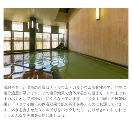
浅緑色をした温泉の泉質はナトリウム・カルシウム塩化物泉で、非常に
塩分濃度が濃いです。その塩分効果で身体が芯から温まり、いつまでも
ポカポカとして湯冷めしにくくなっています。「メタホウ酸」の殺菌効
果と「メタケイ酸」の保湿効果で肌の調子を整えるのにも適していま
す。温泉を含ませたタオルで顔をパックしたら、お肌がきれいになれそ
う。みんなで美肌を目指しましょう。