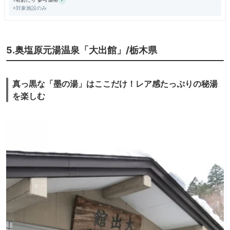
特に山菜がメインである
※対象施設のみ
温泉はちょっと熱めである
特に貸切り風呂は・・・。
最寄り駅は、ほくほく線のまつだい駅
5.奥塩原元湯温泉「大出館」/栃木県
事前予約で送迎があります
この地域のお土産は、しんこ餅 笹団子ではないようです。
真っ黒な「墨の湯」はここだけ！レア感たっぷりの秘湯
を楽しむ