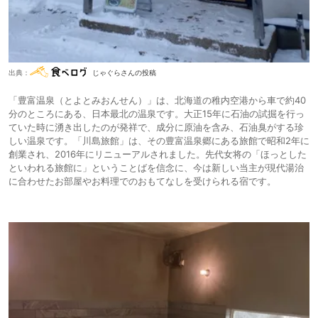
出典：
じゃぐらさんの投稿
「豊富温泉（とよとみおんせん）」は、北海道の稚内空港から車で約40
分のところにある、日本最北の温泉です。大正15年に石油の試掘を行っ
ていた時に湧き出したのが発祥で、成分に原油を含み、石油臭がする珍
しい温泉です。「川島旅館」は、その豊富温泉郷にある旅館で昭和2年に
創業され、2016年にリニューアルされました。先代女将の「ほっとした
といわれる旅館に」ということばを信念に、今は新しい当主が現代湯治
に合わせたお部屋やお料理でのおもてなしを受けられる宿です。