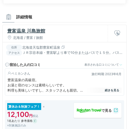
詳細情報
豊富温泉 川島旅館
北海道 / 豊富 / 旅館
北海道天塩郡豊富町温泉
住所
ＪＲ宗谷本線・豊富駅より車で10分またはバスで１５分。バス停
アクセス
「豊富温泉」徒歩１分（豊富駅から送迎可※3日前までに要予
約）
宿泊した人の口コミ
表示される口コミについて
ペミカン
旅行時期 2023年6月
豊富温泉の高級宿。
お湯と宿のセンスは素晴らしいです。
料理も美味しいですし、スタッフさんも親切。
心意気も素敵ですが、所々中途半端に感じる。
価格に見合っているかと考えると、見合わない。
高いと感じてしまいます。
夏休み＆秋旅フェア！
でもまた行きたくなる宿なので、頑張ってほしいです。
12,100
1名あたり 参考価格
※対象施設のみ