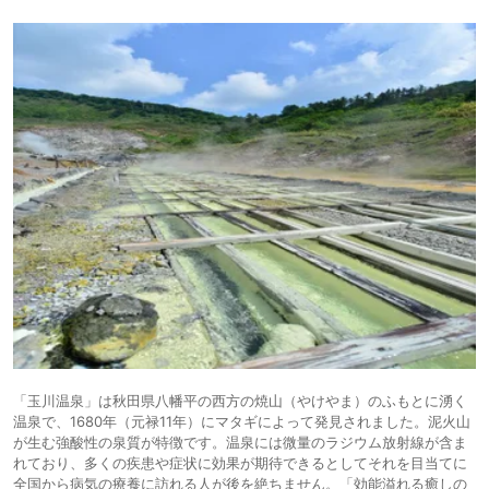
「玉川温泉」は秋田県八幡平の西方の焼山（やけやま）のふもとに湧く
温泉で、1680年（元禄11年）にマタギによって発見されました。泥火山
が生む強酸性の泉質が特徴です。温泉には微量のラジウム放射線が含ま
れており、多くの疾患や症状に効果が期待できるとしてそれを目当てに
全国から病気の療養に訪れる人が後を絶ちません。「効能溢れる癒しの