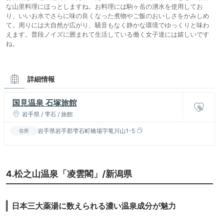
な山里料理にほっとしますね。お料理には駒ヶ岳の湧水を使用してお
り、いいお水でさらに味の良くなった煮物やご飯のおいしさをかみしめ
て。周りには大自然が広がり、騒音もなく静かな環境でゆっくりと味わ
えます。普段ノイズに囲まれて生活している働く女子達には嬉しいです
ね。
詳細情報
国見温泉 石塚旅館
岩手県 / 雫石 / 旅館
岩手県岩手郡雫石町橋場字竜川山1-5
住所
4.松之山温泉「凌雲閣」/新潟県
日本三大薬湯に数えられる濃い温泉成分が魅力