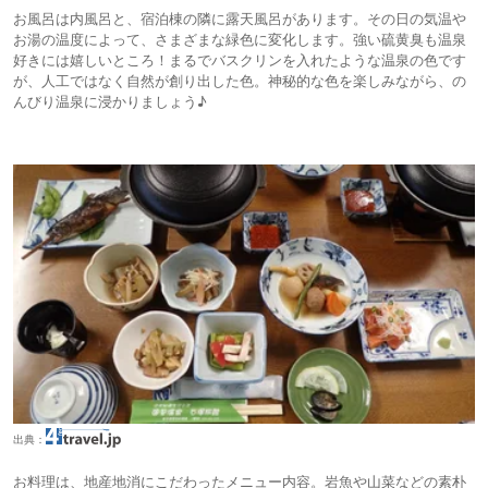
お風呂は内風呂と、宿泊棟の隣に露天風呂があります。その日の気温や
お湯の温度によって、さまざまな緑色に変化します。強い硫黄臭も温泉
好きには嬉しいところ！まるでバスクリンを入れたような温泉の色です
が、人工ではなく自然が創り出した色。神秘的な色を楽しみながら、の
んびり温泉に浸かりましょう♪
出典：
お料理は、地産地消にこだわったメニュー内容。岩魚や山菜などの素朴