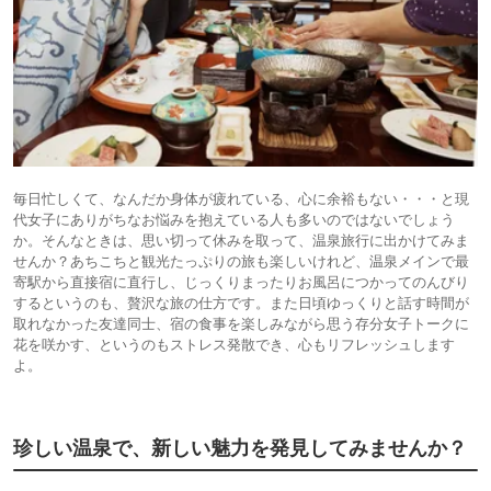
毎日忙しくて、なんだか身体が疲れている、心に余裕もない・・・と現
代女子にありがちなお悩みを抱えている人も多いのではないでしょう
か。そんなときは、思い切って休みを取って、温泉旅行に出かけてみま
せんか？あちこちと観光たっぷりの旅も楽しいけれど、温泉メインで最
寄駅から直接宿に直行し、じっくりまったりお風呂につかってのんびり
するというのも、贅沢な旅の仕方です。また日頃ゆっくりと話す時間が
取れなかった友達同士、宿の食事を楽しみながら思う存分女子トークに
花を咲かす、というのもストレス発散でき、心もリフレッシュします
よ。
珍しい温泉で、新しい魅力を発見してみませんか？