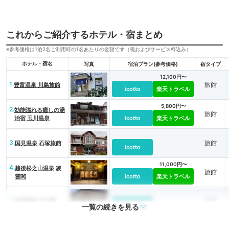
これからご紹介するホテル・宿まとめ
※参考価格は1泊2名ご利用時の1名あたりの金額です（税およびサービス料込み）
ホテル・宿名
写真
宿泊プラン(参考価格)
宿タイプ
12,100円〜
1.
旅館
豊富温泉 川島旅館
icotto
楽天トラベル
5,800円〜
2.
効能溢れる癒しの湯
旅館
治宿 玉川温泉
icotto
楽天トラベル
3.
旅館
国見温泉 石塚旅館
icotto
11,000円〜
4.
越後松之山温泉 凌
旅館
雲閣
icotto
楽天トラベル
5.
旅館
塩原温泉 大出館
icotto
一覧の続きを見る