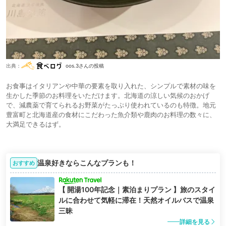
出典：
oos.3さんの投稿
お食事はイタリアンや中華の要素を取り入れた、シンプルで素材の味を
生かした季節のお料理をいただけます。北海道の涼しい気候のおかげ
で、減農薬で育てられるお野菜がたっぷり使われているのも特徴。地元
豊富町と北海道産の食材にこだわった魚介類や鹿肉のお料理の数々に、
大満足できるはず。
温泉好きならこんなプランも！
おすすめ
【 開湯100年記念｜素泊まりプラン 】旅のスタイ
ルに合わせて気軽に滞在！天然オイルバスで温泉
三昧
詳細を見る