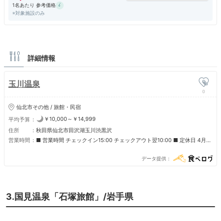
1名あたり 参考価格
※対象施設のみ
詳細情報
玉川温泉
0
仙北市その他 / 旅館・民宿
￥10,000～￥14,999
平均予算
住所
秋田県仙北市田沢湖玉川渋黒沢
営業時間
■ 営業時間 チェックイン15:00 チェックアウト翌10:00 ■ 定休日 4月1
日～4月10日(加えて不定休)
データ提供
3.国見温泉「石塚旅館」/岩手県