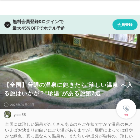
【全国】普通の温泉に飽きたら“珍しい温泉”へ入
る旅はいかが？“珍湯”がある旅館7選
2025年04月02日
yaco55
23
全国には珍しい温泉がたくさんあるのをご存知ですか？温泉の色と
いえばお決まりの白いにごり湯がありますが、場所によっては鮮や
かな緑色、真っ黒なんて温泉も。また匂いや成分が独特の、珍しい