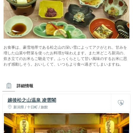
お食事は、豪雪地帯である松之山の深い雪によってアクがとれ、甘みを
増した山菜や野菜を使ったお料理が味わえます。また米どころ新潟の、
炊き立てのお米もご馳走です。ふっくらとして甘い風味のするお米に思
わず感動しそう。おいしくて、いつもより食べ過ぎてしまいますね。
詳細情報
越後松之山温泉 凌雲閣
新潟県 / 十日町 / 旅館