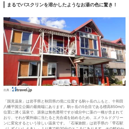
まるでバスクリンを溶かしたようなお湯の色に驚き！
出典：
「国見温泉」は岩手県と秋田県の境に位置する駒ヶ岳のふもと、十和田
八幡平国立公園の最南端にあります。駒ヶ岳の5合目である標高850mの
位置に湧く温泉で、源泉は無色透明ですが成分中に藻の一種が含まれて
おり、それが紫外線に当たると光合成を始めるため、エメラルドグリー
ンに変化するという珍しい温泉です。「石塚旅館」は岩手県の「雫石駅
（しずくいしえき）」より車で約30分のところにあります。その鮮やか