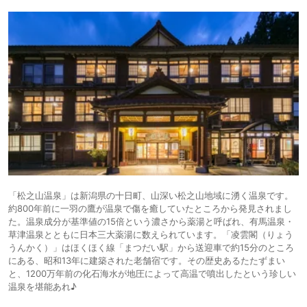
「松之山温泉」は新潟県の十日町、山深い松之山地域に湧く温泉です。
約800年前に一羽の鷹が温泉で傷を癒していたところから発見されまし
た。温泉成分が基準値の15倍という濃さから薬湯と呼ばれ、有馬温泉・
草津温泉とともに日本三大薬湯に数えられています。「凌雲閣（りょう
うんかく）」はほくほく線「まつだい駅」から送迎車で約15分のところ
にある、昭和13年に建築された老舗宿です。その歴史あるたたずまい
と、1200万年前の化石海水が地圧によって高温で噴出したという珍しい
温泉を堪能あれ♪