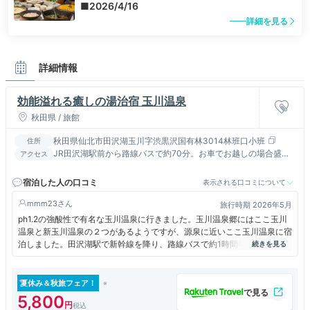
■2026/4/16
詳細を見る
詳細情報
効能溢れる癒しの湯治宿 玉川温泉
秋田県 / 旅館
秋田県仙北市田沢湖玉川字渋黒沢国有林3014林班口小班
住所
JR田沢湖駅前から路線バスで約70分。お車でお越しの場合盛岡
アクセス
IC～田沢湖経由で約100分。
宿泊した人の口コミ
表示される口コミについて
mmm23
旅行時期 2026年5月
ph1.2の強酸性で有名な玉川温泉に行きました。玉川温泉郷にはここ玉川
温泉と新玉川温泉の２つがあるようですが、源泉に近いここ玉川温泉に宿
泊しました。田沢湖駅で新幹線を降り、路線バスで約1時間半、終点でバ
スを下車です。本館、南館、東館などが2階の連絡通路で繋がっていて、
まるで迷路のようです。浴槽はたくさんあり、100％源泉以外に50％源
泉や50％源泉のぬる湯などがありました。まずは50％源泉のぬる湯で体
夏休み＆秋旅フェア！
を鳴らしてから100％源泉にチャレンジしましたが、お尻の穴の粘膜がヒ
5,800
リヒリしました。強烈です。