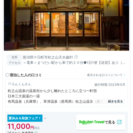
新潟県十日町市松之山天水越81
住所
＜電車＞まつだい駅から車で約２０分●1日1便【送迎】あり（要
アクセス
連絡）／＜車＞関越道 塩沢石打ＩＣより国道353経由約６０分
宿泊した人の口コミ
表示される口コミについて
ろんくん
旅行時期 2023年5月
松之山温泉の温泉街から少し離れたところに立つ一軒宿
日本三大薬湯の一湯
有馬温泉（兵庫県）、草津温泉（群馬県）松之山温泉（新潟県）
本館は昭和13年に建築された木造三階建て
床や階段は、ミシミシと鳴るがピカピカに手入れされており気持ちがよい
あ・・・階段は鳴らないか・・・・
夏休み＆秋旅フェア！
11,000
食事は山のものと海のもの
1名あたり 参考価格