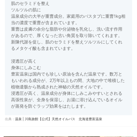
肌のセラミドを整え
ツルツルの肌に
温泉成分の大半が重曹成分。家庭用のバスタブに重曹1kg相
当の濃度で重曹が含まれています。
重曹は皮膚の余分な脂肪や分泌物を乳化し、洗い流す作用
があるので、厚くなった古い角質を取り除いてくれます。
新陳代謝を促し、肌のセラミドを整えツルツルにしてくれ
るメタケイ酸も含まれています。
浸透圧が高く
身体にしみこむ
豊富温泉は国内でも珍しい原油を含んだ温泉です。数万と
もいわれる成分が、2万年以上もの間、大地の中で堆積した
植物遺骸から熟成された神秘の天然オイルです。
浸透圧が高く、温泉成分が身体にしみこみやすいとされる
高張性泉が、全身を保湿し、お湯に溶け込んでいるオイル
が蒸発を防ぐラップ効果をはたします。
出典：
温泉 | 川島旅館【公式】天然オイルバス 北海道豊富温泉