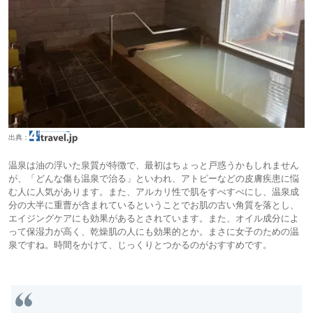
出典：
温泉は油の浮いた泉質が特徴で、最初はちょっと戸惑うかもしれません
が、「どんな傷も温泉で治る」といわれ、アトピーなどの皮膚疾患に悩
む人に人気があります。また、アルカリ性で肌をすべすべにし、温泉成
分の大半に重曹が含まれているということでお肌の古い角質を落とし、
エイジングケアにも効果があるとされています。また、オイル成分によ
って保湿力が高く、乾燥肌の人にも効果的とか。まさに女子のための温
泉ですね。時間をかけて、じっくりとつかるのがおすすめです。