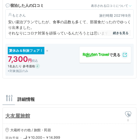
宿泊した人の口コミ
表示される口コミについて
もと
旅行時期 2021年9月
安い湯治プランでしたが、食事の品数も多くて、部屋食だったのでゆっく
り出来ました。
それなりにコロナ対策を頑張っているんだろうとは思いますが、年配のお
客さん達はほとんどノーマスクでペチャクチャ話しながらエレベーターに
乗り込もうとしてきて、最悪でした。
私が先に乗っている時は、ノーマスクでは乗らないでって言うと、乗るの
夏休み＆秋旅フェア！
を諦めていましたが…。
7,300
楽天のサイトや、宿の壁には、コロナ対策万全の宿ですっと表示してあり
1名あたり 参考価格
ますが、ノーマスクの客に宿の人は誰も注意しません。
※対象施設のみ
宿の人もマスクをしていない時もありました。
詳細情報
大友屋旅館
0
大蔵村その他 / 旅館・民宿
￥10,000～￥14,999
平均予算