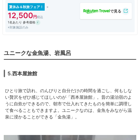
ぐに部屋の準備をしてくれて、部屋に通してくれました。ありがたいで
す。部屋は３階で、もう布団が敷いてありました。すぐに温泉に入り、そ
夏休み＆秋旅フェア！
の後にゴロゴロしたかったので、布団が敷いてあると好都合です。夕食は
12,500
２階の食事会場、お風呂は１階にありました。お風呂は大きくはありませ
1名あたり 参考価格
んが、とても気持ちよかったです。
※対象施設のみ
ユニークな金魚湯、岩風呂
5.西本屋旅館
ひとり旅で訪れ、のんびりと自分だけの時間を過ごし、何もしな
い贅沢をぜひ感じてほしいのが「西本屋旅館」。昔の湯治宿のよ
うに自炊ができるので、朝市で仕入れてきたものを簡単に調理し
て食べることもできますよ。ユニークなのは、金魚をみながら温
泉に浸かることができる「金魚湯」。