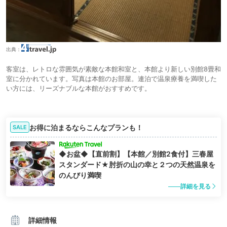
出典：
客室は、レトロな雰囲気が素敵な本館和室と、本館より新しい別館8畳和
室に分かれています。写真は本館のお部屋。連泊で温泉療養を満喫した
い方には、リーズナブルな本館がおすすめです。
お得に泊まるならこんなプランも！
SALE
◆お盆◆【直前割】【本館／別館2食付】三春屋
スタンダード★肘折の山の幸と２つの天然温泉を
のんびり満喫
詳細を見る
詳細情報