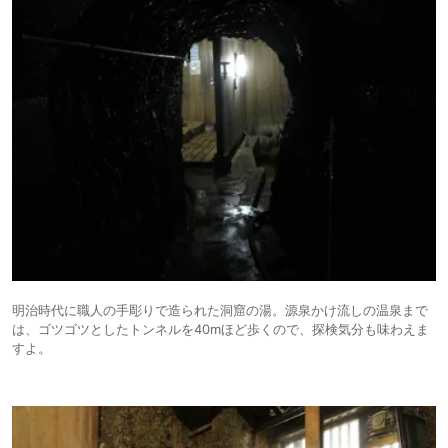
明治時代に職人の手彫りで造られた洞窟の湯。源泉かけ流しの温泉まで
は、ゴツゴツとしたトンネルを40mほど歩くので、探検気分も味わえま
すよ。