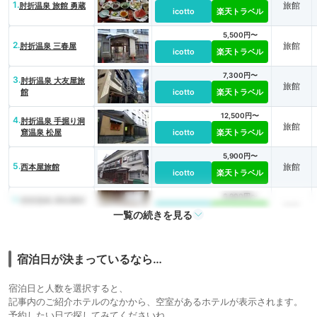
1.
旅館
肘折温泉 旅館 勇蔵
icotto
楽天トラベル
5,500円〜
2.
旅館
肘折温泉 三春屋
icotto
楽天トラベル
7,300円〜
3.
肘折温泉 大友屋旅
旅館
館
icotto
楽天トラベル
12,500円〜
4.
肘折温泉 手掘り洞
旅館
窟温泉 松屋
icotto
楽天トラベル
5,900円〜
5.
旅館
西本屋旅館
icotto
楽天トラベル
6,900円〜
6.
肘折温泉 若松屋村
旅館
井六助
icotto
楽天トラベル
一覧の続きを見る
宿泊日が決まっているなら…
宿泊日と人数を選択すると、
記事内のご紹介ホテルのなかから、空室があるホテルが表示されます。
予約したい日で探してみてくださいね。