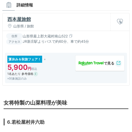
詳細情報
西本屋旅館
山形県 / 旅館
山形県最上郡大蔵村南山522
住所
JR新庄駅よりバスで約60分、車で約45分
アクセス
夏休み＆秋旅フェア！
5,900
1名あたり 参考価格
※対象施設のみ
女将特製の山菜料理が美味
6.若松屋村井六助