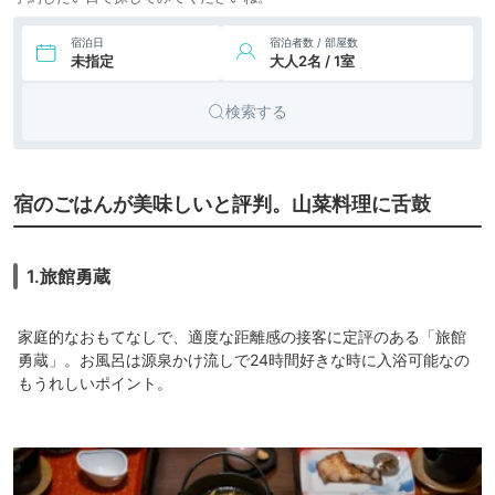
宿泊日
宿泊者数 / 部屋数
未指定
大人2名 / 1室
検索する
宿のごはんが美味しいと評判。山菜料理に舌鼓
1.旅館勇蔵
家庭的なおもてなしで、適度な距離感の接客に定評のある「旅館
勇蔵」。お風呂は源泉かけ流しで24時間好きな時に入浴可能なの
もうれしいポイント。