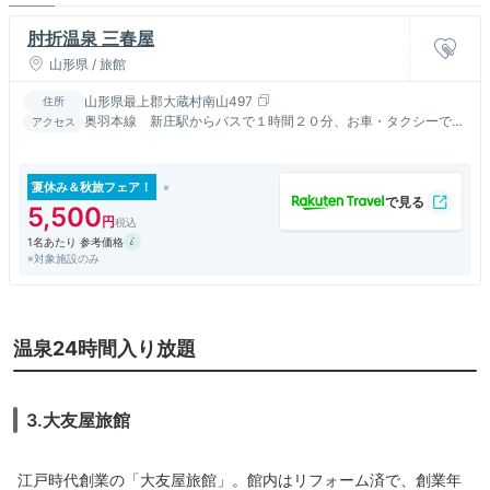
肘折温泉 三春屋
山形県 / 旅館
山形県最上郡大蔵村南山497
住所
奥羽本線 新庄駅からバスで１時間２０分、お車・タクシーで４
アクセス
０分
夏休み＆秋旅フェア！
5,500
1名あたり 参考価格
※対象施設のみ
温泉24時間入り放題
3.大友屋旅館
江戸時代創業の「大友屋旅館」。館内はリフォーム済で、創業年