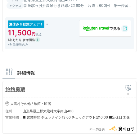
新庄駅→肘折温泉行き路線バス60分 片道：600円 第一停留所
アクセス
下車：当館は斜め前にございます。
夏休み＆秋旅フェア！
11,500
1名あたり 参考価格
※対象施設のみ
詳細情報
旅館勇蔵
0
大蔵村その他 / 旅館・民宿
住所
山形県最上郡大蔵村大字南山480
営業時間
■ 営業時間 チェックイン13:00 チェックアウト翌10:00 ■定休日 無休
データ提供