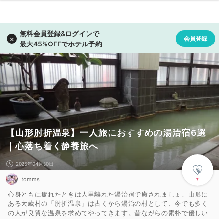
【山形肘折温泉】一人旅におすすめの湯治宿6選
｜心落ち着く静養旅へ
2025年04月30日
tomms
7
心身ともに疲れたときは人里離れた湯治宿で癒されましょ。山形に
ある大蔵村の「肘折温泉」は古くから湯治の村として、今でも多く
の人が良質な温泉を求めてやってきます。昔ながらの素朴で優しい