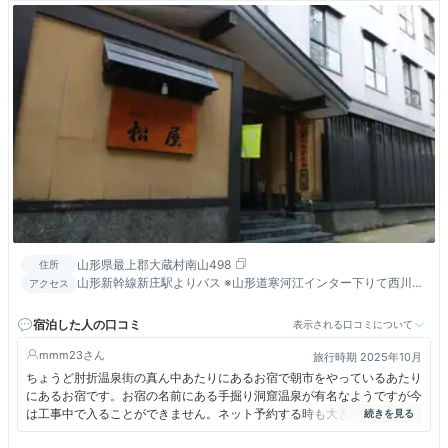
山形県最上郡大蔵村南山498
住所
山形新幹線新庄駅よりバス ※山形道寒河江インター下りて西川町
アクセス
からの国道４５８号線は通行止めです
宿泊した人の口コミ
表示される口コミについて
mmm23
旅行時期 2025年10月
ちょうど肘折温泉街の真ん中あたりにあるお宿で朝市をやっているあたり
にあるお宿です。お宿の名前にある手掘り洞窟温泉が有名なようですが今
は工事中で入ることができません。ネット予約する時も大きな警告が書い
てありました。チエックインの時間よりもかなり早く着いたのですが、す