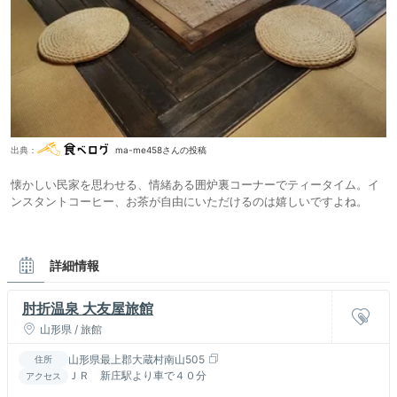
出典：
ma-me458さんの投稿
懐かしい民家を思わせる、情緒ある囲炉裏コーナーでティータイム。イ
ンスタントコーヒー、お茶が自由にいただけるのは嬉しいですよね。
詳細情報
肘折温泉 大友屋旅館
山形県 / 旅館
山形県最上郡大蔵村南山505
住所
ＪＲ 新庄駅より車で４０分
アクセス