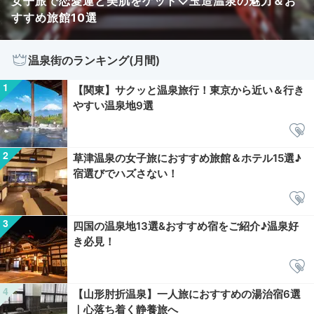
女子旅で恋愛運と美肌をゲット♡玉造温泉の魅力＆お
すすめ旅館10選
温泉街のランキング(月間)
【関東】サクッと温泉旅行！東京から近い＆行き
やすい温泉地9選
草津温泉の女子旅におすすめ旅館＆ホテル15選♪
宿選びでハズさない！
四国の温泉地13選&おすすめ宿をご紹介♪温泉好
き必見！
【山形肘折温泉】一人旅におすすめの湯治宿6選
｜心落ち着く静養旅へ