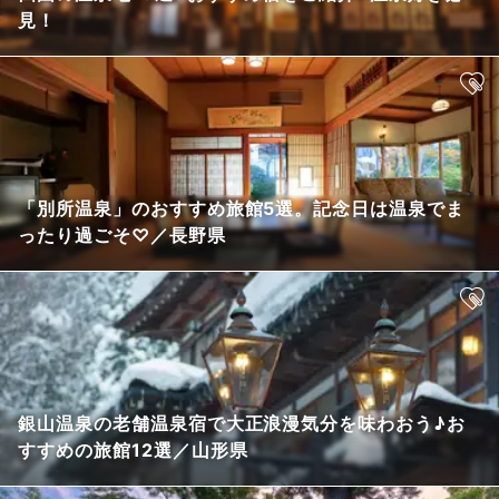
見！
「別所温泉」のおすすめ旅館5選。記念日は温泉でま
ったり過ごそ♡／長野県
銀山温泉の老舗温泉宿で大正浪漫気分を味わおう♪お
すすめの旅館12選／山形県