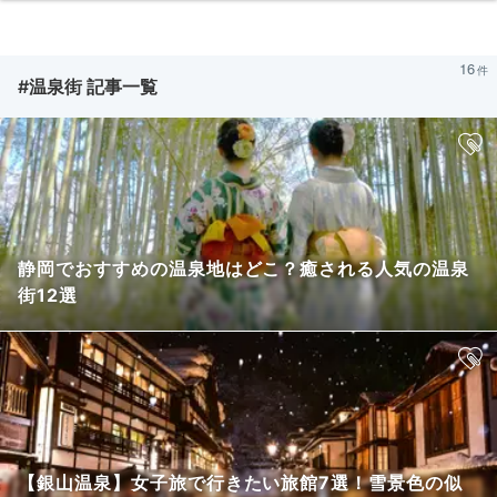
16
#温泉街 記事一覧
静岡でおすすめの温泉地はどこ？癒される人気の温泉
街12選
【銀山温泉】女子旅で行きたい旅館7選！雪景色の似