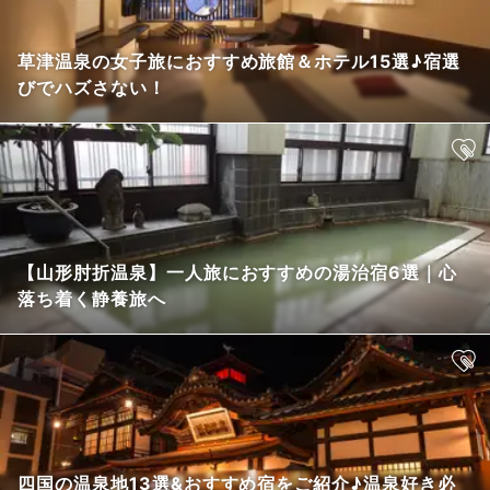
草津温泉の女子旅におすすめ旅館＆ホテル15選♪宿選
びでハズさない！
【山形肘折温泉】一人旅におすすめの湯治宿6選｜心
落ち着く静養旅へ
四国の温泉地13選&おすすめ宿をご紹介♪温泉好き必