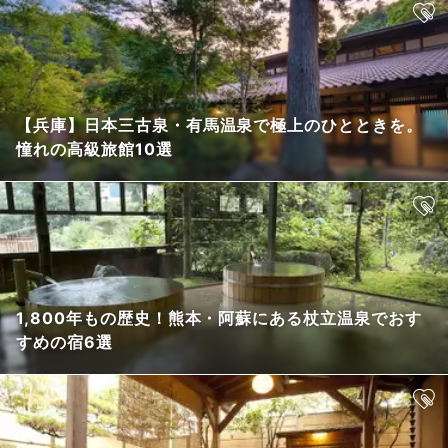
【兵庫】日本三古泉・有馬温泉で極上のひとときを。
憧れの高級旅館10選
1,800年もの歴史！熊本・阿蘇にある杖立温泉でおす
すめの宿6選