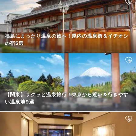
福島にまったり温泉の旅へ！県内の温泉街＆イチオシ
の宿5選
【関東】サクッと温泉旅行！東京から近い＆行きやす
い温泉地9選