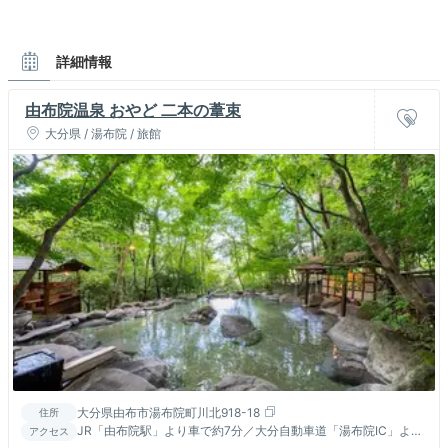
詳細情報
由布院温泉 おやど 二本の葦束
大分県 / 湯布院 / 旅館
大分県由布市湯布院町川北918-18
住所
JR「由布院駅」より車で約7分／大分自動車道「湯布院IC」より
アクセス