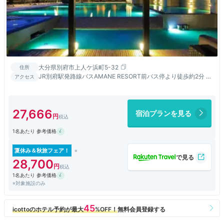
大分県別府市上人ケ浜町5-32
住所
JR別府駅発路線バスAMANE RESORT前バス停より徒歩約2分 JR
アクセス
別府駅からタクシーで約15分 東九州自動車道別府ICから約15分
27,666
宿泊プランを見る
1名あたり 参考価格
夏休み＆秋旅フェア！
28,700
1名あたり 参考価格
※対象施設のみ