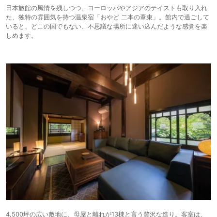
日本旅館の風情を残しつつ、ヨーロッパやアジアのテイストも取り入れ
た、独特の雰囲気を持つ温泉宿「おやど 二本の葦束」。館内で過ごして
いると、どこの国でもない、不思議な場所に迷い込んだような感覚を楽
しめます。
4,500坪の広い敷地に、母屋と離れが13棟と言う贅沢な造り。客室は、