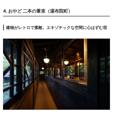
4. おやど 二本の葦束（湯布院町）
建物がレトロで素敵。エキゾチックな空間に心はずむ宿