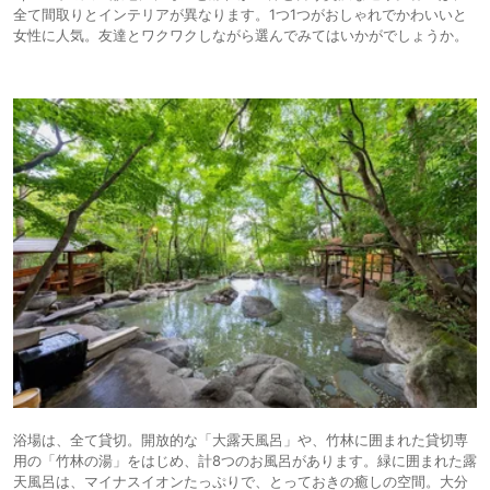
全て間取りとインテリアが異なります。1つ1つがおしゃれでかわいいと
女性に人気。友達とワクワクしながら選んでみてはいかがでしょうか。
浴場は、全て貸切。開放的な「大露天風呂」や、竹林に囲まれた貸切専
用の「竹林の湯」をはじめ、計8つのお風呂があります。緑に囲まれた露
天風呂は、マイナスイオンたっぷりで、とっておきの癒しの空間。大分