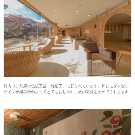
イチというケースが多いが、刺身は旨いし、水準以上の品が多かった。
ソフトドリンクは勿論、酒類もビール、ワイン、日本酒と飲み放題。そ
のため利用時間は「目安：100分間」の制限付き。
ウイスキーの飲み放題に「竹鶴」があって目を疑った。目立たないとこ
ろにあるせいか誰も飲んだ気配がない。太っ腹な品揃えに感謝しながら、
有り難く頂いた。他にもアイスが4種(チョコ、バニラ、抹茶とソフトクリ
ーム)もあるし、「シーダパレスプラン」もなかなかどうして、侮れな
い。
朝食(7:00～10:00)も、「シーダパレス」。品数も豊富。
「別府最大のホテル」は、その大きさに圧倒される。まず、巨大ショッピ
ングモールのような立体駐車場はどこに駐車したらいいのか迷う上、ホテ
ル入口までの(遠い)距離に気が滅入る。雨でも降っていたら、どうするん
だろうか？
レストランは夕食も朝食も、まず入口で行列に並ばないといけない。店
内の料理の前は言うに及ばず。しかも、騒がしい。
館内は、別府の伝統工芸「竹細工」に彩られています。和とモダンなデ
大浴場(棚湯)でさえ、開始(5:30)の少し前に行ってみたら、既に行列が
ザインが組み合わさってとてもおしゃれ。旅の気分を高めてくれます♪
できていたほど。なんだかなぁ、という気分。
大浴場やレストランの食事はいいと思うが、大きさ故のデメリットが目
につくのは残念。(2食付で)2万円台後半といいお値段にしては、「フラッ
グシップ」館の客室は質素に過ぎる気も。