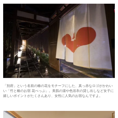
があり、入替なし。どちらもバスタオルとタオルを無料で貸し出してくれ
るので便利。
まずは「宙湯」へ。宙館(全客室)と星館(海側客室)の宿泊者限定の大浴
場。
「最上階、 海抜約250ｍからの開放感あふれる大パノラマ」を期待し
て行ったところ、この日は風が強くて、湯舟から出ると寒い。確かに、別
府の街や湾の眺めはいいが、ゆったりと湯に浸かりながら眺める気分では
ない。
そういえば、東京湾沿いにあるホテルの展望露天風呂(11階)でも、強風
でお湯が水の飛沫になって降りかかり、寒くて入っていられないことがあ
った。高層階の露天風呂には気をつけるべし。
翌日は「棚湯」へ。5段の湯船を棚田状に広げた展望露天風呂は、
2003年11月オープン。その後、各地に広がった「棚田状露天風呂」の元
祖らしい。
2階とはいえ、ホテル自体が高台にあるので、別府の街や別府湾の眺望
も十分。ここなら「宙湯」のように強風に悩まされることもなさそう。棚
田状の湯船も雰囲気があり、ゆっくり浸かっていたい気分になる。
「別府」という名前の椿の花をモチーフにした、真っ赤なロゴがかわい
夕食(17:00～21:00)はビュッフェレストラン「シーダパレス」(杉乃井
パレス2階)。宙館には1階に「TERRACE & DINING SORA」というレスト
い「竹と椿のお宿 花べっぷ」。美肌の湯や色浴衣の貸し出しなど女子に
ランもあるが、料金が異なるので、今回はリーズナブルな「シーダパレ
嬉しいポイントがたくさんあり、女性に人気のお宿なんですよ。
ス」プランに。違いは(1)食材に差がある(行ってないのでわからない
が・・・）、(2)宙館から杉乃井パレスまでは4～5分程歩かなければなら
ない、(3)子連れが多いのでちょっと騒がしい、こと。それでも、料理の
品数は十分過ぎるほど。大箱ホテルのビュッフェは見た目重視で味はイマ