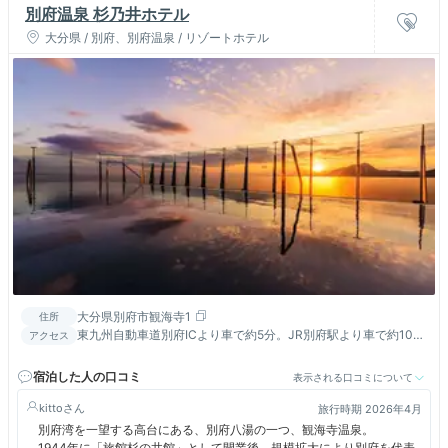
別府温泉 杉乃井ホテル
大分県 / 別府、別府温泉 / リゾートホテル
大分県別府市観海寺1
住所
東九州自動車道別府ICより車で約5分。JR別府駅より車で約10
アクセス
分。
宿泊した人の口コミ
表示される口コミについて
kitto
旅行時期 2026年4月
別府湾を一望する高台にある、別府八湯の一つ、観海寺温泉。
1944年に「旅館杉の井館」として開業後、規模拡大により別府を代表