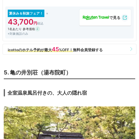
車で約3分
夏休み＆秋旅フェア！
43,700
1名あたり 参考価格
※対象施設のみ
5. 亀の井別荘（湯布院町）
全室温泉風呂付きの、大人の隠れ宿