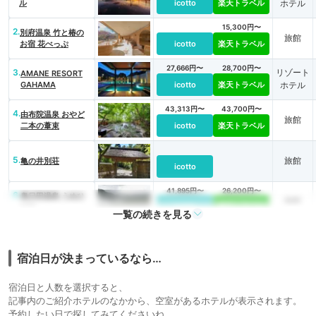
ル
icotto
楽天トラベル
ホテル
15,300円〜
2.
別府温泉 竹と椿の
旅館
お宿 花べっぷ
icotto
楽天トラベル
27,666円〜
28,700円〜
3.
リゾート
AMANE RESORT
GAHAMA
icotto
楽天トラベル
ホテル
43,313円〜
43,700円〜
4.
由布院温泉 おやど
旅館
二本の葦束
icotto
楽天トラベル
5.
旅館
亀の井別荘
icotto
41,895円〜
26,200円〜
6.
奥日田温泉 うめひ
旅館
びき
icotto
楽天トラベル
一覧の続きを見る
7.
旅館
界 阿蘇
icotto
宿泊日が決まっているなら…
8,288円〜
10,700円〜
リゾート
8.
アマネク別府ゆらり
宿泊日と人数を選択すると、
icotto
楽天トラベル
ホテル
記事内のご紹介ホテルのなかから、空室があるホテルが表示されます。
予約したい日で探してみてくださいね。
15,533円〜
18,000円〜