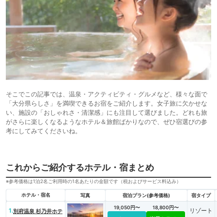
そこでこの記事では、温泉・アクティビティ・グルメなど、様々な面で
「大分県らしさ」を満喫できるお宿をご紹介します。女子旅に欠かせな
い、施設の「おしゃれさ・清潔感」にも注目して選びました。どれも旅
がさらに楽しくなるようなホテル＆旅館ばかりなので、ぜひ宿選びの参
考にしてみてくださいね。
これからご紹介するホテル・宿まとめ
※参考価格は1泊2名ご利用時の1名あたりの金額です（税およびサービス料込み）
ホテル・宿名
写真
宿泊プラン(参考価格)
宿タイプ
19,050円〜
18,800円〜
1.
リゾート
別府温泉 杉乃井ホテ