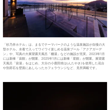
「杉乃井ホテル」は、まるでテーマパークのような温泉施設が自慢の大
型ホテル。水着で入ってワイワイ楽しめる温泉プール「アクアガーデ
ン」や、写真の大展望露天風呂「棚湯」などの施設が充実。2023年1月
には新棟「宙館」が開業、2025年1月には新棟「星館」が開業。展望露
天風呂「宙湯」をはじめ、大分の小鹿田焼(おんたやき)を使用した花台
や別府石を壁面にあしらったカフェラウンジなど、見所満載です。