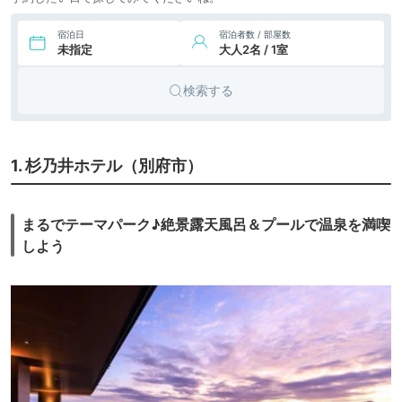
9.
別府温泉 テラス 御
旅館
堂原
icotto
楽天トラベル
宿泊日
宿泊者数 / 部屋数
未指定
大人2名 / 1室
10.
リゾート
由布院温泉 湯布院
ホテル森のテラス
icotto
ホテル
検索する
23,428円〜
29,100円〜
11.
旅館
旅籠 かやうさぎ
icotto
楽天トラベル
12.
ANAインターコン
46,566円〜
45,900円〜
リゾート
1. 杉乃井ホテル（別府市）
チネンタル別府リ
icotto
楽天トラベル
ホテル
ゾート＆スパ
13.
GALLERIA
15,870円〜
18,400円〜
リゾート
MIDOBARU（ガレ
まるでテーマパーク♪絶景露天風呂＆プールで温泉を満喫
icotto
楽天トラベル
ホテル
リア御堂原）
しよう