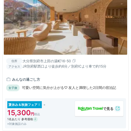
大分県別府市上田の湯町16-50
住所
JR別府駅西口より徒歩約6分／別府ICより車で約15分
アクセス
みんなの過ごし方
可愛い空間に気分が上がる♡ 友人と満喫した2日間の宿泊記
女子旅
夏休み＆秋旅フェア！
15,300
1名あたり 参考価格
※対象施設のみ