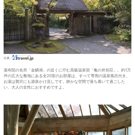
出典：
湯布院の名所「金鱗湖」の近くに佇む高級温泉宿「亀の井別荘」。約1万
坪の広大な敷地にある全20室のお部屋は、すべて専用の温泉風呂付き。
お湯は贅沢にも源泉かけ流しです。静かな空間で落ち着いて過ごした
い、大人の女性におすすめですよ。