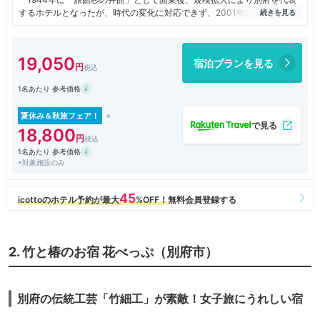
するホテルとなったが、時代の変化に対応できず、2001年に民事再生法
の適用を申請。
当初のスポンサー加森観光(北海道)が退いた後、オリックス不動産の
「ORIX HOTELS & RESORTS」の傘下に。2020年から客室棟の大規模建
19,050
宿泊プランを見る
替えに着手、2025年に星館が開業し、客室総数791を誇る別府最大のホ
テルとなった。
1名あたり 参考価格
客室棟の中心に位置する「杉乃井パレス」には、展望露天風呂「棚湯」
や温水プール、レストランなどがある。
客室棟は虹館(2021年,8階,155室）、宙館(2023年,14階,336室)、星館
夏休み＆秋旅フェア！
(2025年,13階,300室)の3棟。
18,800
1名あたり 参考価格
今回予約したのは、フラッグシップ棟である宙館のプレミアムスタンダ
※対象施設のみ
ード海側(33.9㎡)だったが、デラックス海側( 46.8㎡)にアップグレードし
てくれた。
内装は絵画やタペストリーの類もなく、シンプルというより簡素。
ベッドはフットベンチ付のワイドシングルが2台。窓際のコーナーにソ
ファベッド、椅子1台づつとテーブル。バスタブ付のバスルームとトイレ
は勿論、別々。洗面所もダブルシンクで十分な広さ。
無料WiFi、冷蔵庫、ポット、金庫、ドライヤーなど、設備・アメニティ
2. 竹と椿のお宿 花べっぷ（別府市）
ーに不足はなく、設備が新しいだけあって、USB端子も。液晶テレビも
65インチの大型。
温泉大浴場は宙館13階「宙湯」(15:00～24:00,5:30～10:00)と杉乃井
別府の伝統工芸「竹細工」が素敵！女子旅にうれしい宿
パレス2階「棚湯」(5:30～24:00)の2か所。男女別に内湯・露天・サウナ