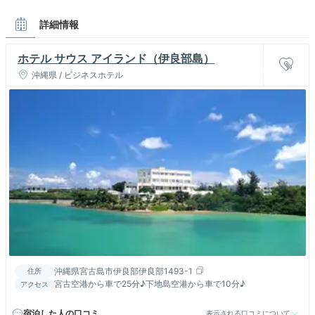
詳細情報
ホテル サウス アイランド（伊良部島）
沖縄県 / ビジネスホテル
沖縄県宮古島市伊良部伊良部1493-1
住所
宮古空港から車で25分♪下地島空港から車で10分♪
アクセス
宿泊した人の口コミ
表示される口コミについて