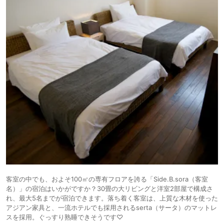
客室の中でも、およそ100㎡の専有フロアを誇る「Side.B.sora（客室
名）」の宿泊はいかがですか？30畳の大リビングと洋室2部屋で構成さ
れ、最大5名までが宿泊できます。落ち着く客室は、上質な木材を使った
アジアン家具と、一流ホテルでも採用されるserta（サータ）のマットレ
スを採用。ぐっすり熟睡できそうです♡