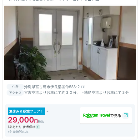
沖縄県宮古島市伊良部国仲588-2
住所
宮古空港よりお車にて約３０分、下地島空港よりお車にて３分
アクセス
夏休み＆秋旅フェア！
29,000
1名あたり 参考価格
※対象施設のみ