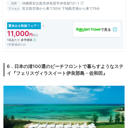
沖縄県宮古島市伊良部字伊良部721-1
住所
宮古島空港から車で30分 下地島空港から車で15分
アクセス
夏休み＆秋旅フェア！
11,000
1名あたり 参考価格
※対象施設のみ
6．日本の渚100選のビーチフロントで暮らすようなステ
イ『フェリスヴィラスイート伊良部島・佐和田』