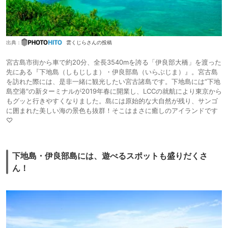
出典：
雲くじらさんの投稿
宮古島市街から車で約20分、全長3540mを誇る「伊良部大橋」を渡った
先にある『下地島（しもじしま）・伊良部島（いらぶじま）』。宮古島
を訪れた際には、是非一緒に観光したい宮古諸島です。下地島には“下地
島空港"の新ターミナルが2019年春に開業し、LCCの就航により東京から
もグッと行きやすくなりました。島には原始的な大自然が残り、サンゴ
に囲まれた美しい海の景色も抜群！そこはまさに癒しのアイランドです
♡
下地島・伊良部島には、遊べるスポットも盛りだくさ
ん！