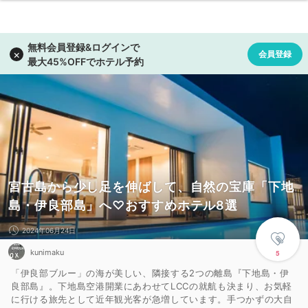
宮古島から少し足を伸ばして、自然の宝庫「下地
島・伊良部島」へ♡おすすめホテル8選
2024年06月24日
kunimaku
5
「伊良部ブルー」の海が美しい、隣接する2つの離島『下地島・伊
良部島』。下地島空港開業にあわせてLCCの就航も決まり、お気軽
に行ける旅先として近年観光客が急増しています。手つかずの大自