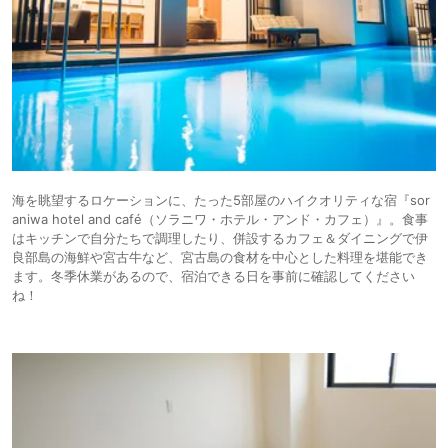
海を眺望するロケーションに、たった5部屋のハイクオリティな宿『sor
aniwa hotel and café（ソラニワ・ホテル・アンド・カフェ）』。食事
はキッチンで自分たちで調理したり、併設するカフェ＆ダイニングで伊
良部島の海鮮や宮古牛など、宮古島の食材を中心とした料理を堪能でき
ます。冬季休業があるので、宿泊できる日を事前に確認してください
ね！