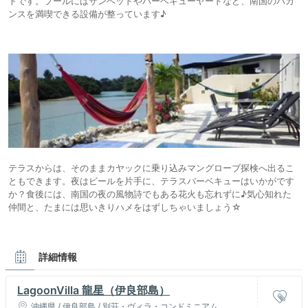
トです。プールにはサンベッドやバーベキューヤードなど、南国のバカ
ンスを満喫できる設備が整っています♪
テラスからは、そのままカヤックに乗り込みマングローブ探検へ出るこ
ともできます。夜はビールを片手に、テラスバーベキューはいかがです
か？食後には、南国の夜の風物詩でもある花火も忘れずに♪気心知れた
仲間と、たまには思いきりハメをはずしちゃいましょう☆
詳細情報
LagoonVilla 龍星（伊良部島）
沖縄県 / 伊良部島 / 別荘・ヴィラ・コンドミニアム