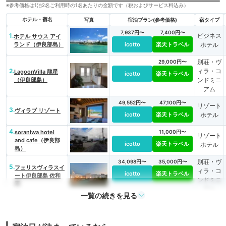
※参考価格は1泊2名ご利用時の1名あたりの金額です（税およびサービス料込み）
ホテル・宿名
写真
宿泊プラン(参考価格)
宿タイプ
7,937円〜
7,400円〜
1.
ビジネス
ホテル サウス アイ
ランド（伊良部島）
icotto
楽天トラベル
ホテル
別荘・ヴ
29,000円〜
2.
ィラ・コ
LagoonVilla 龍星
icotto
楽天トラベル
（伊良部島）
ンドミニ
アム
49,552円〜
47,100円〜
リゾート
3.
ヴィラブ リゾート
icotto
楽天トラベル
ホテル
4.
soraniwa hotel
11,000円〜
リゾート
and cafe（伊良部
icotto
楽天トラベル
ホテル
島）
別荘・ヴ
34,098円〜
35,000円〜
5.
フェリスヴィラスイ
ィラ・コ
icotto
楽天トラベル
ート伊良部島 佐和
ンドミニ
田
アム
一覧の続きを見る
6.
リゾート
紺碧ザ・ヴィラオー
ルスイート
icotto
ホテル