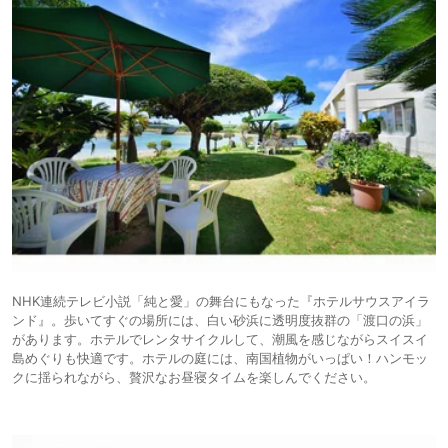
NHK連続テレビ小説「純と愛」の舞台にもなった『ホテルサウスアイラ
ンド』。歩いてすぐの場所には、白い砂浜に透明度抜群の「渡口の浜」
があります。ホテルでレンタサイクルして、潮風を感じながらスイスイ
島めぐりも快適です。ホテルの庭には、南国植物がいっぱい！ハンモッ
クに揺られながら、贅沢なお昼寝タイムを楽しんでください。