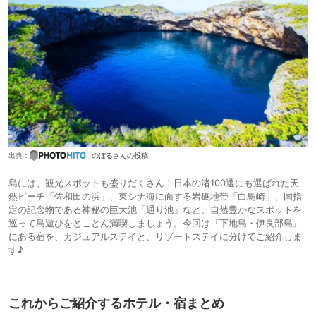
出典：
のぼるさんの投稿
島には、観光スポットも盛りだくさん！日本の渚100選にも選ばれた天
然ビーチ「佐和田の浜」、東シナ海に面する岩礁地帯「白鳥崎」、国指
定の記念物である神秘の巨大池「通り池」など、自然豊かなスポットを
巡って島遊びをとことん満喫しましょう。今回は『下地島・伊良部島』
にある宿を、カジュアルステイと、リゾートステイに分けてご紹介しま
す♪
これからご紹介するホテル・宿まとめ