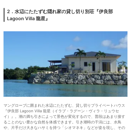
2．水辺にたたずむ隠れ家の貸し切り別荘『伊良部
Lagoon Villa 龍星』
マングローブに囲まれた水辺にたたずむ、貸し切りプライベートハウス
『伊良部 Lagoon Villa 龍星（イラブ・ラグーン・ヴィラ・リュウセ
イ）』。潮の満ち引きによって景色が変化するので、普段はあまり接す
ることのない豊かな自然を体感できます。引き潮時の干潟には、水鳥
や、片手だけ大きなハサミを持つ「シオマネキ」などが姿を現し、その