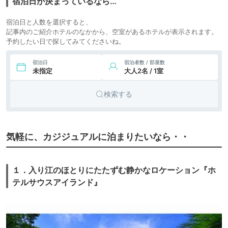
宿泊日が決まっているなら…
7.
イラフ SUI ラグジュ
37,571円〜
41,700円〜
リゾート
アリーコレクション
icotto
楽天トラベル
ホテル
宿泊日と人数を選択すると、
ホテル 沖縄宮古
記事内のご紹介ホテルのなかから、空室があるホテルが表示されます。
予約したい日で探してみてくださいね。
宿泊日
宿泊者数 / 部屋数
未指定
大人2名 / 1室
検索する
気軽に、カジジュアルに泊まりたいなら・・
１．入り江のほとりにたたずむ静かなロケーション『ホ
テルサウスアイランド』