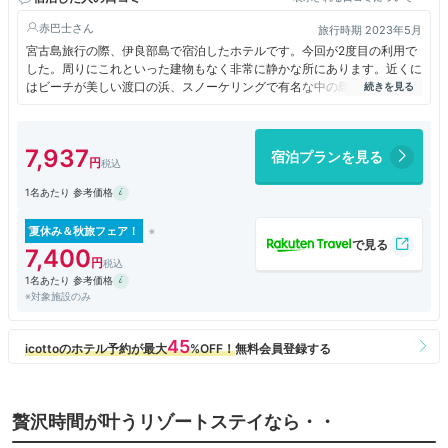
赤巴士
旅行時期 2023年5月
宮古島旅行の際、伊良部島で宿泊したホテルです。今回が2度目の利用で
した。周りにこれといった建物もなく非常に静かな所にあります。近くに
はビーチが美しい渡口の浜、スノーケリングで有名な中の島ビーチもあ
り、海遊びには最適なホテルかと思います。建物は古い感じですが、客室
は綺麗に保たれており、居心地よいホテルでした。
7,937
宿泊プランを見る
1名あたり 参考価格
夏休み＆秋旅フェア！
7,400
1名あたり 参考価格
※対象施設のみ
贅沢時間が叶うリゾートステイなら・・