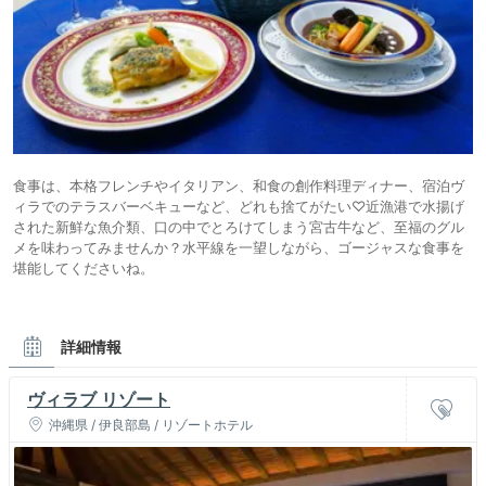
食事は、本格フレンチやイタリアン、和食の創作料理ディナー、宿泊ヴ
ィラでのテラスバーベキューなど、どれも捨てがたい♡近漁港で水揚げ
された新鮮な魚介類、口の中でとろけてしまう宮古牛など、至福のグル
メを味わってみませんか？水平線を一望しながら、ゴージャスな食事を
堪能してくださいね。
詳細情報
ヴィラブ リゾート
沖縄県 / 伊良部島 / リゾートホテル