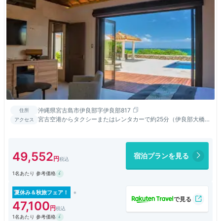
沖縄県宮古島市伊良部字伊良部817
住所
宮古空港からタクシーまたはレンタカーで約25分（伊良部大橋経
アクセス
由） ※タクシーご利用の場合、費用3,000円程
49,552
宿泊プランを見る
1名あたり 参考価格
夏休み＆秋旅フェア！
47,100
1名あたり 参考価格