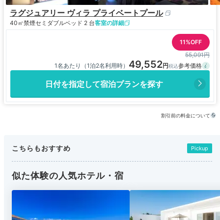
ラグジュアリー ヴィラ プライベートプール
40㎡
禁煙
セミダブルベッド 2 台
客室の詳細
11%OFF
55,091円
49,552
1名あたり（1泊2名利用時）
日付を指定して宿泊プランを探す
割引前の料金について
こちらもおすすめ
Pickup
似た体験の人気ホテル・宿