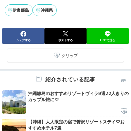
伊良部島
沖縄県
mai.mai.0825
客室のテラスでバーベキューができるのが気に入り2年
連続での宿泊です。夕日を眺めながら、周りを気にせず
+1
バーベキューを満喫できました！
シェアする
ポストする
LINEで送る
クリップ
Night
22:00
紹介されている記事
9件
好きな時に入れる贅沢
沖縄離島のおすすめリゾートヴィラ9選♪2人きりの
夜のプールに虜
カップル旅に♡
【沖縄】大人限定の宿で贅沢リゾートステイ♡お
すすめホテル7選