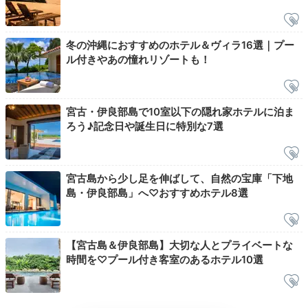
冬の沖縄におすすめのホテル＆ヴィラ16選｜プー
ル付きやあの憧れリゾートも！
夜のプール
夜の
宮古・伊良部島で10室以下の隠れ家ホテルに泊ま
ろう♪記念日や誕生日に特別な7選
満天の星の下で入るナイトプールは格別です。昼間のエ
ネルギッシュな太陽とは違う、ライトアップされた空間
もロマンティック。肌寒くなったらバスタブにお湯をた
宮古島から少し足を伸ばして、自然の宝庫「下地
めて、存分に体を温めたら眠りにつきましょう。
島・伊良部島」へ♡おすすめホテル8選
【宮古島＆伊良部島】大切な人とプライベートな
mai.mai.0825
時間を♡プール付き客室のあるホテル10選
お部屋にスピーカーがあり、音楽を良い音響で聴けるの
もお気に入りです。プールは海水で、10月初旬でも十分
+1
入れるので遅めの夏休みに有り難いです。