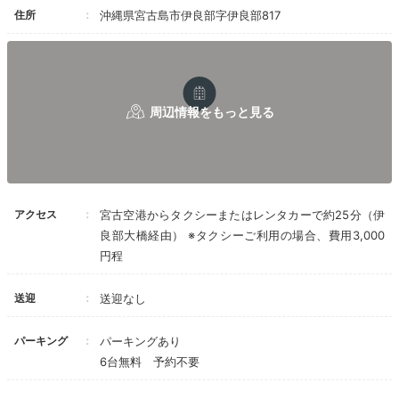
圧倒的な宮古ブルー
住所
沖縄県宮古島市伊良部字伊良部817
青の風景に心潤う客室
アクセス
宮古空港からタクシーまたはレンタカーで約25分（伊
良部大橋経由） ※タクシーご利用の場合、費用3,000
円程
客室ベッドルーム
客室
送迎
送迎なし
総面積330㎡と探索したくなる広さ。全室オーシャンビ
ューでプライベートプールとテラス付き。寝室からみえ
パーキング
パーキングあり
る爽やかな宮古ブルーに心が洗われます。ブルートゥー
6台無料 予約不要
スのスピーカー完備で音楽も楽しめますよ。