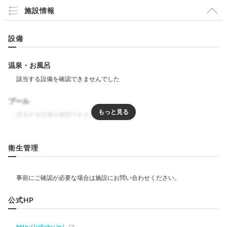
施設情報
mai.mai.0825
設備
オーシャンビューのヴィラに宿泊。チェックイン後はお
部屋のテラスでワインを飲みながらのんびりしました。
+1
温泉・お風呂
プール
Spa
リラクゼーション
16:30
衛生管理
心身ともに軽くなる
飲食
全身を解放するエステ
レストラン
カフェ
公式HP
ベビー＆子供関連
http://villabu.jp/