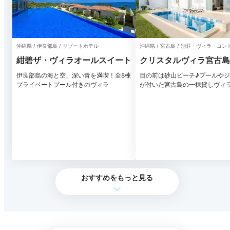
沖縄県 / 伊良部島 / リゾートホテル
沖縄県 / 宮古島 / 別荘・ヴィラ・コ
紺碧ザ・ヴィラオールスイート
クリスタルヴィラ宮古島
ーチ
伊良部島の海と空、深い青を満喫！全8棟
目の前は砂山ビーチ♪プールや
プライベートプール付きのヴィラ
が付いた宮古島の一棟貸しヴィ
おすすめをもっと見る