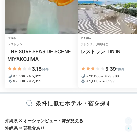
あなた好みのディナー
169m
189m
レストラン
フレンチ、沖縄料理
THE SURF SEASIDE SCENE
レストラン TIN’IN
MIYAKOJIMA
3.18
3.39
14件
110件
￥5,000～￥5,999
￥20,000～￥29,999
￥2,000～￥2,999
￥5,000～￥5,999
客室テラスバーベキュー
料理
夕食は客室のテラスでバーベキューを。宮古牛やあぐー
条件に似たホテル・宿を探す
豚、エビやイカ、サザエ、焼き野菜などを好きに焼いて
いただくスタイル。ヴィラレストランでイタリアンかフ
沖縄県 ✕ オーシャンビュー・海が見える
レンチも選べます。連泊してどちらも味わってみては♪
沖縄県 ✕ 部屋食あり