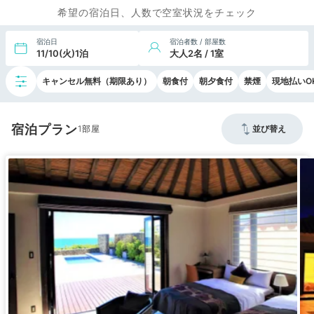
希望の宿泊日、人数で空室状況をチェック
宿泊日
宿泊者数 / 部屋数
11/10(火)1泊
大人2名 / 1室
キャンセル無料（期限あり）
朝食付
朝夕食付
禁煙
現地払いO
宿泊プラン
1
並び替え