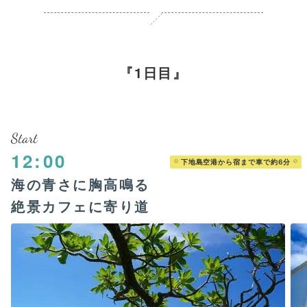
1日目
Start
12:00
下地島空港から宿まで車で約6分
海の青さに胸高鳴る
絶景カフェに寄り道