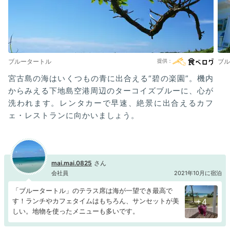
ブルータートル
ブル
宮古島の海はいくつもの青に出合える“碧の楽園”。機内
からみえる下地島空港周辺のターコイズブルーに、心が
洗われます。レンタカーで早速、絶景に出合えるカフ
ェ・レストランに向かいましょう。
mai.mai.0825
会社員
2021年10月に宿泊
「ブルータートル」のテラス席は海が一望でき最高で
す！ランチやカフェタイムはもちろん、サンセットが美
+4
しい。地物を使ったメニューも多いです。