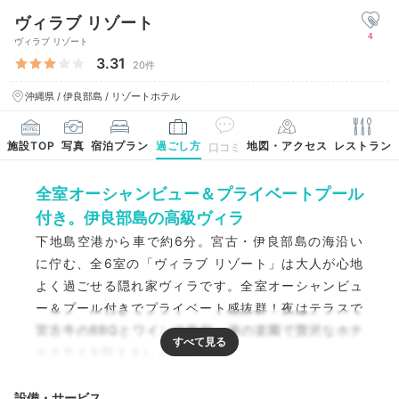
ヴィラブ リゾート
4
ヴィラブ リゾート
3.31
20件
沖縄県 / 伊良部島 / リゾートホテル
施設TOP
写真
宿泊プラン
過ごし方
地図・アクセス
レストラン
口コミ
全室オーシャンビュー＆プライベートプール
付き。伊良部島の高級ヴィラ
下地島空港から車で約6分。宮古・伊良部島の海沿い
に佇む、全6室の「ヴィラブ リゾート」は大人が心地
よく過ごせる隠れ家ヴィラです。全室オーシャンビュ
ー＆プール付きでプライベート感抜群！夜はテラスで
宮古牛のBBQとワインで乾杯。南の楽園で贅沢なホテ
ルステイを叶えましょう。
設備・サービス