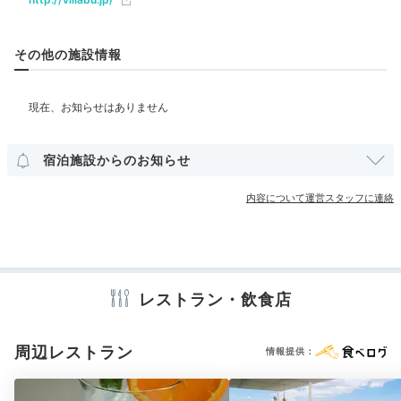
部屋情報
その他の施設情報
その他館内施設
クリーニングサービス
エステ
宿泊施設からのお知らせ
日頃の疲れを癒すなら、マッサージやエステをどうぞ。
アメニティ
内容について運営スタッフに連絡
フェイシャル、フット、アロマオイル、指圧、タイ古式
テレビ
冷蔵庫
ミニバー
スリッパ
セーフティボックス
があり、凝り固まった体をほぐしてくれます。伊良部島
洗浄機付トイレ
パジャマ
バスローブ
歯ブラシ
カミソリ
洗顔
の風に包まれながら自分を解放してあげましょう。
シャンプー
リンス
コンディショナー
ボディソープ
シャワーキャップ
入浴剤
タオル
バスタオル
ドライヤー
お茶セット
電気ポット
レストラン・飲食店
Dinner
周辺レストラン
情報提供：
18:00
※設備・アメニティは、確認が取れている情報を表示しています。
お任せで味わう