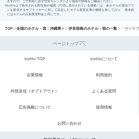
TOP
全国のホテル・宿
沖縄県
伊良部島のホテル・宿の一覧
「ヴィラブ
レストラン
和朝
ページトップ
朝食はレストランで和食か洋食から選べます。和食は宮
古島の食材を用いた沖縄料理を中心に上品に仕上げた煮
icotto TOP
icottoについて
物や焼き魚など、ほっとする献立。洋食は焼きたてパン
によく合う肉や卵料理が並びます。景色もご馳走です。
企業情報
利用規約
外部送信（オプトアウト）
よくある質問
mai.mai.0825
広告掲載について
採用情報
一日一組限定のプライベートビーチでの朝食プランでし
た。砂浜まで長い階段を運んでいただき申し訳なかった
+1
お問い合わせ
のですが、とても良い思い出になりました。