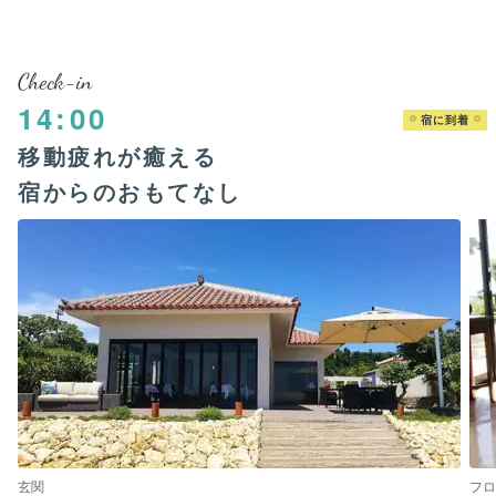
Check-in
14:00
宿に到着
移動疲れが癒える
宿からのおもてなし
玄関
フロ