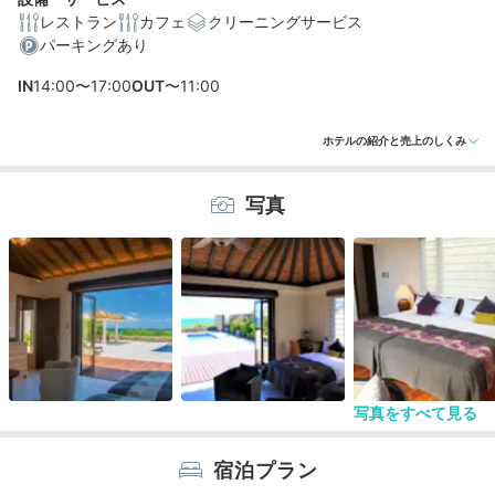
レストラン
カフェ
クリーニングサービス
パーキングあり
編集部おすすめの３つのポイント
IN
14:00〜17:00
OUT
〜11:00
各棟独立のヴィラ♪オーシャンビュー＆プライベートプー
ル付き
ホテルの紹介と売上のしくみ
お部屋のテラスでBBQができる！朝食は和・洋からチョ
イス
写真
ウェルカムドリンクとフルーツ、ビール、送迎。嬉しい
サービス
写真をすべて見る
宿泊プラン