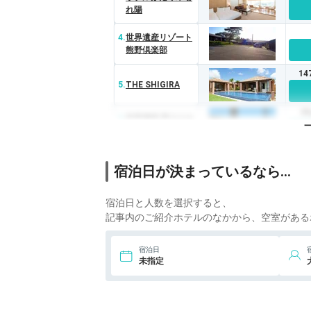
れ陽
4.
世界遺産リゾート
熊野倶楽部
14
5.
THE SHIGIRA
7
6.
世界遺産 富士山を
望む宿 富岳群青
宿泊日が決まっているなら…
宿泊日と人数を選択すると、
記事内のご紹介ホテルのなかから、空室がある
宿泊日
未指定