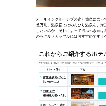
オールインクルーシブの宿と簡単に言っ
差万別。温泉宿ではのんびり温泉を、海
したいのか、それによって選ぶべき宿は
のもグルメカップルにはおすすめです！
これからご紹介するホテ
※参考価格は1泊2名ご利用時の1名あたりの金額です（税およ
ホテル・宿名
写真
1.
作並温泉 ゆづくし
Salon一の坊
2.
THE KEY
HIGHLAND NASU
3.
ホテルふたり木も