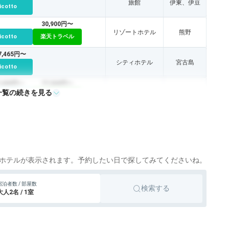
旅館
伊東、伊豆
icotto
30,900円〜
リゾートホテル
熊野
icotto
楽天トラベル
7,465円〜
シティホテル
宮古島
icotto
7,490円〜
77,500円〜
一覧の続きを見る
旅館
伊豆
icotto
楽天トラベル
ホテルが表示されます。予約したい日で探してみてくださいね。
宿泊者数 / 部屋数
検索する
大人2名 / 1室