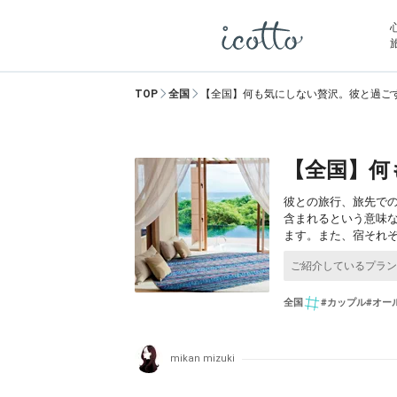
TOP
全国
【全国】何も気にしない贅沢。彼と過ご
【全国】何
彼との旅行、旅先で
含まれるという意味
ます。また、宿それ
全国
#カップル
#オー
mikan mizuki