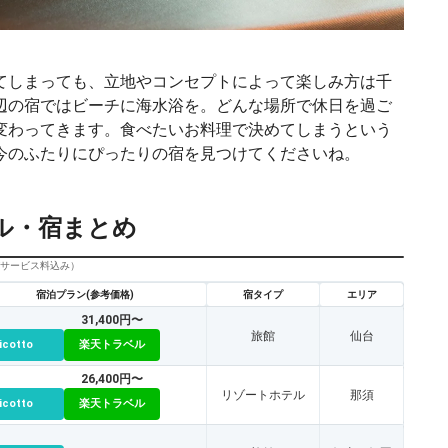
てしまっても、立地やコンセプトによって楽しみ方は千
辺の宿ではビーチに海水浴を。どんな場所で休日を過ご
変わってきます。食べたいお料理で決めてしまうという
今のふたりにぴったりの宿を見つけてくださいね。
ル・宿まとめ
びサービス料込み）
宿泊プラン(参考価格)
宿タイプ
エリア
31,400円〜
旅館
仙台
icotto
楽天トラベル
26,400円〜
リゾートホテル
那須
icotto
楽天トラベル