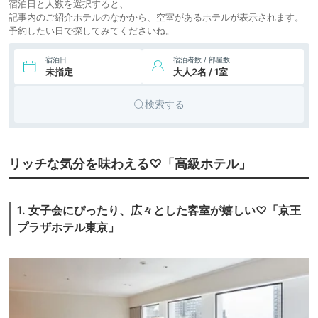
旅館
YUEN
宿泊日と人数を選択すると、
icotto
楽天トラベル
SHINJUKU(温泉旅
記事内のご紹介ホテルのなかから、空室があるホテルが表示されます。
館 由縁 新宿)
予約したい日で探してみてくださいね。
7,114円〜
ビジネス
9.
HOTEL CEN
icotto
楽天トラベル
ホテル
宿泊日
宿泊者数 / 部屋数
未指定
大人2名 / 1室
12,370円〜
11,500円〜
10.
シティホ
THE KNOT
TOKYO Shinjuku
icotto
楽天トラベル
テル
検索する
10,841円〜
12,900円〜
11.
ビジネス
ビスポークホテル
新宿
icotto
楽天トラベル
ホテル
12.
ビジネス
シタディーンセン
リッチな気分を味わえる♡「高級ホテル」
トラル新宿東京
icotto
楽天トラベル
ホテル
24,920円〜
26,000円〜
13.
アパート
MIMARU東京 新宿
1. 女子会にぴったり、広々とした客室が嬉しい♡「京王
WEST
icotto
楽天トラベル
メント
プラザホテル東京」
29,880円〜
30,800円〜
14.
リゾート
ホテルパセラリビ
ング
icotto
楽天トラベル
ホテル