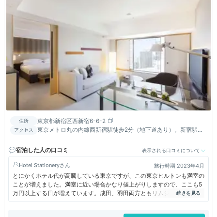
東京都新宿区西新宿6-6-2
住所
東京メトロ丸の内線西新宿駅徒歩2分（地下道あり）。新宿駅徒
アクセス
歩10分。大江戸線都庁前駅5分。新宿駅より無料シャトルバスあ
り
宿泊した人の口コミ
表示される口コミについて
Hotel Stationery
旅行時期 2023年4月
とにかくホテル代が高騰している東京ですが、この東京ヒルトンも満室の
ことが増えました。満室に近い場合かなり値上がりしますので、ここも5
万円以上する日が増えています。成田、羽田両方ともリムジンバスが直通
しているのは非常に便利ですし、ルームサービスも24時間なのが実にい
い。ただ、ラウンジは名古屋、大阪よりもかなり劣ります。