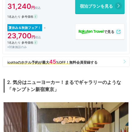
テルタイムにラウンジ利用できるホテルは限られているので、貴重なホテ
31,240
宿泊プランを見る
ルです。ただし子供が多く高級感は期待できません。クラブラウンジを手
軽に楽しみたい方にはおすすめできます。
1名あたり 参考価格
夏休み＆秋旅フェア！
23,700
1名あたり 参考価格
※対象施設のみ
2. 気分はニューヨーカー！まるでギャラリーのような
「キンプトン新宿東京」