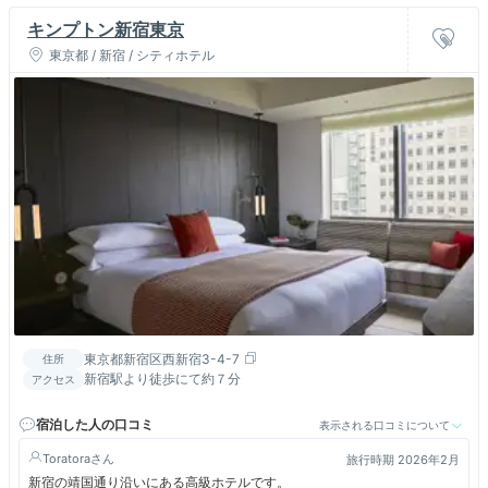
キンプトン新宿東京
東京都 / 新宿 / シティホテル
東京都新宿区西新宿3-4-7
住所
新宿駅より徒歩にて約７分
アクセス
宿泊した人の口コミ
表示される口コミについて
Toratora
旅行時期 2026年2月
新宿の靖国通り沿いにある高級ホテルです。