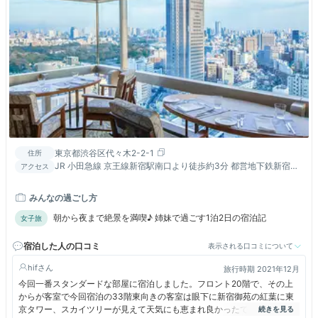
東京都渋谷区代々木2-2-1
住所
JR 小田急線 京王線新宿駅南口より徒歩約3分 都営地下鉄新宿駅
アクセス
A1出口から徒歩約1分
みんなの過ごし方
朝から夜まで絶景を満喫♪ 姉妹で過ごす1泊2日の宿泊記
女子旅
宿泊した人の口コミ
表示される口コミについて
hif
旅行時期 2021年12月
今回一番スタンダードな部屋に宿泊しました。フロント20階で、その上
からが客室で今回宿泊の33階東向きの客室は眼下に新宿御苑の紅葉に東
京タワー、スカイツリーが見えて天気にも恵まれ良かったですね。部屋は