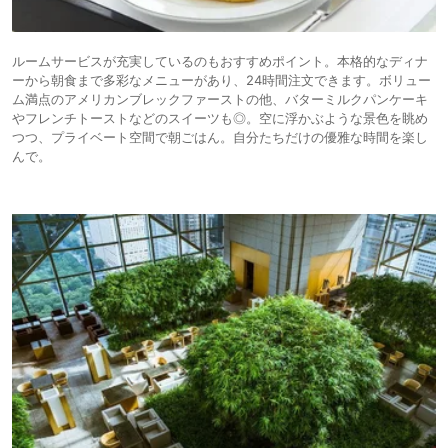
ルームサービスが充実しているのもおすすめポイント。本格的なディナ
ーから朝食まで多彩なメニューがあり、24時間注文できます。ボリュー
ム満点のアメリカンブレックファーストの他、バターミルクパンケーキ
やフレンチトーストなどのスイーツも◎。空に浮かぶような景色を眺め
つつ、プライベート空間で朝ごはん。自分たちだけの優雅な時間を楽し
んで。