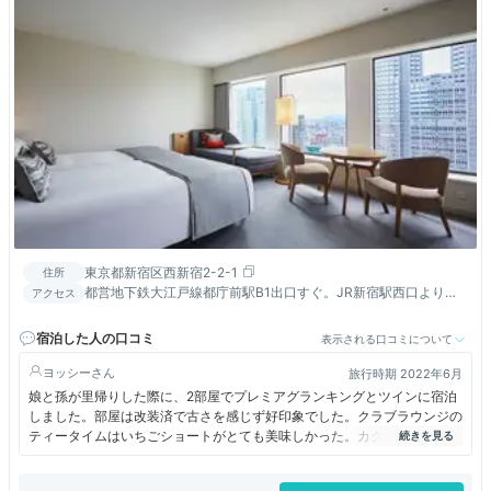
東京都新宿区西新宿2-2-1
住所
都営地下鉄大江戸線都庁前駅B1出口すぐ。JR新宿駅西口より地
アクセス
下道直結約5分。
宿泊した人の口コミ
表示される口コミについて
ヨッシー
旅行時期 2022年6月
娘と孫が里帰りした際に、2部屋でプレミアグランキングとツインに宿泊
しました。部屋は改装済で古さを感じず好印象でした。クラブラウンジの
ティータイムはいちごショートがとても美味しかった。カクテルタイムの
フード類はおつまみ系なので、お腹いっぱいになることは無いですが。土
曜日宿泊でお得な料金だったので、この金額なら十分でした。子供もカク