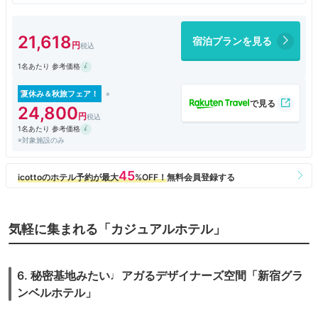
１９㎡でデュベスタイルのベッドメイキングに貸し出しの加湿空気清浄
機、基礎化粧品のセット、3種類の紅茶、ミネラルウォーターで快適でし
た。各階に製氷機もあります。10月からインルームダインングのサービ
21,618
宿泊プランを見る
スも始まって利用しやすい価格で美味しかったですね！朝食はビュッフェ
で眺望もよく明治神宮が見える席でゆっくり出来ました。シェフのサービ
1名あたり 参考価格
スとしてオムレツとローストビーフのカッティングサービス、バナナジュ
ースも美味しく良かったです。眺望希望の人にはお勧めですね！
夏休み＆秋旅フェア！
24,800
1名あたり 参考価格
※対象施設のみ
気軽に集まれる「カジュアルホテル」
6. 秘密基地みたい♩アガるデザイナーズ空間「新宿グラ
ンベルホテル」