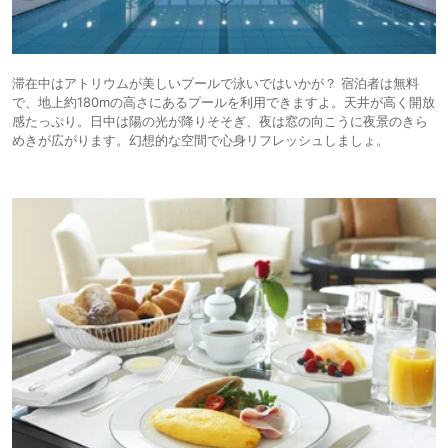
滞在中はアトリウムが美しいプールで泳いではいかが？ 宿泊者は無料
で、地上約180mの高さにあるプールを利用できますよ。天井が高く開放
感たっぷり。日中は陽の光が降りそそぎ、夜は窓の向こうに夜景のきら
めきが広がります。幻想的な空間で心身リフレッシュしましょ。