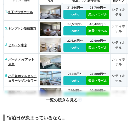
写真
宿泊プラン(参考価格)
宿タイプ
31,240円〜
23,700円〜
シティホ
1.
京王プラザホテル
icotto
楽天トラベル
テル
36,551円〜
40,400円〜
シティホ
2.
キンプトン新宿東京
icotto
楽天トラベル
テル
22,624円〜
22,600円〜
シティホ
3.
ヒルトン東京
icotto
楽天トラベル
テル
4.
シティホ
パーク ハイアット
東京
テル
21,618円〜
24,800円〜
5.
シティホ
小田急ホテルセンチ
ュリーサザンタワー
icotto
楽天トラベル
テル
7,764円〜
10,800円〜
6.
シティホ
新宿グランベルホテ
ル
icotto
楽天トラベル
テル
一覧の続きを見る
7.
三井ガーデンホテル
19,523円〜
14,300円〜
シティホ
神宮外苑の杜プレミ
icotto
楽天トラベル
テル
ア
宿泊日が決まっているなら…
8.
ONSEN RYOKAN
13,485円〜
13,900円〜