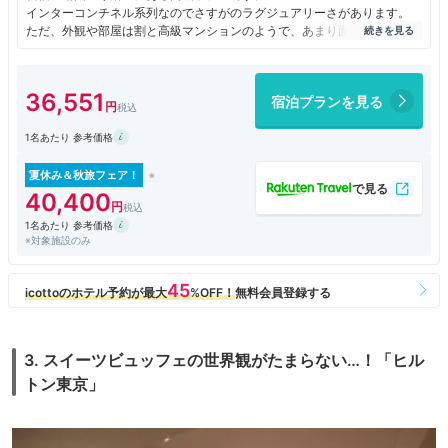
インターコンチネル系列なのでさすがのラグジュアリーさがあります。
ただ、外観や部屋は割と高級マンションのようで、あまり面白味はありま
せんが、たまの贅沢に良いです。
ラウンジでゆっくりとして都内で優雅な時間を過ごすには最適な場所で
す。
36,551
宿泊プランを見る
交通量の多い外側とは一線を画した、別世界です。
1名あたり 参考価格
夏休み＆秋旅フェア！
40,400
1名あたり 参考価格
※対象施設のみ
3. スイーツビュッフェの世界観がたまらない…！「ヒル
トン東京」