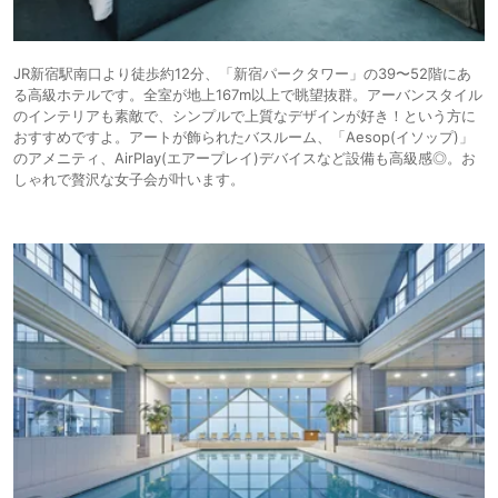
JR新宿駅南口より徒歩約12分、「新宿パークタワー」の39〜52階にあ
る高級ホテルです。全室が地上167m以上で眺望抜群。アーバンスタイル
のインテリアも素敵で、シンプルで上質なデザインが好き！という方に
おすすめですよ。アートが飾られたバスルーム、「Aesop(イソップ)」
のアメニティ、AirPlay(エアープレイ)デバイスなど設備も高級感◎。お
しゃれで贅沢な女子会が叶います。