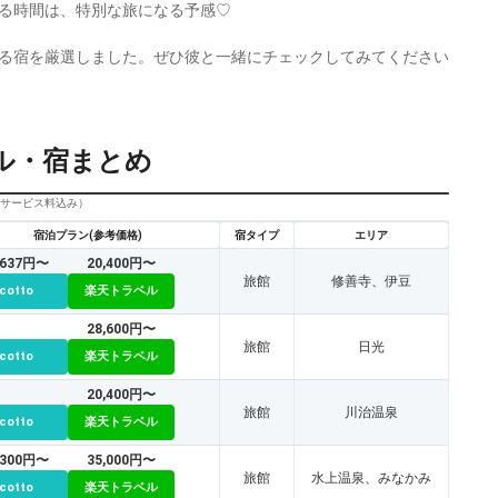
る時間は、特別な旅になる予感♡
る宿を厳選しました。ぜひ彼と一緒にチェックしてみてください
ル・宿まとめ
びサービス料込み）
宿泊プラン(参考価格)
宿タイプ
エリア
,637円〜
20,400円〜
旅館
修善寺、伊豆
icotto
楽天トラベル
28,600円〜
旅館
日光
icotto
楽天トラベル
20,400円〜
旅館
川治温泉
icotto
楽天トラベル
,300円〜
35,000円〜
旅館
水上温泉、みなかみ
icotto
楽天トラベル