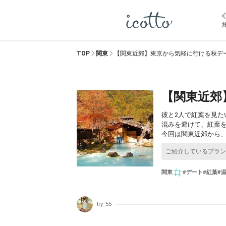
TOP
関東
【関東近郊】東京から気軽に行ける秋デ
【関東近郊
彼と2人で紅葉を見
混みを避けて、紅葉
今回は関東近郊から
関東
#デート
#紅葉
#
try_55