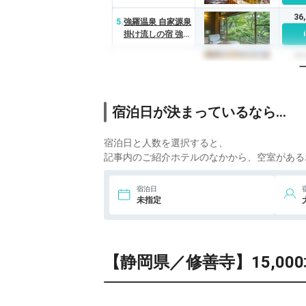
36
5.
強羅温泉 自家源泉
掛け流しの宿 強羅
環翠楼
43
6.
白骨の名湯 泡の湯
宿泊日が決まっているなら…
宿泊日と人数を選択すると、
記事内のご紹介ホテルのなかから、空室がある
宿泊日
未指定
【静岡県／修善寺】15,0