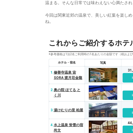
温まる。そんな日常では味わえない心満たされ
今回は関東近郊の温泉で、美しい紅葉を楽しめ
ね。
これからご紹介するホテ
※参考価格は1泊2名ご利用時の1名あたりの金額です（税およ
ホテル・宿名
写真
31
1.
修善寺温泉 宙
SORA 渡月荘金龍
2.
奥の院 ほてる と
く川
3.
湯けむりの里 柏屋
44
4.
水上温泉 蛍雪の宿
尚文