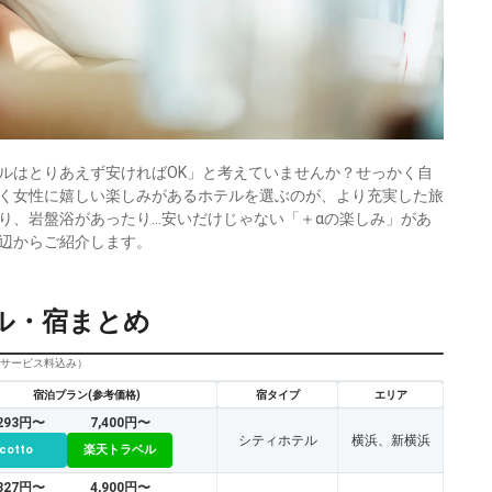
ルはとりあえず安ければOK」と考えていませんか？せっかく自
く女性に嬉しい楽しみがあるホテルを選ぶのが、より充実した旅
り、岩盤浴があったり…安いだけじゃない「＋αの楽しみ」があ
辺からご紹介します。
ル・宿まとめ
びサービス料込み）
宿泊プラン(参考価格)
宿タイプ
エリア
,293円〜
7,400円〜
シティホテル
横浜、新横浜
icotto
楽天トラベル
,827円〜
4,900円〜