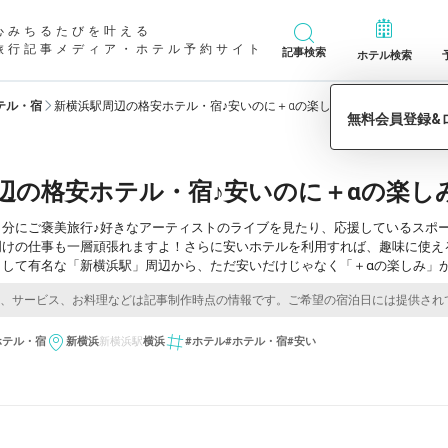
心みちるたびを叶える
旅行記事メディア・ホテル予約サイト
記事検索
ホテル検索
テル・宿
新横浜駅周辺の格安ホテル・宿♪安いのに＋αの楽しみがある8軒
辺の格安ホテル・宿♪安いのに＋αの楽し
自分にご褒美旅行♪好きなアーティストのライブを見たり、応援しているスポ
明けの仕事も一層頑張れますよ！さらに安いホテルを利用すれば、趣味に使え
として有名な「新横浜駅」周辺から、ただ安いだけじゃなく「＋αの楽しみ」
ホテル・宿
新横浜
新横浜駅
横浜
#ホテル
#ホテル・宿
#安い