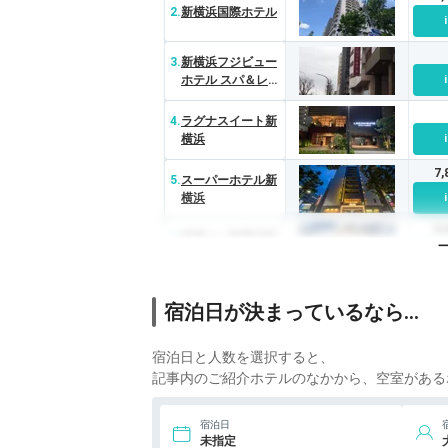
2.
新横浜国際ホテル
3.
新横浜フジビュー
ホテル スパ＆レジ
デンス
4.
ラグナスイート新
横浜
7
5.
スーパーホテル新
横浜
5
6.
東横イン新横浜駅
前新館
6
7.
ダイワロイネット
宿泊日が決まっているなら…
ホテル新横浜
宿泊日と人数を選択すると、
8.
コートホテル新横
浜
記事内のご紹介ホテルのなかから、空室がある
宿泊日
未指定