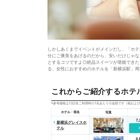
しかしあくまでイベントがメインだし、「ホテ
分にご褒美をあげるのだから、安いだけじゃな
とするコツですよ◎絶品スイーツが堪能できた
る、女性におすすめのホテルを「新横浜駅」周
これからご紹介するホテ
※参考価格は1泊2名ご利用時の1名あたりの金額です（税およ
ホテル・宿名
写真
7
1.
新横浜グレイスホ
テル
4