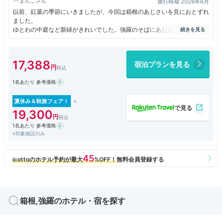
まんご
旅行時期 2026年6月
以前、紅葉の季節にいきましたが、今回は箱根のあじさいを見におとずれ
ました。
ゆとわの中庭など新緑がきれいでした。強羅のそばにあじさいは咲いてい
ますが、館内にあじさいはありませんでした。
ホテルは、ホテル棟とコンドミニアム棟で構成します。ホテル棟は、レス
トランや大浴場、中庭、ラウンジを設け、宿泊するゲストの方々がラウン
17,388
宿泊プランを見る
ジや中庭を中心に集い、お気に入りの場所。コンドミニアム棟は、温泉が
楽しめるビューバスが付いたコンドミニアムタイプの宿泊施設です。自分
1名あたり 参考価格
はホテル棟に宿泊。
ホテル棟には電子レンジはありません。コンドミニアムにはあるそうで
す。
夏休み＆秋旅フェア！
でもお願いしたら、フロントで温め対応してくるといわれました。
19,300
ドリンクバーがラウンジになり、それが充実していてたのしい。
1名あたり 参考価格
無料のデザートのプリンがおいしかった。
※対象施設のみ
箱根,強羅のホテル・宿を探す