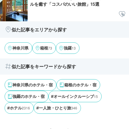
ルを癒す「コスパのいい旅館」15選
似た記事をエリアから探す
73
13
神奈川県
箱根
強羅
似た記事をキーワードから探す
神奈川県のホテル・宿
箱根のホテル・宿
15
強羅のホテル・宿
#オールインクルーシブ
2316
346
#ホテル
#一人旅・ひとり旅