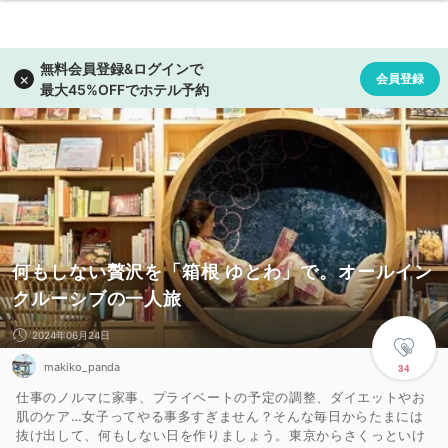
何もしない贅沢を「箱根 ゆとわ」で。オールイン
クルーシブの一人旅
2024年06月24日
makiko_panda
34
仕事のノルマに家事、プライベートの予定の調整、ダイエットやお
肌のケア…女子ってやる事多すぎません？そんな毎日からたまには
抜け出して、何もしない日を作りましょう。東京からさくっといけ