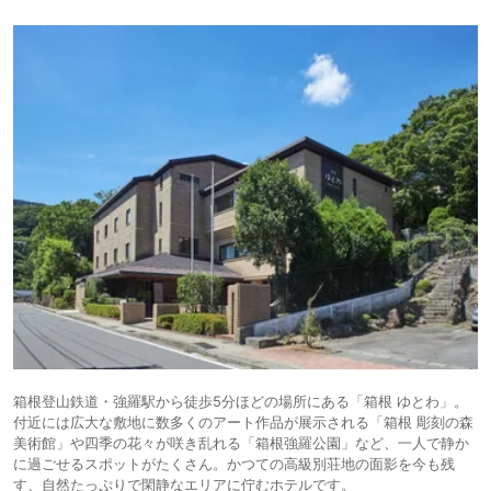
箱根登山鉄道・強羅駅から徒歩5分ほどの場所にある「箱根 ゆとわ」。
付近には広大な敷地に数多くのアート作品が展示される「箱根 彫刻の森
美術館」や四季の花々が咲き乱れる「箱根強羅公園」など、一人で静か
に過ごせるスポットがたくさん。かつての高級別荘地の面影を今も残
す、自然たっぷりで閑静なエリアに佇むホテルです。