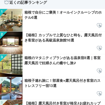
近くの記事ランキング
箱根で自分にご褒美！オールインクルーシブのホ
テル6選
【箱根】カップルで上質なひと時を。露天風呂付
き客室がある高級温泉旅館16選
箱根のマタニティプランがある温泉宿8選｜客室
露天風呂で妊婦さんの癒やし旅♪
箱根子連れ旅に！部屋食×露天風呂付き客室のス
トレスフリー宿13選
【箱根】露天風呂付き客室が格安♪お疲れカップ