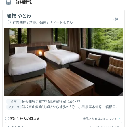
詳細情報
箱根 ゆとわ
神奈川県 / 箱根、強羅 / リゾートホテル
神奈川県足柄下郡箱根町強羅1300-27
住所
箱根登山鉄道強羅駅から徒歩約5分 小田原厚木道路～箱根口よ
アクセス
り国道1号線経由25分
宿泊した人の口コミ
表示される口コミについて