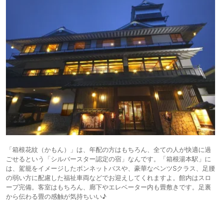
「箱根花紋（かもん）」は、年配の方はもちろん、全ての人が快適に過
ごせるという「シルバースター認定の宿」なんです。「箱根湯本駅」に
は、駕籠をイメージしたボンネットバスや、豪華なベンツSクラス、足腰
の弱い方に配慮した福祉車両などでお迎えしてくれますよ。館内はスロ
ープ完備。客室はもちろん、廊下やエレベーター内も畳敷きです。足裏
から伝わる畳の感触が気持ちいい♪