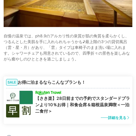
自慢の温泉では、ph8.9のアルカリ性の泉質が肌の角質を柔らかくし、
つるんとした美肌を手に入れられちゃうかも♪最上階の3つの貸切風呂
（雲・星・月）があり、「雲」タイプは車椅子のまま洗い場に入れま
す。シャワーチェアも用意されているので、四季折々の景色を楽しみな
がら癒やしのひとときを過ごしましょう。
お得に泊まるならこんなプランも！
SALE
【さき楽】28日前までの予約でスタンダードプラ
ンより10％お得｜和食会席＆箱根温泉満喫＜一泊
二食付＞
詳細を見る