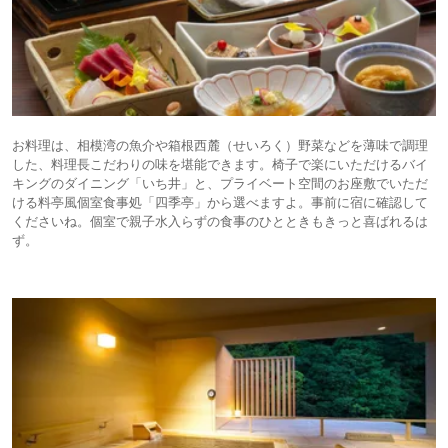
お料理は、相模湾の魚介や箱根西麓（せいろく）野菜などを薄味で調理
した、料理長こだわりの味を堪能できます。椅子で楽にいただけるバイ
キングのダイニング「いち井」と、プライベート空間のお座敷でいただ
ける料亭風個室食事処「四季亭」から選べますよ。事前に宿に確認して
くださいね。個室で親子水入らずの食事のひとときもきっと喜ばれるは
ず。