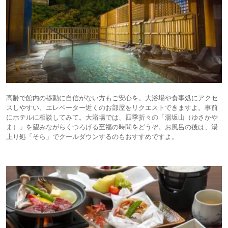
高齢で館内の移動に自信がない方もご安心を。大浴場や食事処にアクセ
スしやすい、エレベーター近くのお部屋をリクエストできますよ。事前
にホテルに相談してみて。大浴場では、四季折々の「湯坂山（ゆさかや
ま）」を望みながらくつろげる至福の時間をどうぞ。お風呂の後は、湯
上り処「そら」でクールダウンするのもおすすめですよ。