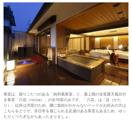
客室は、掘りごたつのある「純和風客室」と、最上階の全室露天風呂付
き客室「六花（rocca）」の全16室のみです。「六花」は「語（かた
り）」以外は洋室のため、腰に負担がかからないベッドがお好みの方は
こちらをどうぞ。非日常を感じられる足湯のある客室もあるため、ゆっ
たりくつろぎながらあったまりましょ。