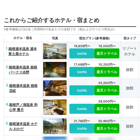
これからご紹介するホテル・宿まとめ
※参考価格は1泊2名ご利用時の1名あたりの金額です（税およびサービス料込み）
ホテル・宿名
写真
宿泊プラン(参考価格)
宿タイプ
19,838円〜
19,300円〜
1.
リゾート
箱根湯本温泉 湯本
icotto
楽天トラベル
富士屋ホテル
ホテル
17,488円〜
10,200円〜
2.
箱根湯本温泉 箱根
旅館
icotto
楽天トラベル
パークス吉野
35,200円〜
3.
箱根湯本温泉 箱根
旅館
icotto
楽天トラベル
花紋
38,000円〜
4.
箱根芦ノ湖温泉 和
旅館
icotto
楽天トラベル
心亭 豊月
21,765円〜
20,900円〜
5.
箱根湯本温泉 ホテ
旅館
icotto
楽天トラベル
ル おかだ
40,698円〜
45,100円〜