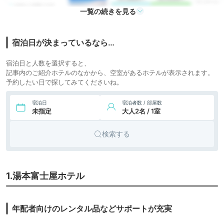
リゾート
6.
箱根小涌園 天悠
一覧の続きを見る
icotto
楽天トラベル
ホテル
7.
旅館
強羅花壇
icotto
宿泊日が決まっているなら…
32,325円〜
23,200円〜
8.
宿泊日と人数を選択すると、
箱根強羅温泉 季の
旅館
icotto
楽天トラベル
湯 雪月花
記事内のご紹介ホテルのなかから、空室があるホテルが表示されます。
予約したい日で探してみてくださいね。
51,867円〜
44,100円〜
9.
箱根湯本温泉 ホテ
旅館
icotto
楽天トラベル
ル はつはな
宿泊日
宿泊者数 / 部屋数
未指定
大人2名 / 1室
21,000円〜
10.
箱根温泉 鶴井の宿
旅館
icotto
楽天トラベル
紫雲荘
検索する
1.湯本富士屋ホテル
年配者向けのレンタル品などサポートが充実