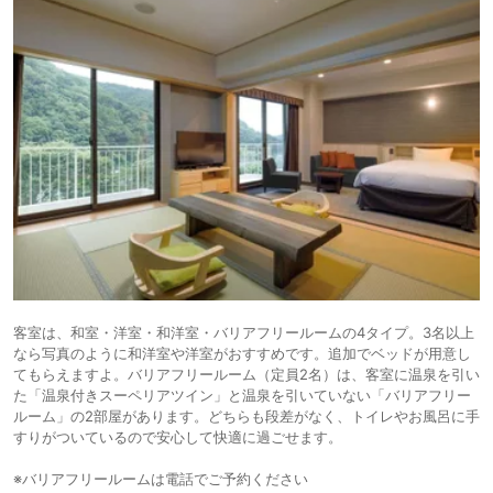
客室は、和室・洋室・和洋室・バリアフリールームの4タイプ。3名以上
なら写真のように和洋室や洋室がおすすめです。追加でベッドが用意し
てもらえますよ。バリアフリールーム（定員2名）は、客室に温泉を引い
た「温泉付きスーペリアツイン」と温泉を引いていない「バリアフリー
ルーム」の2部屋があります。どちらも段差がなく、トイレやお風呂に手
すりがついているので安心して快適に過ごせます。
※バリアフリールームは電話でご予約ください