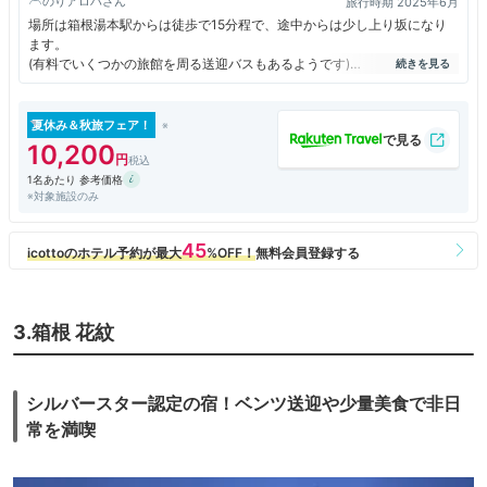
のりアロハ
旅行時期 2025年6月
場所は箱根湯本駅からは徒歩で15分程で、途中からは少し上り坂になり
ます。
(有料でいくつかの旅館を周る送迎バスもあるようです)
5階建てで東館と西館があり約80の客室があります。
夏休み＆秋旅フェア！
宿泊したのは10畳に板の間が付いて部屋でバス・トイレ付き。
10,200
洗面が2つあり、風呂とトイレは大きめです。
1名あたり 参考価格
※対象施設のみ
大浴場は内湯と露天風呂があり、男女入替制になっています。
ph8.7の無色透明の温泉で、加水加温の循環式なので、温泉好きとしては
物足りなさを感じました。
湯上り処の休憩室はかなり広くゆったりとしていて良かったです。
夕食は懐石料理で刺身や豚肉の陶板焼きなどで普通。
ご飯が一人ずつの釜炊きになっていて期待しましたが、火力に問題がある
3.箱根 花紋
のかもう一つ。
デザートがどれも美味しいなかったです。
朝食はビュッフェで、オムレツを焼いてくれるというので楽しみにしてい
シルバースター認定の宿！ベンツ送迎や少量美食で非日
ましたが、小さくて纏めて焼かれた物が並べられていて、プレーンとチー
常を満喫
ズ入りだけでした。