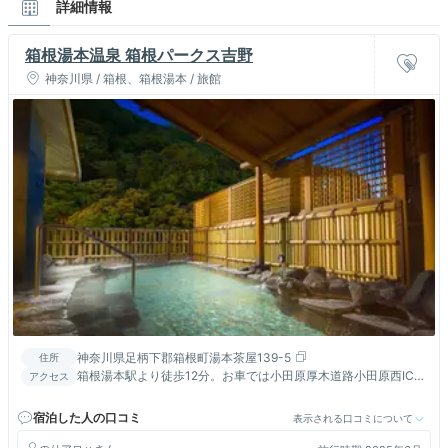
詳細情報
箱根湯本温泉 箱根パークス吉野
神奈川県 / 箱根、箱根湯本 / 旅館
神奈川県足柄下郡箱根町湯本茶屋139-5
住所
箱根湯本駅より徒歩12分。お車では小田原厚木道路小田原西ICか
アクセス
ら国道1号線経由約12分。無料駐車場併設。
宿泊した人の口コミ
表示される口コミについて