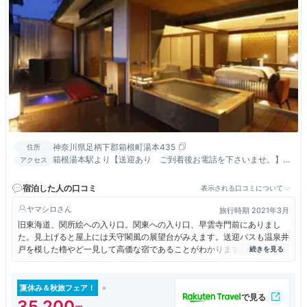
神奈川県足柄下郡箱根町湯本435
住所
箱根湯本駅より【送迎あり ご到着後お電話を下さいませ。】車
アクセス
で5分・徒歩15分、東名厚木ＩＣより車で30分
宿泊した人の口コミ
表示される口コミについて
ヤマシロ
旅行時期 2021年3月
旧東海道、関所絵への入り口。関東への入り口、早雲寺門前にありまし
た。見上げると屋上には天守閣風の展望台がみえます。送迎バスも温泉井
戸を模した櫓やど一見して高価な宿であることがわかります。しかしで
す、人けが感じられません残念です。なにか箱根湯本全体ひっそりとして
いました。
夏休み＆秋旅フェア！
35,200