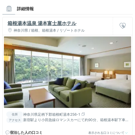
詳細情報
箱根湯本温泉 湯本富士屋ホテル
神奈川県 / 箱根、箱根湯本 / リゾートホテル
神奈川県足柄下郡箱根町湯本256-1
住所
新宿駅より小田急線ロマンスカーにて約90分、箱根湯本駅下車
アクセス
徒歩3分。
宿泊した人の口コミ
表示される口コミについて