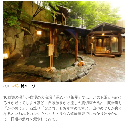
出典：
10種類の湯殿が自慢の大浴場「湯めぐり茶屋」では、どのお湯からめぐ
ろうか迷ってしまうほど。自家源泉かけ流しの貸切露天風呂、陶器造り
「かがおう」、石造り「なよ竹」もおすすめですよ。血のめぐりが良く
なるといわれるカルシウム・ナトリウム硫酸塩泉でしっかり汗をかい
て、日頃の疲れを癒やしてみて。