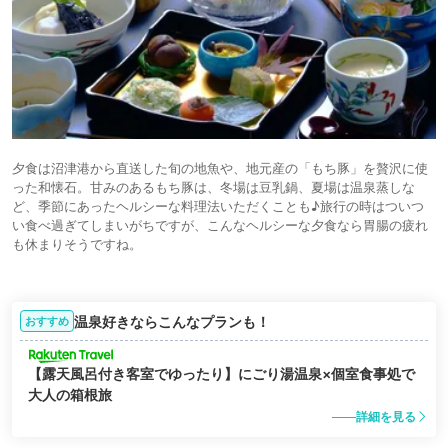
夕食は沼津港から直送した旬の地魚や、地元産の「もち豚」を贅沢に使
った和懐石。甘みのあるもち豚は、冬場は豆乳鍋、夏場は温泉蒸しな
ど、季節にあったヘルシーな料理法いただくことも♪旅行の時はついつ
い食べ過ぎてしまいがちですが、こんなヘルシーな夕食なら胃腸の疲れ
も休まりそうですね。
温泉好きならこんなプランも！
おすすめ
【露天風呂付き客室でゆったり】にごり湯温泉×個室食事処で
大人の箱根旅
詳細を見る