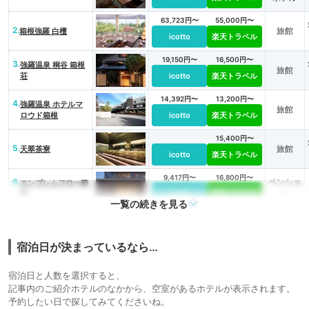
63,723円〜
55,000円〜
2.
旅館
箱根強羅 白檀
icotto
楽天トラベル
19,150円〜
16,500円〜
3.
強羅温泉 桐谷 箱根
旅館
荘
icotto
楽天トラベル
14,392円〜
13,200円〜
4.
強羅温泉 ホテルマ
旅館
ロウド箱根
icotto
楽天トラベル
15,400円〜
5.
旅館
天翠茶寮
icotto
楽天トラベル
9,417円〜
16,800円〜
6.
ペンショ
エンブレムフロー箱
根
icotto
楽天トラベル
ン
一覧の続きを見る
93,060円〜
91,300円〜
7.
旅館
玄 箱根強羅
icotto
楽天トラベル
宿泊日が決まっているなら…
宿泊日と人数を選択すると、
記事内のご紹介ホテルのなかから、空室があるホテルが表示されます。
予約したい日で探してみてくださいね。