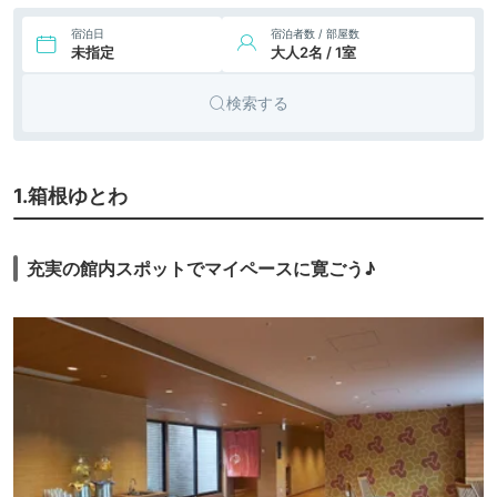
宿泊日
宿泊者数 / 部屋数
未指定
大人2名 / 1室
検索する
1.箱根ゆとわ
充実の館内スポットでマイペースに寛ごう♪