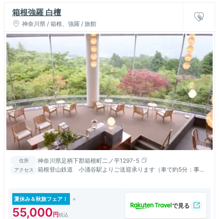
箱根強羅 白檀
神奈川県 / 箱根、強羅 / 旅館
神奈川県足柄下郡箱根町二ノ平1297-5
住所
箱根登山鉄道 小涌谷駅よりご送迎承ります（車で約5分：事前
アクセス
にご連絡ください） 箱根バス「緑の村入り口」下車 徒歩2分
夏休み＆秋旅フェア！
55,000