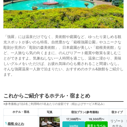
「強羅」には温泉だけでなく、美術館や庭園など、ゆったり楽しめる観
光スポットが多いのも特長。自然豊かな「箱根強羅公園」やユニークな
彫刻が見所の「彫刻の森美術館」、日本庭園が美しい「箱根美術館」な
ど、一人旅なら気の向くままに、のんびりアート鑑賞や散策を楽しむこ
とができますよ。気兼ねしない一人時間を過ごし、温泉に浸かり、美味
しいグルメをいただけば、お疲れ気味の心も癒されること間違いなし。
そんな強羅温泉一人旅で泊まりたい、おすすめのホテル&旅館をご紹介し
ます。
これからご紹介するホテル・宿まとめ
※参考価格は1泊2名ご利用時の1名あたりの金額です（税およびサービス料込み）
ホテル・宿名
写真
宿泊プラン(参考価格)
宿タイプ
17,388円〜
19,300円〜
リゾート
1.
箱根 ゆとわ
icotto
楽天トラベル
ホテル