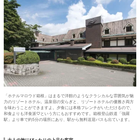
「ホテルマロウド箱根」はまるで洋館のようなクラシカルな雰囲気が魅
力のリゾートホテル。温泉宿の安らぎと、リゾートホテルの優雅さ両方
を味わうことができますよ。夕食には本格フレンチがいただけるので、
和食よりも洋食派♡という方にもおすすめです。箱根登山鉄道「強羅
駅」より車で約5分の場所にあり、駅から無料送迎バスも出ています。
大人の旅にぴったりの上品な客室