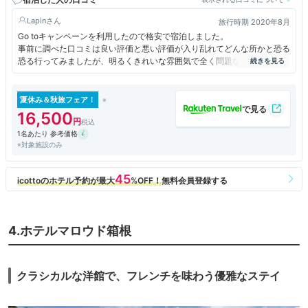
Lapin
旅行時期 2020年8月
Go toキャンペーンを利用したので格安で宿泊しました。
事前に調べた口コミは良い評価と悪い評価が入り乱れてどんな所かと恐る
恐る行ってみましたが、明るくきれいな雰囲気で全く問題なかったです。
本館で予約してましたが、さくら亭にアップグレードされてました。
部屋は広く、リニューアルもされていて、窓が大きくて景色が良くて気持
ちよかったです。
夏休み＆秋旅フェア！
食事処まで一旦外に出なければならず、結構遠いので歩くのがつらいお年
16,500
寄りの方とかは本館にした方が無難だと思います。
1名あたり 参考価格
食事も問題ないレベルで美味しくいただきましたが、正規料金で泊まった
※対象施設のみ
場合はちょっと不満に思うかもしれません。
大浴場は狭めでしたが、泉質の良い白濁の硫黄泉は最高でした。
4.ホテルマロウド箱根
クラシカルな洋館で、フレンチを味わう優雅なステイ