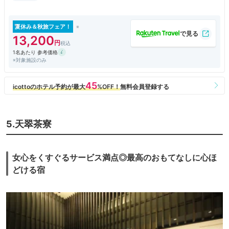
18：00迄)
夏休み＆秋旅フェア！
13,200
1名あたり 参考価格
※対象施設のみ
5.天翠茶寮
女心をくすぐるサービス満点◎最高のおもてなしに心ほ
どける宿