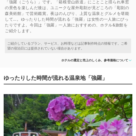
「強羅（ごうら）」です。「箱根登山鉄道」にことこと揺られ車窓
の景色を楽しんだ後は、ユニークな屋外彫刻が見どころの「彫刻の
森美術館」で芸術鑑賞。夜はのんびり、上質な温泉とグルメを堪能
して…。ゆったりした時間が流れる「強羅」は女性の一人旅にぴっ
たりですよ。今回は「強羅」一人旅におすすめの、ホテル&旅館を
ご紹介します。
ホテルの選定と売上のしくみ、参考価格について
ゆったりした時間が流れる温泉地「強羅」