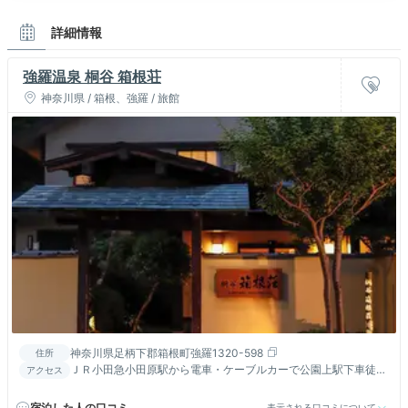
詳細情報
強羅温泉 桐谷 箱根荘
神奈川県 / 箱根、強羅 / 旅館
神奈川県足柄下郡箱根町強羅1320-598
住所
ＪＲ小田急小田原駅から電車・ケーブルカーで公園上駅下車徒歩
アクセス
５分／小田原厚木道路箱根口ＩＣから国道1号線経由約２５分
宿泊した人の口コミ
表示される口コミについて