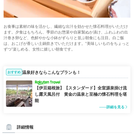
お食事は素材の味を活かし、繊細な出汁を効かせた懐石料理がいただけ
ます。夕食はもちろん、季節のお惣菜や自家製ぬか漬け、ふわふわの出
汁巻き卵など、色鮮やかな小鉢がずらりと並ぶ朝食にも注目。白ご飯
は、おこげが香しい土鍋炊きでいただけます。”美味しいものをちょっと
ずつ”楽しめる、女性に嬉しい朝食です。
温泉好きならこんなプランも！
おすすめ
【伊豆箱根旅】【スタンダード】全室源泉掛け流
し露天風呂付 黄金の温泉と至極の懐石料理を堪
能
詳細を見る
詳細情報