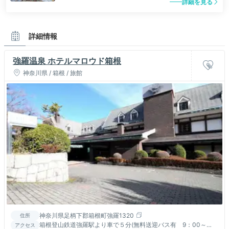
詳細を見る
詳細情報
強羅温泉 ホテルマロウド箱根
神奈川県 / 箱根 / 旅館
神奈川県足柄下郡箱根町強羅1320
住所
箱根登山鉄道強羅駅より車で５分(無料送迎バス有 9：00～
アクセス