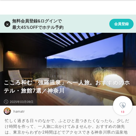
こころ和む「強羅温泉」へ一人旅。おすすめのホ
テル・旅館7選／神奈川
2025年03月09日
hamatr
13
忙しく過ぎる日々のなかで、ふとひと息つきたくなったら。少しだ
け時間を作って、一人旅に出かけてみませんか。おすすめの旅先
は、東京からわずか2時間ほどでアクセスできる神奈川県の温泉地