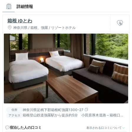
詳細情報
箱根 ゆとわ
神奈川県 / 箱根、強羅 / リゾートホテル
神奈川県足柄下郡箱根町強羅1300-27
住所
箱根登山鉄道強羅駅から徒歩約5分 小田原厚木道路～箱根口よ
アクセス
り国道1号線経由25分
宿泊した人の口コミ
表示される口コミについて