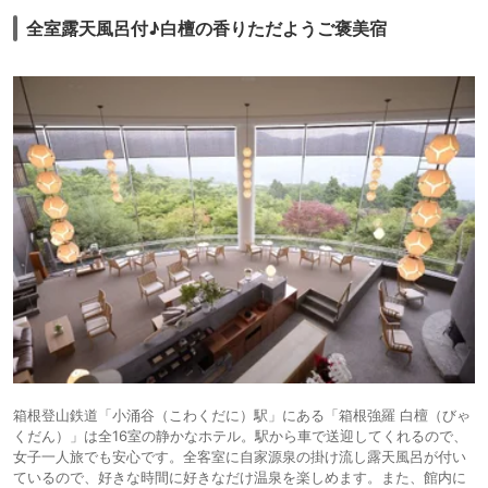
全室露天風呂付♪白檀の香りただようご褒美宿
箱根登山鉄道「小涌谷（こわくだに）駅」にある「箱根強羅 白檀（びゃ
くだん）」は全16室の静かなホテル。駅から車で送迎してくれるので、
女子一人旅でも安心です。全客室に自家源泉の掛け流し露天風呂が付い
ているので、好きな時間に好きなだけ温泉を楽しめます。また、館内に