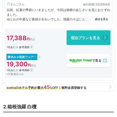
まんご
旅行時期 2026年6月
以前、紅葉の季節にいきましたが、今回は箱根のあじさいを見におとずれ
ました。
ゆとわの中庭など新緑がきれいでした。強羅のそばにあじさいは咲いてい
ますが、館内にあじさいはありませんでした。
ホテルは、ホテル棟とコンドミニアム棟で構成します。ホテル棟は、レス
トランや大浴場、中庭、ラウンジを設け、宿泊するゲストの方々がラウン
17,388
宿泊プランを見る
ジや中庭を中心に集い、お気に入りの場所。コンドミニアム棟は、温泉が
楽しめるビューバスが付いたコンドミニアムタイプの宿泊施設です。自分
1名あたり 参考価格
はホテル棟に宿泊。
ホテル棟には電子レンジはありません。コンドミニアムにはあるそうで
す。
夏休み＆秋旅フェア！
でもお願いしたら、フロントで温め対応してくるといわれました。
19,300
ドリンクバーがラウンジになり、それが充実していてたのしい。
1名あたり 参考価格
無料のデザートのプリンがおいしかった。
※対象施設のみ
2.箱根強羅 白檀