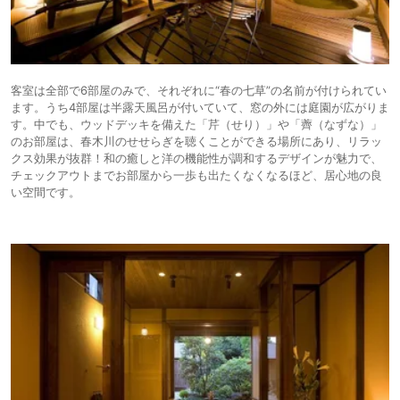
客室は全部で6部屋のみで、それぞれに“春の七草”の名前が付けられてい
ます。うち4部屋は半露天風呂が付いていて、窓の外には庭園が広がりま
す。中でも、ウッドデッキを備えた「芹（せり）」や「薺（なずな）」
のお部屋は、春木川のせせらぎを聴くことができる場所にあり、リラッ
クス効果が抜群！和の癒しと洋の機能性が調和するデザインが魅力で、
チェックアウトまでお部屋から一歩も出たくなくなるほど、居心地の良
い空間です。