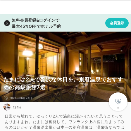
たまには2人で贅沢な休日を。別府温泉でおすす
めの高級旅館7選
2024年06月24日
124ki
0
日常から離れて、ゆっくり2人で温泉に浸かりたいと思うことって
ありますよね。たまには奮発して、ワンランク上の宿に泊まってみ
るのはいかが？温泉湧出量が日本一の別府温泉は、温泉街ならでは