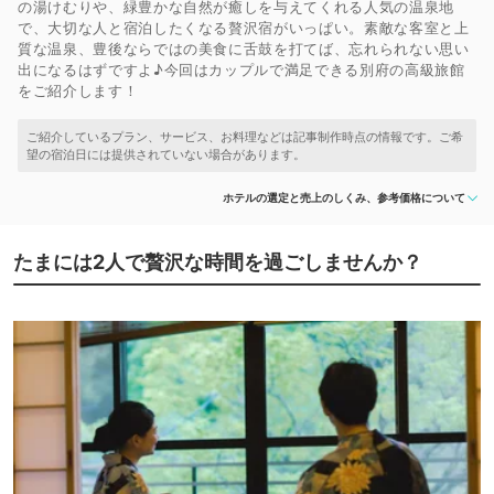
の湯けむりや、緑豊かな自然が癒しを与えてくれる人気の温泉地
で、大切な人と宿泊したくなる贅沢宿がいっぱい。素敵な客室と上
質な温泉、豊後ならではの美食に舌鼓を打てば、忘れられない思い
出になるはずですよ♪今回はカップルで満足できる別府の高級旅館
をご紹介します！
ホテルの選定と売上のしくみ、参考価格について
たまには2人で贅沢な時間を過ごしませんか？