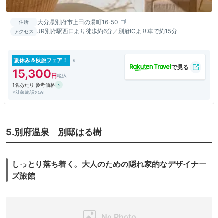
大分県別府市上田の湯町16-50
住所
JR別府駅西口より徒歩約6分／別府ICより車で約15分
アクセス
夏休み＆秋旅フェア！
15,300
1名あたり 参考価格
※対象施設のみ
5.別府温泉 別邸はる樹
しっとり落ち着く。大人のための隠れ家的なデザイナー
ズ旅館