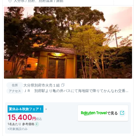
大分県 / 別府、別府温泉 / 旅館
大分県別府市火売１組
住所
ＪＲ 別府駅より亀の井バスにて海地獄で降りてかんなわ交番側
アクセス
にくだる
夏休み＆秋旅フェア！
15,400
1名あたり 参考価格
※対象施設のみ