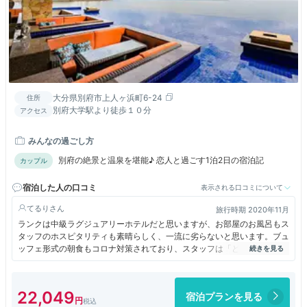
大分県別府市上人ヶ浜町6-24
住所
別府大学駅より徒歩１０分
アクセス
みんなの過ごし方
別府の絶景と温泉を堪能♪ 恋人と過ごす1泊2日の宿泊記
カップル
宿泊した人の口コミ
表示される口コミについて
てるり
旅行時期 2020年11月
ランクは中級ラグジュアリーホテルだと思いますが、お部屋のお風呂もス
タッフのホスピタリティも素晴らしく、一流に劣らないと思います。ブュ
ッフェ形式の朝食もコロナ対策されており、スタッフは「どちらが必要で
すか？」とお声掛けしてくれます。また泊まりたいホテルです。
22,049
宿泊プランを見る