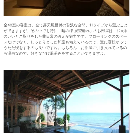
全48室の客室は、全て露天風呂付の贅沢な空間。11タイプから選ぶこと
ができますが、その中でも特に「晴の棟 展望離れ」のお部屋は、和×洋
のいいとこ取りをした非日常の設えが魅力です。フローリングのスペー
スだけでなく、しっとりとした和室も備えているので、畳に寝転がって
うたた寝をするのも良いですね。もちろん、お部屋に引き入れているの
も温泉なので、好きなだけ湯浴みをすることができますよ。