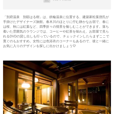
「別府温泉 別邸はる樹」は、鉄輪温泉に位置する、建築家松葉啓氏が
手掛けたデザイナーズ旅館。春木川のほとりに佇む静かなお宿で、春に
は桜、秋には紅葉など、四季折々の情景を愉しむことができます。落ち
着いた雰囲気のラウンジでは、コーヒーや紅茶を味わえ、お部屋で見ら
れるDVDの貸し出しも行っているので、チェックインしたらまずここで
寛ぐのもおすすめ。女性には色浴衣のコーナーもあるので、彼と一緒に
お気に入りのデザインを探しに出かけましょう♡