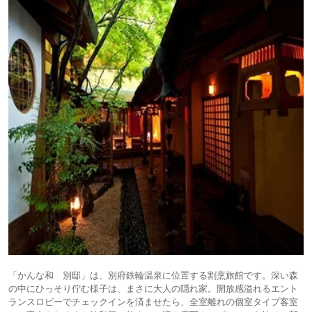
「かんな和 別邸」は、別府鉄輪温泉に位置する割烹旅館です。深い森
の中にひっそり佇む様子は、まさに大人の隠れ家。開放感溢れるエント
ランスロビーでチェックインを済ませたら、全室離れの個室タイプ客室