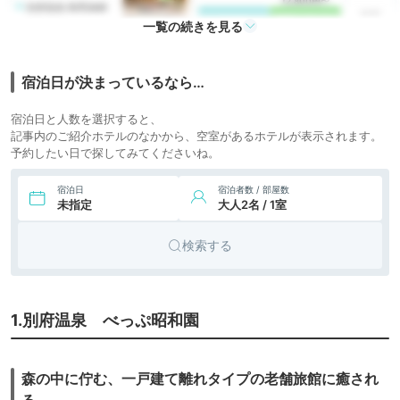
12,800円〜
6.
別府温泉 割烹旅館
旅館
icotto
楽天トラベル
ゆめさき
一覧の続きを見る
25,000円〜
7.
別府温泉 割烹旅館
旅館
icotto
楽天トラベル
もみや
宿泊日が決まっているなら…
宿泊日と人数を選択すると、
記事内のご紹介ホテルのなかから、空室があるホテルが表示されます。
予約したい日で探してみてくださいね。
宿泊日
宿泊者数 / 部屋数
未指定
大人2名 / 1室
検索する
1.別府温泉 べっぷ昭和園
森の中に佇む、一戸建て離れタイプの老舗旅館に癒され
る