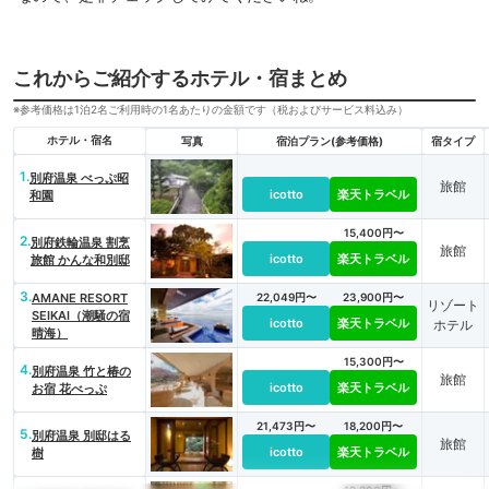
これからご紹介するホテル・宿まとめ
※参考価格は1泊2名ご利用時の1名あたりの金額です（税およびサービス料込み）
ホテル・宿名
写真
宿泊プラン(参考価格)
宿タイプ
1.
別府温泉 べっぷ昭
旅館
icotto
楽天トラベル
和園
15,400円〜
2.
別府鉄輪温泉 割烹
旅館
icotto
楽天トラベル
旅館 かんな和別邸
3.
AMANE RESORT
22,049円〜
23,900円〜
リゾート
SEIKAI（潮騒の宿
icotto
楽天トラベル
ホテル
晴海）
15,300円〜
4.
別府温泉 竹と椿の
旅館
icotto
楽天トラベル
お宿 花べっぷ
21,473円〜
18,200円〜
5.
別府温泉 別邸はる
旅館
icotto
楽天トラベル
樹