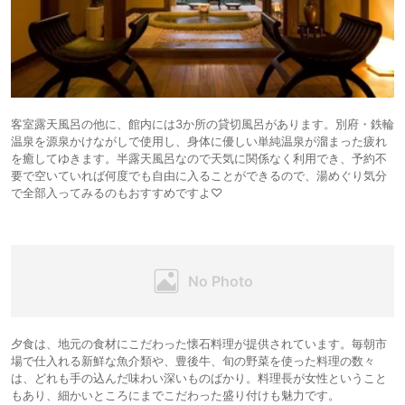
客室露天風呂の他に、館内には3か所の貸切風呂があります。別府・鉄輪
温泉を源泉かけながしで使用し、身体に優しい単純温泉が溜まった疲れ
を癒してゆきます。半露天風呂なので天気に関係なく利用でき、予約不
要で空いていれば何度でも自由に入ることができるので、湯めぐり気分
で全部入ってみるのもおすすめですよ♡
夕食は、地元の食材にこだわった懐石料理が提供されています。毎朝市
場で仕入れる新鮮な魚介類や、豊後牛、旬の野菜を使った料理の数々
は、どれも手の込んだ味わい深いものばかり。料理長が女性ということ
もあり、細かいところにまでこだわった盛り付けも魅力です。