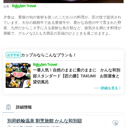
出典：
夕食は、豊後の旬の食材を使ったこだわりの料理が、匠の技で提供され
ています。大分の銘柄牛である豊後牛や、豊かな自然の中で育まれた野
菜、九州だからこそ手に入る新鮮な魚介類など、旅気分を満たす料理が
満載で、グルメな2人も大満足の至福のひとときを過ごせますよ。
カップルならこんなプランも！
おすすめ
一番人気！自然のままに素のままに かんな和別
邸スタンダード【匠の膳】TAKUMI お部屋食と
貸切風呂
詳細を見る
詳細情報
別府鉄輪温泉 割烹旅館 かんな和別邸