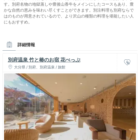
す。別府名物の地獄蒸しや豊後山香牛をメインにしたコースもあり、豊
かな自然の恵みを味わい尽くすことができます。別注料理も別府ならで
はのものが用意されているので、より沢山の種類の料理を堪能したい人
にもおすすめ。
詳細情報
別府温泉 竹と椿のお宿 花べっぷ
大分県 / 別府、別府温泉 / 旅館