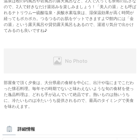
温泉は桧の内風呂や岩風呂の露天風呂など、2人で入っても余裕の広さな
ので、2人で好きなだけ湯浴みを楽しみましょう！「美人の湯」とも呼ば
れるナトリウムー硫酸塩泉・炭酸水素塩泉は、湿保温効果が高く時間が
経ってもポカポカ。つるつるのお肌をゲットできますよ♡館内には「金
の湯」という露天風呂や貸切露天風呂もあるので、湯巡り気分で出かけ
てみるのも良いですね♪
部屋食で頂く夕食は、大分県産の食材を中心に、出汁や塩にまでこだわ
った懐石料理。毎年その時期でないと味わえないような旬の食材を使っ
た逸品料理は、どれも手が込んでいて絶品です。熱いものは熱いうち
に、冷たいものは冷たいうち提供されるので、最高のタイミングで美食
を味わえます。
詳細情報