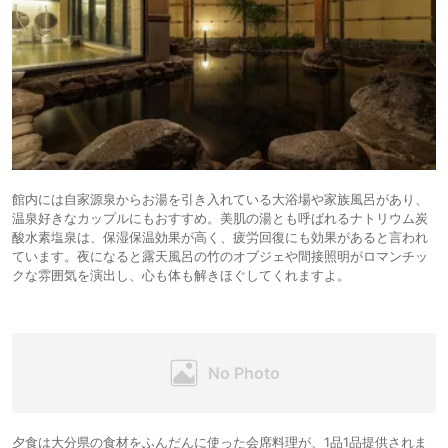
館内には自家源泉からお湯を引き入れている大浴場や家族風呂があり、
温泉好きなカップルにもおすすめ。美肌の湯とも呼ばれるナトリウム炭
酸水素塩泉は、保湿保温効果が高く、疲労回復にも効果があると言われ
ています。夜になると露天風呂の竹のオブジェや間接照明がロマンチッ
クな雰囲気を演出し、心も体も解きほぐしてくれますよ。
夕食は大分県の食材をふんだんに使った会席料理が、1品1品提供されま