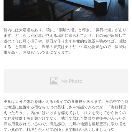
館内には大浴場もあり、1階に「潮騒の湯」と8階に「昇日の湯」があり
ます。どちらも別府湾が見える場所に造られており、月の光が反射して
道のように輝く様子や、朝日が作り出す神秘的な絶景を眺めれば、感動
すること間違いなし！温泉の泉質はナトリウム塩化物泉なので、保温効
果が高く、お肌もツルツルになります。
夕食は大分の恵みを味わえる3タイプの食事処があります。その中でも特
に海辺に位置する宿ならではの美味しさを堪能できるのが、「海鮮料理
えいたろう」。店内にはいけすを備えており、注文を受けてから捌くの
で鮮度抜群！魚介類だけでなく、地元で取れた野菜や豊後牛が入った会
席も用意されているので、満足感◎。九州の地酒も種類豊富に取り揃え
ているので、料理と合わせて心ゆくまで味わい尽くしましょう♡