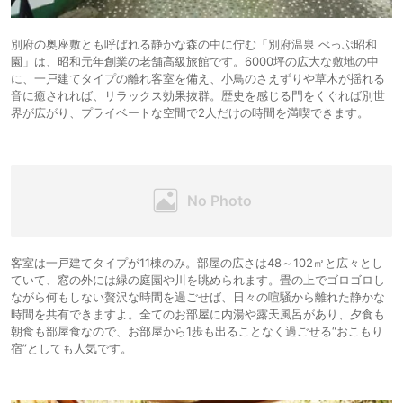
別府の奥座敷とも呼ばれる静かな森の中に佇む「別府温泉 べっぷ昭和
園」は、昭和元年創業の老舗高級旅館です。6000坪の広大な敷地の中
に、一戸建てタイプの離れ客室を備え、小鳥のさえずりや草木が揺れる
音に癒されれば、リラックス効果抜群。歴史を感じる門をくぐれば別世
界が広がり、プライベートな空間で2人だけの時間を満喫できます。
客室は一戸建てタイプが11棟のみ。部屋の広さは48～102㎡と広々とし
ていて、窓の外には緑の庭園や川を眺められます。畳の上でゴロゴロし
ながら何もしない贅沢な時間を過ごせば、日々の喧騒から離れた静かな
時間を共有できますよ。全てのお部屋に内湯や露天風呂があり、夕食も
朝食も部屋食なので、お部屋から1歩も出ることなく過ごせる“おこもり
宿”としても人気です。