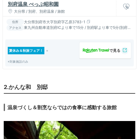
別府温泉 べっぷ昭和園
大分県 / 別府、別府温泉 / 旅館
大分県別府市大字別府字乙原3783-1
住所
東九州自動車道別府ICより車で15分 / 別府駅より車で5分(別府駅
アクセス
または北浜バス停迄送迎サービス有（要予約）)
夏休み＆秋旅フェア！
※対象施設のみ
2.かんな和 別邸
温泉づくし＆割烹ならではの食事に感動する旅館