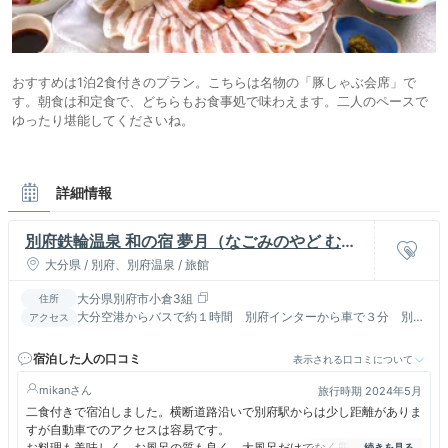
おすすめは1泊2食付きのプラン。こちらは名物の「豚しゃぶ会席」で
す。朝食は和定食で、どちらもお食事処で味わえます。二人のペースで
ゆったり堪能してくださいね。
詳細情報
別府鉄輪温泉 和の宿 夢月（なごみのやど むつ
き）
大分県 / 別府、別府温泉 / 旅館
大分県別府市小倉3組
住所
大分空港からバスで約１時間 別府インターから車で３分 別府
アクセス
駅から車で１５分
宿泊した人の口コミ
表示される口コミについて
mikan
旅行時期 2024年5月
二食付きで宿泊しました。横断道路沿いで別府駅からは少し距離がありま
すが自動車でのアクセスは容易です。
お料理も美味しく、お風呂の質も良く、大風呂だけでなく露天風呂、足湯