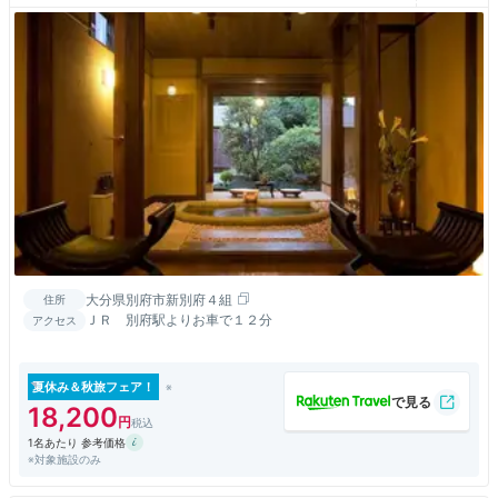
大分県別府市新別府４組
住所
ＪＲ 別府駅よりお車で１２分
アクセス
夏休み＆秋旅フェア！
18,200
1名あたり 参考価格
※対象施設のみ