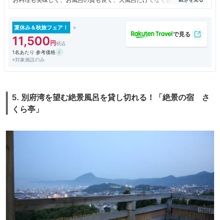
と楽しめますが、温泉に入り過ぎると疲れるので大風呂だけで充分満足さ
せていただきました。
お料理は地元の食材豊富、地獄蒸しが提供されるなど満足でした。
夏休み＆秋旅フェア！
平日だからか、意外にもビジネスマンが多く、女の人の宿泊客が少なく、
11,500
大風呂を満喫させていただきました。
1名あたり 参考価格
旅館自体、リノベーションが施された建物のようですが、清潔で居心地よ
※対象施設のみ
く過ごしました。
ただ、人が少ないようで、チェックイン時など少し待ちました。
5. 別府湾を望む絶景風呂を貸し切れる！「絶景の宿 さ
くら亭」