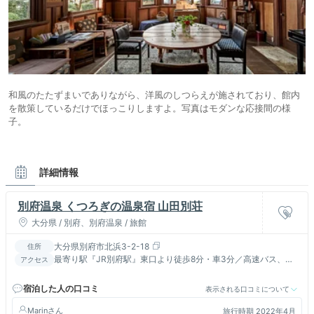
和風のたたずまいでありながら、洋風のしつらえが施されており、館内
を散策しているだけでほっこりしますよ。写真はモダンな応接間の様
子。
詳細情報
別府温泉 くつろぎの温泉宿 山田別荘
大分県 / 別府、別府温泉 / 旅館
大分県別府市北浜3-2-18
住所
最寄り駅『JR別府駅』東口より徒歩8分・車3分／高速バス、別
アクセス
府北浜停車場より徒歩5分
宿泊した人の口コミ
表示される口コミについて
Marin
旅行時期 2022年4月