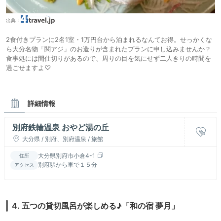
出典：
2食付きプランに2名1室・1万円台から泊まれるなんてお得。せっかくな
ら大分名物「関アジ」のお造りが含まれたプランに申し込みませんか？
食事処には間仕切りがあるので、周りの目を気にせず二人きりの時間を
過ごせますよ♡
詳細情報
別府鉄輪温泉 おやど湯の丘
大分県 / 別府、別府温泉 / 旅館
大分県別府市小倉4-1
住所
別府駅から車で１５分
アクセス
4. 五つの貸切風呂が楽しめる♪「和の宿 夢月」