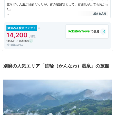
立ち寄り入浴が目的だったが、古の建築物として、雰囲気がとても良かっ
た。
浴室には、ハーブのシャンプーやトリートメントが備えられていて、ステ
ンドグラスもあった。
夏休み＆秋旅フェア！
階段を降りていくタイプの浴室。古い建築物が好きな方にはおすすめ。
14,200
1名あたり 参考価格
※対象施設のみ
別府の人気エリア「鉄輪（かんなわ）温泉」の旅館