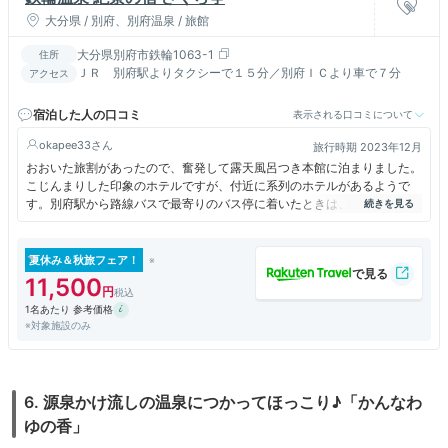
大分県 / 別府、別府温泉 / 旅館
大分県別府市鉄輪1063-1
住所
ＪＲ 別府駅よりタクシーで１５分／別府ＩＣより車で７分
アクセス
宿泊した人の口コミ
表示される口コミについて
okapee33
旅行時期 2023年12月
おおいた旅割があったので、奮発して露天風呂つき本館に泊まりました。
こじんまりした印象のホテルですが、付近に系列のホテルがあるようで
す。別府駅から路線バスで最寄りのバス停に着いたときは、かなりの雨。
宿への道は途中までは交通量が多く、しぶきを浴びないかと冷や冷やしな
がら歩きました。早めのチェックインも、若い男性スタッフは冷ややかな
対応。シングル利用でかなりの額なのに、、と憤りを感じました。雨のた
夏休み＆秋旅フェア！
め絶景は微妙でしたが、鉄輪の湯煙はしっかり眺められ、地獄蒸しも堪能
11,500
できました。バス停からの送迎がないと正直再訪は無理と感じました。
1名あたり 参考価格
※対象施設のみ
6. 源泉かけ流しの温泉につかってほっこり♪「かんなわ
ゆの香」