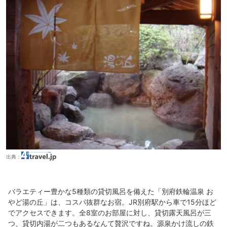
出典：
バラエティー豊かな5種類の貸切風呂を備えた「別府鉄輪温泉 お
やど湯の丘」は、コスパ抜群なお宿。JR別府駅から車で15分ほど
でアクセスできます。全8室のお部屋に対し、貸切露天風呂が三
つ、貸切内湯が二つもあるなんて贅沢ですね。源泉かけ流しの鉄