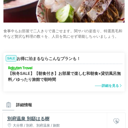
食事中もお部屋で二人きりで過ごせます。関サバの姿造り、特選黒毛和
牛など贅沢な料理の数々を、人目を気にせず堪能しちゃいましょう。
お得に泊まるならこんなプランも！
SALE
【秋冬SALE】【朝食付き】お部屋で楽しむ和朝食×貸切風呂無
料／ゆったり旅館で朝時間
詳細を見る
詳細情報
別府温泉 別邸はる樹
大分県 / 別府、別府温泉 / 旅館