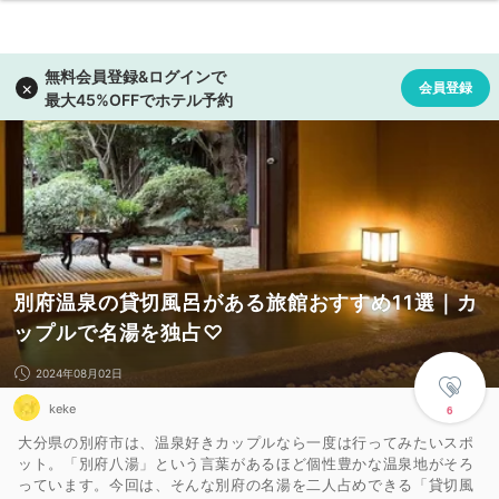
別府温泉の貸切風呂がある旅館おすすめ11選｜カ
ップルで名湯を独占♡
2024年08月02日
keke
6
大分県の別府市は、温泉好きカップルなら一度は行ってみたいスポ
ット。「別府八湯」という言葉があるほど個性豊かな温泉地がそろ
っています。今回は、そんな別府の名湯を二人占めできる「貸切風