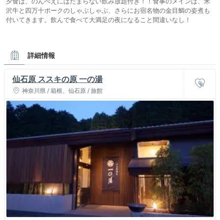
夕食は、のんべえにはたまらない飲み放題付き！！食事のメインは、米
沢牛と四万十ポークのしゃぶしゃぶ、さらにお宿名物の金目鯛の姿煮も
付いてきます。飲んで食べて大満足の夜になること間違いなし！
詳細情報
仙石原 ススキの原 一の湯
神奈川県 / 箱根、仙石原 / 旅館