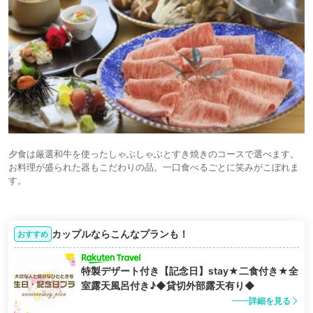
夕食は厳選和牛を使ったしゃぶしゃぶとすき焼きのコースで選べます。
お料理が盛られた器もこだわりの品。一口食べるごとに笑みがこぼれま
す。
カップルならこんなプランも！
おすすめ
特製デザート付き【記念日】stay★二食付き★全
室露天風呂付き♪◆貸切外部露天有り◆
詳細を見る