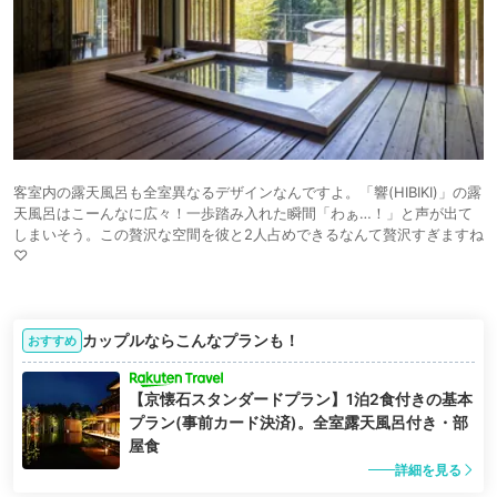
客室内の露天風呂も全室異なるデザインなんですよ。「響(HIBIKI)」の露
天風呂はこーんなに広々！一歩踏み入れた瞬間「わぁ…！」と声が出て
しまいそう。この贅沢な空間を彼と2人占めできるなんて贅沢すぎますね
♡
カップルならこんなプランも！
おすすめ
【京懐石スタンダードプラン】1泊2食付きの基本
プラン(事前カード決済)。全室露天風呂付き・部
屋食
詳細を見る