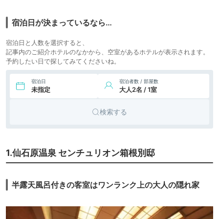
71,730円〜
61,800円〜
7.
リゾート
箱根仙石原温泉 き
icotto
楽天トラベル
たの風茶寮
ホテル
宿泊日が決まっているなら…
宿泊日と人数を選択すると、
記事内のご紹介ホテルのなかから、空室があるホテルが表示されます。
予約したい日で探してみてくださいね。
宿泊日
宿泊者数 / 部屋数
未指定
大人2名 / 1室
検索する
1.仙石原温泉 センチュリオン箱根別邸
半露天風呂付きの客室はワンランク上の大人の隠れ家