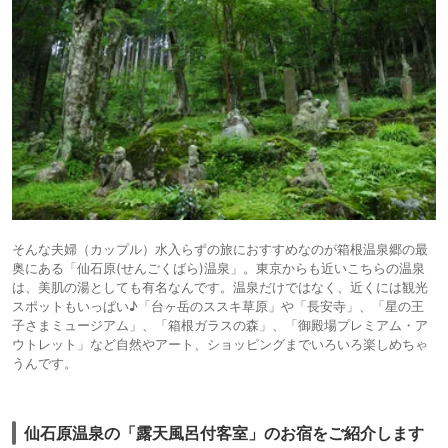
そんな夫婦（カップル）水入らずの旅におすすめなのが箱根温泉郷の最
奥にある「仙石原(せんごくばら)温泉」。東京からも近いこちらの温泉
は、美肌の湯としても有名なんです。温泉だけではなく、近くには観光
スポットもいっぱい♪「台ヶ岳のススキ草原」や「長安寺」、「星の王
子さまミュージアム」、「箱根ガラスの森」、「御殿場プレミアム・ア
ウトレット」など自然やアート、ショッピングまでいろいろ楽しめちゃ
うんです。
仙石原温泉の「露天風呂付客室」のお宿をご紹介します