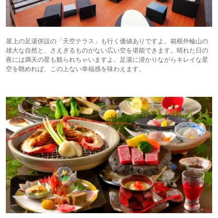
屋上の足湯併設の「天空テラス」も行く価値ありですよ。箱根外輪山の
雄大な自然と、さえぎるものがない広い空を堪能できます。晴れた日の
夜には満天の星も観られちゃいますよ。足湯に浸かりながらキレイな星
空を眺めれば、この上ない幸福感を味わえます。