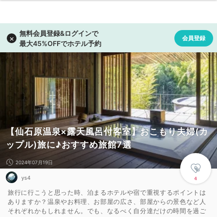
【仙石原温泉×露天風呂付客室】おこもり夫婦(カ
ップル)旅に♪おすすめ旅館7選
2024年07月19日
ys4
4
旅行に行こうと思った時、泊まるホテルや宿で重視するポイントは
ありますか？温泉やお料理、お部屋の広さ、部屋からの景色など人
それぞれかもしれません。でも、なるべく自分達だけの時間を過ご