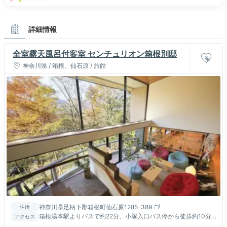
詳細情報
全室露天風呂付客室 センチュリオン箱根別邸
神奈川県 / 箱根、仙石原 / 旅館
神奈川県足柄下郡箱根町仙石原1285-389
住所
箱根湯本駅よりバスで約22分、小塚入口バス停から徒歩約10分
アクセス
／御殿場ICから車で約20分