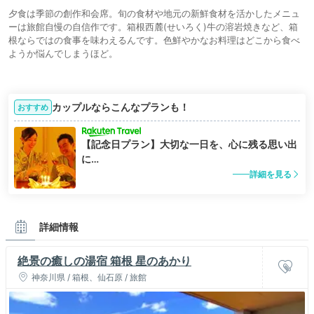
夕食は季節の創作和会席。旬の食材や地元の新鮮食材を活かしたメニュ
ーは旅館自慢の自信作です。箱根西麓(せいろく)牛の溶岩焼きなど、箱
根ならではの食事を味わえるんです。色鮮やかなお料理はどこから食べ
ようか悩んでしまうほど。
カップルならこんなプランも！
おすすめ
【記念日プラン】大切な一日を、心に残る思い出
に…
詳細を見る
詳細情報
絶景の癒しの湯宿 箱根 星のあかり
神奈川県 / 箱根、仙石原 / 旅館