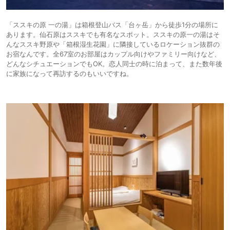
「ススキの原 一の湯」は箱根登山バス「台ヶ岳」から徒歩1分の場所に
あります。仙石原はススキでも有名なスポット。ススキの原一の湯はそ
んなススキ野原や「箱根湿生花園」に隣接しているロケーション抜群の
お宿なんです。全67室のお部屋はカップル向けやファミリー向けなど、
どんなシチュエーションでもOK。恋人同士の時に泊まって、また数年後
に家族になって再訪するのもいいですね。