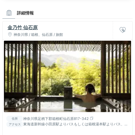
詳細情報
金乃竹 仙石原
神奈川県 / 箱根、仙石原 / 旅館
神奈川県足柄下郡箱根町仙石原817-342
住所
東海道新幹線小田原駅よりバスもしくは箱根湯本駅よりバス、バ
アクセス
ス停台ヶ岳下車徒歩3分