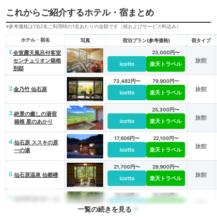
これからご紹介するホテル・宿まとめ
※参考価格は1泊2名ご利用時の1名あたりの金額です（税およびサービス料込み）
ホテル・宿名
写真
宿泊プラン(参考価格)
宿タイプ
1.
全室露天風呂付客室
23,000円〜
旅館
センチュリオン箱根
icotto
楽天トラベル
別邸
73,483円〜
79,900円〜
2.
旅館
金乃竹 仙石原
icotto
楽天トラベル
25,300円〜
3.
絶景の癒しの湯宿
旅館
icotto
楽天トラベル
箱根 星のあかり
17,606円〜
22,100円〜
4.
仙石原 ススキの原
旅館
icotto
楽天トラベル
一の湯
21,700円〜
29,900円〜
5.
旅館
仙石原温泉 仙郷楼
icotto
楽天トラベル
18,139円〜
16,300円〜
6.
仙石原 品の木 一の
旅館
icotto
楽天トラベル
湯
一覧の続きを見る