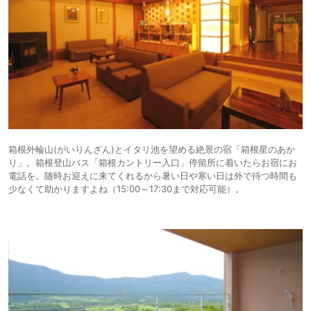
箱根外輪山(がいりんざん)とイタリ池を望める絶景の宿「箱根星のあか
り」。箱根登山バス「箱根カントリー入口」停留所に着いたらお宿にお
電話を。随時お迎えに来てくれるから暑い日や寒い日は外で待つ時間も
少なくて助かりますよね（15:00～17:30まで対応可能）。