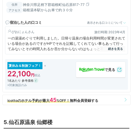
神奈川県足柄下郡箱根町仙石原817-77
住所
箱根湯本駅からお車で約３０分
アクセス
宿泊した人の口コミ
表示される口コミについて
ぴおにょん
旅行時期 2023年4月
一の湯湯めぐりで利用しました。日帰り温泉の場合利用時間が変更されて
いる場合があるのですがHPでそれを記載してくれてない事もあって行っ
てみないとその時間入れるか否か分からないのはちょっと不便かなと思っ
た。
夏休み＆秋旅フェア！
22,100
1名あたり 参考価格
※対象施設のみ
5.仙石原温泉 仙郷楼