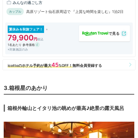
みんなの過ごし方
高原リゾート仙石原周辺で 『上質な時間を楽しむ』1泊2日
カップル
夏休み＆秋旅フェア！
79,900
1名あたり 参考価格
※対象施設のみ
3.箱根星のあかり
箱根外輪山とイタリ池の眺めが最高♪絶景の露天風呂