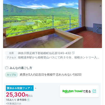
神奈川県足柄下郡箱根町仙石原1245-432
住所
箱根湯本駅から箱根登山バスにて約３０分、箱根カントリー入口
アクセス
下車（バス停からは送迎有り・要予約）
みんなの過ごし方
絶景が2人の記念日を祝福♡ 忘れられない1泊2日
カップル
夏休み＆秋旅フェア！
25,300
1名あたり 参考価格
※対象施設のみ