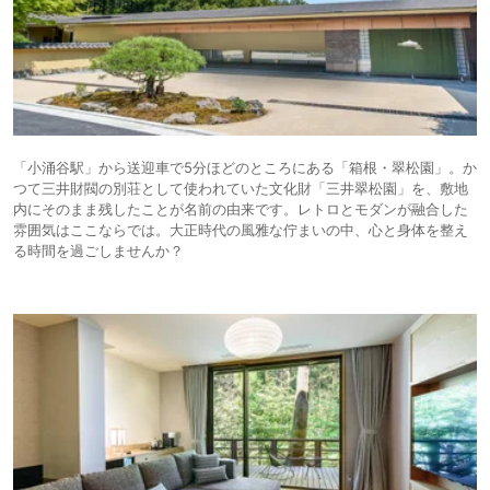
「小涌谷駅」から送迎車で5分ほどのところにある「箱根・翠松園」。か
つて三井財閥の別荘として使われていた文化財「三井翠松園」を、敷地
内にそのまま残したことが名前の由来です。レトロとモダンが融合した
雰囲気はここならでは。大正時代の風雅な佇まいの中、心と身体を整え
る時間を過ごしませんか？