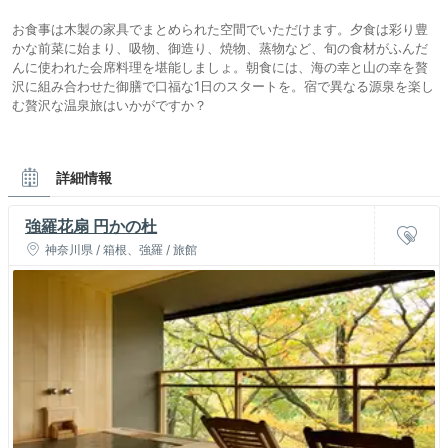
お食事は木製の家具でまとめられた空間でいただけます。夕食は彩り豊
かな前菜に始まり、吸物、御造り、焼物、蒸物など、旬の食材がふんだ
んに使われた会席料理を堪能しましょ。朝食には、海の幸と山の幸を贅
沢に組み合わせた御膳で口福な1日のスタートを。宿で異なる源泉を楽し
む贅沢な温泉旅はいかがですか？
詳細情報
強羅花扇 円かの杜
神奈川県 / 箱根、強羅 / 旅館