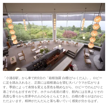
「小涌谷駅」から車で約5分の「箱根強羅 白檀(びゃくだん)」。ロビー
に足を踏み入れると、正面には箱根連山を望む大パノラマが広がりま
す。季節によって表情を変える景色を眺めながら、ロビーでのんびりと
過ごすのもおすすめです。ホテルの名前の通り、館内には古来よりその
高貴な香りから世界中の人の心をとらえてきた、白檀の香りがほのかに
ただよいます。精神がだんだんと落ち着いていく感覚が分かるはず。