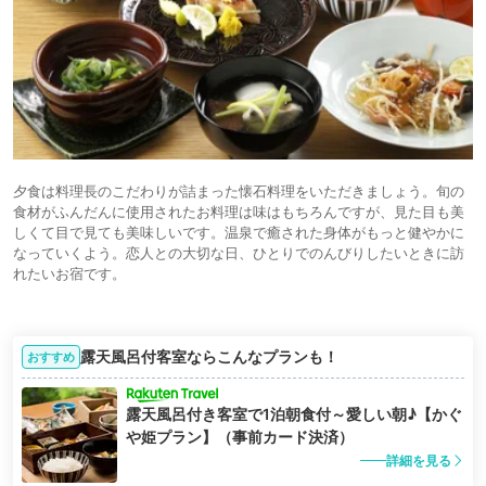
夕食は料理長のこだわりが詰まった懐石料理をいただきましょう。旬の
食材がふんだんに使用されたお料理は味はもちろんですが、見た目も美
しくて目で見ても美味しいです。温泉で癒された身体がもっと健やかに
なっていくよう。恋人との大切な日、ひとりでのんびりしたいときに訪
れたいお宿です。
露天風呂付客室ならこんなプランも！
おすすめ
露天風呂付き客室で1泊朝食付～愛しい朝♪【かぐ
や姫プラン】（事前カード決済）
詳細を見る