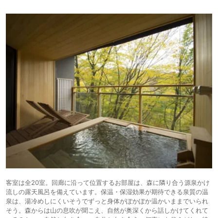
客室は全20室。回廊に沿って位置するお部屋は、森に隣り合う源泉かけ
流しの露天風呂を備えています。保温・保湿効果が期待できる泉質の温
泉は、湯冷めしにくいそうでずっと身体がぽかぽか温かいままでいられ
そう。森からは山の息吹が聞こえ、自然が奥深くから話しかけてくれて