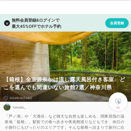
【箱根】全室源泉かけ流し露天風呂付き客室♩ど
こを選んでも間違いない旅館7選／神奈川県
2024年06月24日
tomato_
11
「芦ノ湖」や「大涌谷」など雄大な自然も楽しめる、関東屈指の温
泉地「箱根」。駅前での食べ歩きや美術館巡りなどもでき、休日の
小旅行にもぴったりのエリアです。そんな箱根へ泊まりで旅行に出