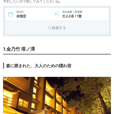
予約したい日で探してみてくださいね。
宿泊日
宿泊者数 / 部屋数
未指定
大人2名 / 1室
検索する
1.金乃竹 塔ノ澤
森に囲まれた、大人のための隠れ宿