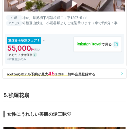
神奈川県足柄下郡箱根町二ノ平1297-5
住所
箱根登山鉄道 小涌谷駅よりご送迎承ります（車で約5分：事前
アクセス
にご連絡ください） 箱根バス「緑の村入り口」下車 徒歩2分
夏休み＆秋旅フェア！
55,000
1名あたり 参考価格
※対象施設のみ
5.強羅花扇
女性にうれしい美肌の湯三昧♡