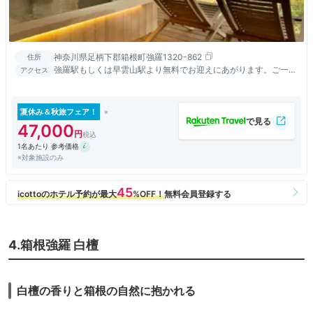
神奈川県足柄下郡箱根町強羅1320-862
住所
強羅駅もしくは早雲山駅より無料でお迎えにあがります。ご一報
アクセス
くださいませ。
夏休み＆秋旅フェア！
47,000
1名あたり 参考価格
※対象施設のみ
4.箱根強羅 白檀
白檀の香りと箱根の自然に抱かれる