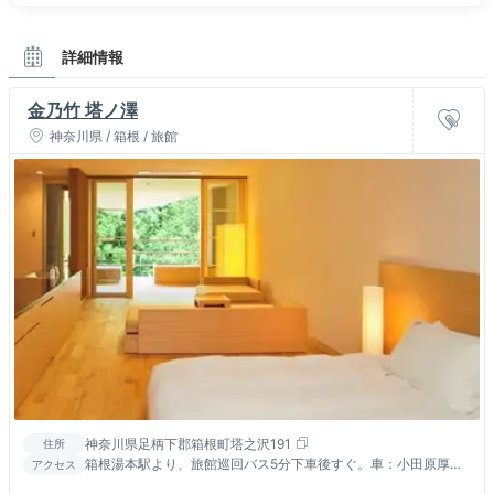
詳細情報
金乃竹 塔ノ澤
神奈川県 / 箱根 / 旅館
神奈川県足柄下郡箱根町塔之沢191
住所
箱根湯本駅より、旅館巡回バス5分下車後すぐ。車：小田原厚木
アクセス
道路箱根ICより宮ノ下方面10分