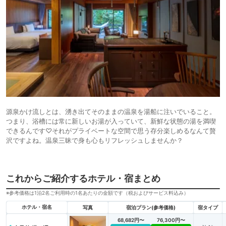
源泉かけ流しとは、湧き出てそのままの温泉を湯船に注いでいること。
つまり、浴槽には常に新しいお湯が入っていて、新鮮な状態の湯を満喫
できるんです♡それがプライベートな空間で思う存分楽しめるなんて贅
沢ですよね。温泉三昧で身も心もリフレッシュしませんか？
これからご紹介するホテル・宿まとめ
※参考価格は1泊2名ご利用時の1名あたりの金額です（税およびサービス料込み）
ホテル・宿名
写真
宿泊プラン(参考価格)
宿タイプ
68,682円〜
76,300円〜