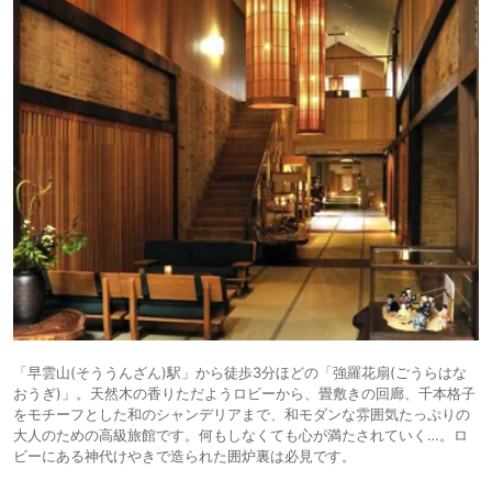
「早雲山(そううんざん)駅」から徒歩3分ほどの「強羅花扇(ごうらはな
おうぎ)」。天然木の香りただようロビーから、畳敷きの回廊、千本格子
をモチーフとした和のシャンデリアまで、和モダンな雰囲気たっぷりの
大人のための高級旅館です。何もしなくても心が満たされていく…。ロ
ビーにある神代けやきで造られた囲炉裏は必見です。