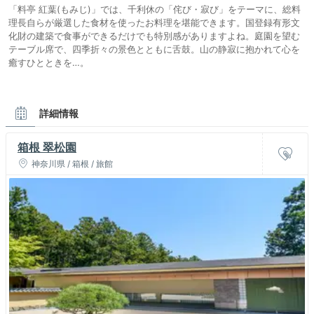
「料亭 紅葉(もみじ)」では、千利休の「侘び・寂び」をテーマに、総料
理長自らが厳選した食材を使ったお料理を堪能できます。国登録有形文
化財の建築で食事ができるだけでも特別感がありますよね。庭園を望む
テーブル席で、四季折々の景色とともに舌鼓。山の静寂に抱かれて心を
癒すひとときを…。
詳細情報
箱根 翠松園
神奈川県 / 箱根 / 旅館