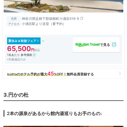
神奈川県足柄下郡箱根町小涌谷519-9
住所
小涌谷駅より送迎（要予約）
アクセス
夏休み＆秋旅フェア！
65,500
1名あたり 参考価格
※対象施設のみ
3.円かの杜
2本の源泉があるから館内湯巡りもお手のもの♩