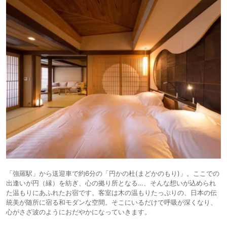
「強羅駅」から送迎車で約6分の「円かの杜(まどかのもり)」。ここでの
出逢いが円（縁）を紡ぎ、心の拠り所となる…、そんな想いが込められ
た温もりにあふれたお宿です。客室は木の温もりたっぷりの、日本の伝
統美が随所に宿る和モダンな空間。そこにいるだけで呼吸が深くなり、
心がさざ波のようにおだやかになっていきます。