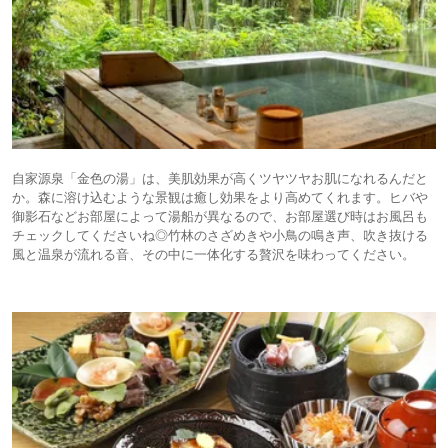
自家源泉「金色の湯」は、美肌効果が高くツヤツヤお肌になれるんだと
か。森に溶け込むような景観は癒し効果をより高めてくれます。ヒバや
御影石などお部屋によって湯船が異なるので、お部屋選び時はお風呂も
チェックしてくださいね◎竹林のさざめきや小鳥の鳴き声、吹き抜ける
風と温泉が流れる音、その中に一体化する贅沢を味わってください。