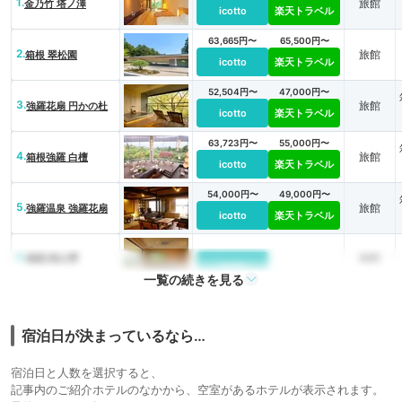
1.
旅館
金乃竹 塔ノ澤
icotto
楽天トラベル
63,665円〜
65,500円〜
2.
旅館
箱根 翠松園
icotto
楽天トラベル
52,504円〜
47,000円〜
3.
旅館
強羅花扇 円かの杜
icotto
楽天トラベル
63,723円〜
55,000円〜
4.
旅館
箱根強羅 白檀
icotto
楽天トラベル
54,000円〜
49,000円〜
5.
旅館
強羅温泉 強羅花扇
icotto
楽天トラベル
6.
旅館
箱根 時の雫
icotto
一覧の続きを見る
24,400円〜
7.
箱根湯本温泉 静観
旅館
荘
icotto
楽天トラベル
宿泊日が決まっているなら…
宿泊日と人数を選択すると、
記事内のご紹介ホテルのなかから、空室があるホテルが表示されます。