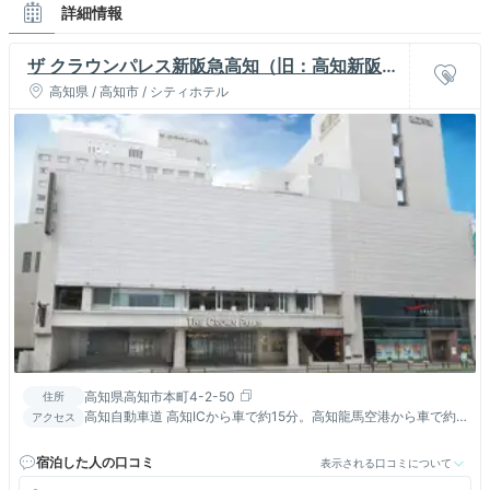
詳細情報
ザ クラウンパレス新阪急高知（旧：高知新阪急
ホテル）
高知県 / 高知市 / シティホテル
高知県高知市本町4-2-50
住所
高知自動車道 高知ICから車で約15分。高知龍馬空港から車で約
アクセス
30分。JR高知駅から車で約5分。国道32号線沿い。
宿泊した人の口コミ
表示される口コミについて