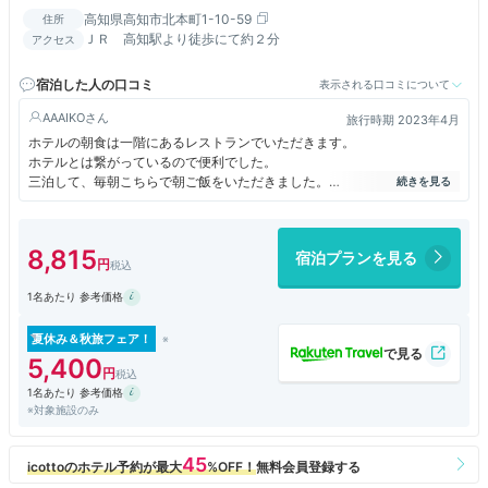
高知県高知市北本町1-10-59
住所
ＪＲ 高知駅より徒歩にて約２分
アクセス
宿泊した人の口コミ
表示される口コミについて
AAAIKO
旅行時期 2023年4月
ホテルの朝食は一階にあるレストランでいただきます。
ホテルとは繋がっているので便利でした。
三泊して、毎朝こちらで朝ご飯をいただきました。
ごはんはとっても美味しかったのですが、お味噌汁は、私の好みではあり
ませんでした。
カツオのたたきやお刺身はどれも美味しかったです。
8,815
宿泊プランを見る
1名あたり 参考価格
夏休み＆秋旅フェア！
5,400
1名あたり 参考価格
※対象施設のみ