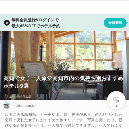
高知で女子一人旅♡高知市内の気持ち別おすすめ
ホテル9選 ​
2024年07月22日
makiko_panda
4
四国にある高知県。ビーチや山、川、史跡があり、のんびりとした
空気で疲れた女子におすすめの旅エリアです。写真を撮ったり、新
鮮な魚介類を食べたり、一人旅でも満足できますよ。一人で行くな