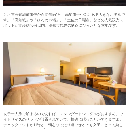
とさ電高知城前電停から徒歩約1分、高知市中心部にある大きなホテルで
す。「高知城」や「ひろめ市場」、「土佐の日曜市」などの人気観光ス
ポットが徒歩約10分以内。高知市観光の拠点にぴったりな立地です。
女子一人旅で泊まるのであれば、スタンダードシングルがおすすめ。ワ
イドサイズのベッドが設置されていて、快適に眠ることができますよ。
チェックアウトが11時と、朝をゆったり過ごせるのも女子にとって嬉し