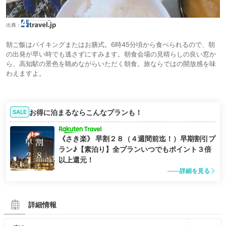
出典：
朝ご飯はバイキングまたはお膳式。6時45分頃から食べられるので、朝
の出発が早い時でも逃さずにすみます。朝食会場の見晴らしの良い窓か
ら、高知駅の景色を眺めながらいただく朝食。旅ならではの開放感を味
わえますよ。
お得に泊まるならこんなプランも！
SALE
《さき楽》 早割２８（４週間前迄！）早期割引プ
ラン♪【素泊り】全プランいつでもポイント３倍
以上還元！
詳細を見る
詳細情報