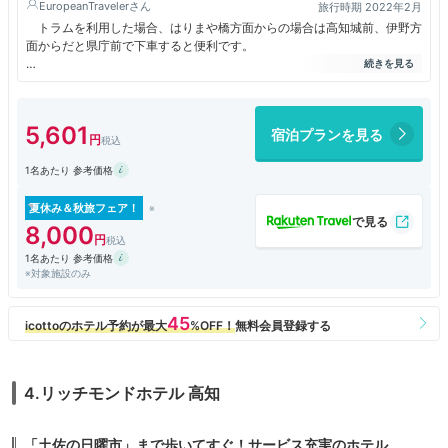
EuropeanTraveler
旅行時期 2022年2月
トラムを利用した場合、はりまや橋方面からの場合は高知城前、伊野方
面からだと県庁前で下車すると便利です。
部屋は狭く歩くスペースを維持して使うにはキャリーケースはギリギリ
広げられますがスーツケースだと壁に立てかける必要あり。
ＷｉＦｉはニュース、YouTubeともに問題なく視聴できました。
5,601
宿泊プランを見る
バスルームのバスタブは広いですが洗面周辺は歯ブラシを置くスペース
など狭すぎる。
1名あたり 参考価格
朝食会場は宴会場を利用しているため広い。料理はそれなりに揃ってい
ますが市内を代表するホテルとしては不十分。朝食が売りのビジホと同程
夏休み＆秋旅フェア！
度か若干少ない。(和食視点)
8,000
洋食派だと満足できるかもしれません。
1名あたり 参考価格
※対象施設のみ
リッチモンドホテル高知と泊り比べしましたが部屋と朝食はリッチモン
ド。ロビーの豪華さとバスタブの広さは新阪急高知に軍配が上がります。
4.リッチモンドホテル 高知
「土佐の日曜市」まで歩いてすぐ！サービス充実のホテル