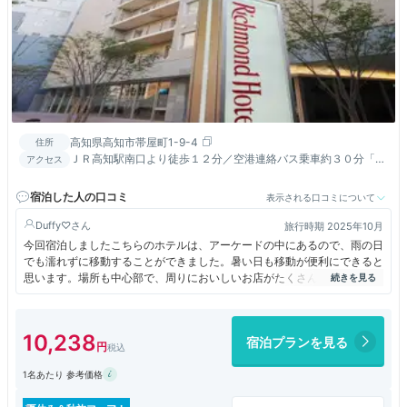
高知県高知市帯屋町1-9-4
住所
ＪＲ高知駅南口より徒歩１２分／空港連絡バス乗車約３０分「北
アクセス
はりまや橋」下車徒歩３分
宿泊した人の口コミ
表示される口コミについて
Duffy♡
旅行時期 2025年10月
今回宿泊しましたこちらのホテルは、アーケードの中にあるので、雨の日
でも濡れずに移動することができました。暑い日も移動が便利にできると
思います。場所も中心部で、周りにおいしいお店がたくさんあるので、便
利なホテルでした。ひろめ市場も、徒歩圏内でした。お部屋の中も綺麗で
快適でした。リファのドライヤーやシャワーなどが設置されていて、新商
品を楽しむことができました。
10,238
宿泊プランを見る
1名あたり 参考価格