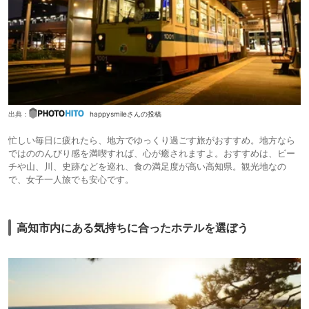
出典：
happysmileさんの投稿
忙しい毎日に疲れたら、地方でゆっくり過ごす旅がおすすめ。地方なら
ではののんびり感を満喫すれば、心が癒されますよ。おすすめは、ビー
チや山、川、史跡などを巡れ、食の満足度が高い高知県。観光地なの
で、女子一人旅でも安心です。
高知市内にある気持ちに合ったホテルを選ぼう