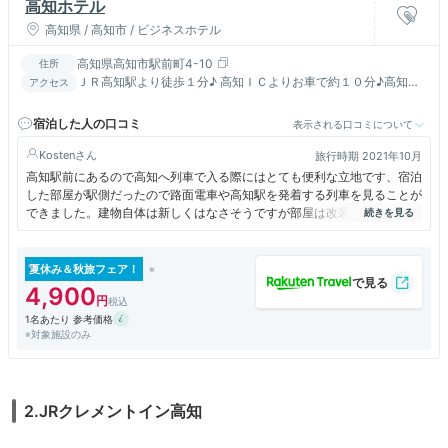
高知ホテル
高知県 / 高知市 / ビジネスホテル
高知県高知市駅前町4-10
住所
ＪＲ高知駅より徒歩１分♪ 高知ＩＣよりお車で約１０分♪高知龍
アクセス
馬空港より連絡バスで約３０分♪「高知橋」下車徒歩２分
宿泊した人の口コミ
表示される口コミについて
Kosten
旅行時期 2021年10月
高知駅前にあるので高知へ列車で入る際にはとても便利な立地です、宿泊
した部屋が駅側だったので路面電車や高知駅を発着する列車を見ることが
できました。建物自体は新しくはなさそうですが部屋は改装されたばかり
なのか新しく清潔感がありベッドも大きくて良かったです。駅から繁華街
までは徒歩で10～15分程離れているので夜遊び向きではなさそうです(笑)
夏休み＆秋旅フェア！
4,900
1名あたり 参考価格
※対象施設のみ
2.JRクレメントイン高知