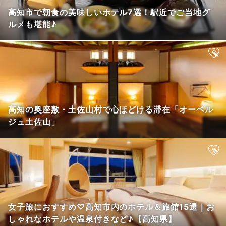
高知市で朝食の美味しいホテル7選！駅近でご当地グ
ルメも堪能♪
高知の奥座敷・土佐山村で心ほどける滞在「オーベル
ジュ土佐山」
女子旅におすすめ♡高知市内のホテル＆旅館15選｜お
しゃれなホテルや温泉付きなど♪【高知県】