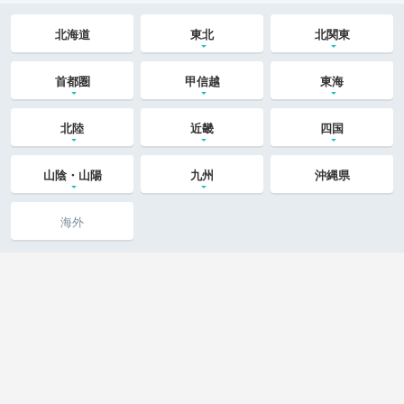
北海道
東北
北関東
首都圏
甲信越
東海
北陸
近畿
四国
山陰・山陽
九州
沖縄県
海外