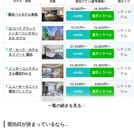
ホテル・宿名
写真
宿泊プラン(参考価格)
宿タイプ
16,062円〜
14,500円〜
シティホ
1.
横浜ベイホテル東急
icotto
楽天トラベル
テル
2.
15,141円〜
15,400円〜
ヨコハマ グランド
シティホ
インターコンチネン
icotto
楽天トラベル
テル
タル ホテル
21,236円〜
22,800円〜
3.
シティホ
ザ・カハラ・ホテル
icotto
楽天トラベル
＆リゾート 横浜
テル
23,800円〜
23,900円〜
4.
シティホ
インターコンチネン
icotto
楽天トラベル
タル横浜Pier 8
テル
10,336円〜
9,800円〜
5.
シティホ
ニューオータニイン
横浜プレミアム
icotto
楽天トラベル
テル
6.
シティホ
ホテルアソシア新横
一覧の続きを見る
浜
icotto
テル
宿泊日が決まっているなら…