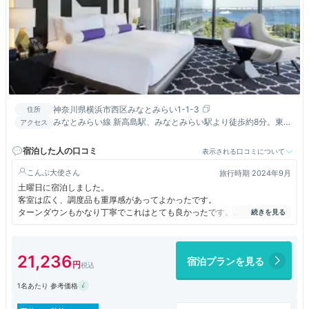
神奈川県横浜市西区みなとみらい1-1-3
住所
みなとみらい線 新高島駅、みなとみらい駅より徒歩約8分。東海
アクセス
道本線 横浜駅よりタクシーで約6分。東海道新幹線 新横浜駅より
タクシーで約20分。
宿泊した人の口コミ
表示される口コミについて
こんぶ大使
旅行時期 2024年9月
土曜日に宿泊しました。
客室は広く、調度品も重厚感があってよかったです。
ターンダウンもかなり丁寧でこれはとても良かったです。
ただ、ほかは気になったっ点も多くあります。
まず、ウェルカムドリンクが微妙。ロビーフロアに設置されているのに、
案内なし。
21,236
宿泊プランを見る
勝手に取りに行っている人もいましたが、チェックインを待たせている間
やチェックイン時に出すと良いのではと思います。ロビーフロアにはスタ
1名あたり 参考価格
ッフも多いのですが、立っているだけでの人が多いのはかなり残念。ウェ
ルカムドリンク出す気がないなら設置しなくても良いのではと思います。