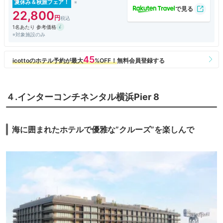
フラダンスショーの案内もなかったです。プールが別料金なので、このフ
夏休み＆秋旅フェア！
ランダンスショーくらいしかハワイらしさはないのに？？？
22,800
プール別料金なのは、かなりおどろき。滞在中は何度も使えますって強調
1名あたり 参考価格
して説明してましたが、重要なのそこじゃないから。ハワイらしさだせる
※対象施設のみ
のって、むしろプールくらいしかないんじゃないかと思いましたが、ここ
にハードルとは。宿泊料金あげていいので、プールくらい自由に使わせて
ほしいです。
チェックイン時に翌朝の朝刊を聞かれましたが、新聞は届きませんでし
た。隣の部屋には新聞が届いていたので、完全にミスでしょう。個人的に
は紙の新聞は読まないので、いらないですけど、聞かれて答えて、それで
届かないって、、、オペレーションできないなら、こんなサービスいらな
４.インターコンチネンタル横浜Pier 8
いと思います。
朝食会場は、窓なしの空間で非常に閉塞感があります。料理の品数もやや
少な目です。味は悪くないですが、まぁ普通っていう領域を超えてこな
い。アサイーボウルは思ったより小さいのも残念な感じ。個人的には、和
海に囲まれたホテルで優雅な”クルーズ”を楽しんで
風の焼き魚や中華街つながり？のシューマイとかはいらないのでは。品数
少ないなら、ハワイっぽさをもっと出しても良いのではと思います。ライ
ブキッチンでロコモコ丼とか。それからシンパンケーキは、デザートでは
なく、むしろ主食なのでは。これで１人５０００円はちょっとないかな
と。
全体的なコスパは良好なものの、残念なところも目立つ感じかなと思いま
した。