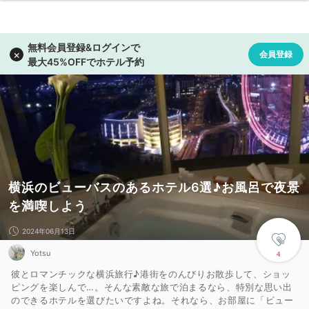
横浜のビューバスのあるホテル6選♪お風呂で夜景
を満喫しよう
2024年06月13日
Yotsu
4
彼とロマンチックな横浜旅行♪港街をのんびりお散歩して、ショッ
ピングを楽しんで…。そんな素敵な旅で泊まるなら、特別な思い出
のできるホテルを選びたいですよね。それなら、お部屋に「ビュー