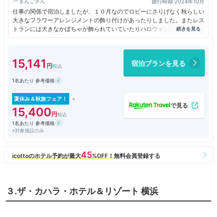
まんご
旅行時期 2024年10月
仕事の関係で宿泊しましたが、１０月なのでロビーにさりげなく秋らしい
大きなフラワーアレンジメントの飾り付けがあったりしました。またレス
トランには大きなかぼちゃが飾られていていたりハロウィンらしさがあり
ました。ビジネスの関係で、インターコンチネンタル ボールルームで食
事をしましたが、サービスのクオリティーがひくかった。大人数の場合、
多少しょうがないとしてもお皿が冷たいのか、肉や魚料理がさめていたの
15,141
宿泊プランを見る
が残念だった。フロントなどの対応は丁寧で別途メールで問い合わせした
ときもとても対応が丁寧だった。
1名あたり 参考価格
夏休み＆秋旅フェア！
15,400
1名あたり 参考価格
※対象施設のみ
３.ザ・カハラ・ホテル＆リゾート 横浜