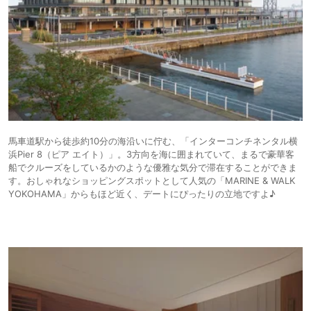
馬車道駅から徒歩約10分の海沿いに佇む、「インターコンチネンタル横
浜Pier 8（ピア エイト）」。3方向を海に囲まれていて、まるで豪華客
船でクルーズをしているかのような優雅な気分で滞在することができま
す。おしゃれなショッピングスポットとして人気の「MARINE & WALK
YOKOHAMA」からもほど近く、デートにぴったりの立地ですよ♪