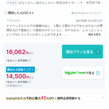
みなとみらい線みなとみらい駅徒歩約１分／ＪＲ・市営地下鉄線
アクセス
桜木町駅徒歩１０分
宿泊した人の口コミ
表示される口コミについて
すけ
旅行時期 2024年12月
クイーンズスクエアの海側のはじ、１階と２階のフロアからホテルへの専
用出入口で直結という絶好のロケーション。ホテルから、ふらっとショッ
ピングやレストランに行くことができます。
ホテル周辺には、クイーンズスクエアの他にも、ランドマークプラザ、マ
ークイズ、ワールドポーターズなどがあり、みなとみらいエリアでのショ
ッピングの拠点として、とても便利です。
16,062
宿泊プランを見る
1名あたり 参考価格
夏休み＆秋旅フェア！
14,500
1名あたり 参考価格
※対象施設のみ