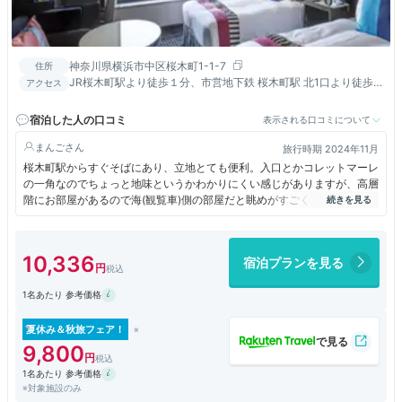
神奈川県横浜市中区桜木町1-1-7
住所
JR桜木町駅より徒歩１分、市営地下鉄 桜木町駅 北1口より徒歩
アクセス
３分
宿泊した人の口コミ
表示される口コミについて
まんご
旅行時期 2024年11月
桜木町駅からすぐそばにあり、立地とても便利。入口とかコレットマーレ
の一角なのでちょっと地味というかわかりにくい感じがありますが、高層
階にお部屋があるので海(観覧車)側の部屋だと眺めがすごくよいです。富
士山側の部屋のほうがリーズナブルな価格でとまれるので、夜景のこだわ
らず値段と立地できめるときはこちらの側の部屋でもです。エレベーター
のそばに大き目の窓があるので夜景はそこからでも楽しめます。コレット
10,336
宿泊プランを見る
マーレ併設なのですごく便利でおすすめ。
1名あたり 参考価格
夏休み＆秋旅フェア！
9,800
1名あたり 参考価格
※対象施設のみ