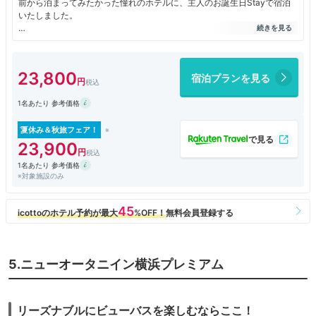
前から泊まってみたかった憧れのホテルに、主人のお誕生日Stayで宿泊
いたしました。
お迎えからお見送りまで、何の文句もつけようがないくらい、心地よい滞
在でした。
23,800
宿泊プランを見る
アフタヌーンティー、カクテルタイム、朝食…と、ひとつひとつのお料理
がとても美味しかったです。
1名あたり 参考価格
とくに、朝からボリュームのあるフィレステーキを食べられて、心も胃袋
も幸せ～♡の一言に尽きる(*´ω`*)
夏休み＆秋旅フェア！
部屋からは、前日泊まったインターコンチネンタル横浜グランドと共に、
23,900
大観覧車や海、みなとみらいのキラキラした夜景が丸見えで、いつまでも
1名あたり 参考価格
見飽きずに眺めていました。
※対象施設のみ
また、グランブルーとゆうホテル専用クルーザーで、海からみなとみらい
をひと回りする無料のアトラクションも楽しめますよ～
大好きなホテルのひとつになりました。
また泊まりに行くぞ～♡(*´艸｀*)
5.ニューオータニイン横浜プレミアム
リーズナブルにビューバスを楽しむならここ！