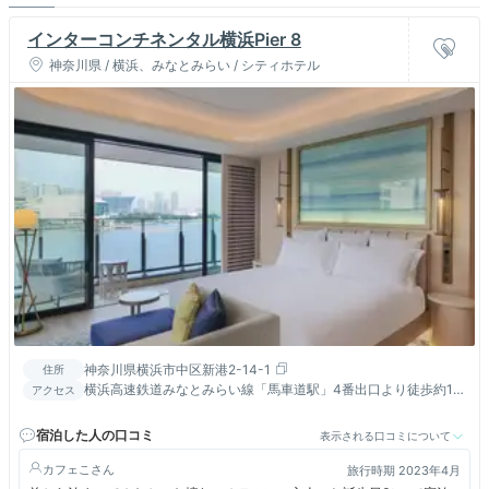
インターコンチネンタル横浜Pier 8
神奈川県 / 横浜、みなとみらい / シティホテル
神奈川県横浜市中区新港2-14-1
住所
横浜高速鉄道みなとみらい線「馬車道駅」4番出口より徒歩約10
アクセス
分／「みなとみらい駅」より徒歩約12分／JR京浜東北線・根岸
線「桜木町駅」より徒歩約15分、タクシーで約7分
宿泊した人の口コミ
表示される口コミについて
カフェこ
旅行時期 2023年4月