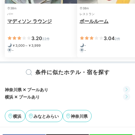
ゆったり嬉しい
38m
38m
レイトチェックアウト
バー
レストラン
マディソン ラウンジ
ボールルーム
3.20
3.04
22件
2件
￥3,000～￥3,999
-
-
-
条件に似たホテル・宿を探す
神奈川県 ✕ プールあり
12時のチェックアウトまでお部屋で寛いだり、ホテル1
横浜 ✕ プールあり
階のブティックでお買い物したり。ゆっくりたっぷりホ
テルステイを満喫できます。
横浜
みなとみらい
神奈川県