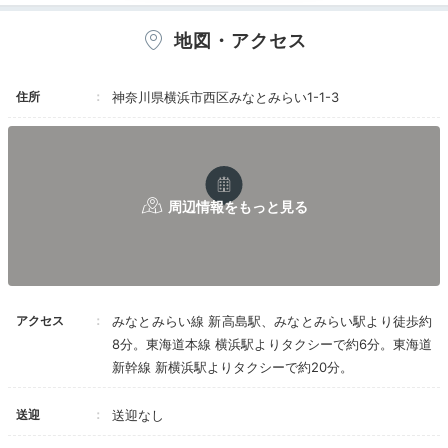
てきましたが、“プールやスパは別料金になりま
ロビーと同じ階にあるラウンジで心落ち着かせましょ
す”と最初に断りを入れてから説明するとよいで
部屋は低層階ではあったけどアメニティやタオ
う。ガールズトークに花が咲く、クラシックモダンな空
地図・アクセス
す。
ル、どれもとても良いものでした。バスオイルが
間が広がります。
・水着になってプール入ることでハワイ感を出す
とても良い香りでした。ウエルカムスイーツのカ
ことは可能かと思いますが、リゾート感の薄いデ
ハラオリジナルマカダミアナッツチョコレートも
住所
ザインのプールにしているのは理解に苦しみま
神奈川県横浜市西区みなとみらい1-1-3
とてもおいしかったです。
す。
お部屋のミニバーはビール・ソフトドリンクが
・そもそも論として、プール別料金は大いに気に
3,800円で飲み放題でお得ですね。（ワイン・ウ
jrip_1991
なりました。パークハイアットのように大浴場付
イスキー等は除外）
きだからとは思いますが、外資ブランドでプール
別料金なら、旅行会社の料金プランのところに大
ラウンジは予約なしでも入れるとの事だったので、ティータイムし
朝食はビュッヘスタイルでマラサダやシンパンケ
きく書いておくレベルと思います。私は、別料金
ーキ、自分で作るタイプのポキ丼などハワイらし
ました。ケーキもおいしく、ラグジュアリーすぎてテンションあが
であることを予習済みだったので、当日のがっか
いいものがたくさんでおいしくいただけます。
りました♡
り度は低かったですが、宿泊料金込みと思ってい
る人が別料金で、まぁまぁなお値段を聞いたら、
スタッフのかたも皆さんとても親切でまたお邪魔
最大のがっかりになるでしょう。せめて宿泊者は
したいお宿でした。
1回1時間まで無料（大浴場利用不可）にすればよ
アクセス
みなとみらい線 新高島駅、みなとみらい駅より徒歩約
いのにと思います。
Dinner
・客室からの眺望は残念。パシフィコの屋根を見
8分。東海道本線 横浜駅よりタクシーで約6分。東海道
ることができました。
18:00
新幹線 新横浜駅よりタクシーで約20分。
・慣れの問題かもしれませんが、アンドロイド
TVは操作が重く使いにくい。
ディナーは
送迎
送迎なし
・チェックインの際に翌朝の朝刊を聞かれたの
お好みのレストランで
で、日経新聞と伝えましたが、新聞は届かなかっ