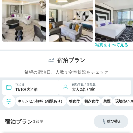
多いのですが、立っているだけでの人が多いのはか
なり残念。ウェルカムドリンク出す気がないなら設
置しなくても良いのではと思います。
フラダンスショーの案内もなかったです。プールが
別料金なので、このフランダンスショーくらいしか
ハワイらしさはないのに？？？
プール別料金なのは、かなりおどろき。滞在中は何
度も使えますって強調して説明してましたが、重要
写真をすべて見る
なのそこじゃないから。ハワイらしさだせるのっ
て、むしろプールくらいしかないんじゃないかと思
いましたが、ここにハードルとは。宿泊料金あげて
宿泊プラン
いいので、プールくらい自由に使わせてほしいで
す。
希望の宿泊日、人数で空室状況をチェック
チェックイン時に翌朝の朝刊を聞かれましたが、新
聞は届きませんでした。隣の部屋には新聞が届いて
宿泊日
宿泊者数 / 部屋数
いたので、完全にミスでしょう。個人的には紙の新
11/10(火)1泊
大人2名 / 1室
聞は読まないので、いらないですけど、聞かれて答
えて、それで届かないって、、、オペレーションで
キャンセル無料（期限あり）
朝食付
朝夕食付
禁煙
現地払いO
きないなら、こんなサービスいらないと思います。
朝食会場は、窓なしの空間で非常に閉塞感がありま
す。料理の品数もやや少な目です。味は悪くないで
宿泊プラン
すが、まぁ普通っていう領域を超えてこない。アサ
3
並び替え
イーボウルは思ったより小さいのも残念な感じ。個
人的には、和風の焼き魚や中華街つながり？のシュ