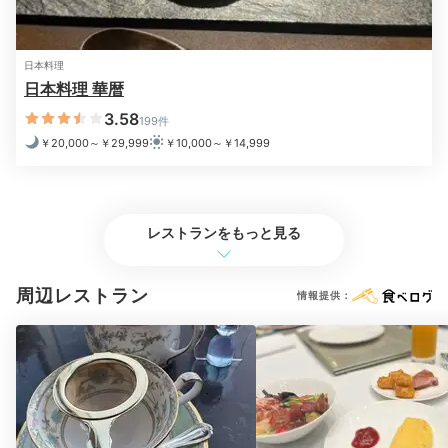
日本料理
朝起きたら、客室のお風呂にお湯をためてゆっくり半身
日本料理 華暦
浴。お部屋によっては絶景を一望できたりテレビが付い
3.58
ているので、極上のバスタイムを楽しんで。
199件
￥20,000～￥29,999
￥10,000～￥14,999
jrip_1991
レストランをもっと見る
朝起きて、お部屋の湯船につかりアメニティの入浴剤を入れ、テレ
ビを見ながら半身浴♪その後は朝食を食べに外に出ました。
周辺レストラン
情報提供：
Check-out
12:00
宿を出発