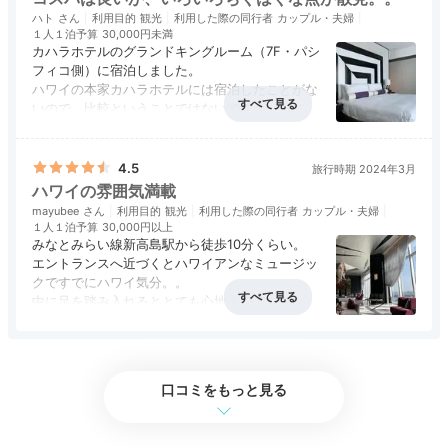
ハト
利用目的
観光
利用した際の同行者
カップル・夫婦
１人１泊予算
30,000円未満
カハラホテルのグランドキングルーム（7F・パシ
フィコ側）に宿泊しました。
Lounge
ハワイの本家カハラホテルには宿泊したことがな
16:00
いので、比較ということではないですが、気にな
ったこと、良かったこと、その他羅列してみま
ラウンジで
アクセス
2.0
コスパ
4.0
客室
5.0
接客対応
4.0
風呂
4.5
す。
食事・ドリンク
3.0
バリアフリー
評価なし
（気になったこと）
4.5
旅行時期 2024年3月
優雅なティータイムを
・スタッフは多いですが、立っているだけの人が
ハワイの雰囲気満載
多い。エントランスからロビー階までのアテンド
mayubee
利用目的
観光
利用した際の同行者
カップル・夫婦
は不要。せっかくスタッフ多いのに、活かしきれ
１人１泊予算
30,000円以上
ていない。スタッフに権限委譲していない？
みなとみらい線新高島駅から徒歩10分くらい。
・ロビー階にウェルカムドリンクがあったように
エントランスへ近づくとハワイアンなミュージッ
思いますが、案内されることはなかったです。チ
クですでにハワイ気分。。
ェックインを待たせるならその際に持ってきてく
中に足を踏み入れるととても心地よいアロマな良
れてもよいかなとは思います。もしくは座ってチ
い香りでうっとり。
ェックインするなら、その際に出してほしいで
アクセス
3.0
コスパ
3.0
客室
5.0
接客対応
5.0
風呂
5.0
14階のロビーでチェックイン。みなとみらいが一
食事・ドリンク
4.5
バリアフリー
評価なし
す。
望できる天井が高くてふかふかのソファーや調度
・フラダンスショーの案内看板はありましたが、
品でとても優雅な雰囲気です。
口コミをもっと見る
スタッフやチェックイン時の案内はなし。
宿泊日は夜に予定がありバー等は利用しなかった
・チェックイン時のプール＆スパの案内がちぐは
のですが夜景をながめながらハワイアンカクテル
ぐに感じました。別料金であることを最後に伝え
いただきたかったな。