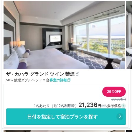
ーマイとかはいらないのでは。品数少ないなら、ハ
ワイっぽさをもっと出しても良いのではと思いま
す。ライブキッチンでロコモコ丼とか。それからシ
ンパンケーキは、デザートではなく、むしろ主食な
のでは。これで１人５０００円はちょっとないかな
と。
全体的なコスパは良好なものの、残念なところも目
立つ感じかなと思いました。
ザ · カハラ グランド ツイン 禁煙
50㎡
禁煙
ダブルベッド 2 台
客室の詳細
29%OFF
29,891円
21,236
1名あたり（1泊2名利用時）
日付を指定して宿泊プランを探す