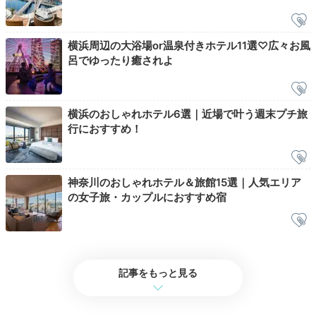
横浜周辺の大浴場or温泉付きホテル11選♡広々お風
呂でゆったり癒されよ
宿を出たら、海沿いの屋外モール「マリンアンドウォー
横浜のおしゃれホテル6選｜近場で叶う週末プチ旅
行におすすめ！
ク横浜」へ。ショッピングやグルメを堪能したり、海沿
いを散歩したり、充実した時間を過ごせます。
神奈川のおしゃれホテル＆旅館15選｜人気エリア
の女子旅・カップルにおすすめ宿
jrip_1991
「マリンアンドウォーク横浜」で観葉植物を見ました。その後「横
浜赤レンガ倉庫」に行きお散歩しました！
記事をもっと見る