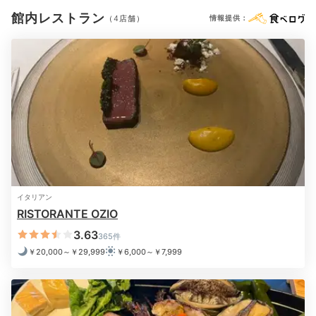
東京都で同一クラスなら、最低10万円/泊から。
シャワーキャップ
入浴剤
タオル
バスタオル
ドライヤー
館内レストラン
（4店舗）
情報提供：
お茶セット
電気ポット
加湿器
（その他）
・客室、ホスピタリティ、朝食とプールは差別化
のポイント。前述のように朝食とプールは残念。
朝食は、ビュッフェをやめて、インルームダイニ
※設備・アメニティは、確認が取れている情報を表示しています。
ングか各レストランに振ってもよいのではと思い
お腹を満たした後は、心地の良いスパや広々としたプー
ます。そもそも100室以上あるのに、ビュッフェ
ルで寛いで。水庭に浮かんでるようなオープンエアのバ
用のレストランなしで朝食オペレーションをどう
イブラバスもあり、都会に居ながらリゾート気分に浸れ
やって乗り切ろうとしていたかは、興味のあると
ます。
ころ。プールは、このクラスのホテルとしては、
最大の見せ場ではないかと。ホテルの立地の問題
もあって、あのプールに入りたいと思わせるよう
なプールであってほしかったくらい。別料金と言
われたらある意味門前払いで、期待外れ過ぎて評
イタリアン
価のしようがない。
jrip_1991
RISTORANTE OZIO
・ハワイらしさは不要。カハラのブランドを使っ
ているので、開業から10年くらいはハワイ路線継
3.63
365件
ホテルのスパに行き、ゆっくりお風呂に浸かりました。
続としても、そのあとは、純粋なラグジュアリー
￥20,000～￥29,999
￥6,000～￥7,999
まるで宇宙のような空間でした！その後はお部屋でお酒
+2
ホテルに全振りするか、ベイコートクラブに寄せ
を飲み語ってました♪
るかではないかなと。ロビーフロアのスタッフに
アロハって言われるだけのハワイ感にはこだわら
なくてもよいと思いました。ほかのホテルを出し
て恐縮ですが、品川プリンスのレストラン、ハプ