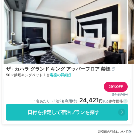
ザ · カハラ グランド キング アッパーフロア 禁煙
50㎡
禁煙
キングベッド 1 台
客室の詳細
29%OFF
34,374円
24,421
1名あたり（1泊2名利用時）
日付を指定して宿泊プランを探す
割引前の料金について