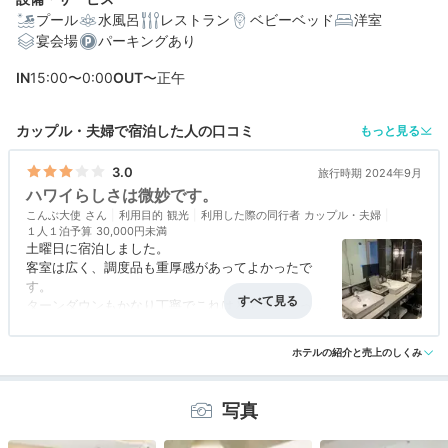
プール
水風呂
レストラン
ベビーベッド
洋室
宴会場
パーキングあり
編集部おすすめの３つのポイント
IN
15:00〜0:00
OUT
〜正午
ビューバスや豪華アメニティなど。洗練された贅沢な客
室
カップル・夫婦で宿泊した人の口コミ
もっと見る
オープンエアのバスも！リゾート気分を味わえるスパや
プール
3.0
旅行時期 2024年9月
ハワイらしさは微妙です。
12時までのんびりできる。レイトチェックアウト
こんぶ大使
利用目的
観光
利用した際の同行者
カップル・夫婦
１人１泊予算
30,000円未満
土曜日に宿泊しました。
客室は広く、調度品も重厚感があってよかったで
す。
ターンダウンもかなり丁寧でこれはとても良かった
です。
アクセス
2.0
コスパ
2.0
客室
5.0
接客対応
1.5
風呂
5.0
ただ、ほかは気になったっ点も多くあります。
ホテルの紹介と売上のしくみ
食事・ドリンク
3.0
バリアフリー
評価なし
まず、ウェルカムドリンクが微妙。ロビーフロアに
設置されているのに、案内なし。
勝手に取りに行っている人もいましたが、チェック
写真
インを待たせている間やチェックイン時に出すと良
いのではと思います。ロビーフロアにはスタッフも