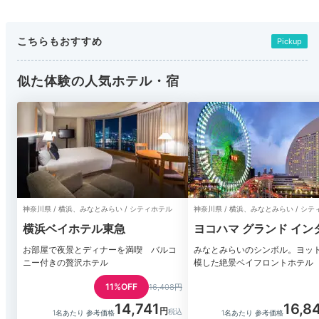
こちらもおすすめ
Pickup
似た体験の人気ホテル・宿
神奈川県 / 横浜、みなとみらい / シティホテル
神奈川県 / 横浜、みなとみらい / シ
横浜ベイホテル東急
ヨコハマ グランド イン
ンチネンタル ホテル
お部屋で夜景とディナーを満喫 バルコ
みなとみらいのシンボル。ヨッ
ニー付きの贅沢ホテル
模した絶景ベイフロントホテル
11%OFF
16,408円
14,741
16,8
1名あたり 参考価格
1名あたり 参考価格