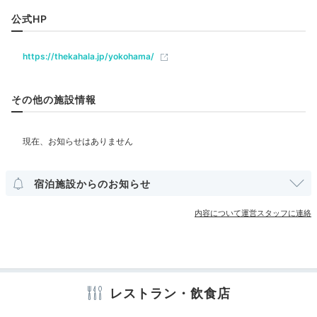
飲食
思います。少なくとも回遊ルートに入れるべきで
公式HP
jrip_1991
しょう。
レストラン
ラウンジ
ルームサービス
・約5,000円という価格だけに否定的なコメント
夜はお出かけしてハンマーヘッドの「コロニアルビーチ」で夜ご飯
をするつもりはありませんが、前述した内容を考
https://thekahala.jp/yokohama/
を食べました♡
慮すると、価格の価値は感じませんでした。
ベビー＆子供関連
・エクスプレスチェックアウトの用紙に記入し、
ベビーベッド
スタッフに渡したものの、結局ロビーで待たされ
その他の施設情報
て、通常の？チェックアウト手続きとなりまし
た。
部屋情報
Spa
（良かった点）
21:00
洋室
スイート
インターネット利用可能
Wi-Fi利用可能
・調度品が重厚。バスタブ広く使いやすい。洗い
場はないけど、シャワールームと隣接しているの
宿泊施設からのお知らせ
スパやプールで
はよいです。バスアメニティも充実しています。
その他館内施設
・ターンダウンが丁寧。スタッフの気遣いもよか
リフレッシュ
内容について運営スタッフに連絡
ったです。言わなくても氷を用意してくれたのは
宴会場
売店・ギフトショップ
クリーニングサービス
良いです。
・気になった点に記載はしたものの、全般的にス
タッフの愛想は良かったです。
アメニティ
・朝食のマラサダやポキ、ライブキッチンの豚肉
はおいしかった。
テレビ
冷蔵庫
ミニバー
エアコン
スリッパ
レストラン・飲食店
・プールは別料金ではあるものの、首都圏のこの
セーフティボックス
洗浄機付トイレ
バスローブ
歯ブラシ
クラスのホテルとしては、コスパはとても良い。
カミソリ
洗顔
シャンプー
コンディショナー
ボディソープ