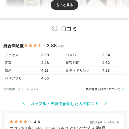
口コミ
3.88
”クリスタルモダン”がコンセプトのおしゃれでゆとりの
総合満足度
62件
ある空間。有名ブランドや皮膚科医監修のシャンプー、
アクセス
3.09
コスパ
3.34
高級ティーバッグなどアメニティにもこだわっていま
客室
4.48
接客対応
4.32
す。
風呂
4.22
食事・ドリンク
4.29
バリアフリー
4.05
情報提供：フォートラベル
表示される口コミについて
jrip_1991
カップル・夫婦で宿泊した人の口コミ
私達は”ザ カハラ グランドツイン”に宿泊。客室に宿泊
者専用のマカダミアナッツが置いてあった！ベットメイ
+3
クの際はチョコを置いてくれました♪
4.0
旅行時期 2024年9月
コスパは良いが、いろいろちぐはぐな点が散見。。