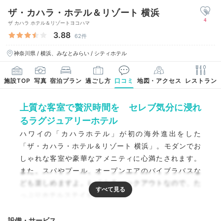
ザ・カハラ・ホテル＆リゾート 横浜
4
ザ カハラ ホテル＆リゾートヨコハマ
3.88
62件
神奈川県 / 横浜、みなとみらい / シティホテル
施設TOP
写真
宿泊プラン
過ごし方
口コミ
地図・アクセス
レストラン
上質な客室で贅沢時間を セレブ気分に浸れ
るラグジュアリーホテル
ハワイの「カハラホテル」が初の海外進出をした
「ザ・カハラ・ホテル＆リゾート 横浜」。モダンでお
しゃれな客室や豪華なアメニティに心満たされます。
また、スパやプール、オープンエアのバイブラバスな
ども楽しめますよ。レイトチェックアウトなので、た
っぷりホテルステイを堪能して。
設備・サービス