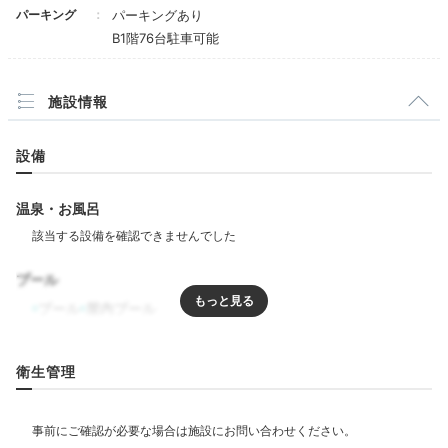
たです。紙の新聞にどれほどの需要があるのかは
パーキング
パーキングあり
わかりませんが、サービス品質が保てないのであ
B1階76台駐車可能
れば、割り切るべきポイントでしょう。
・１階のエレベーターホールから、朝食会場まで
案内がないのは不親切です。私たちの前を歩いて
施設情報
いた家族は、一本道なのに、こっちじゃないと判
断して引き返したくらいです。
・朝食会場が常設のレストランではなく、宴会場
設備
のため窓なしです。窓のない朝食会場自体は、他
のホテルでもありますが、前述の１階エレベータ
ーホールからの通路の雰囲気から続く、閉鎖的か
温泉・お風呂
つ圧迫感のあるデザインが余計に窮屈さを感じさ
せます。
・朝食の品数が少ないです。多いからよいという
ことではないですが、品数少ないと書きたくなる
プール
くらい圧倒的に少ないです。
独創的なイタリアンが味わえる「リストランテオッツィ
プール
屋内プール
・コーンスープは冷製？そうでないなら完全に冷
オ」をはじめ、「日本料理 濱」「鉄板焼 濱」など3つ
めていました。
のお店が入ってます。事前に予約し、贅沢なディナータ
・ライブキッチンは、見本が置いていない（もし
リラクゼーション
衛生管理
くはわかりづらい）ので、例えれば買わないと帰
イムを。
れない小さな路面店的な雰囲気が出てしまってい
水風呂
エステ・マッサージ
ジム・フィットネス
て、朝食時間の開始当初は近寄りがたい雰囲気す
らありました。混雑回避が目的なのかもしれませ
んが、ほかのビュッフェ台と離しすぎなのではと