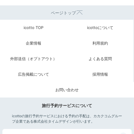
たっぷり満喫した1泊2日。非日常を感じる事ができる
贅沢なホテルは、私達の心を潤してくれますよ。
ページトップ
icotto TOP
icottoについて
今回紹介したスポット
企業情報
利用規約
外部送信（オプトアウト）
よくある質問
広告掲載について
採用情報
お問い合わせ
みなとみらい、新高島 / イタリアン
みなとみらい、新高島、高島町 / 日本料
RISTORANTE OZIO
日本料理 華暦
旅行予約サービスについて
住所
住所
icottoの旅行予約サービスにおける予約の手配は、カカクコムグルー
神奈川県横浜市西区みなとみらい1-1-3 ザ・
神奈川県横浜市西区みなとみらい1-1-
プ企業である株式会社タイムデザインが行います。
カハラ・ホテル＆リゾート 横浜/横浜ベイコ
カハラ・ホテル&リゾート 横浜
ート倶楽部ホテル＆スパリゾート