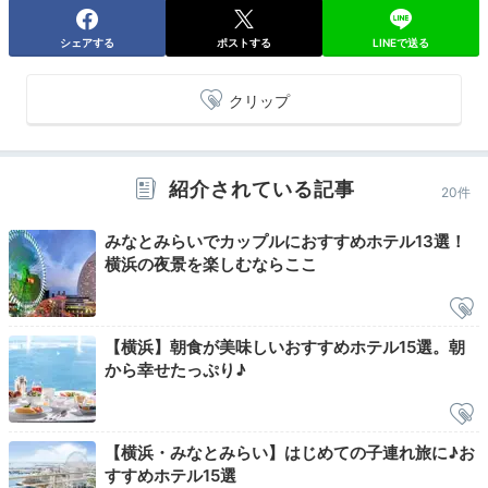
jrip_1991
シェアする
ポストする
LINEで送る
朝食後12時のチェックアウトまでゆっくりしてました♪お天気にも恵
まれ、見晴らしも良くポカポカしてお部屋の中でも日光浴でき気持
クリップ
ちよかったです♡
紹介されている記事
20件
Sightseeing
みなとみらいでカップルにおすすめホテル13選！
13:00
横浜の夜景を楽しむならここ
宿まで徒歩約17分
オープンモールを
のんびり散策
【横浜】朝食が美味しいおすすめホテル15選。朝
から幸せたっぷり♪
【横浜・みなとみらい】はじめての子連れ旅に♪お
すすめホテル15選