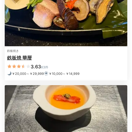
ナのほうが何倍もハワイ感あります。
・良い点としてコスパを書きましたが、このクラ
2日目
スのホテルを利用する人は、基本的に法外な値段
じゃない限りコスパは二の次です。ただし、気分
の高揚感や非日常を期待していると思いますの
で、期待を裏切るようなことは禁物だと思いま
す。つまり多少高くてもプールは料金内に入れる
Morning
のが良いかと思います。
08:00
・最後に、ベイコートクラブとの併設はとても気
鉄板焼き
になりました。あくまで推察ですが、より高額、
鉄板焼 華暦
しかも桁違いのお金を支払っている会員様優先で
半身浴で
ホテル全体の設備やサービスを設計しているので
3.63
83件
目覚めスッキリ
はないかなと思わせてしまう（朝食用のレストラ
￥20,000～￥29,999
￥10,000～￥14,999
ンがない、大浴場付き、リゾート感の薄いプール
デザイン）あたりが、このホテルの残念なところ
ではないでしょうか。
・駅から遠く、観光・ビジネスのルート上にもな
いので、ホテル滞在自体が目的地になりますが、
カハラのブランドやユニークなホテル外観デザイ
ンからの期待には応えきれていないというのが総
評です。
横浜で一番良いホテルですが、トータルではおす
すめできないってことかなと。