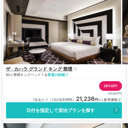
ザ · カハラ グランド キング 禁煙
50㎡
禁煙
キングベッド 1 台
客室の詳細
29%OFF
29,891円
21,236
1名あたり（1泊2名利用時）
日付を指定して宿泊プランを探す