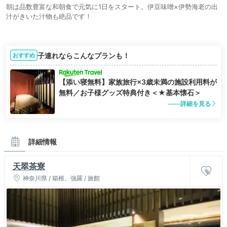
朝は品数豊富な和朝食で元気に1日をスタート。伊豆味噌×伊勢海老の出
汁がきいた汁物も絶品です！
子連れならこんなプランも！
おすすめ
【添い寝無料】家族旅行×3歳未満の施設利用料が
無料／お子様グッズ特典付き＜★基本懐石＞
詳細を見る
詳細情報
天翠茶寮
神奈川県 / 箱根、強羅 / 旅館