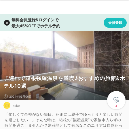
子連れで箱根強羅温泉を満喫♪おすすめの旅館&ホ
テル10選
2024年06月06日
keke
4
「忙しくて余裕がない毎日。たまには親子でゆっくりと楽しい時間
を過ごしたい…」そんな時は、箱根の“強羅温泉”で家族水入らずの
時間を過ごしませんか？別荘地として有名なこのエリアは自然たっ