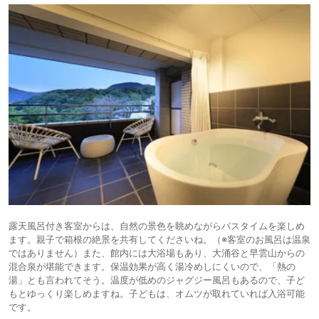
露天風呂付き客室からは、自然の景色を眺めながらバスタイムを楽しめ
ます。親子で箱根の絶景を共有してくださいね。（※客室のお風呂は温泉
ではありません）また、館内には大浴場もあり、大涌谷と早雲山からの
混合泉が堪能できます。保温効果が高く湯冷めしにくいので、「熱の
湯」とも言われてそう。温度が低めのジャグジー風呂もあるので、子ど
もとゆっくり楽しめますね。子どもは、オムツが取れていれば入浴可能
です。