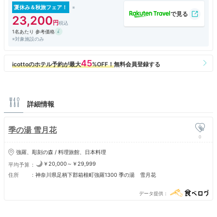
分たちの番になっても待ってる人がいると思うと忙しなかったです。貸切
夏休み＆秋旅フェア！
風呂も特に景色は見えません。つくりも簡素で、洗い場もないので子連れ
23,200
の方とか大変そうだなーと思いました。
1名あたり 参考価格
大浴場の方は木造のちょっと古い感じがするものの、風情があって良かっ
※対象施設のみ
たです！ただ雨が降っていたのですが、露天風呂の屋根があまり意味ない
くらい雨がお風呂に入ってきて、落ち着かないのでそこは直してほしいで
す。
ご飯はとても美味しかったです。夕食、ラーメン、朝食とがっつり食べま
した！
詳細情報
季の湯 雪月花
0
強羅、彫刻の森 / 料理旅館、日本料理
￥20,000～￥29,999
平均予算
住所
神奈川県足柄下郡箱根町強羅1300 季の湯 雪月花
データ提供