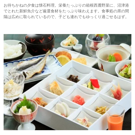
お待ちかねの夕食は懐石料理。栄養たっぷりの箱根西麓野菜に、沼津港
でとれた新鮮魚介など厳選食材をたっぷり味わえます。食事処の席の間
隔は広めに取られているので、子ども連れでもゆっくり過ごせるはず。