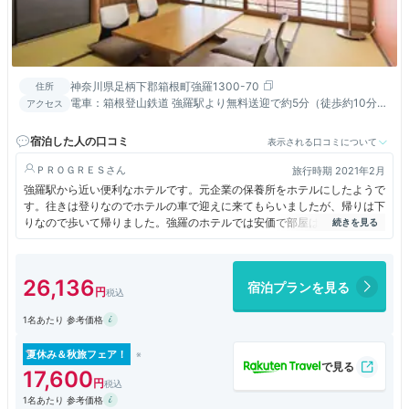
神奈川県足柄下郡箱根町強羅1300-70
住所
電車：箱根登山鉄道 強羅駅より無料送迎で約5分（徒歩約10分）
アクセス
／車：小田原厚木道路「小田原西」ＩＣより約40分
宿泊した人の口コミ
表示される口コミについて
ＰＲＯＧＲＥＳ
旅行時期 2021年2月
強羅駅から近い便利なホテルです。元企業の保養所をホテルにしたようで
す。往きは登りなのでホテルの車で迎えに来てもらいましたが、帰りは下
りなので歩いて帰りました。強羅のホテルでは安価で部屋は広く綺麗です
が、もと保養所なのでリゾート感はありません。温泉も広いですが、機能
的で、情緒を味わう構造ではありません。食事はレストランで取ります。
懐石のコースですが、値段相応でした。部屋の机は広く、箱根登山鉄道で
26,136
宿泊プランを見る
東京からアクセスしやすいので、テレワークにも最適だと感じました。実
際、それらしき一人で来ている宿泊者もレストランで見かけました。
1名あたり 参考価格
夏休み＆秋旅フェア！
17,600
1名あたり 参考価格