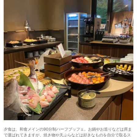
夕食は、和食メインの90分制ハーフブッフェ。お鍋やお造りなどは席ま
で運ばれてきますが、焼き物や天ぷらなどは好きなものを自分で取るス