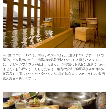
各お部屋のテラスには、檜造りの露天風呂が用意されています。山々や
星空などを眺めながらの湯浴みは気分爽快！いつもと違うバスタイム
に、子どものワクワクが止まりません。（※客室のお風呂は温泉ではあり
ません）お部屋でまったりした後は、館内の浴場で強羅温泉や大涌谷強
羅温泉を堪能しませんか？空いていれば無料&自由につかれる3つの貸切
露天風呂もありますよ。