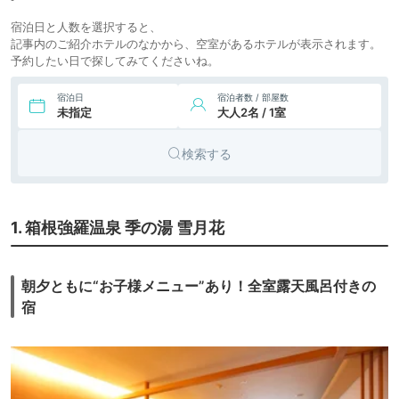
12,643円〜
11,300円〜
8.
リゾート
箱根強羅ホテル パ
宿泊日と人数を選択すると、
icotto
楽天トラベル
イプのけむりプラス
ホテル
記事内のご紹介ホテルのなかから、空室があるホテルが表示されます。
予約したい日で探してみてくださいね。
9.
旅館
強羅温泉 翠光館
icotto
宿泊日
宿泊者数 / 部屋数
未指定
大人2名 / 1室
23,414円〜
21,300円〜
10.
箱根強羅温泉 楽々
旅館
icotto
楽天トラベル
花（ららか）
検索する
1. 箱根強羅温泉 季の湯 雪月花
朝夕ともに“お子様メニュー”あり！全室露天風呂付きの
宿