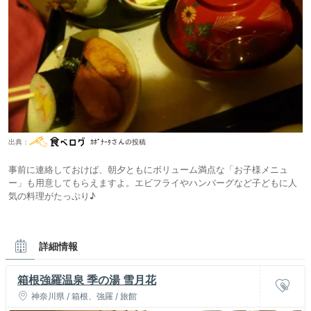
出典：
ｶﾎﾟﾅｰﾀさんの投稿
事前に連絡しておけば、朝夕ともにボリューム満点な「お子様メニュ
ー」も用意してもらえますよ。エビフライやハンバーグなど子どもに人
気の料理がたっぷり♪
詳細情報
箱根強羅温泉 季の湯 雪月花
神奈川県 / 箱根、強羅 / 旅館