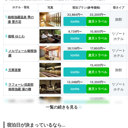
ホテル・宿名
写真
宿泊プラン(参考価格)
宿タイプ
32,864円〜
23,200円〜
1.
箱根強羅温泉 季の
旅館
icotto
楽天トラベル
湯 雪月花
9,729円〜
10,800円〜
リゾート
2.
箱根 ゆとわ
icotto
楽天トラベル
ホテル
26,136円〜
17,600円〜
3.
リゾート
メルヴェール箱根強
icotto
楽天トラベル
羅
ホテル
15,400円〜
4.
旅館
天翠茶寮
icotto
楽天トラベル
13,068円〜
13,200円〜
5.
リゾート
ラフォーレ倶楽部
icotto
楽天トラベル
箱根強羅 湯の棲
ホテル
15,900円〜
6.
強羅にごりの湯宿
旅館
icotto
楽天トラベル
のうのう箱根
一覧の続きを見る
7.
TKPホテル＆リゾー
リゾート
ト レクトーレ箱根
icotto
ホテル
宿泊日が決まっているなら…
強羅