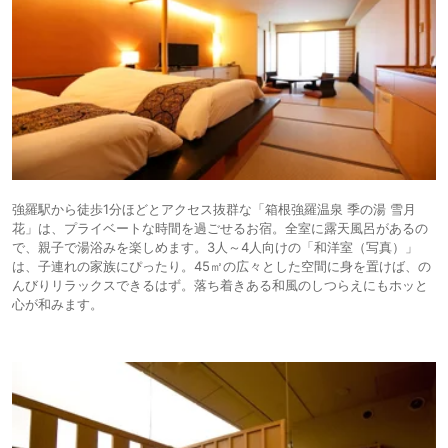
強羅駅から徒歩1分ほどとアクセス抜群な「箱根強羅温泉 季の湯 雪月
花」は、プライベートな時間を過ごせるお宿。全室に露天風呂があるの
で、親子で湯浴みを楽しめます。3人～4人向けの「和洋室（写真）」
は、子連れの家族にぴったり。45㎡の広々とした空間に身を置けば、の
んびりリラックスできるはず。落ち着きある和風のしつらえにもホッと
心が和みます。