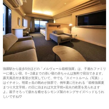
強羅駅から徒歩5分ほどの「メルヴェール箱根強羅」は、子連れファミリ
ーに優しい宿。0～2歳までの添い寝の赤ちゃんは無料で宿泊できます。
露天風呂付き客室が充実していて、中でも「スイートルーム（写真）」
はイチオシ。明星ヶ岳の眺めが抜群で、例年夏に行われる「箱根強羅夏
まつり大文字焼」の日に泊まれば大文字焼×花火の絶景を見られます
よ。親子そろって疲れを癒せるシモンズ製のキングサイズベッドもうれ
しいですね♡