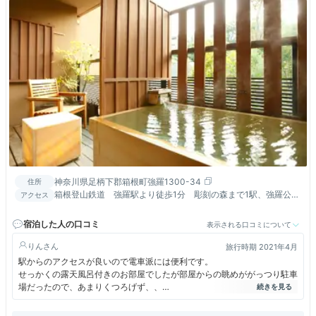
神奈川県足柄下郡箱根町強羅1300-34
住所
箱根登山鉄道 強羅駅より徒歩1分 彫刻の森まで1駅、強羅公園
アクセス
まで徒歩約10分と観光スポットへのアクセスも良好！
宿泊した人の口コミ
表示される口コミについて
りん
旅行時期 2021年4月
駅からのアクセスが良いので電車派には便利です。
せっかくの露天風呂付きのお部屋でしたが部屋からの眺めががっつり駐車
場だったので、あまりくつろげず、、
お部屋の内装もわりと普通でした。(映えない笑)
貸切風呂に行ってみましたが夕方も朝も混んでいて、待ちました。いざ自