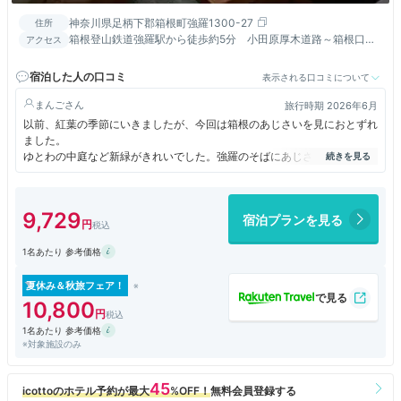
神奈川県足柄下郡箱根町強羅1300-27
住所
箱根登山鉄道強羅駅から徒歩約5分 小田原厚木道路～箱根口よ
アクセス
り国道1号線経由25分
宿泊した人の口コミ
表示される口コミについて
まんご
旅行時期 2026年6月
以前、紅葉の季節にいきましたが、今回は箱根のあじさいを見におとずれ
ました。
ゆとわの中庭など新緑がきれいでした。強羅のそばにあじさいは咲いてい
ますが、館内にあじさいはありませんでした。
ホテルは、ホテル棟とコンドミニアム棟で構成します。ホテル棟は、レス
トランや大浴場、中庭、ラウンジを設け、宿泊するゲストの方々がラウン
9,729
宿泊プランを見る
ジや中庭を中心に集い、お気に入りの場所。コンドミニアム棟は、温泉が
楽しめるビューバスが付いたコンドミニアムタイプの宿泊施設です。自分
1名あたり 参考価格
はホテル棟に宿泊。
ホテル棟には電子レンジはありません。コンドミニアムにはあるそうで
す。
夏休み＆秋旅フェア！
でもお願いしたら、フロントで温め対応してくるといわれました。
10,800
ドリンクバーがラウンジになり、それが充実していてたのしい。
1名あたり 参考価格
無料のデザートのプリンがおいしかった。
※対象施設のみ