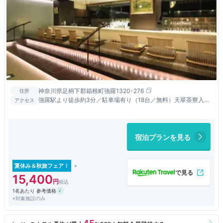
神奈川県足柄下郡箱根町強羅1320-276
住所
強羅駅より徒歩約3分／駐車場有り（18台／無料）天翠茶寮入口
アクセス
へお越しください。
宿泊プランを見る
夏休み＆秋旅フェア！
15,400
1名あたり 参考価格
※対象施設のみ