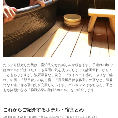
たっぷり観光した後は、宿泊先でもお楽しみが続きます。子連れの旅で
はホテルに泊まりたくても周囲に気を使ってしまって計画倒れ…なんて
こともありますが、強羅温泉なら安心。プライベート感たっぷりな「離
れ」の宿、「部屋食」のある宿、「露天風呂付き客室」の宿など、気兼
ねなく過ごせる宿泊先が充実しています。パパやママはもちろん、子ど
もも笑顔になる「強羅温泉の旅館&ホテル」をご紹介します。
これからご紹介するホテル・宿まとめ
※参考価格は1泊2名ご利用時の1名あたりの金額です（税およびサービス料込み）