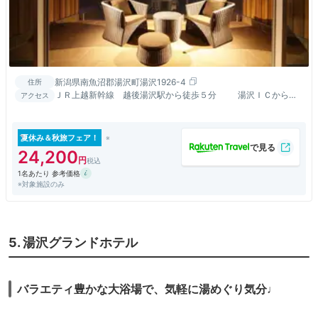
新潟県南魚沼郡湯沢町湯沢1926-4
住所
ＪＲ上越新幹線 越後湯沢駅から徒歩５分 湯沢ＩＣからお
アクセス
車で5分
夏休み＆秋旅フェア！
24,200
1名あたり 参考価格
※対象施設のみ
5. 湯沢グランドホテル
バラエティ豊かな大浴場で、気軽に湯めぐり気分♩