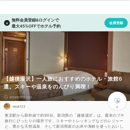
【越後湯沢】一人旅におすすめのホテル・旅館6
選。スキーや温泉をのんびり満喫！
2024年07月26日
akak123
2
東京駅から新幹線で約90分。新潟県の「越後湯沢」は、週末のプチ
旅行にぴったりの場所です。スキーやトレッキングなどのレジャー
と、豊かな天然温泉、そして新潟県産のお米や海鮮を使ったおいし