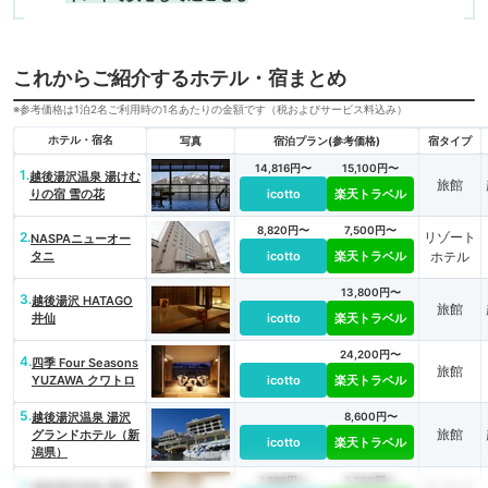
これからご紹介するホテル・宿まとめ
※参考価格は1泊2名ご利用時の1名あたりの金額です（税およびサービス料込み）
ホテル・宿名
写真
宿泊プラン(参考価格)
宿タイプ
14,816円〜
15,100円〜
1.
越後湯沢温泉 湯けむ
旅館
りの宿 雪の花
icotto
楽天トラベル
8,820円〜
7,500円〜
2.
リゾート
NASPAニューオー
タニ
icotto
楽天トラベル
ホテル
13,800円〜
3.
越後湯沢 HATAGO
旅館
井仙
icotto
楽天トラベル
24,200円〜
4.
四季 Four Seasons
旅館
YUZAWA クワトロ
icotto
楽天トラベル
5.
越後湯沢温泉 湯沢
8,600円〜
旅館
グランドホテル（新
icotto
楽天トラベル
潟県）
7,886円〜
7,700円〜
6.
リゾート