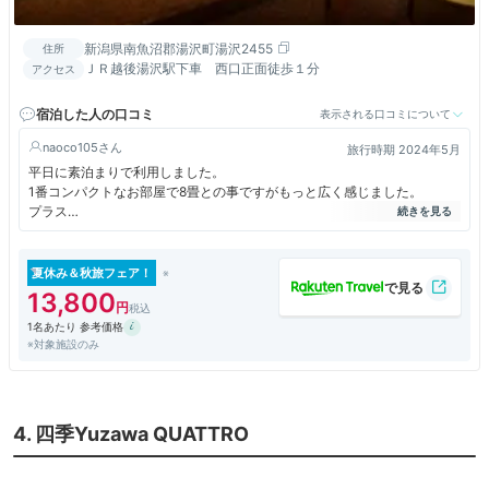
新潟県南魚沼郡湯沢町湯沢2455
住所
ＪＲ越後湯沢駅下車 西口正面徒歩１分
アクセス
宿泊した人の口コミ
表示される口コミについて
naoco105
旅行時期 2024年5月
平日に素泊まりで利用しました。
1番コンパクトなお部屋で8畳との事ですがもっと広く感じました。
プラス
・立地最高 駅はもちろんコンビニや飲食店も近い
・貸切露天風呂の料金が他と比較して安い
・フロントの方がとても感じが良い
夏休み＆秋旅フェア！
マイナス
13,800
・ルームキーが使いづらい、カードキーですが反応しない事が多発
1名あたり 参考価格
・館内は畳の上を素足で利用するので嫌な人は無理かも
※対象施設のみ
・大浴場は狭いです
・子供連れには不向きかな、落ち着いた雰囲気のお宿なので出来ればご遠
慮願いたい
・チェックアウト11時ですが掃除の人が8時過ぎから大声で話ながら掃除
を始めるのでやかましい
4. 四季Yuzawa QUATTRO