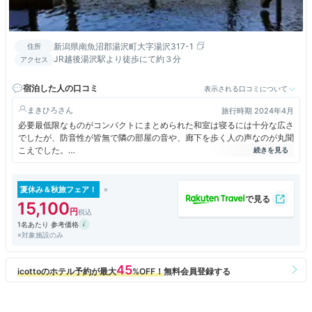
新潟県南魚沼郡湯沢町大字湯沢317-1
住所
JR越後湯沢駅より徒歩にて約３分
アクセス
宿泊した人の口コミ
表示される口コミについて
まきひろ
旅行時期 2024年4月
必要最低限なものがコンパクトにまとめられた和室は寝るには十分な広さ
でしたが、防音性が皆無で隣の部屋の音や、廊下を歩く人の声なのが丸聞
こえでした。
大浴場はいろいろな浴槽があり満足のいくものでした。
ドーミーインのように露天風呂のそばに外気浴ができる椅子があると最高
夏休み＆秋旅フェア！
でした。
15,100
1名あたり 参考価格
夕食は、地元の新鮮な食材を使った会席料理。見た目も美しく、一つ一つ
※対象施設のみ
の料理に丁寧な仕事を感じます。特に、新潟産のコシヒカリは、ふっくら
と炊き上げられ、口の中に広がる甘みが絶品でした。地元の地酒の試飲も
あり料理とともに楽しめました。