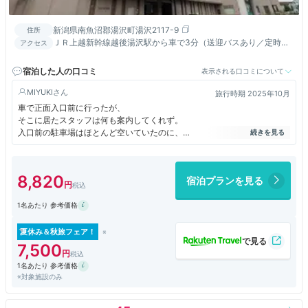
新潟県南魚沼郡湯沢町湯沢2117-9
住所
ＪＲ上越新幹線越後湯沢駅から車で3分（送迎バスあり／定時運
アクセス
行）、関越自動車道湯沢Ｉ．Ｃより５分
宿泊した人の口コミ
表示される口コミについて
MIYUKI
旅行時期 2025年10月
車で正面入口前に行ったが、
そこに居たスタッフは何も案内してくれず。
入口前の駐車場はほとんど空いていたのに、
コーンが置いてあるので、会員専用なのかと思い、
看板に従って、下の第一駐車場に駐めた。
8,820
宿泊プランを見る
重い荷物を持ち、けっこうな坂を上って入口へ。
駐車場の件を訊いてみると、
1名あたり 参考価格
入口前も先着順で駐めていいんだって！！
無料のシャトルバスが便利。
夏休み＆秋旅フェア！
車で行っても、バスで越後湯沢駅へ送ってもらい、
7,500
飲食してお酒も飲んで、またバスでホテルへ戻れる。
1名あたり 参考価格
※対象施設のみ
ディナービュッフェの目玉、
ローストビーフとケーキはとても美味しかった。
でも、もう一つの目玉のカニは、