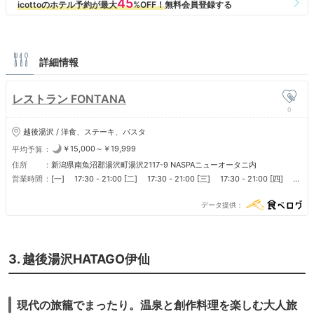
なんだか身も細くてイマイチ。
大浴場は、脱衣所の棚もシャワーも多く、
内湯の浴槽は広くて、ジャグジーや寝湯もあり、
快適に楽しめた。
詳細情報
ただし、露天風呂は小さくて、
４人も入ったらストレスを感じるレベル。
レストラン FONTANA
0
越後湯沢 / 洋食、ステーキ、パスタ
￥15,000～￥19,999
平均予算
住所
新潟県南魚沼郡湯沢町湯沢2117-9 NASPAニューオータニ内
営業時間
[一] 17:30 - 21:00 [二] 17:30 - 21:00 [三] 17:30 - 21:00 [四]
17:30 - 21:00 [五] 17:30 - 21:00 [六] 17:30 - 21:00 [日] 17:30 -
21:00 [節假日] 17:30 - 21:00 [節假日前] 17:30 - 21:00 [節假日後]
データ提供
17:30 - 21:00 【グリーンシーズン2026年3月31日～12月23日まで】
［ランチ］ 2026.7/18～20.8/8～16.9/19～22のみの営業となってお
ります。 ［ディナー］ 営業日：7/18～20.8/8～16. 9月毎週土曜.10月毎
週土曜.11月毎週土曜 (特定日9/10.20～22．10/11.11/22） ※お日にちに
3. 越後湯沢HATAGO伊仙
より営業日が変更となる場合がございます
現代の旅籠でまったり。温泉と創作料理を楽しむ大人旅