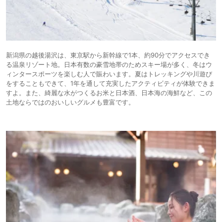
新潟県の越後湯沢は、東京駅から新幹線で1本、約90分でアクセスでき
る温泉リゾート地。日本有数の豪雪地帯のためスキー場が多く、冬はウ
ィンタースポーツを楽しむ人で賑わいます。夏はトレッキングや川遊び
をすることもできて、1年を通して充実したアクティビティが体験できま
すよ。また、綺麗な水がつくるお米と日本酒、日本海の海鮮など、この
土地ならではのおいしいグルメも豊富です。