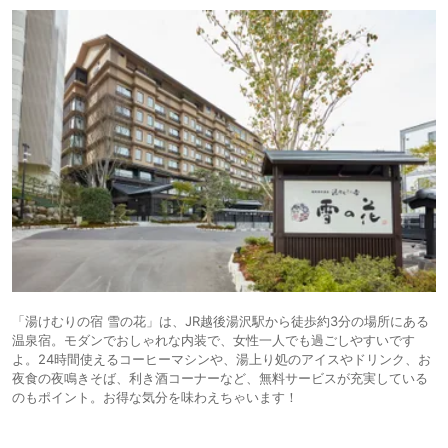
「湯けむりの宿 雪の花」は、JR越後湯沢駅から徒歩約3分の場所にある
温泉宿。モダンでおしゃれな内装で、女性一人でも過ごしやすいです
よ。24時間使えるコーヒーマシンや、湯上り処のアイスやドリンク、お
夜食の夜鳴きそば、利き酒コーナーなど、無料サービスが充実している
のもポイント。お得な気分を味わえちゃいます！