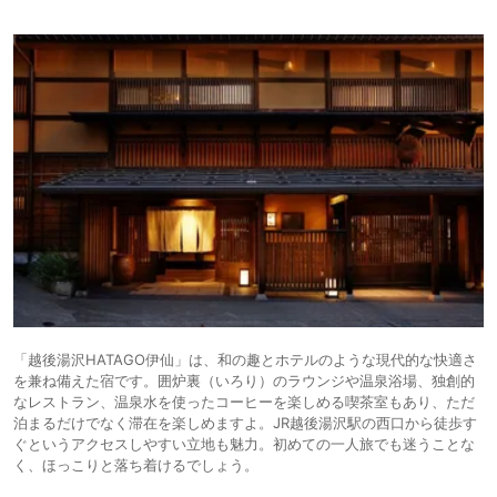
「越後湯沢HATAGO伊仙」は、和の趣とホテルのような現代的な快適さ
を兼ね備えた宿です。囲炉裏（いろり）のラウンジや温泉浴場、独創的
なレストラン、温泉水を使ったコーヒーを楽しめる喫茶室もあり、ただ
泊まるだけでなく滞在を楽しめますよ。JR越後湯沢駅の西口から徒歩す
ぐというアクセスしやすい立地も魅力。初めての一人旅でも迷うことな
く、ほっこりと落ち着けるでしょう。