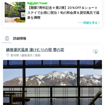
【開業7周年記念☆第2弾】20％OFF＆ショート
ステイでお得に宿泊！旬の和会席＆貸切風呂で温
泉を満喫
詳細を見る
詳細情報
越後湯沢温泉 湯けむりの宿 雪の花
新潟県 / 越後湯沢 / 旅館