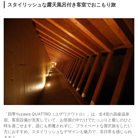
スタイリッシュな露天風呂付き客室でおこもり旅
「四季Yuzawa QUATTRO（ユザワクワトロ）」は、全4室の高級温泉
宿。客室設備が充実していて、お部屋の中だけでたっぷりと癒しのひと
時を過ごせます。誰にも邪魔されずに、プライベートな贅沢旅をしたい
方におすすめ。スタイリッシュなデザインも魅力で、非日常を感じられ
ますよ。