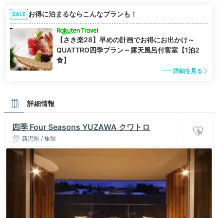
お得に泊まるならこんなプランも！
SALE
【さき楽28】早めの計画でお得にお出かけ～
QUATTRO四季プラン～露天風呂付客室【1泊2
食】
詳細を見る
詳細情報
四季 Four Seasons YUZAWA クワトロ
新潟県 / 旅館