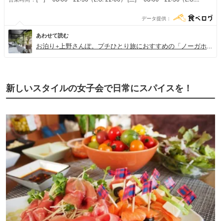
22:00） [三] 08:00 - 22:30（L.O. 22:00） [四] 08:00 -
22:30（L.O. 22:00） [五] 08:00 - 22:30（L.O. 22:00） [六]
データ提供
08:00 - 22:30（L.O. 22:00） [日] 08:00 - 22:30（L.O. 22:00）
あわせて読む
お泊り+上野さんぽ。プチひとり旅におすすめの「ノーガホ
テル 上野東京」
新しいスタイルの女子会で日常にスパイスを！