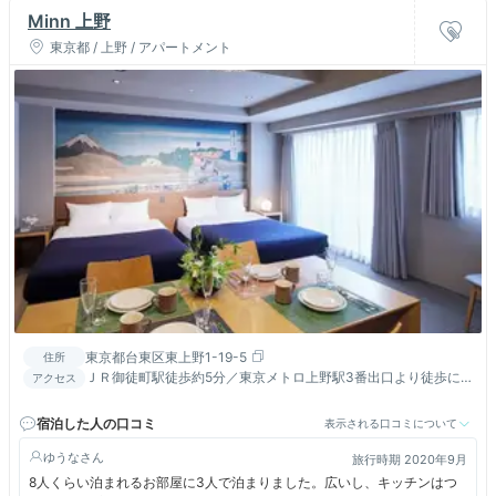
Minn 上野
東京都 / 上野 / アパートメント
東京都台東区東上野1-19-5
住所
ＪＲ御徒町駅徒歩約5分／東京メトロ上野駅3番出口より徒歩に
アクセス
て約５分
宿泊した人の口コミ
表示される口コミについて
ゆうな
旅行時期 2020年9月
8人くらい泊まれるお部屋に3人で泊まりました。広いし、キッチンはつ