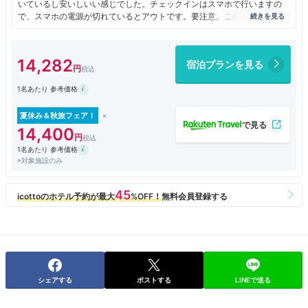
いているし安いしいい感じでした。チェックインはスマホで行いますの
で、スマホの電源が切れているとアウトです。要注意。この辺りはまとも
なビジホの自動チェクインのほうがスマートです。フロントは人によりま
す。最初に荷物を預かってくれた若い男性はとても親切でしたが、チェッ
クインのときの女性は不親切でした。が、ほとんど会わないのでそれほど
14,282
宿泊プランを見る
問題ではないと思います。
1名あたり 参考価格
夏休み＆秋旅フェア！
14,400
1名あたり 参考価格
※対象施設のみ
シェアする
ポストする
LINEで送る