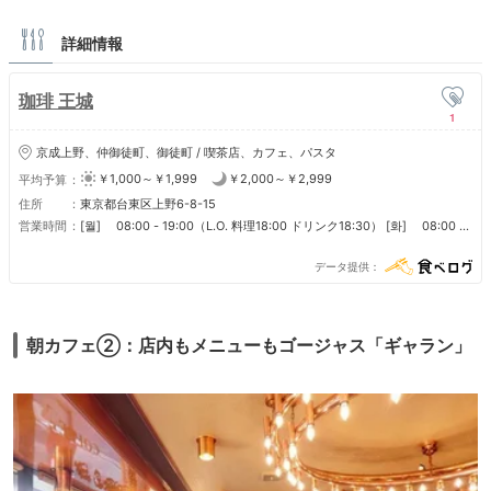
詳細情報
珈琲 王城
1
京成上野、仲御徒町、御徒町 / 喫茶店、カフェ、パスタ
￥1,000～￥1,999
￥2,000～￥2,999
平均予算
住所
東京都台東区上野6-8-15
営業時間
[월] 08:00 - 19:00（L.O. 料理18:00 ドリンク18:30） [화] 08:00 -
19:00（L.O. 料理18:00 ドリンク18:30） [수] 08:00 - 19:00（L.O. 料
理18:00 ドリンク18:30） [목] 08:00 - 19:00（L.O. 料理18:00 ドリン
データ提供
ク18:30） [금] 08:00 - 19:00（L.O. 料理18:00 ドリンク18:30） [토]
08:00 - 19:00（L.O. 料理18:00 ドリンク18:30） [일] 08:00 -
19:00（L.O. 料理18:00 ドリンク18:30）
朝カフェ②：店内もメニューもゴージャス「ギャラン」