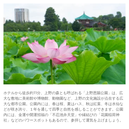
ホテルから徒歩約11分、上野の森とも呼ばれる「上野恩賜公園」は、広
大な敷地に美術館や博物館、動物園など、上野の文化施設が点在する広
大な都市公園。公園内には、春は桜、夏はハス、秋は紅葉、冬は水仙な
どが咲き誇り、１年を通して四季と自然を感しることができます。公園
内には、金運や開運招福の「不忍池弁天堂」や縁結びの「花園稲荷神
社」などのパワースポットもあるので、参拝して運気を上げましょう。