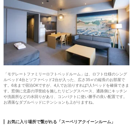
「モデレートファミリーロフトベッドルーム」は、ロフト仕様のシング
ルベッド4台とソファベッド2台が入った、広さ35㎡の縦長のお部屋で
す。6名まで宿泊OKですが、4人でお泊りすれば1人1ベッドを確保できま
す。窓側に北斎の浮世絵を施したリビングスペース、通路側にキッチン
や洗面所などの水回りがあり、コンパクトに使い勝手の良い配置です。
お洒落なダブルベッドにテンションも上がりますね。
お気に入り場所で繋がれる「スーペリアクイーンルーム」