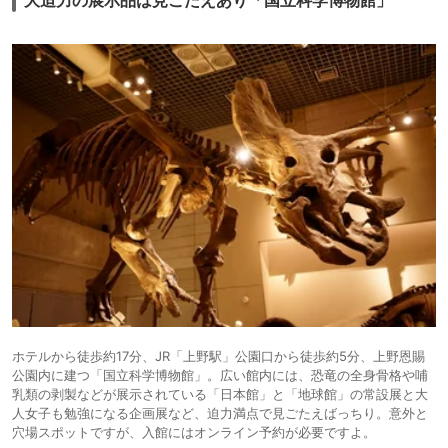
大迫力の展示品は見ごたえあり「国立科学博物館」
ホテルから徒歩約17分、JR「上野駅」公園口から徒歩約5分、上野恩賜
公園内に建つ「国立科学博物館」。広い館内には、恐竜の全身骨格や哺
乳類の剥製などが展示されている「日本館」と「地球館」の常設展と大
人女子も勉強になる企画展など、迫力満点で見ごたえばっちり。意外と
穴場スポットですが、入館にはオンライン予約が必要ですよ。