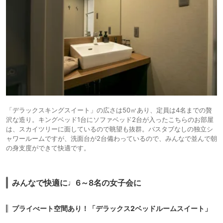
「デラックスキングスイート」の広さは50㎡あり、定員は4名までの贅
沢な造り。キングベッド1台にソファベッド2台が入ったこちらのお部屋
は、スカイツリーに面しているので眺望も抜群。バスタブなしの独立シ
ャワールームですが、洗面台が2台備わっているので、みんなで並んで朝
の身支度ができて快適です。
みんなで快適に♩6～8名の女子会に
プライべート空間あり！「デラックス2ベッドルームスイート」