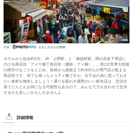
出典：
かもしかさんの投稿
ホテルから徒歩約5分、JR「上野駅」と「御徒町駅」間の高架下周辺に
のびる商店街「アメヤ横丁商店街（通称：アメ横）」。第2次世界大戦後
の闇市のなごりをとどめ、食材から雑貨まで約400もの専門店が集まる
商店街です。何でも揃っちゃうアメ横ですが、女子会の為に買っておき
たい食材を物色しましょう！通りを賑わす威勢のいい鮮魚店は、交渉次
第でどんどんお得になる可能性もあるので、みんなで力を合わせて交渉
するのも楽しいかもしれませんよ。
詳細情報