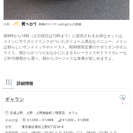
出典：
新橋のリーマンa2cgさんの投稿
朝8時から14時（土日祝日は13時まで）に提供されるお得なセットは、
メインにサラダとドリンクがついたボリューム満点なメニュー。メイン
は朝らしいサンドイッチやトースト、昭和喫茶定番のナポリタンやオム
ライス、朝からがっつりおなかにたまるカレーライスやドライカレーな
ど約15種類から選べ、朝からゴージャスな食事が楽しめますよ。
詳細情報
ギャラン
1
京成上野、上野、上野御徒町 / 喫茶店、カフェ
￥1,000～￥1,999
￥1,000～￥1,999
平均予算
住所
東京都台東区上野6丁目14-4
営業時間
[一] 08:00 - 22:30（L.O. 22:00） [二] 08:00 - 22:30（L.O.