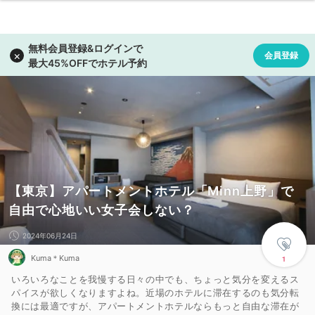
【東京】アパートメントホテル「Minn上野」で
自由で心地いい女子会しない？
2024年06月24日
Kuma＊Kuma
1
いろいろなことを我慢する日々の中でも、ちょっと気分を変えるス
パイスが欲しくなりますよね。近場のホテルに滞在するのも気分転
換には最適ですが、アパートメントホテルならもっと自由な滞在が