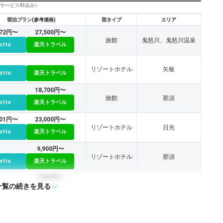
びサービス料込み）
宿泊プラン(参考価格)
宿タイプ
エリア
272円〜
27,500円〜
旅館
鬼怒川、鬼怒川温泉
otto
楽天トラベル
リゾートホテル
矢板
otto
楽天トラベル
18,700円〜
旅館
那須
otto
楽天トラベル
001円〜
23,000円〜
リゾートホテル
日光
otto
楽天トラベル
9,900円〜
リゾートホテル
那須
otto
楽天トラベル
7,000円〜
一覧の続きを見る
リゾートホテル
那須
otto
楽天トラベル
13,800円〜
旅館
鬼怒川、鬼怒川温泉
otto
楽天トラベル