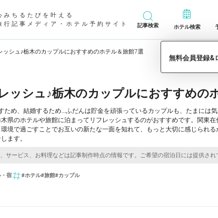
心みちるたびを叶える
旅行記事メディア・ホテル予約サイト
記事検索
ホテル検索
レッシュ♪栃木のカップルにおすすめのホテル＆旅館7選
レッシュ♪栃木のカップルにおすすめのホ
らすため、結婚するため…ふだんは貯金を頑張っているカップルも、たまには
栃木県のホテルや旅館に泊まってリフレッシュするのがおすすめです。関東在
う環境で過ごすことでお互いの新たな一面を知れて、もっと大切に感じられる
介します。
ル・宿
#ホテル
#旅館
#カップル