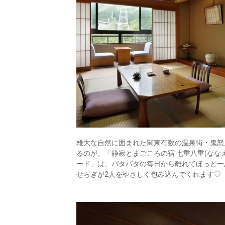
雄大な自然に囲まれた関東有数の温泉街・鬼怒
るのが、「静寂とまごころの宿 七重八重(なな
ード」は、バタバタの毎日から離れてほっと一
せらぎが2人をやさしく包み込んでくれます♡