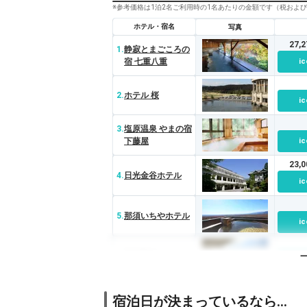
※参考価格は1泊2名ご利用時の1名あたりの金額です（税およ
ホテル・宿名
写真
27,
1.
静寂とまごころの
宿 七重八重
ic
2.
ホテル 桜
ic
3.
塩原温泉 やまの宿
下藤屋
ic
23,
4.
日光金谷ホテル
ic
5.
那須いちやホテル
ic
6.
那須陽光ホテル
ic
7.
鬼怒川温泉 ホテル
宿泊日が決まっているなら…
栂の季
ic