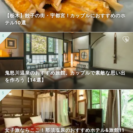
【栃木】餃子の街・宇都宮！カップルにおすすめのホ
テル10選
鬼怒川温泉のおすすめ旅館。カップルで素敵な思い出
を作ろう【14選】
女子旅ならここ！那須塩原のおすすめホテル&旅館11