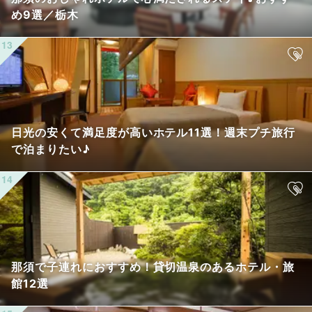
め9選／栃木
日光の安くて満足度が高いホテル11選！週末プチ旅行
で泊まりたい♪
那須で子連れにおすすめ！貸切温泉のあるホテル・旅
館12選