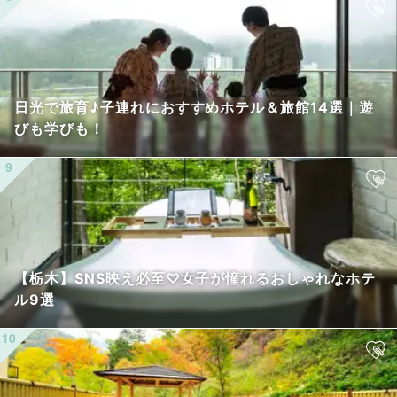
日光で旅育♪子連れにおすすめホテル＆旅館14選｜遊
びも学びも！
【栃木】SNS映え必至♡女子が憧れるおしゃれなホテ
ル9選