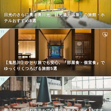
日光のさらに奥！奥日光「日光湯元温泉」の旅館・ホ
テルおすすめ8選
【鬼怒川】ひとり旅でも安心。『部屋食・個室食』で
ゆっくりくつろげる旅館5選
那須のおしゃれホテルで心満たされるステイ♪おすす