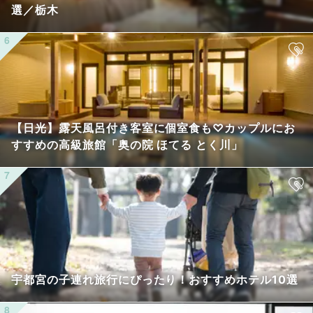
選／栃木
【日光】露天風呂付き客室に個室食も♡カップルにお
すすめの高級旅館「奥の院 ほてる とく川」
宇都宮の子連れ旅行にぴったり！おすすめホテル10選