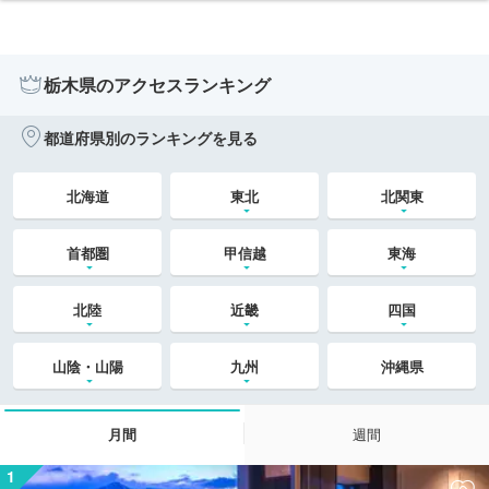
栃木県のアクセスランキング
都道府県別のランキングを見る
北海道
東北
北関東
首都圏
甲信越
東海
北陸
近畿
四国
山陰・山陽
九州
沖縄県
月間
週間