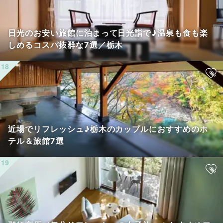
日光のお安い旅館に泊まって日光詣で♪温泉も食も楽
しめるコスパ抜群な7選／栃木
近場でリフレッシュ♪栃木のカップルにおすすめのホ
テル＆旅館7選