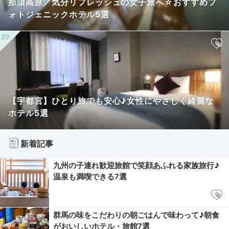
那須高原／気分リフレッシュの女子旅へ☆おすすめフ
ォトジェニックホテル5選
【宇都宮】ひとり旅でも安心♪女性にやさしく綺麗な
ホテル5選
新着記事
九州の子連れ歓迎旅館で笑顔あふれる家族旅行♪
温泉も満喫できる7選
群馬の味をこだわりの朝ごはんで味わって♪朝食
がおいしいホテル・旅館7選