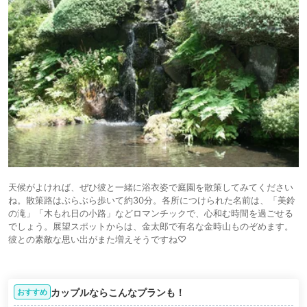
天候がよければ、ぜひ彼と一緒に浴衣姿で庭園を散策してみてください
ね。散策路はぶらぶら歩いて約30分。各所につけられた名前は、「美鈴
の滝」「木もれ日の小路」などロマンチックで、心和む時間を過ごせる
でしょう。展望スポットからは、金太郎で有名な金時山ものぞめます。
彼との素敵な思い出がまた増えそうですね♡
カップルならこんなプランも！
おすすめ