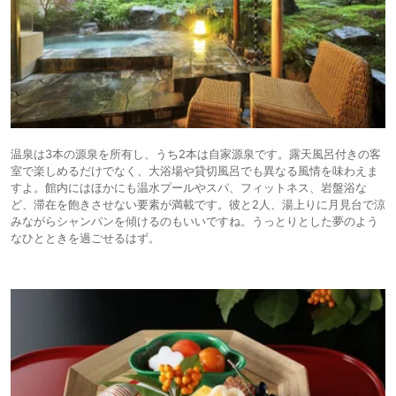
温泉は3本の源泉を所有し、うち2本は自家源泉です。露天風呂付きの客
室で楽しめるだけでなく、大浴場や貸切風呂でも異なる風情を味わえま
すよ。館内にはほかにも温水プールやスパ、フィットネス、岩盤浴な
ど、滞在を飽きさせない要素が満載です。彼と2人、湯上りに月見台で涼
みながらシャンパンを傾けるのもいいですね。うっとりとした夢のよう
なひとときを過ごせるはず。