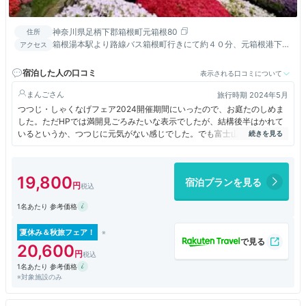
神奈川県足柄下郡箱根町元箱根80
住所
箱根湯本駅より路線バス箱根町行きにて約４０分、元箱根港下
アクセス
車。小田急バスタ新宿から直通高速バス有
宿泊した人の口コミ
表示される口コミについて
まんご
旅行時期 2024年5月
つつじ・しゃくなげフェア2024開催期間にいったので、お庭たのしめま
した。ただHPでは満開見ごろみたいな表示でしたが、結構後半はかれて
いるというか、つつじに元気がない感じでした。でも富士山とつつじが一
緒にみえて、それはちょっと感動でした。
「元箱根港」からホテルの無料バスが運行しているので、移動の負担はそ
れほどなかった。ちなみに箱根神社まであるいて１０分ぐらいです。
19,800
宿泊プランを見る
1名あたり 参考価格
夏休み＆秋旅フェア！
20,600
1名あたり 参考価格
※対象施設のみ