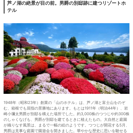
芦ノ湖の絶景が目の前。男爵の別邸跡に建つリゾートホ
テル
1948年（昭和23年）創業の「山のホテル」は、芦ノ湖と富士山をのぞ
む、箱根でも屈指の景勝地にあります。もとは1911年（明治44年）、岩
崎小彌太男爵が別邸を構えた場所でした。約3,000株のつつじや約300株
のしゃくなげも、男爵が別邸を建てるときに植えたもの。大自然と庭園
が織りなす風景は、まるで一幅の絵のようです。つつじが開花する5月、
男爵は見事な庭園で園遊会を開きました。華やかな歴史に思いを馳せる