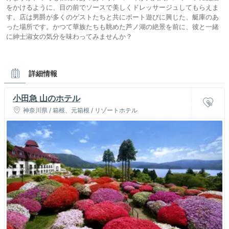
をかけるように、目の前でソースで美しくドレッサージュしてもらえま
す。店は男爵が多くのゲストたちと共にボート遊びに興じた、艇庫のあ
った場所です。かつて華族たちも眺めた芦ノ湖の絶景を前に、彼と一緒
に紳士淑女の気分を味わってみませんか？
詳細情報
小田急 山のホテル
神奈川県 / 箱根、元箱根 / リゾートホテル