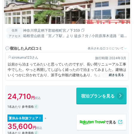
神奈川県足柄下郡箱根町宮ノ下359
住所
箱根登山鉄道「宮ノ下駅」より 徒歩７分 / 小田原厚木道路「箱根
アクセス
口IC」より国道1号線経由20分 （11㎞）
宿泊した人の口コミ
表示される口コミについて
sirokuma123
旅行時期 2024年3月
以前から泊まってみたいと思っていたのですが、長い間リニューアル工事
中でした。やっと再開してしばらく経ったので泊まってみました。建物は
いくつかに分かれており、派手な外観の建物もあり、ちょっとしたミュー
ジアム感覚でした。やはり人気があるみたいで、かなり混んでました。館
内散策が楽しかったのを記憶しています。
24,710
宿泊プランを見る
1名あたり 参考価格
夏休み＆秋旅フェア！
35,600
1名あたり 参考価格