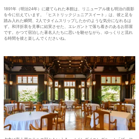
1891年（明治24年）に建てられた本館は、リニューアル後も明治の面影
を今に伝えています。「ヒストリックジュニアスイート」は、彼と足を
踏み入れた瞬間、2人でタイムスリップしたかのような気分になれるは
ず。和洋折衷を見事に結実させた、エレガントで落ち着きのあるお部屋
です。かつて宿泊した著名人たちに思いを馳せながら、ゆっくりと流れ
る時間を彼と楽しんでくださいね。