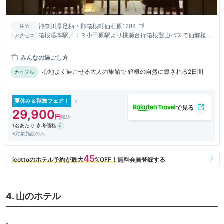
神奈川県足柄下郡箱根町仙石原1284
住所
箱根湯本駅／ＪＲ小田原駅より桃源台行箱根登山バスで仙郷楼前
アクセス
下車／東名高速御殿場ＩＣより138号線で15㎞（約15分）
みんなの過ごし方
心地よく過ごせる大人の旅館で 箱根の自然に癒される2日間
カップル
夏休み＆秋旅フェア！
29,900
1名あたり 参考価格
※対象施設のみ
4. 山のホテル