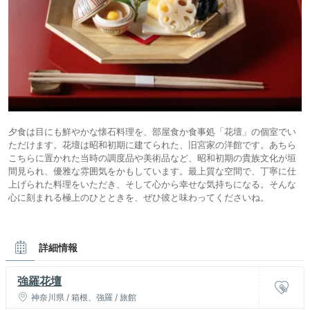
夕食は目にも鮮やかな懐石料理を、部屋食か食事処「花壇」の個室でい
ただけます。花壇は昭和初期に建てられた、旧宮家の洋館です。あちら
こちらに置かれた当時の調度品や美術品など、昭和初期の貴族文化が垣
間見られ、優雅な雰囲気をかもしています。最上質な空間で、丁寧に仕
上げられた料理をいただき、そして心から幸せな気持ちになる。そんな
心に刻まれる極上のひとときを、ぜひ彼と味わってくださいね。
詳細情報
強羅花壇
神奈川県 / 箱根、強羅 / 旅館