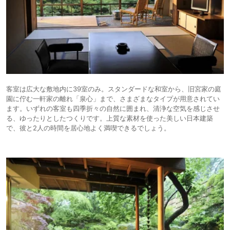
客室は広大な敷地内に39室のみ。スタンダードな和室から、旧宮家の庭
園に佇む一軒家の離れ「泉心」まで、さまざまなタイプが用意されてい
ます。いずれの客室も四季折々の自然に囲まれ、清浄な空気を感じさせ
る、ゆったりとしたつくりです。上質な素材を使った美しい日本建築
で、彼と2人の時間を居心地よく満喫できるでしょう。