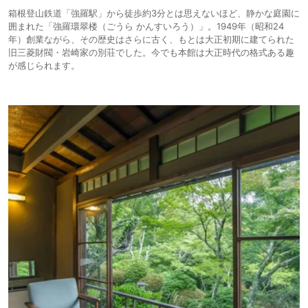
箱根登山鉄道「強羅駅」から徒歩約3分とは思えないほど、静かな庭園に
囲まれた「強羅環翠楼（ごうら かんすいろう）」。1949年（昭和24
年）創業ながら、その歴史はさらに古く、もとは大正初期に建てられた
旧三菱財閥・岩崎家の別荘でした。今でも本館は大正時代の格式ある趣
が感じられます。