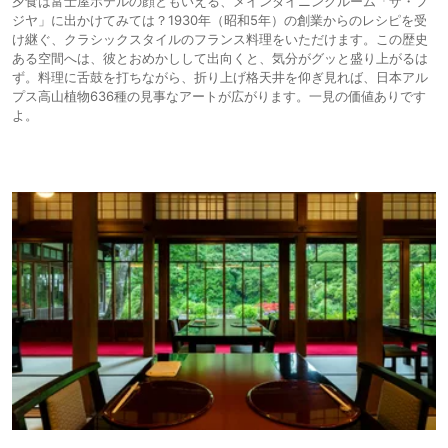
夕食は富士屋ホテルの顔ともいえる、メインダイニングルーム「ザ・フ
ジヤ」に出かけてみては？1930年（昭和5年）の創業からのレシピを受
け継ぐ、クラシックスタイルのフランス料理をいただけます。この歴史
ある空間へは、彼とおめかしして出向くと、気分がグッと盛り上がるは
ず。料理に舌鼓を打ちながら、折り上げ格天井を仰ぎ見れば、日本アル
プス高山植物636種の見事なアートが広がります。一見の価値ありです
よ。