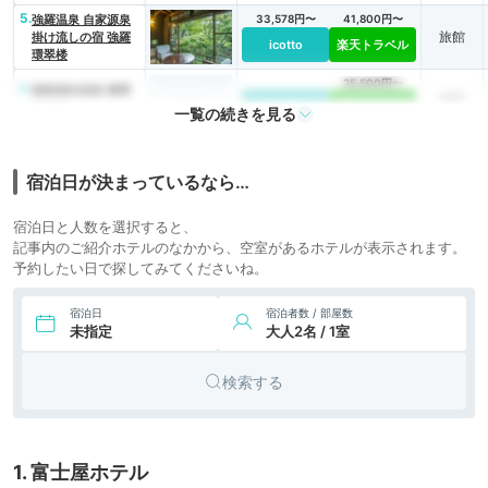
5.
強羅温泉 自家源泉
33,578円〜
41,800円〜
旅館
掛け流しの宿 強羅
icotto
楽天トラベル
環翠楼
25,500円〜
6.
箱根湯本温泉 萬翠
旅館
楼 福住
icotto
楽天トラベル
一覧の続きを見る
7.
旅館
元湯 環翠楼
icotto
楽天トラベル
宿泊日が決まっているなら…
47,706円〜
58,500円〜
8.
箱根芦之湯 松坂屋
宿泊日と人数を選択すると、
旅館
icotto
楽天トラベル
本店
記事内のご紹介ホテルのなかから、空室があるホテルが表示されます。
予約したい日で探してみてくださいね。
26,400円〜
9.
旅館
福住楼
icotto
楽天トラベル
宿泊日
宿泊者数 / 部屋数
未指定
大人2名 / 1室
検索する
1. 富士屋ホテル