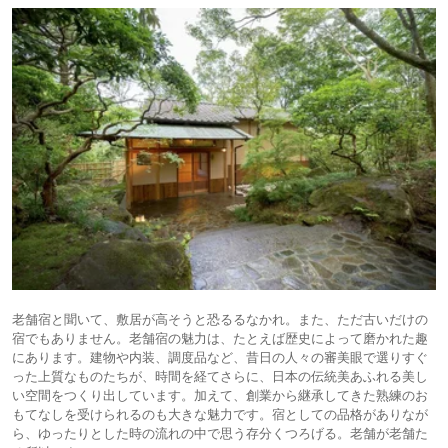
老舗宿と聞いて、敷居が高そうと恐るるなかれ。また、ただ古いだけの
宿でもありません。老舗宿の魅力は、たとえば歴史によって磨かれた趣
にあります。建物や内装、調度品など、昔日の人々の審美眼で選りすぐ
った上質なものたちが、時間を経てさらに、日本の伝統美あふれる美し
い空間をつくり出しています。加えて、創業から継承してきた熟練のお
もてなしを受けられるのも大きな魅力です。宿としての品格がありなが
ら、ゆったりとした時の流れの中で思う存分くつろげる。老舗が老舗た