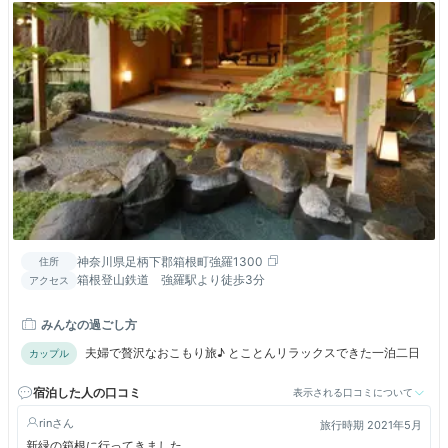
神奈川県足柄下郡箱根町強羅1300
住所
箱根登山鉄道 強羅駅より徒歩3分
アクセス
みんなの過ごし方
夫婦で贅沢なおこもり旅♪ とことんリラックスできた一泊二日
カップル
宿泊した人の口コミ
表示される口コミについて
rin
旅行時期 2021年5月
新緑の箱根に行ってきました、