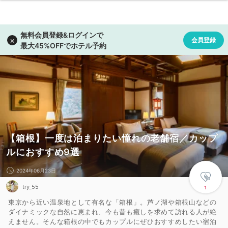
【箱根】一度は泊まりたい憧れの老舗宿／カップ
ルにおすすめ9選
2024年06月23日
try_55
1
東京から近い温泉地として有名な「箱根」。芦ノ湖や箱根山などの
ダイナミックな自然に恵まれ、今も昔も癒しを求めて訪れる人が絶
えません。そんな箱根の中でもカップルにぜひおすすめしたい宿泊