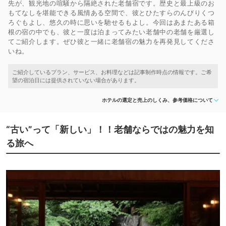
先が、観光地の喧騒から隔絶された老舗宿です。歴史と最上級のお
もてなしを堪能できる風情ある空間で、彼とひたすらのんびりくつ
ろぐもよし、悠久の時に思いを馳せるもよし。今回はあまたある箱
根の宿の中でも、彼と一度は泊まってみたい老舗中の老舗を厳選し
てご紹介します。ぜひ彼と一緒に老舗宿の魅力を再発見してくださ
いね。
ホテルの選定と売上のしくみ、参考価格について
“古い”って「新しい」！！老舗ならではの魅力を知
る旅へ