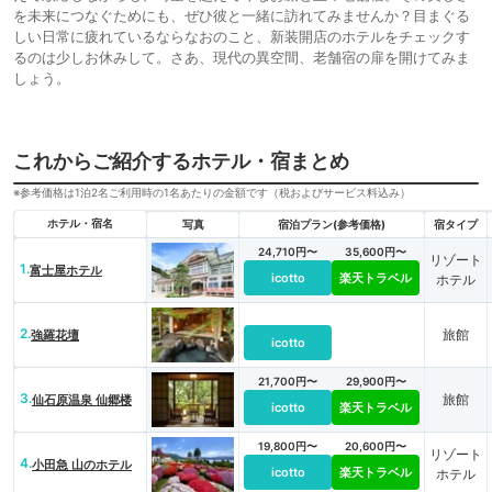
を未来につなぐためにも、ぜひ彼と一緒に訪れてみませんか？目まぐる
しい日常に疲れているならなおのこと、新装開店のホテルをチェックす
るのは少しお休みして。さあ、現代の異空間、老舗宿の扉を開けてみま
しょう。
これからご紹介するホテル・宿まとめ
※参考価格は1泊2名ご利用時の1名あたりの金額です（税およびサービス料込み）
ホテル・宿名
写真
宿泊プラン(参考価格)
宿タイプ
24,710円〜
35,600円〜
リゾート
1.
富士屋ホテル
icotto
楽天トラベル
ホテル
2.
旅館
強羅花壇
icotto
21,700円〜
29,900円〜
3.
旅館
仙石原温泉 仙郷楼
icotto
楽天トラベル
19,800円〜
20,600円〜
リゾート
4.
小田急 山のホテル
icotto
楽天トラベル
ホテル