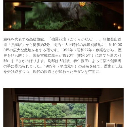
箱根を代表する高級旅館、「強羅花壇（ごうらかだん）」。箱根登山鉄
道「強羅駅」から徒歩約3分、明治・大正時代の高級別荘地に、約10,00
0坪の広大な敷地を有する宿です。1952年（昭和27年）創業ながら、歴
史をひも解くと、閑院宮載仁親王が1930年（昭和5年）に建てた夏の別
邸にまでさかのぼります。別邸は大戦後、春仁親王によって宿の創業者
の手に委ねられました。1989年（平成元年）の改装を経て、歴史と伝統
を受け継ぎつつ、現代の快適さが加わったモダンな空間に。