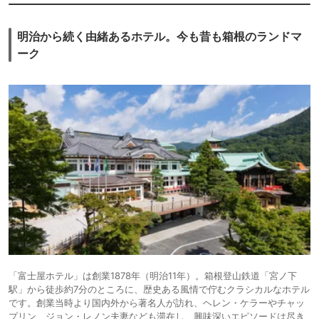
明治から続く由緒あるホテル。今も昔も箱根のランドマ
ーク
「富士屋ホテル」は創業1878年（明治11年）。箱根登山鉄道「宮ノ下
駅」から徒歩約7分のところに、歴史ある風情で佇むクラシカルなホテル
です。創業当時より国内外から著名人が訪れ、ヘレン・ケラーやチャッ
プリン、ジョン・レノン夫妻なども滞在し、興味深いエピソードは尽き