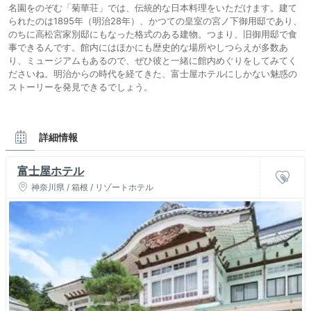
名園をのぞむ「菊華荘」では、伝統的な日本料理をいただけます。建て
られたのは1895年（明治28年）、かつての皇室の宮ノ下御用邸であり、
のちに高松宮家別邸にもなった格式のある建物。つまり、旧御用邸で食
事できるんです。館内にはほかにも歴史的な場所やしつらえが多数あ
り、ミュージアムもあるので、ぜひ彼と一緒に館内めぐりをしてみてく
ださいね。明治からの時代を経てきた、富士屋ホテルにしかない魅惑の
ストーリーを発見できるでしょう。
詳細情報
富士屋ホテル
神奈川県 / 箱根 / リゾートホテル