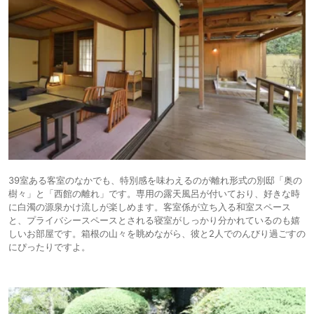
39室ある客室のなかでも、特別感を味わえるのが離れ形式の別邸「奥の
樹々」と「西館の離れ」です。専用の露天風呂が付いており、好きな時
に白濁の源泉かけ流しが楽しめます。客室係が立ち入る和室スペース
と、プライバシースペースとされる寝室がしっかり分かれているのも嬉
しいお部屋です。箱根の山々を眺めながら、彼と2人でのんびり過ごすの
にぴったりですよ。