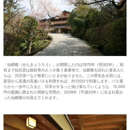
「仙郷楼（せんきょうろう）」が開業したのは1870年（明治3年）。戦
前まで仙石原は政財界の人々が集う避暑地で、仙郷楼を訪れた著名人た
ちは、渋沢栄一など枚挙にいとまがありません。この歴史ある宿には、
新宿から直通の高速バスを利用すれば、約120分で到着します。バス通
りから一歩中に入ると、日常がするっと抜け落ちていくような、15,000
坪の庭園に囲まれた閑静な空間が。2008年（平成20年）に生まれ変わ
った仙郷楼が出迎えてくれます。