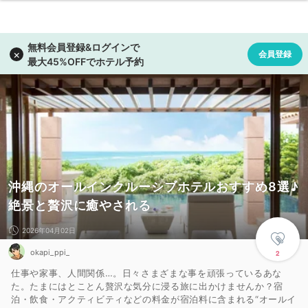
沖縄のオールインクルーシブホテルおすすめ8選♪
絶景と贅沢に癒やされる
2026年04月02日
okapi_ppi_
2
仕事や家事、人間関係…。日々さまざまな事を頑張っているあな
た。たまにはとことん贅沢な気分に浸る旅に出かけませんか？宿
泊・飲食・アクティビティなどの料金が宿泊料に含まれる“オールイ