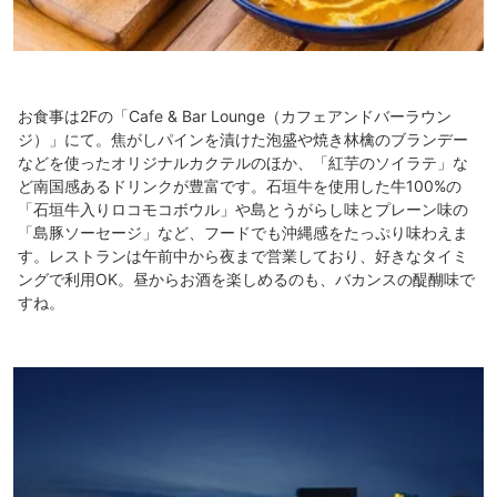
お食事は2Fの「Cafe & Bar Lounge（カフェアンドバーラウン
ジ）」にて。焦がしパインを漬けた泡盛や焼き林檎のブランデー
などを使ったオリジナルカクテルのほか、「紅芋のソイラテ」な
ど南国感あるドリンクが豊富です。石垣牛を使用した牛100%の
「石垣牛入りロコモコボウル」や島とうがらし味とプレーン味の
「島豚ソーセージ」など、フードでも沖縄感をたっぷり味わえま
す。レストランは午前中から夜まで営業しており、好きなタイミ
ングで利用OK。昼からお酒を楽しめるのも、バカンスの醍醐味で
すね。