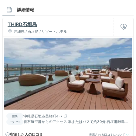
詳細情報
THIRD石垣島
沖縄県 / 石垣島 / リゾートホテル
沖縄県石垣市美崎町4-7
住所
新石垣空港からのアクセス 車またはバスで約30分 石垣港離島タ
アクセス
ーミナルからのアクセス 徒歩約30秒
宿泊した人の口コミ
表示される口コミについて