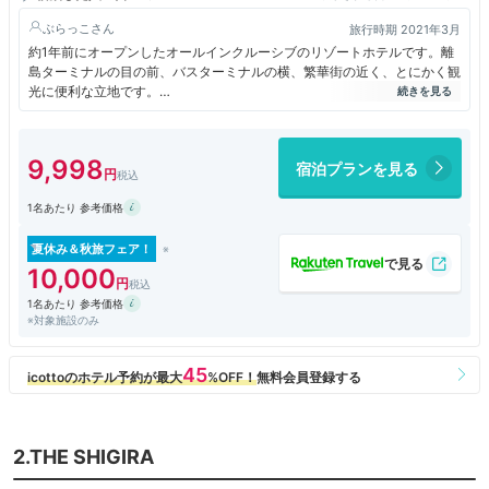
ぶらっこ
旅行時期 2021年3月
約1年前にオープンしたオールインクルーシブのリゾートホテルです。離
島ターミナルの目の前、バスターミナルの横、繁華街の近く、とにかく観
光に便利な立地です。
フロントはなく、２階の自動チェックイン機で事前にメール送付されてき
たQRコードを使用してチェックインします。ルームキーはなく顔認証、
事前に操作手順の動画を見ていましたが、戸惑いました。何度もやり直し
9,998
宿泊プランを見る
をして、ようやく入出できました。館内案内や備品の注文は、部屋に備え
付けのタブレットで行います。滞在中の室内清掃はなく、ゴミ捨ては前日
1名あたり 参考価格
までにタブレットで依頼します。自動販売機がないのでコンビニで調達し
ていました。デジタル世代ではないので、何をするにも時間がかかりまし
たが、３泊しているうちに慣れて、逆に便利だなと思うようになりまし
夏休み＆秋旅フェア！
た。
10,000
クイーンベッドが２つ、ロフトにベッドが２つ、シャワールームと洗面台
1名あたり 参考価格
とトイレは２つずつありました。部屋は広いのですが、収納が一つもな
※対象施設のみ
く、壁にハンガーかけがあるだけ（ハンガー４つ）だったので、唯一この
点が不便でした。リゾートホテルならば、着替えや身の回りのものは、ス
ーツケースから出しておきたいものです。
ルーフトップテラス、ブックラウンジ、カフェ＆バーラウンジは、リゾー
トそのものでした。ルーフトップテラスからの夕焼けや日の入りを見なが
ら、アルコールを楽しみました。ラウンジとはメニューが違いますが、ラ
ウンジでテイクアウトしたものを食べている人もいました。
2.THE SHIGIRA
料理のメニューは少なめで毎日同じですが、どれも見た目が美しく美味し
かったです。定番の沖縄料理はなく、沖縄食材を使用したアレンジメニュ