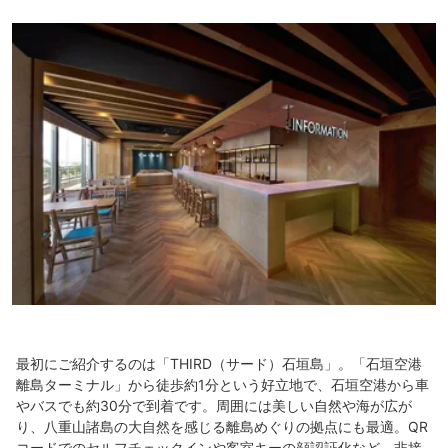
最初にご紹介するのは「THIRD（サード）石垣島」。「石垣空港
離島ターミナル」から徒歩約1分という好立地で、石垣空港から車
やバスでも約30分で到着です。周囲には美しい自然や海が広が
り、八重山諸島の大自然を感じる離島めぐりの拠点にも最適。QR
コードでのセルフチェックインや客室キーの顔認証化など、非接