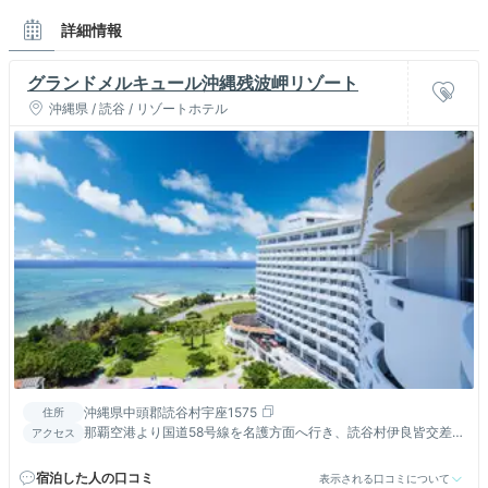
詳細情報
グランドメルキュール沖縄残波岬リゾート
沖縄県 / 読谷 / リゾートホテル
沖縄県中頭郡読谷村宇座1575
住所
那覇空港より国道58号線を名護方面へ行き、読谷村伊良皆交差点
アクセス
を残波岬方面へ。車で約70分。
宿泊した人の口コミ
表示される口コミについて