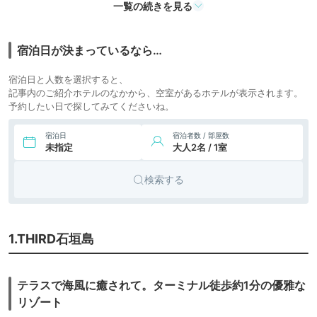
ホテル
一覧の続きを見る
12,382円〜
16,000円〜
7.
リゾート
オクマ プライベート
ビーチ＆リゾート
icotto
楽天トラベル
ホテル
宿泊日が決まっているなら…
8.
グランディスタイル
28,147円〜
27,300円〜
リゾート
沖縄 読谷 ホテル＆
宿泊日と人数を選択すると、
icotto
楽天トラベル
ホテル
リゾート
記事内のご紹介ホテルのなかから、空室があるホテルが表示されます。
予約したい日で探してみてくださいね。
宿泊日
宿泊者数 / 部屋数
未指定
大人2名 / 1室
検索する
1.THIRD石垣島
テラスで海風に癒されて。ターミナル徒歩約1分の優雅な
リゾート