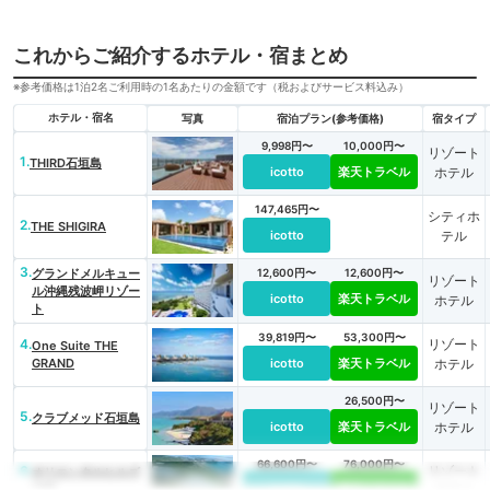
これからご紹介するホテル・宿まとめ
※参考価格は1泊2名ご利用時の1名あたりの金額です（税およびサービス料込み）
ホテル・宿名
写真
宿泊プラン(参考価格)
宿タイプ
9,998円〜
10,000円〜
リゾート
1.
THIRD石垣島
icotto
楽天トラベル
ホテル
147,465円〜
シティホ
2.
THE SHIGIRA
icotto
テル
3.
グランドメルキュー
12,600円〜
12,600円〜
リゾート
ル沖縄残波岬リゾー
icotto
楽天トラベル
ホテル
ト
39,819円〜
53,300円〜
4.
リゾート
One Suite THE
GRAND
icotto
楽天トラベル
ホテル
26,500円〜
リゾート
5.
クラブメッド石垣島
icotto
楽天トラベル
ホテル
66,600円〜
76,000円〜
6.
リゾート
オリエンタルヒルズ
沖縄
icotto
楽天トラベル