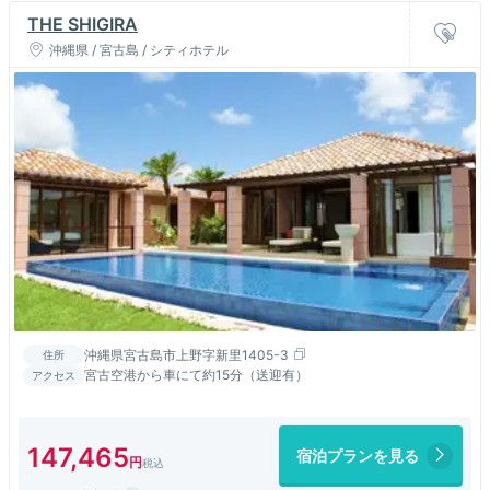
THE SHIGIRA
沖縄県 / 宮古島 / シティホテル
沖縄県宮古島市上野字新里1405-3
住所
宮古空港から車にて約15分（送迎有）
アクセス
147,465
宿泊プランを見る