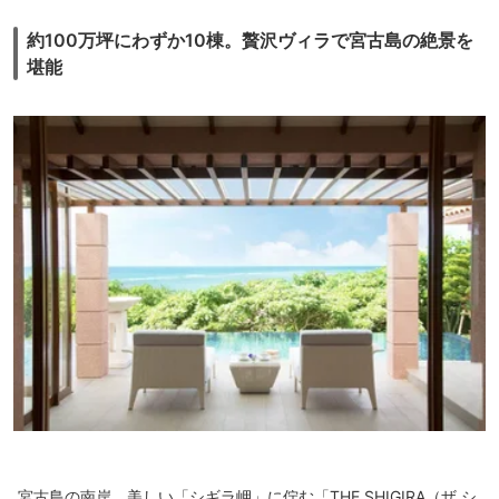
ーが多かったです。ドリンクメニューも限られていますが、泡盛×焦がし
パイン、泡盛×ゴーヤ、泡盛×コーヒーなど珍しいものが多く、財布を気
約100万坪にわずか10棟。贅沢ヴィラで宮古島の絶景を
にせず楽しむことができました。朝食メニューは、サラダ、スモーブロ
堪能
ー、アサイーボウルのセットです。スモーブローだけでは物足りないの
で、みなさんポークたまごおにぎりも注文していました。ハムやチーズな
どもあればいいのですが。
総合的には、リゾートホテルでもビジネスホテルでもない、新たなタイプ
のホテルでした。サービスを求める人や沖縄料理を食べたい人には不向き
です。刺身や海鮮丼を買って部屋で食べてしまいました。干渉されたくな
い人や財布を気にせず館内で飲食したい人、ワーケーション目的にはマッ
チしているようです。従業員のみなさんは若くて愛想もよく、気持ちよく
過ごせました。オールインクルーシブといえども、宿泊料金は高いな、と
いうのが本音です。
宮古島の南岸、美しい「シギラ岬」に佇む「THE SHIGIRA（ザ シ