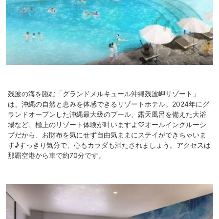
残波の海を臨む「グランドメルキュール沖縄残波岬リゾート」
は、沖縄の自然と恵みを体感できるリゾートホテル。2024年にグ
ランドオープンした沖縄最大級のプール、露天風呂を備えた大浴
場など、極上のリゾート体験が叶いますよ♡オールインクルーシ
ブだから、お財布を気にせず自由気ままにステイができちゃいま
す♪すっきり気分で、心もカラダも満たされましょう。アクセスは
那覇空港から車で約70分です。