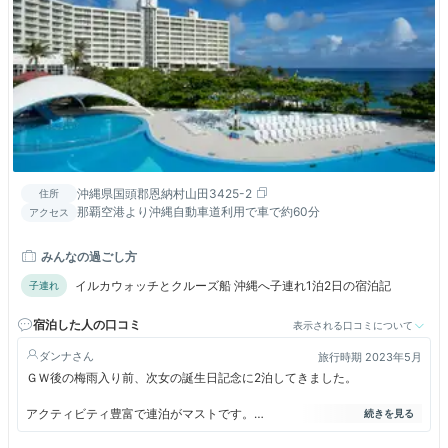
沖縄県国頭郡恩納村山田3425-2
住所
那覇空港より沖縄自動車道利用で車で約60分
アクセス
みんなの過ごし方
イルカウォッチとクルーズ船 沖縄へ子連れ1泊2日の宿泊記
子連れ
宿泊した人の口コミ
表示される口コミについて
ダンナ
旅行時期 2023年5月
ＧＷ後の梅雨入り前、次女の誕生日記念に2泊してきました。
アクティビティ豊富で連泊がマストです。