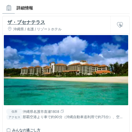
詳細情報
ザ・ブセナテラス
沖縄県 / 名護 / リゾートホテル
沖縄県名護市喜瀬1808
住所
那覇空港より車で約90分（沖縄自動車道利用で約75分）、空港
アクセス
リムジンバス利用で約90分 ※空港からホテル直行の無料シャトル
バスも運行あり
みんなの過ごし方