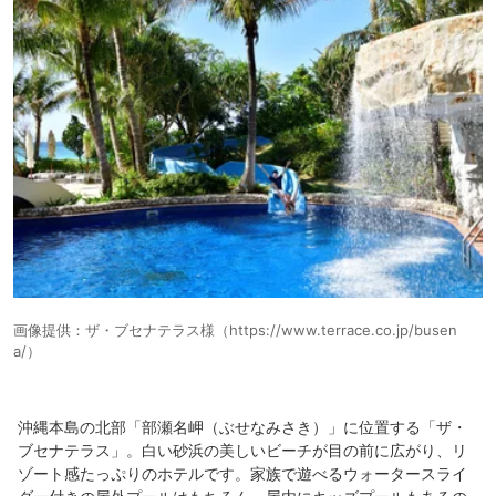
館内用のクーポン1000円分貰えました。
（タオル交換、ゴミ回収、お水の補充はあります）
朝食は1階ロビー横のセイルフィッシュへ
夕食も同じビュッフェに行きました。
朝夕どちらも種類が多く、どれも非常に美味しく
朝食は自分でオレンジやグレープフルーツを絞れたり、
夕食時には流しそうめんをやったり楽しめます。
特にリクエストもしてませんでしたが、夕食時に
画像提供：ザ・ブセナテラス様（https://www.terrace.co.jp/busen
a/）
サプライズでケーキとくす玉を用意してくださり、
スタッフの方々の歌付きで非常にいい思い出になりました。
沖縄本島の北部「部瀬名岬（ぶせなみさき）」に位置する「ザ・
ブセナテラス」。白い砂浜の美しいビーチが目の前に広がり、リ
今回、全国旅行支援でお得に宿泊できました。
ゾート感たっぷりのホテルです。家族で遊べるウォータースライ