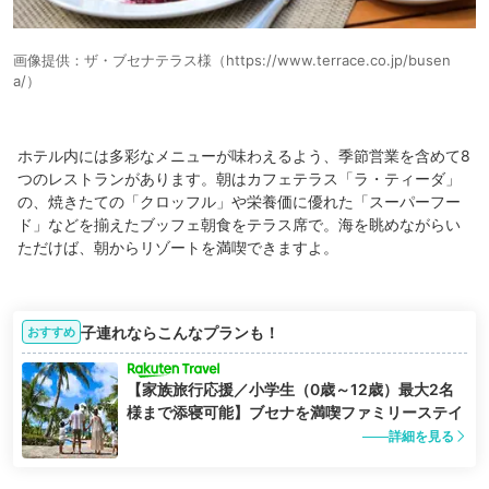
画像提供：ザ・ブセナテラス様（https://www.terrace.co.jp/busen
a/）
ホテル内には多彩なメニューが味わえるよう、季節営業を含めて8
つのレストランがあります。朝はカフェテラス「ラ・ティーダ」
の、焼きたての「クロッフル」や栄養価に優れた「スーパーフー
ド」などを揃えたブッフェ朝食をテラス席で。海を眺めながらい
ただけば、朝からリゾートを満喫できますよ。
子連れならこんなプランも！
おすすめ
【家族旅行応援／小学生（0歳～12歳）最大2名
様まで添寝可能】ブセナを満喫ファミリーステイ
詳細を見る