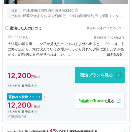
沖縄県国頭郡恩納村瀬良垣2260
住所
那覇空港よりお車で約80分。沖縄自動車道利用（屋嘉インタ
アクセス
ー）で約50分。
宿泊した人の口コミ
表示される口コミについて
ii-chan
旅行時期 2025年3月
大浴場の帰り道に，夕日が見えたのでそのまま外へ出ると、プール向こう
に海が広がり、海に沈んでいく夕陽がしっかり見れて夕陽に波しぶきがあ
がり、幻想的な景色が見られました。
大浴場も、適度な強さのジャグジーが気持ちよく、ドライヤーもマイナス
イオンでスカルプ用の風もくる良品。宿泊客は、バスタオル&#8226;タオ
ルを持たなくてよいので、凄く楽でした。
12,200
宿泊プランを見る
朝食バイキングも種類も多く美味しかったし、アイスクリームを入れると
ソフトクリームになって出てくる機械や、パンケーキが自動で一人分でて
1名あたり 参考価格
くる機械があって、面白かったですよ。お子様にも受けるとおもいます。
夏休み＆秋旅フェア！
12,200
1名あたり 参考価格
※対象施設のみ