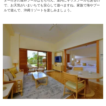
ダー付きの屋外プールはもちろん、屋内にキッズプールもあるの
それなりのお値段はしますが、その価値のあるホテルです
で、お天気がいまいちでも安心して遊べますね。家族で海やプー
ルで遊んで、沖縄リゾートを楽しみましょう。
次回は３泊以上はしたいですね～