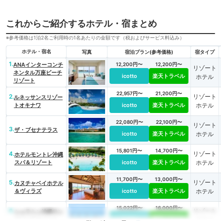
これからご紹介するホテル・宿まとめ
※参考価格は1泊2名ご利用時の1名あたりの金額です（税およびサービス料込み）
ホテル・宿名
写真
宿泊プラン(参考価格)
宿タイプ
1.
ANAインターコンチ
12,200円〜
12,200円〜
リゾート
ネンタル万座ビーチ
icotto
楽天トラベル
ホテル
リゾート
22,957円〜
21,200円〜
2.
リゾート
ルネッサンスリゾー
トオキナワ
icotto
楽天トラベル
ホテル
22,080円〜
22,100円〜
リゾート
3.
ザ・ブセナテラス
icotto
楽天トラベル
ホテル
15,801円〜
14,700円〜
4.
リゾート
ホテルモントレ沖縄
スパ＆リゾート
icotto
楽天トラベル
ホテル
11,700円〜
13,000円〜
5.
リゾート
カヌチャベイホテル
＆ヴィラズ
icotto
楽天トラベル
ホテル
15,022円〜
16,000円〜
6.
リゾート
シェラトン沖縄サン
マリーナリゾート
icotto
楽天トラベル
ホテル