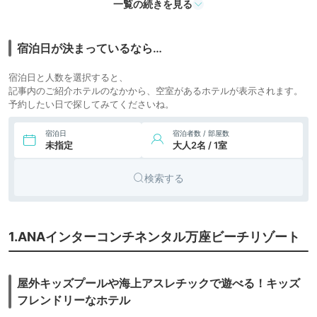
一覧の続きを見る
12,626円〜
12,200円〜
7.
リゾート
ヒルトン沖縄瀬底リ
ゾート
icotto
楽天トラベル
ホテル
宿泊日が決まっているなら…
10,221円〜
9,400円〜
8.
リゾート
リザン シーパーク
宿泊日と人数を選択すると、
ホテル谷茶ベイ
icotto
楽天トラベル
ホテル
記事内のご紹介ホテルのなかから、空室があるホテルが表示されます。
予約したい日で探してみてくださいね。
36,844円〜
37,100円〜
リゾート
9.
ハレクラニ沖縄
icotto
楽天トラベル
ホテル
宿泊日
宿泊者数 / 部屋数
10.
未指定
大人2名 / 1室
ホテルマハイナ ウ
8,500円〜
リゾート
ェルネスリゾート
icotto
楽天トラベル
ホテル
オキナワ
検索する
11.
オリオンホテル モ
20,570円〜
24,200円〜
リゾート
トブ リゾート＆ス
icotto
楽天トラベル
ホテル
パ
12.
オクマ プライベー
12,382円〜
16,000円〜
リゾート
1.ANAインターコンチネンタル万座ビーチリゾート
トビーチ＆リゾー
icotto
楽天トラベル
ホテル
ト
21,498円〜
23,200円〜
13.
リゾート
ヒルトン沖縄北谷
屋外キッズプールや海上アスレチックで遊べる！キッズ
リゾート
icotto
楽天トラベル
ホテル
フレンドリーなホテル