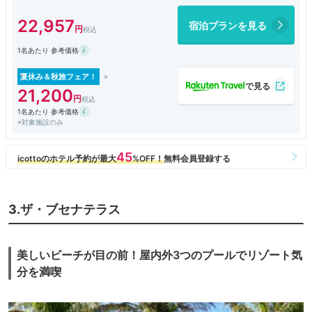
入り口を入ったらロビーにオウムがいて、ビーチにはイルカやエイ。
22,957
宿泊プランを見る
子どもにはスタッフとじゃんけんスタンプラリーでぬいぐるみを貰え
1名あたり 参考価格
外には屋内外のプールやスライダー、もちろんビーチもあり。
バナナボートやドルフィンスプラッシュのアクティビティは子供たちも大
夏休み＆秋旅フェア！
喜びでした。
21,200
1名あたり 参考価格
※対象施設のみ
ちなみにアクティビティはチェックイン後、すぐ予約したほうがいいで
す。
人気のものは、すぐに埋まってしまいます。
お部屋は4階のビーチ側、ダブル＋ソファーベッドのお部屋で、
3.ザ・ブセナテラス
新しいホテルではありませんが非常にキレイでした。
各階に無料のランドリールームがあり、
美しいビーチが目の前！屋内外3つのプールでリゾート気
分を満喫
洗濯機と乾燥機の台数も多く非常に便利です。
更にルームクリーニングをスキップすると、