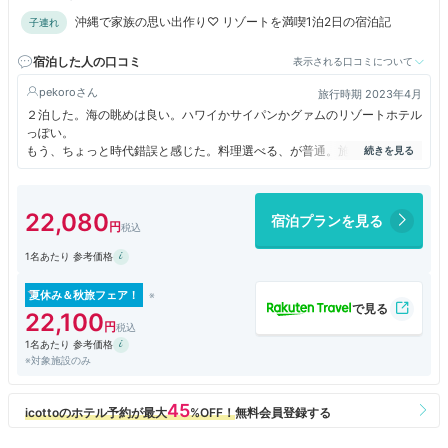
沖縄で家族の思い出作り♡ リゾートを満喫1泊2日の宿泊記
子連れ
宿泊した人の口コミ
表示される口コミについて
pekoro
旅行時期 2023年4月
２泊した。海の眺めは良い。ハワイかサイパンかグァムのリゾートホテル
っぽい。
もう、ちょっと時代錯誤と感じた。料理選べる、が普通。施設が広くてい
ろいろ遊べて子供連れにはいいかもです。
が、実際は昔の思い出に浸る高齢者が多いような印象。とにかく３０年前
のリゾート感満載で、いや 違うでしょって感じでした。あー歳とっちゃ
22,080
宿泊プランを見る
ったな。若者は楽しめるかもです。
1名あたり 参考価格
夏休み＆秋旅フェア！
22,100
1名あたり 参考価格
※対象施設のみ