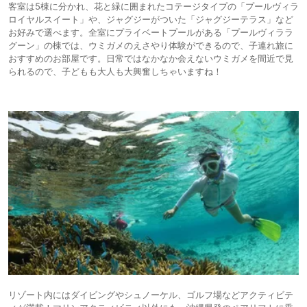
客室は5棟に分かれ、花と緑に囲まれたコテージタイプの「プールヴィラ
ロイヤルスイート」や、ジャグジーがついた「ジャグジーテラス」など
お好みで選べます。全室にプライベートプールがある「プールヴィララ
グーン」の棟では、ウミガメのえさやり体験ができるので、子連れ旅に
おすすめのお部屋です。日常ではなかなか会えないウミガメを間近で見
られるので、子どもも大人も大興奮しちゃいますね！
リゾート内にはダイビングやシュノーケル、ゴルフ場などアクティビテ