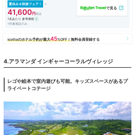
たっぷりの出汁が効いたブイヤベース、マリネ等々・・・
夏休み＆秋旅フェア！
朝食とは言えないクオリティーでした。品数はそこまで多くはないです
41,600
が、手の込んだ料理の数々です。十分お腹も満足できます。
1名あたり 参考価格
朝からシャンパンも飲めますよ～。
※対象施設のみ
和定食も毎日少しずつメニューを変えているようで、連泊でも十分楽しめ
ると思います。こちらもシャンパンがあります。
ビーチからも近いので海も楽しめゴルフ場、温泉も併設されているのでリ
ゾート内で十分堪能できると思います。
ただフライトの到着時刻が遅かったので ホテルまでのシャトルバスもな
くタクシーで行くしかないのは不便かな。
せめて最終の飛行機に合わせて運行してほしいですね。
4.アラマンダ インギャーコーラルヴィレッジ
レゴや絵本で室内遊びも可能。キッズスペースがあるプ
ライベートコテージ