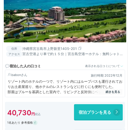
沖縄県宮古島市上野新里1405-201
住所
宮古空港より車で約１５分｜宮古島空港ーホテル：無料シャトル
アクセス
バス、下地島空港ーホテル：有料エアポートライナー詳細はＨＰ
より
宿泊した人の口コミ
表示される口コミについて
babon
旅行時期 2022年12月
リゾート内のホテルの一つで、リゾート内にはループバスも運行されてお
りお土産屋巡り、他ホテルのレストランなどに行くにも便利でした。
部屋はブルーを基調とした室内で、リビングと反対側にベッドルーム、パ
ウダールームも洗面台が2つついており使い勝手が良かったです。
冷蔵庫の中には毎日さんぴん茶とミネラルウォーター、ビールが補充され
てました。
40,730
宿泊プランを見る
屋外ジャグジーもあり、ゆったりと海を見ながら入ることができます。
朝食がとても魅力的で、和定食の店舗と洋食ビュッフェレストランがあり
1名あたり 参考価格
ます。
洋食に関してはシーフードレストランの朝食なので海鮮からとったうまみ