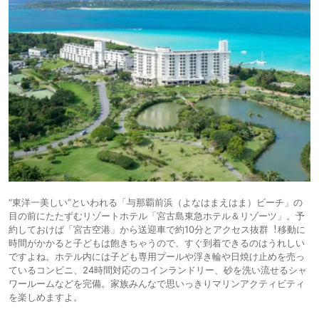
15.
フェリスヴィラス
34,783円〜
35,000円〜
リゾート
イート 宮古島・上
icotto
楽天トラベル
ホテル
野
16.
ビジネス
セントラルリゾー
ト宮古島
ホテル
“東洋⼀美しい”といわれる「与那覇前浜（よなはまえはま）ビーチ」の
⽬の前にたたずむリゾートホテル「宮古島東急ホテル＆リゾーツ」。予
約しておけば「宮古空港」から送迎⾞で約10分とアクセス抜群︕移動に
時間がかかると子どもは飽きちゃうので、すぐ到着できるのはうれしい
ですよね。ホテル内には⼦ども専⽤プールや浮き輪や⽇焼け⽌めを売っ
ているコンビニ、24時間対応のコインランドリー、砂を洗い流せるシャ
ワールームなどを完備。家族みんなで思いっきりマリンアクティビティ
を楽しめますよ。