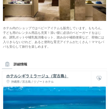
ホテル内のショップではベビーアイテムも販売しています。もちろん、
子ども用のレンタル用品も充実！添い寝に必須のベビーガードをはじ
め、調乳ポットや哺乳瓶消毒セット、踏み台や補助便座など、荷物には
入りきらないけれど、あると便利な育児アイテムがたくさん！ママもパ
パも安心して旅行を楽しめます。
詳細情報
ホテルシギラミラージュ（宮古島）
沖縄県 / 宮古島 / リゾートホテル