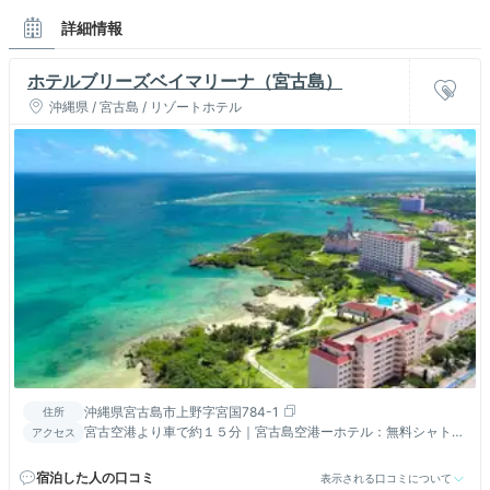
詳細情報
ホテルブリーズベイマリーナ（宮古島）
沖縄県 / 宮古島 / リゾートホテル
沖縄県宮古島市上野字宮国784-1
住所
宮古空港より車で約１５分｜宮古島空港ーホテル：無料シャトル
アクセス
バス、下地島空港ーホテル：有料エアポートライナー詳細はＨＰ
より
宿泊した人の口コミ
表示される口コミについて