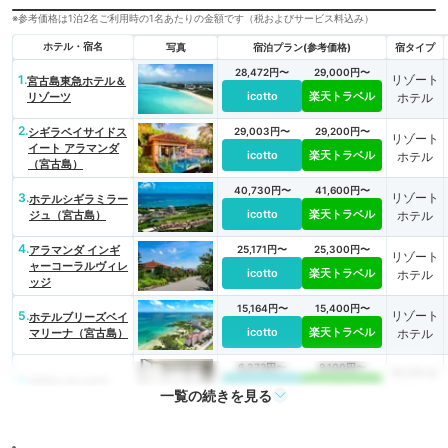
※参考価格は1泊2名ご利用時の1名あたりの金額です（税およびサービス料込み）
ホテル・宿名
写真
宿泊プラン(参考価格)
宿タイプ
28,472円〜
29,000円〜
1.
リゾート
宮古島東急ホテル＆
icotto
楽天トラベル
リゾーツ
ホテル
2.
シギラベイサイドス
29,003円〜
29,200円〜
リゾート
イート アラマンダ
icotto
楽天トラベル
ホテル
（宮古島）
40,730円〜
41,600円〜
3.
リゾート
ホテルシギラミラー
icotto
楽天トラベル
ジュ（宮古島）
ホテル
4.
アラマンダ インギ
25,171円〜
25,300円〜
リゾート
ャーコーラルヴィレ
icotto
楽天トラベル
ホテル
ッジ
15,164円〜
15,400円〜
5.
リゾート
ホテルブリーズベイ
icotto
楽天トラベル
マリーナ（宮古島）
ホテル
6,372円〜
8,100円〜
リゾート
6.
ホテル ローカス
icotto
楽天トラベル
ホテル
一覧の続きを見る
5,878円〜
4,000円〜
7.
リゾート
マリンロッジ・マレ