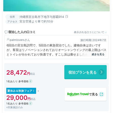
沖縄県宮古島市下地字与那覇914
住所
宮古空港より車で約10分
アクセス
宿泊した人の口コミ
表示される口コミについて
palmlovers
旅行時期 2024年7月
6回目の宮古島訪問で、5回目の東急宿泊でした。建物自体は古いです
が、客室はリノベーションされておりオーシャンウイングの最上階はバス
とトイレが分かれており快適です。すこし浜は痩せましたが、前浜に面し
ている立地は他のホテルのでは経験できない感動が得られます。朝夕の食
事がもう少し改善されれば最高なのですが、、。新しいホテル棟が北側に
2027頃できるとのことで工事をしていました。
28,472
宿泊プランを見る
1名あたり 参考価格
夏休み＆秋旅フェア！
29,000
1名あたり 参考価格
※対象施設のみ