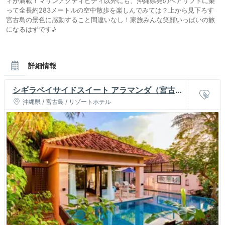
ィが満載！マリンアクティビティ以外にも、沖縄県発のペアリフトに乗
って全長約283メートルの空中散歩を楽しんでみては？上から見下ろす
宮古島の景色に感動すること間違いなし！家族みんな笑顔いっぱいの旅
になるはずです♪
詳細情報
シギラベイサイドスイート アラマンダ（宮古
島）
沖縄県 / 宮古島 / リゾートホテル