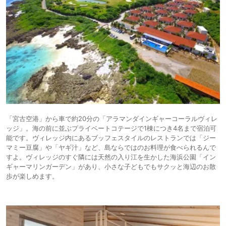
「宮古空港」から車で約20分の「アラマンダインギャーコーラルヴィレ
ッジ」。海の前に並ぶプライベートコテージで1棟につき4名まで宿泊可
能です。ヴィレッジ内にあるブッフェスタイルのレストランでは「ジー
マミー豆腐」や「ヤギ汁」など、島ならではのお料理が食べられるんで
すよ。ヴィレッジのすぐ隣には天然の入り江を生かした海浜公園「イン
ギャーマリンガーデン」があり、小さな子どもでもサクッと海辺のお散
歩が楽しめます。