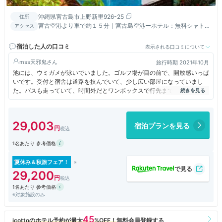
沖縄県宮古島市上野新里926-25
住所
宮古空港より車で約１５分｜宮古島空港ーホテル：無料シャトル
アクセス
バス、下地島空港ーホテル：有料エアポートライナー詳細はＨＰ
より
宿泊した人の口コミ
表示される口コミについて
mss天邪鬼
旅行時期 2021年10月
池には、ウミガメが泳いでいました。ゴルフ場が目の前で、開放感いっぱ
いです。受付と宿舎は道路を挟んでいて、少し広い部屋になっていまし
た。バスも走っていて、時間外だとワンボックスで行先まで届けてくれま
す。
29,003
宿泊プランを見る
1名あたり 参考価格
夏休み＆秋旅フェア！
29,200
1名あたり 参考価格
※対象施設のみ