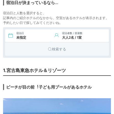
icotto
楽天トラベル
ア宮古島
ホテル
宿泊日が決まっているなら…
11,285円〜
11,100円〜
8.
リゾート
ホットクロスポイン
宿泊日と人数を選択すると、
icotto
楽天トラベル
ト サンタモニカ
ホテル
記事内のご紹介ホテルのなかから、空室があるホテルが表示されます。
予約したい日で探してみてくださいね。
7,678円〜
7,300円〜
9.
ビジネス
ホテルピースアイラ
icotto
楽天トラベル
ンド宮古島
ホテル
宿泊日
宿泊者数 / 部屋数
未指定
大人2名 / 1室
7,509円〜
7,100円〜
10.
リゾート
ウェルネスヴィラ
icotto
楽天トラベル
ブリッサ
ホテル
検索する
11.
ホテル カリフォル
9,404円〜
9,000円〜
リゾート
ニア 宮古島リゾー
icotto
楽天トラベル
ホテル
ト
12.
1.宮古島東急ホテル＆リゾーツ
ホテル・トリフィ
5,552円〜
5,200円〜
リゾート
ート宮古島リゾー
icotto
楽天トラベル
ホテル
ト
45,189円〜
24,000円〜
ビーチが⽬の前︕子ども⽤プールがあるホテル
リゾート
13.
ザ・リスケープ
icotto
楽天トラベル
ホテル
別荘・ヴ
34,098円〜
35,000円〜
14.
フェリスヴィラス
ィラ・コ
icotto
楽天トラベル
イート伊良部島 佐
ンドミニ
和田
アム