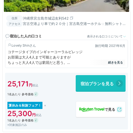
沖縄県宮古島市城辺友利542
住所
宮古空港より車で約２０分｜宮古島空港ーホテル：無料シャトル
アクセス
バス、下地島空港ーホテル：有料エアポートライナー詳細はＨＰ
より
宿泊した人の口コミ
表示される口コミについて
Lovely Shin
旅行時期 2021年6月
コテージタイプのインギャーコーラルビレッジ
お部屋は大人4人まで可能とありますが
ちょっと大人4人では窮屈だと思う。
（部屋の広さが十分ではないので）
ジャグジーは部屋内のあるのはユニークだが
25,171
宿泊プランを見る
展望はありません。
1名あたり 参考価格
海好きの人にとっては
歩いてすぐにシークレットビーチがあるので良いのですが
時には謎の若者が岩陰で戯れています
夏休み＆秋旅フェア！
25,300
地面についているので
1名あたり 参考価格
虫が苦手な人は注意
※対象施設のみ
南国のゴキブリなど出ることがあります