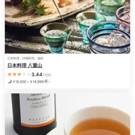
2日目
Morning
07:30
日本料理、沖縄料理、海鮮
日本料理 八重山
海に癒される
3.44
173件
心整う、朝じかん
￥10,000～￥14,999
-