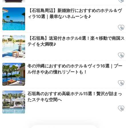
【石垣島周辺】新婚旅行におすすめのホテル＆ヴ
11時のチェックアウトまで海水浴をしたり、プールで遊
ィラ10選｜最幸なハネムーンを♪
んだり、のんびりしましょう。広々としたロビーのソフ
ァで旅の計画を練るのもいいですね。
【石垣島】送迎付きホテル8選！楽々移動で南国ス
テイを大満喫♪
konopi928
冬の沖縄におすすめのホテル＆ヴィラ16選｜プー
私達はレンタカーでしたが、スタッフの方にタクシーの
ル付きやあの憧れリゾートも！
手配が必要か尋ねていただき、心遣いが嬉しかったで
+1
す。
石垣島のおすすめ高級ホテル15選！贅沢が詰まっ
たステキな空間へ
Sightseeing
11:30
ホテルから車で全て約30分圏内