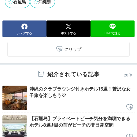
石垣島
沖縄県
ネディクトも提供していただきました。
シェアする
ポストする
LINEで送る
Check-out
11:00
ホテルを出発
クリップ
上質な空間と海景色に
サヨナラを。
紹介されている記事
20件
沖縄のクラブラウンジ付きホテル15選！贅沢な女
子旅を楽しもう♡
【石垣島】プライベートビーチ気分を満喫できる
ホテル8選♪目の前がビーチの非日常空間