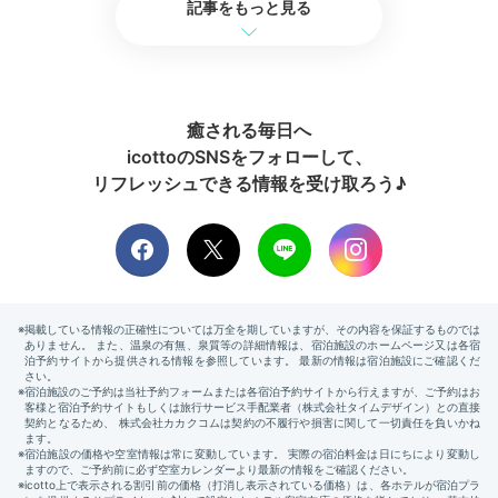
記事をもっと見る
石垣島の絶景を
みにいこう
癒される毎日へ
icottoのSNSをフォローして、
リフレッシュできる情報を受け取ろう♪
石垣島をドライブ
エメ
市民の憩いの遊び場でもある「バンナ公園」。少し高地
に進むと「エメラルドの海を見る展望台」から島内を一
望できます。サンゴ礁の洞窟「石垣島鍾乳洞」もライト
アップされていて、見応えがありますよ。