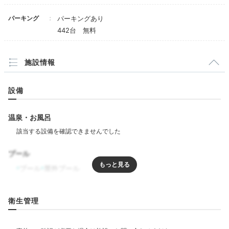
パーキング
パーキングあり
442台 無料
施設情報
設備
温泉・お風呂
しゃぶしゃぶ
寿司
寿司、和食、中国料理…と、館内には6つのレストラン
プール
があり、夕食はよりどりみどり。沖縄料理が味わえる
プール
屋外プール
「日本料理 八重山」で泡盛を吞みながら、郷土料理を
いただいて、のんびり沖縄じかんに浸りましょう。
リラクゼーション
衛生管理
ジム・フィットネス