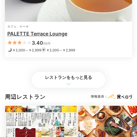
朝は紫外線も優しく、暑すぎないので少し早起きして
カフェ、ケーキ
PALETTE Terrace Lounge
「マエサトビーチ」を散歩するのもいいですね。インド
アプールは朝の7時からオープンしているので、少し泳
3.40
68件
いで朝食に備えるのも◎
￥2,000～￥2,999
￥2,000～￥2,999
Breakfast
レストランをもっと見る
08:00
周辺レストラン
早起きが楽しみになる
情報提供：
朝食ビュッフェ