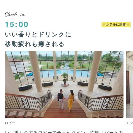
Check-in
15:00
ホテルに到着
いい香りとドリンクに
移動疲れも癒される
ロビー
エン
いい香りのするロビーでチェックイン。南国リゾートを