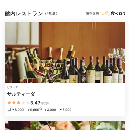
ドライヤー
電気ポット
館内レストラン
（7店舗）
情報提供：
※設備・アメニティは、確認が取れている情報を表示しています。
ラウンジ&バー
バー
「スパ アガローザ」のエステに癒されたり、「トロピ
ックス ラウンジ&バー」でまったりカクテルを楽しむの
もおすすめです。夜は人が少ないナイトプールで、ロマ
ンチックに過ごすのも◎
ビストロ
konopi928
サルティーダ
3.47
ホテル内を散策。夜はプールがライトアップされ幻想的
182件
な空間を楽しみました！部屋ではガラス張りのお風呂に
+3
￥8,000～￥9,999
￥3,000～￥3,999
入り、開放的な気分になりました！