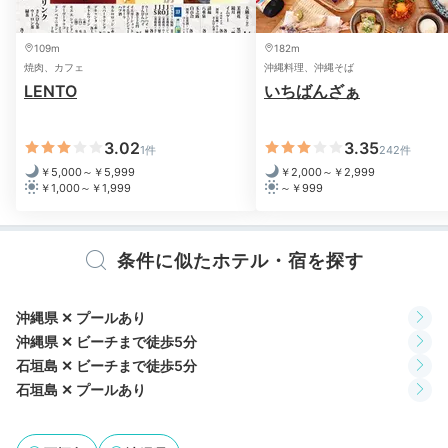
109m
182m
焼肉、カフェ
沖縄料理、沖縄そば
LENTO
いちばんざぁ
3.02
3.35
1件
242件
サンコーストカフェ朝食
朝食
￥5,000～￥5,999
￥2,000～￥2,999
￥1,000～￥1,999
～￥999
朝食は「サンコーストカフェ」でビュッフェを。焼きた
てパン、フレッシュジュース、八重山そば、チャンプル
ー、もずくなど約30種類のメニューが並びます。クラ
条件に似たホテル・宿を探す
ブフロア宿泊者は、他2つのレストランも選べます。
沖縄県 ✕ プールあり
沖縄県 ✕ ビーチまで徒歩5分
石垣島 ✕ ビーチまで徒歩5分
konopi928
石垣島 ✕ プールあり
朝食ビュッフェは私史上最高の美味しさでした。「サル
ティーダ」で、オーダーに合わせてオムレツやエッグベ
+5