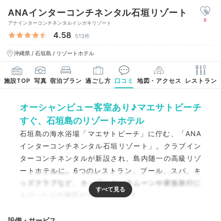
ANAインターコンチネンタル石垣リゾート
8
アナインターコンチネンタルイシガキリゾート
4.58
513件
沖縄県 / 石垣島 / リゾートホテル
施設TOP
写真
宿泊プラン
過ごし方
口コミ
地図・アクセス
レストラン
オーシャンビュー客室あり♪マエサトビーチ
すぐ、石垣島のリゾートホテル
石垣島の海水浴場「マエサトビーチ」に佇む、「ANA
インターコンチネンタル石垣リゾート」。クラブイン
ターコンチネンタルが新設され、島内随一の高級リゾ
ートホテルに。6つのレストラン、プール、スパ、キ
ッズクラブなど、カップルのハネムーンや家族旅行に
もぴったりの施設が充実しています。
設備・サービス