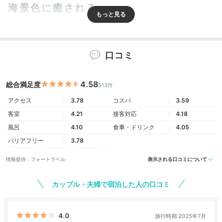
海景色に癒される
口コミ
4.58
総合満足度
513件
アクセス
3.78
コスパ
3.59
客室
4.21
接客対応
4.18
風呂
4.10
食事・ドリンク
4.05
ベイウィングルーム
プレ
バリアフリー
3.78
海景色を望むなら「オーシャンウィング」「ベイウィン
情報提供：フォートラベル
表示される口コミについて
グ」や、ワンランク上の「クラブインターコンチネンタ
ル」を。スタンダードな客室でも全室40㎡以上の広さ
カップル・夫婦で宿泊した人の口コミ
を誇り、ゆったり過ごせるのが魅力です。
4.0
旅行時期 2025年7月