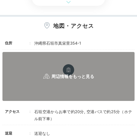
チェックイン後にそのままラウンジでアフタヌー
ンティーをいただきました。
アレルギー持ちなのですが、しっかりと対応して
くださりました。
地図・アクセス
朝食もラウンジで頂きました。朝食はオーダーが
できます。
イブニングカクテルの時にオーダーミスが一度あ
住所
沖縄県石垣市真栄里354-1
りましたがその後の対応は良かったです。
マエサトビーチ
イン
スタッフの対応が口コミで酷評されていました
宿泊者は屋内外のプールとフィットネスジムが無料で利
が 確かに混み合っている時間帯は人数が足りな
いのかなぁ、と言う印象です。
用できます。ホテルに続く「マエサトビーチ」は、シー
ズンならライフガードもついて安心。クラブフロア宿泊
お部屋はちょうどクラブプールの真上で海も良く
ならラウンジでアフタヌーンティーも楽しめます。
見えて素敵でした。リゾート地に来たなぁーと思
える眺めです。
海も目の前だしプールもあるし 次回は孫達を連
れて再訪したいと思えるホテルです。
Dinner
チェックアウト後はカートで駐車場まで送ってい
アクセス
石垣空港からお車で約20分, 空港バスで約25分（ホテ
18:30
ただけました。
ル前下車）
ホテルで夕食を。
送迎
送迎なし
6のレストラン・バー