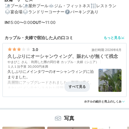
プール
屋外プール
ジム・フィットネス
レストラン
宴会場
ランドリーコーナー
パーキングあり
編集部おすすめの３つのポイント
IN
15:00〜0:00
OUT
〜11:00
海が一望できる客室あり。全室40㎡～、バストイレ別の
広々客室
カップル・夫婦で宿泊した人の口コミ
もっと見る
日本料理、鉄板焼、中国料理、バー…etc。多彩なレスト
ラン
3.0
旅行時期 2026年6月
久しぶりにオーシャンウィング、賑わいが無くて残念
クラブインターコンチネンタル ラウンジで上質なステイ
やまびこ
が叶う
利用した際の同行者
カップル・夫婦（シニア）
１人１泊予算
30,000円未満
久しぶりにメインタワーのオーシャンウィングに泊
まりました。
高層階にアップグレードされました。部屋は広く、
きれいにメンテナンスされた状態で申し分なかった
のですが、ショップが2店ほど閉店していたり、バ
アクセス
3.0
コスパ
2.5
客室
4.0
接客対応
3.0
風呂
評価なし
ーの営業日が少なかったりとかっての賑わいが感じ
ホテルの紹介と売上のしくみ
食事・ドリンク
3.5
バリアフリー
4.0
されませんでした。ベイウィングに人手を集中して
いるのではないかと感じられました。ドリンククー
ポンを受けとったときにもバーの営業日についての
写真
案内がなくあぶなく無駄になりそうでした。ちょっ
と残念に感じました。