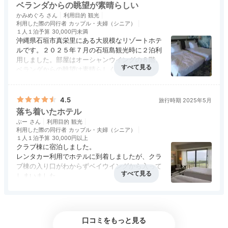
ベランダからの眺望が素晴らしい
かみめぐろ
利用目的
観光
konopi928
利用した際の同行者
カップル・夫婦（シニア）
１人１泊予算
30,000円未満
沖縄県石垣市真栄里にある大規模なリゾートホテ
「デラックスベイルーム」に宿泊。青い海の絶景、素敵なホテルの
ルです。２０２５年７月の石垣島観光時に２泊利
プールを眺めることができます。海から上るキレイな朝日も見るこ
用しました。部屋はオーシャンウイングの８階。
とができました！
ベランダからの眺望は素晴らしく、レストランの
料理も最高。スタッフも皆フレンドリーで、素敵
アクセス
3.0
コスパ
3.0
客室
4.0
接客対応
4.0
風呂
3.0
な３日間を過ごすことが出来ました。値段は高い
食事・ドリンク
4.0
バリアフリー
4.0
けど、石垣島ではおすすめのリゾートホテルで
4.5
旅行時期 2025年5月
す。
落ち着いたホテル
Activity
ぶー
利用目的
観光
16:00
利用した際の同行者
カップル・夫婦（シニア）
１人１泊予算
30,000円以上
クラブ棟に宿泊しました。
プール、海、ゴルフ
レンタカー利用でホテルに到着しましたが、クラ
館内施設を満喫！
ブ棟の入り口がわからずベイウイングから入って
しまいました。
ロビーで受付、クラブ棟の方が迎えに来てくださ
アクセス
評価なし
コスパ
評価なし
客室
5.0
接客対応
評価なし
って長い廊下を通りクラブラウンジでチェックイ
風呂
評価なし
食事・ドリンク
4.0
バリアフリー
評価なし
ンです。
口コミをもっと見る
落ち着いた雰囲気、