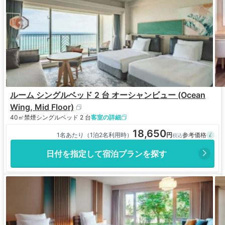
ルーム シングルベッド 2 台 オーシャンビュー (Ocean
Wing, Mid Floor)
40㎡
禁煙
シングルベッド 2 台
客室の詳細
18,650
1名あたり（1泊2名利用時）
日付を指定して宿泊プランを探す