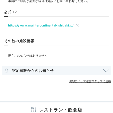
konopi928
飲食
公式HP
レストラン
夕食は、ホテル前の居酒屋「いちばんざぁ」に行きました。沖縄料
理をたくさん堪能できて楽しかったです。
https://www.anaintercontinental-ishigaki.jp/
ベビー＆子供関連
その他の施設情報
Bar
部屋情報
20:00
まったり。のんびり。
その他館内施設
宿泊施設からのお知らせ
南の島の夜の過ごし方
宴会場
ランドリーコーナー
売店・ギフトショップ
コンビニエンスストア
内容について運営スタッフに連絡
アメニティ
テレビ
冷蔵庫
ミニバー
スリッパ
セーフティボックス
洗浄機付トイレ
歯ブラシ
カミソリ
シャンプー
リンス
レストラン・飲食店
ボディソープ
シャワーキャップ
タオル
バスタオル