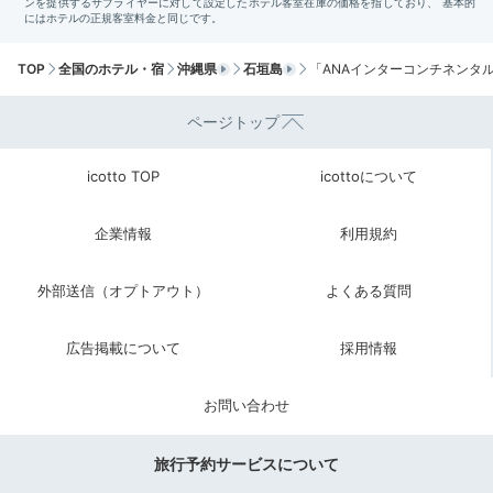
TOP
全国のホテル・宿
沖縄県
石垣島
「ANAインターコンチネンタ
konopi928
ページトップ
「石垣島鍾乳洞」と「バンナ公園」「エメラルドの海を見る展望
台」を観光。石垣島の海は絶景でした。最後に島内を見渡すことが
できてよかったです！
icotto TOP
icottoについて
企業情報
利用規約
Return trip
外部送信（オプトアウト）
よくある質問
17:00
広告掲載について
採用情報
石垣島を満喫するなら
施設充実のホテルへ
お問い合わせ
「ANAインターコンチネンタル石垣リゾート」は、島
旅行予約サービスについて
内随一の規模を誇る石垣島を代表するホテル。食も海も