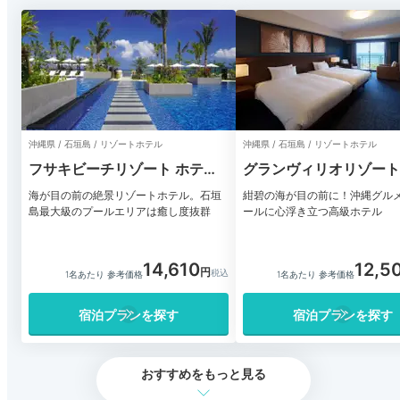
沖縄県 / 石垣島 / リゾートホテル
沖縄県 / 石垣島 / リゾートホテル
フサキビーチリゾート ホテル
グランヴィリオリゾート
＆ヴィラズ
オーシャンズウイング&
海が目の前の絶景リゾートホテル。石垣
紺碧の海が目の前に！沖縄グル
島最大級のプールエリアは癒し度抜群
ガーデン
ールに心浮き立つ高級ホテル
14,610
12,5
1名あたり 参考価格
1名あたり 参考価格
宿泊プランを探す
宿泊プランを探す
おすすめをもっと見る