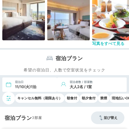
朝食は和食のほうもバイキングになってしまってま
したが、こちらの方が品数おおく、お勧めできま
す。
写真をすべて見る
宿泊プラン
希望の宿泊日、人数で空室状況をチェック
宿泊日
宿泊者数 / 部屋数
11/10(火)1泊
大人2名 / 1室
キャンセル無料（期限あり）
朝食付
朝夕食付
禁煙
現地払いO
宿泊プラン
3
並び替え