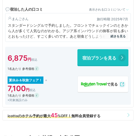
宿泊した人の口コミ
表示される口コミについて
まんご
旅行時期 2025年7月
スタンダードシングルで予約しました。フロントでチェックインのときか
ら人が多くて人気なのがわかる。アジア系インバウンドの御客が前も多い
とおもったけど、すごく多いのです。あと朝食どうしようかなとおもって
つけないで予約したが、前もっての予約だけで満席ということで当日はつ
けられなかったです。なのでモーニング希望なら予約のときにつけないと
NGです。２３時まで１Fフロント奥でドリンクセルフサービスがあり、
6,875
宿泊プランを見る
抹茶オレとかもあって、うれしい。２F大浴場のそばの自動販売機のとこ
ろに無料アイスサービスあり。最中アイスもあった。アメニティは１Ｆで
1名あたり 参考価格
とるスタイルで化粧水から全部あって、シャワーキャップとかもありまし
た。
夏休み＆秋旅フェア！
7,100
1名あたり 参考価格
※対象施設のみ