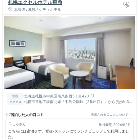
札幌エクセルホテル東急
北海道 / 札幌 / シティホテル
北海道札幌市中央区南八条西5丁目420
住所
札幌市営地下鉄南北線「中島公園駅（2番出口）」から徒歩約3
アクセス
分、「すすきの駅」から徒歩約8分 JR「札幌駅」から車で約10
分 道央道「北広島IC」から車で約25分
宿泊した人の口コミ
表示される口コミについて
しろ
旅行時期 2024年2月
こちらには宿泊せず、1階レストランにてランチビュッフェで利用しまし
た。