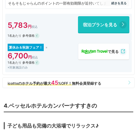
そもそもじゃらんのポイントの一部有効期限が近付いてしまって慌てて時
期的に当時一番近くの旅先で何か使えるものを探してここになりました。
宿泊はANAホリデイインでしたので、雪道でも徒歩10分もせず、きれい
なホテルだったので機会があれば利用したいと思います。
5,783
宿泊プランを見る
1名あたり 参考価格
夏休み＆秋旅フェア！
6,700
1名あたり 参考価格
※対象施設のみ
4.ベッセルホテルカンパーナすすきの
子ども用品も完備の大浴場でリラックス♪