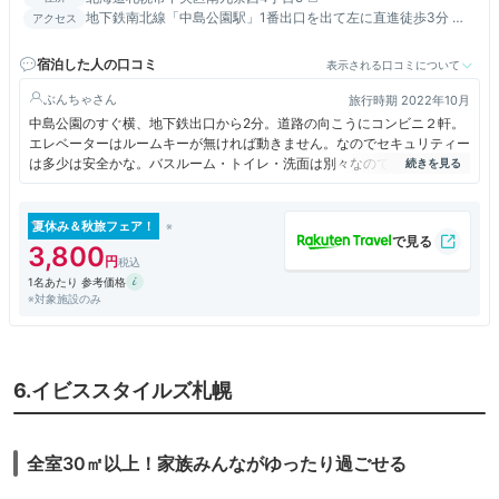
地下鉄南北線「中島公園駅」1番出口を出て左に直進徒歩3分 す
アクセス
すきのからも徒歩10分です。
宿泊した人の口コミ
表示される口コミについて
ぶんちゃ
旅行時期 2022年10月
中島公園のすぐ横、地下鉄出口から2分。道路の向こうにコンビニ２軒。
エレベーターはルームキーが無ければ動きません。なのでセキュリティー
は多少は安全かな。バスルーム・トイレ・洗面は別々なので快適です。朝
食会場はレセプションの奥。ご飯類は無く、サンドイッチはサーモンかト
マトの２種類から選択。朝からがっつり食べたい人にはちょっと物足りな
いかも。清掃は問題なく快適に過ごせました。
夏休み＆秋旅フェア！
3,800
1名あたり 参考価格
※対象施設のみ
6.イビススタイルズ札幌
全室30㎡以上！家族みんながゆったり過ごせる