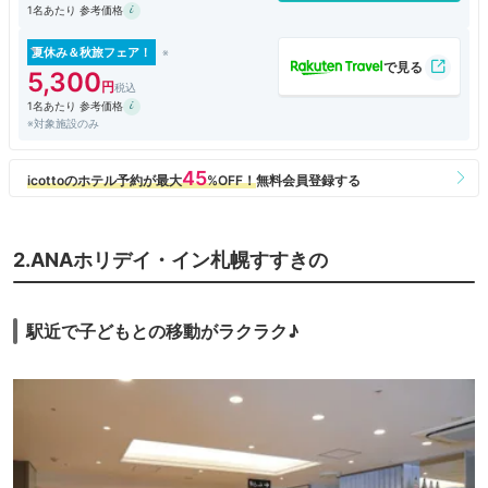
1名あたり 参考価格
今度札幌に行く機会があったらまた利用したいと思った。
夏休み＆秋旅フェア！
5,300
1名あたり 参考価格
※対象施設のみ
2.ANAホリデイ・イン札幌すすきの
駅近で子どもとの移動がラクラク♪