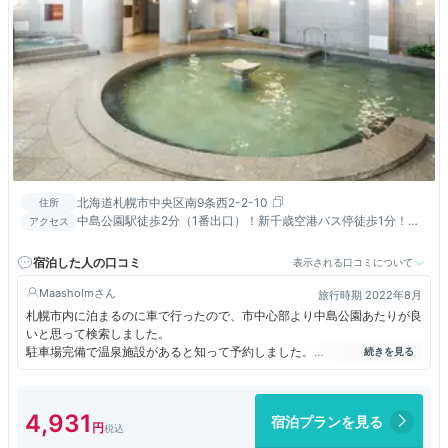
北海道札幌市中央区南9条西2-2-10
住所
中島公園駅徒歩2分（1番出口）！新千歳空港バス停徒歩1分！す
アクセス
すきの徒歩圏内！札幌駅はタクシーで約10分（1000円程度）
宿泊した人の口コミ
表示される口コミについて
Maasholm
旅行時期 2022年8月
札幌市内に泊まるのに車で行ったので、市中心部より中島公園あたりが良
いと思って検索しました。
駐車場完備で温泉施設があると知って予約しました。
よく札幌コンサートホールキタラに行くので、過去にも中島公園あたりに
泊まった事はあったが、このホテルは知らなかった。
旧アートホテルズ札幌だったらしい。
4,931
宿泊プランを見る
何より温泉とサウナがあるのは良かった。
タイミングが合わず素泊まりにしたが、レストランも良い感じだった。