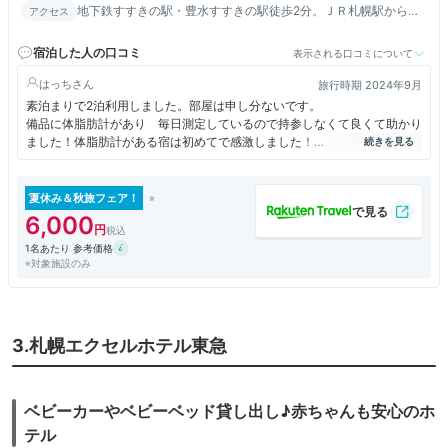
地下鉄すすきの駅・豊水すすきの駅徒歩2分。ＪＲ札幌駅から車
アクセス
で5分。新千歳空港から約1時間。空港行きバス停まで徒歩3分
宿泊した人の口コミ
表示される口コミについて
はっち
旅行時期 2024年9月
素泊まりで2泊利用しました。部屋は申し分ないです。
備品に体脂肪計があり 毎日測定しているので持参しなくて良くて助かり
ました！体脂肪計がある宿は初めてで感激しました！
冷蔵庫に小さな冷凍庫がついていますが、ちゃんと凍ったので、色々な食
品を持って帰るのに、とても助かりました
夏休み＆秋旅フェア！
6,000
浴室は古さを感じました。洗面に赤いかび？
1名あたり 参考価格
換気扇も埃がかなり溜まってました。掃除をしてほしいなあ、と思いまし
※対象施設のみ
た。
3.札幌エクセルホテル東急
ベビーカーやベビーベッド貸し出し♪赤ちゃんも安心のホ
テル