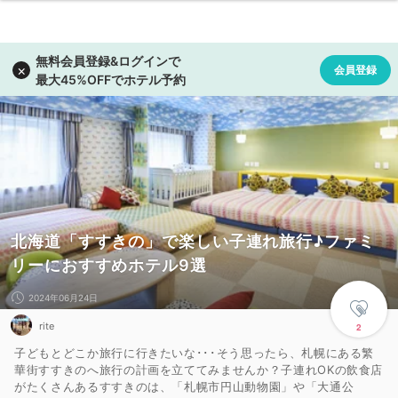
北海道「すすきの」で楽しい子連れ旅行♪ファミ
リーにおすすめホテル9選
2024年06月24日
rite
2
子どもとどこか旅行に行きたいな･･･そう思ったら、札幌にある繁
華街すすきのへ旅行の計画を立ててみませんか？子連れOKの飲食店
がたくさんあるすすきのは、「札幌市円山動物園」や「大通公