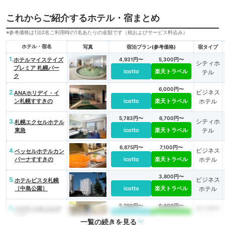
これからご紹介するホテル・宿まとめ
※参考価格は1泊2名ご利用時の1名あたりの金額です（税およびサービス料込み）
ホテル・宿名
写真
宿泊プラン(参考価格)
宿タイプ
1.
ホテルマイステイズ
4,931円〜
5,300円〜
シティホ
プレミア 札幌パー
icotto
楽天トラベル
テル
ク
6,000円〜
2.
ビジネス
ANAホリデイ・イ
ン札幌すすきの
icotto
楽天トラベル
ホテル
5,783円〜
6,700円〜
3.
シティホ
札幌エクセルホテル
東急
icotto
楽天トラベル
テル
6,875円〜
7,100円〜
4.
ビジネス
ベッセルホテルカン
パーナすすきの
icotto
楽天トラベル
ホテル
3,800円〜
5.
ビジネス
ホテルビスタ札幌
［中島公園］
icotto
楽天トラベル
ホテル
5,250円〜
6,400円〜
6.
ビジネス
イビス スタイルズ
札幌
icotto
楽天トラベル
ホテル
一覧の続きを見る