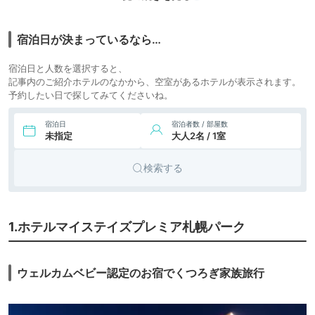
4,750円〜
4,300円〜
7.
ビジネス
コンフォートホテル
札幌すすきの
icotto
楽天トラベル
ホテル
宿泊日が決まっているなら…
6,424円〜
6,900円〜
8.
シティホ
クインテッサホテル
宿泊日と人数を選択すると、
札幌
icotto
楽天トラベル
テル
記事内のご紹介ホテルのなかから、空室があるホテルが表示されます。
予約したい日で探してみてくださいね。
8,603円〜
8,300円〜
9.
ビジネス
ダイワロイネットホ
テル札幌すすきの
icotto
楽天トラベル
ホテル
宿泊日
宿泊者数 / 部屋数
未指定
大人2名 / 1室
検索する
1.ホテルマイステイズプレミア札幌パーク
ウェルカムベビー認定のお宿でくつろぎ家族旅行