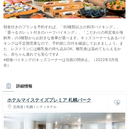
朝食付きのプランを予約すれば、「60種類以上の和洋バイキング」、
「選べるガレット付きのハーフバイキング」、「こだわりの和定食か海
鮮丼」の3種類からお好きな食事が選べます。キッズコーナーもあるバイ
キングは不定期営業なので、予約前に日付を確認しておきましょう。ま
た、レストランには離乳食の持ち込みOK。離乳食は温めてもらえるか
ら、赤ちゃん連れでも安心です♪
※朝食バイキングのキッズコーナーは当面の間休止。（2022年3月現
在）
詳細情報
ホテルマイステイズプレミア 札幌パーク
北海道 / 札幌 / シティホテル