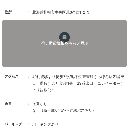
で人気のスイーツをテイクアウト♪季節限定のスイーツ
や焼き菓子などを予約しておき、お部屋でのんびりいた
住所
北海道札幌市中央区北3条西1-2-9
だきましょう。
Freetime
17:30
フィットネスルームで
リフレッシュのひと時
アクセス
JR札幌駅より徒歩7分/地下鉄東豊線さっぽろ駅21番出
口（階段）より徒歩1分・23番出口（エレベーター）
より徒歩2分
送迎
送迎なし
なし（新千歳空港から連絡バスあり）
パーキング
パーキングあり