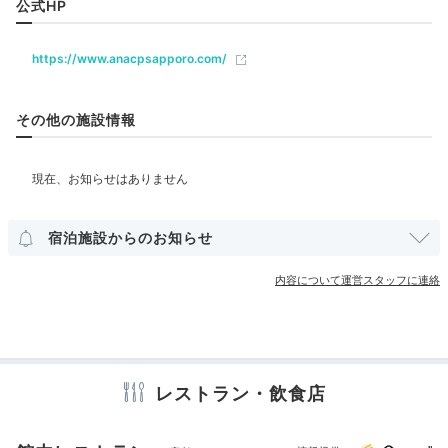
公式HP
ベビー＆子供関連
https://www.anacpsapporo.com/
ベビーベッド
ベッドガード
その他の施設情報
部屋情報
「メム」ディナーメニュー例
「メ
洋室
インターネット利用可能
Wi-Fi利用可能
夕食は、館内のレストランを事前に予約しておくのもお
ユニバーサルルーム
すすめです。「オールデイダイニング メム」では北海
道産牛が付いたディナーやワイン、「和食處 雲海」で
宿泊施設からのお知らせ
その他館内施設
は新鮮魚介の豪華な会席などをいただけます。
宴会場
売店・ギフトショップ
コンビニエンスストア
内容について運営スタッフに連絡
アメニティ
tsupi24
テレビ
ミニバー
スリッパ
洗浄機付トイレ
歯ブラシ
カミソリ
シャンプー
リンス
レストラン・飲食店
ボディソープ
シャワーキャップ
夕食付きのプランにして、ホテルの「オールデイダイニ
バスタオル
ドライヤー
お茶セット
電気ポット
ング メム」で和食をいただきました。おいしかったで
+4
す♪