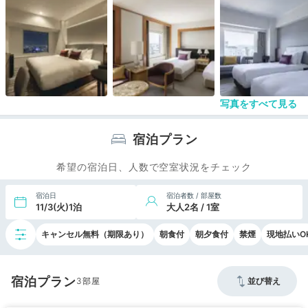
部屋は20平米ほどのツインルーム。
ホテルの施設も過不足ありません。湯量も豊富、アメニティの入浴
剤、それとシェービングクリームがDAVEいよいよ厳冬期の札幌出
張を迎え、日課の早朝ラン継続のためにジム付のホテルを検索。
すると捜査線上にまさかのANAクラウンが浮上。一休のバーゲンで
＠￥8K台と破格だったので２泊で投宿しました。
ちなみにキャンセル不可、予約時点で宿泊料がかかる条件でした。
写真をすべて見る
夜便で到着。
東豊線さっぽろ駅の最寄り出口から徒歩30秒でホテル1階で営業し
ているセコマにたどり着きます。ホテルにセコマ併設って便利です
宿泊プラン
ね。
希望の宿泊日、人数で空室状況をチェック
部屋は20平米ほどのツインルーム。
ホテルの施設も過不足ありません。湯量も豊富、アメニティの入浴
宿泊日
宿泊者数 / 部屋数
剤、それとDOVEのシェービングクリームが何気に嬉しい。
11/3(火)1泊
大人2名 / 1室
収納もOK、ラゲージラックみたいなものがあればベターだったか
な。
キャンセル無料（期限あり）
朝食付
朝夕食付
禁煙
現地払いO
私にとってのメインのジムは1階の入り口脇にありました。
トレミ3台（1台故障中）、その他もひと通り。
宿泊プラン
降雪で外に出るのもままならないのでストレッチやちょっとした筋
3
並び替え
トレなんかにもすごく使い勝手が良かったです。