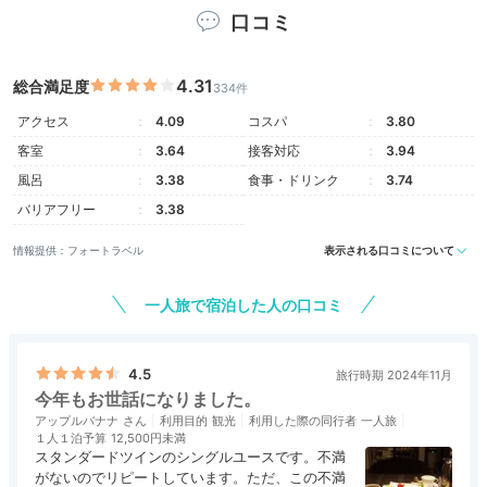
口コミ
4.31
総合満足度
デラックスツイン
334件
オリ
アクセス
4.09
コスパ
3.80
客室は4～20階までの全412室。高層階のお部屋からは
札幌の夜景を眺めることができます。快眠プログラム
客室
3.64
接客対応
3.94
「スリープ・アドバンテージ」のアメニティや貸出品が
風呂
3.38
食事・ドリンク
3.74
揃っていて、ゆったりとホテル時間を楽しめますよ。
バリアフリー
3.38
情報提供：フォートラベル
表示される口コミについて
一人旅で宿泊した人の口コミ
tsupi24
「スリープアドバンテージ」のアメニティが充実♪デラ
4.5
旅行時期 2024年11月
ックスツインのドレッサーは女優ライトがついていてテ
+4
今年もお世話になりました。
ンションが上がります！
アップルバナナ
利用目的
観光
利用した際の同行者
一人旅
１人１泊予算
12,500円未満
スタンダードツインのシングルユースです。不満
がないのでリピートしています。ただ、この不満