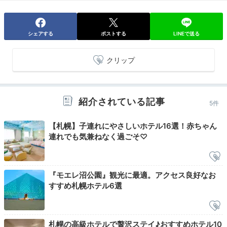
シェアする
ポストする
LINEで送る
クリップ
朝食は「オールデイダイニング メム」のブッフェ。和
洋食の他、味噌ラーメンやジンギスカン、ザンギ、スー
プカレーといった北海道グルメがずらりと並びます。ラ
イブキッチンのオムレツやパンケーキも人気！
紹介されている記事
5件
【札幌】子連れにやさしいホテル16選！赤ちゃん
連れでも気兼ねなく過ごそ♡
tsupi24
朝食ブッフェは和洋両方あり、誰でも楽しめるラインナ
『モエレ沼公園』観光に最適。アクセス良好なお
ップでした♪ライブキッチンで作ってくれるオムレツが
+5
すすめ札幌ホテル6選
とてもおいしかったです。
札幌の高級ホテルで贅沢ステイ♪おすすめホテル10