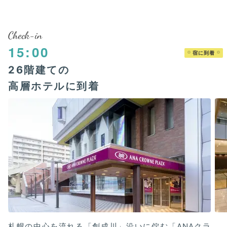
Check-in
15:00
宿に到着
26階建ての
高層ホテルに到着
札幌の中心を流れる「創成川」沿いに佇む「ANAクラ