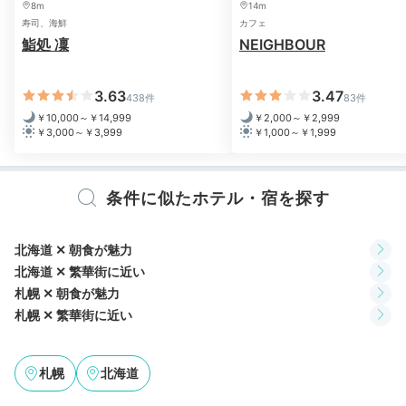
8m
14m
目覚めに「朝用抹茶入ミント緑茶」を煎れて気分爽快。
寿司、海鮮
カフェ
鮨処 凜
NEIGHBOUR
札幌の朝の風景を楽しみながら優雅なモーニングティー
をいただきましょう。お腹も刺激されて、朝食が美味し
く感じられそうですね。
3.63
3.47
438件
83件
￥10,000～￥14,999
￥2,000～￥2,999
￥3,000～￥3,999
￥1,000～￥1,999
Breakfast
08:00
条件に似たホテル・宿を探す
80種超の料理が並ぶ
北海道 ✕ 朝食が魅力
北海道グルメブッフェ
北海道 ✕ 繁華街に近い
札幌 ✕ 朝食が魅力
札幌 ✕ 繁華街に近い
札幌
北海道