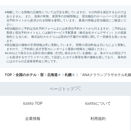
館内のお土産コーナーや24時間営業のローカルコンビ
ニ「セイコーマート」で選んでも◎
Check-out
13:00
ぐっすり眠ってお腹も満足
心も体もリフレッシュ！
TOP
全国のホテル・宿
北海道
札幌
「ANAクラウンプラザホテル札
豊富なアメニティやフィットネスルーム、テイクアウト
のスイーツなど、ひとり時間をサポートしてくれるサー
ページトップ
ビスが充実している「ANAクラウンプラザホテル札
幌」。リフレッシュ旅の際はぜひ滞在を。
icotto TOP
icottoについて
企業情報
利用規約
tsupi24