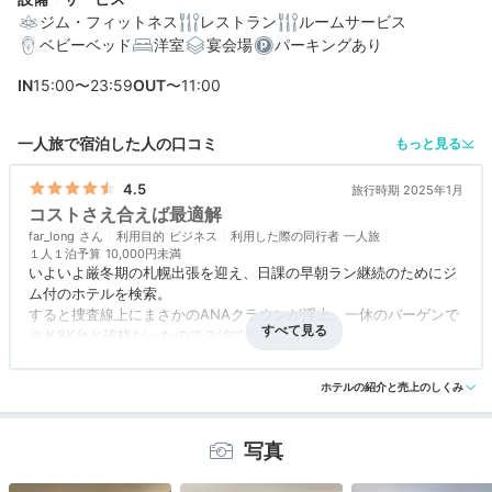
ジム・フィットネス
レストラン
ルームサービス
ベビーベッド
洋室
宴会場
パーキングあり
編集部おすすめの３つのポイント
IN
15:00〜23:59
OUT
〜11:00
快眠をサポート。「スリープアドバンテージ」のアメニ
一人旅で宿泊した人の口コミ
もっと見る
ティ
こだわりのケーキをお部屋で！豊富なテイクアウトメニ
4.5
旅行時期 2025年1月
ュー
コストさえ合えば最適解
far_long
利用目的
ビジネス
利用した際の同行者
一人旅
味噌ラーメンにザンギ♪北海道グルメを味わう朝食ブッフ
１人１泊予算
10,000円未満
ェ
いよいよ厳冬期の札幌出張を迎え、日課の早朝ラン継続のためにジ
ム付のホテルを検索。
すると捜査線上にまさかのANAクラウンが浮上。一休のバーゲンで
＠￥8K台と破格だったので２泊で投宿しました。
ちなみにキャンセル不可、予約時点で宿泊料がかかる条件でした。
アクセス
4.5
コスパ
4.5
客室
4.5
接客対応
4.5
風呂
4.0
食事・ドリンク
4.0
バリアフリー
評価なし
ホテルの紹介と売上のしくみ
夜便で到着。
東豊線さっぽろ駅の最寄り出口から徒歩30秒でホテル1階で営業し
ているセコマにたどり着きます。ホテルにセコマ併設って便利です
写真
ね。