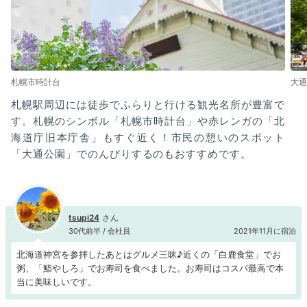
札幌市時計台
大通
札幌駅周辺には徒歩でふらりと行ける観光名所が豊富で
す。札幌のシンボル「札幌市時計台」や赤レンガの「北
海道庁旧本庁舎」もすぐ近く！市民の憩いのスポット
「大通公園」でのんびりするのもおすすめです。
tsupi24
30代前半 / 会社員
2021年11月に宿泊
北海道神宮を参拝したあとはグルメ三昧♪近くの「白鹿食堂」でお
粥、「鮨やしろ」でお寿司を食べました。お寿司はコスパ最高で本
当に美味しいです。