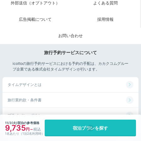
外部送信（オプトアウト）
よくある質問
こちらのホテルはアフタヌーンティー、持ち帰りケーキなどもおす
すめ。有名紅茶ブランド「TWG」の飲み放題が付いたランチも大好
広告掲載について
採用情報
きです！
お問い合わせ
今回紹介したスポット
旅行予約サービスについて
icottoの旅行予約サービスにおける予約の手配は、カカクコムグルー
プ企業である株式会社タイムデザインが行います。
タイムデザインとは
旅行業約款・条件書
札幌市時計台
北海道庁旧本庁舎
プライバシーポリシー
11/3(火)宿泊の参考価格
9,735
宿泊プランを探す
©Kakaku.com, Inc. All Rights Reserved.
1名あたり（1泊2名利用時）