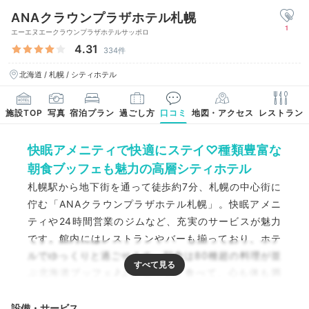
ANAクラウンプラザホテル札幌
1
エーエヌエークラウンプラザホテルサッポロ
4.31
334件
北海道 / 札幌 / シティホテル
施設TOP
写真
宿泊プラン
過ごし方
口コミ
地図・アクセス
レストラン
快眠アメニティで快適にステイ♡種類豊富な
朝食ブッフェも魅力の高層シティホテル
札幌駅から地下街を通って徒歩約7分、札幌の中心街に
佇む「ANAクラウンプラザホテル札幌」。快眠アメニ
ティや24時間営業のジムなど、充実のサービスが魅力
です。館内にはレストランやバーも揃っており、ホテ
ルでゆっくりと過ごせます。朝食は80種超の料理が並
ぶ北海道ブッフェ♪よく寝てよく食べて、心も体も満
たされて。
設備・サービス