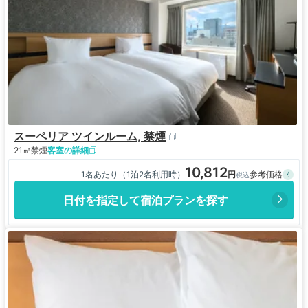
スーペリア ツインルーム, 禁煙
21㎡
禁煙
客室の詳細
10,812
1名あたり（1泊2名利用時）
日付を指定して宿泊プランを探す