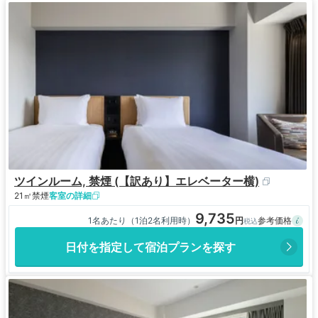
ちなみにチェックイン時に思い出したようにIHGのメンバーシップ
を利用。
思い起こせばANAホテルは博多、那覇、広島、大阪と西日本ばかり
利用してきましたが、最近訪れる機会が多い札幌もアクセス良好で
良かったです。
メンバーシップでレイトチェックアウトも14時。一旦仕事を済ませ
てから昼時に戻ってパッキングできたので助かりました。
価格さえ折り合えば、ぜひ再訪したいところです。
ツインルーム, 禁煙 (【訳あり】エレベーター横)
21㎡
禁煙
客室の詳細
9,735
1名あたり（1泊2名利用時）
日付を指定して宿泊プランを探す