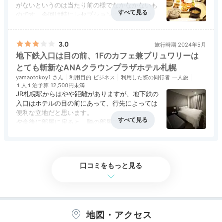
がないというのは当たり前の様でなかなかないも
Relax
のです。今回は特にレセプションの方の接客の配
慮がよかったです。安定の朝食は、ひそかに気に
16:00
アクセス
5.0
コスパ
4.5
客室
4.0
接客対応
4.5
風呂
4.5
入っていた味噌ラーメンがなくなっていました
食事・ドリンク
4.5
バリアフリー
評価なし
が、やっぱり全体のクオリティーは高くて満足で
3.0
旅行時期 2024年5月
お部屋でのんびり
した。
地下鉄入口は目の前、1Fのカフェ兼ブリュワリーは
ティータイム♡
とても斬新なANAクラウンプラザホテル札幌
yamaotokoy1
利用目的
ビジネス
利用した際の同行者
一人旅
１人１泊予算
12,500円未満
JR札幌駅からはやや距離がありますが、地下鉄の
入口はホテルの目の前にあって、行先によっては
便利な立地だと思います。
夕食後に部屋に戻ると、隣の部屋で盛大に宴会が
行われていました。フロントに相談すると心よく
アクセス
4.0
コスパ
3.0
客室
3.0
接客対応
4.0
風呂
3.0
部屋を変えてもらえて、柔軟な対応がありがたか
食事・ドリンク
4.5
バリアフリー
3.0
ったです。
1Fにあるカフェ兼ブリュワリーはとても面白い試
口コミをもっと見る
みだと思いました。特徴あるビールは美味しかっ
た。
ティータイムには2階の「オールデイダイニング メム」
地図・アクセス