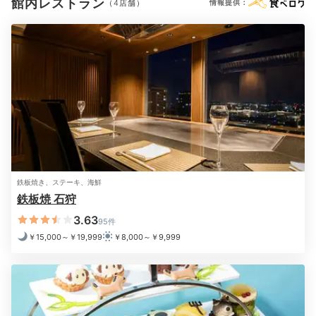
館内レストラン
（4店舗）
情報提供：
※設備・アメニティは、確認が取れている情報を表示しています。
Night
22:00
快眠アメニティで
お休み前の癒し時間
鉄板焼き、ステーキ、海鮮
鉄板焼 石狩
3.63
95件
￥15,000～￥19,999
￥8,000～￥9,999