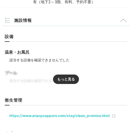
有（地下2～3階、有料、予約不要）
施設情報
ホテル1階のフィットネスルームは、宿泊者は24時間い
つでも利用できます。最新鋭のトレーニングマシンで汗
をかいて、日々のストレスも一緒にスッキリ洗い流し
設備
て。
温泉・お風呂
Dinner
プール
19:30
お好みのレストランへ
リラクゼーション
道産食材を味わう夕食
衛生管理
ジム・フィットネス
https://www.anacpsapporo.com/stay/clean_promise.html
飲食
レストラン
ルームサービス