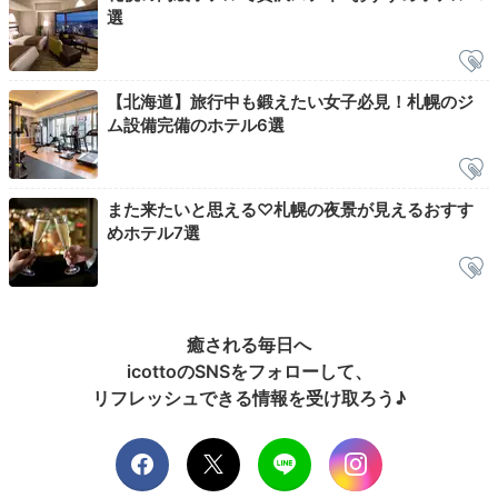
選
Check-out
11:00
宿を出発
【北海道】旅行中も鍛えたい女子必見！札幌のジ
ゆったり過ごせる
ム設備完備のホテル6選
11時チェックアウト
また来たいと思える♡札幌の夜景が見えるおすす
めホテル7選
癒される毎日へ
icottoのSNSをフォローして、
リフレッシュできる情報を受け取ろう♪
チェックアウト時間までのんびり過ごしましょう。ホテ
ル周辺をお散歩したり、お土産を買ったり。お土産は、