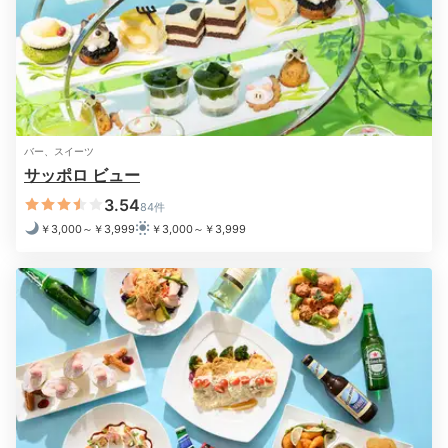
アメニティ
夕食後はお部屋で「スリープアドバンテージ」を体験。
オリジナル入浴剤のお風呂に浸かり、アロマを炊いてリ
ラックス。アイウォーマーを付けてベッドに横になれ
ば、心地よい眠りに誘われます。
バー、スイーツ
サッポロ ビュー
3.54
84件
tsupi24
￥3,000～￥3,999
￥3,000～￥3,999
アロマオイルをフロントに頼んでお部屋で香りを楽しん
だり、アメニティの夜用ほうじ玄米茶を飲んだり。寝る
+1
前にとてもリラックスできました。
2日目