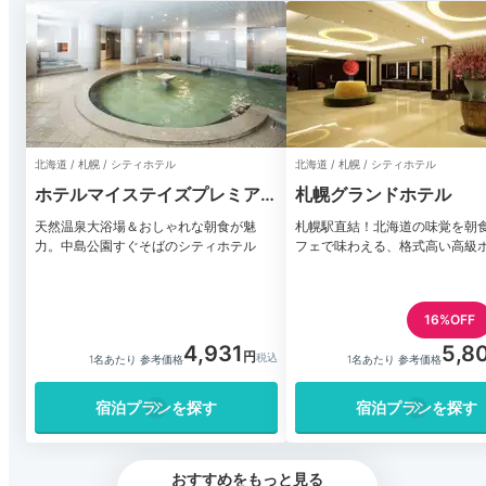
北海道 / 札幌 / シティホテル
北海道 / 札幌 / シティホテル
ホテルマイステイズプレミア
札幌グランドホテル
札幌パーク
天然温泉大浴場＆おしゃれな朝食が魅
札幌駅直結！北海道の味覚を朝
力。中島公園すぐそばのシティホテル
フェで味わえる、格式高い高級
16%OFF
4,931
5,8
1名あたり 参考価格
1名あたり 参考価格
宿泊プランを探す
宿泊プランを探す
おすすめをもっと見る