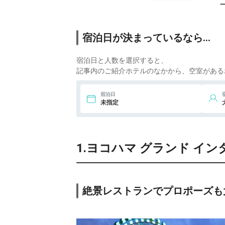
6.
ホテルニューグラ
ンド
ic
10,
7.
ニューオータニイ
宿泊日が決まっているなら…
ン横浜プレミアム
ic
13,
宿泊日と人数を選択すると、
8.
ハイアット リージ
ェンシー 横浜
ic
記事内のご紹介ホテルのなかから、空室がある
9,
9.
ローズホテル横浜
宿泊日
ic
未指定
20,
10.
横浜ベイシェラ
トン ホテル＆タ
ic
ワーズ
1.ヨコハマ グランド イ
6,
11.
横浜桜木町ワシ
ントンホテル
ic
5,
12.
ナビオス横浜
ic
絶景レストランでプロポーズも