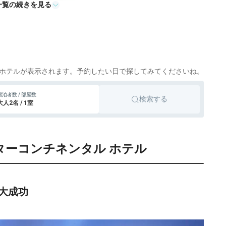
一覧の続きを見る
シティホテル
横浜
otto
楽天トラベル
336円〜
9,800円〜
シティホテル
横浜、桜木町
otto
楽天トラベル
915円〜
13,100円〜
シティホテル
横浜
otto
楽天トラベル
ホテルが表示されます。予約したい日で探してみてくださいね。
333円〜
9,500円〜
シティホテル
横浜
宿泊者数 / 部屋数
検索する
otto
楽天トラベル
大人2名 / 1室
416円〜
20,400円〜
シティホテル
横浜
otto
楽天トラベル
ンターコンチネンタル ホテル
054円〜
6,200円〜
ビジネスホテル
横浜、桜木町
otto
楽天トラベル
739円〜
5,900円〜
シティホテル
横浜
otto
楽天トラベル
大成功