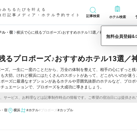
心みちるたびを叶える
旅行記事メディア・ホテル予約サイト
記事検索
ホテル検索
テル・宿
横浜で心に残るプロポーズ♪おすすめホテル13選／神奈川
残るプロポーズ♪おすすめホテル13選／
ポーズ。一生に一度のことだから、万全の体制を整えて、相手の心にずっと残
ても大切。けれど横浜にはたくさんのスポットがあって、どこがいいのか迷う
ロポーズに最適なオプションがあるホテルや雰囲気抜群のホテルなど、プロポ
シチュエーションで、プロポーズを大成功に導きましょう。
ル・宿
横浜
#ホテル
#プロポーズ
#カップル