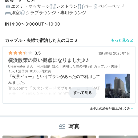
エステ・マッサージ
レストラン
バー
ベビーベッド
洋室
クラブラウンジ・専用ラウンジ
IN
14:00〜3:00
OUT
〜10:00
編集部おすすめの３つのポイント
カップル・夫婦で宿泊した人の口コミ
もっと見る
観覧車や海景色も♪海側客室からみなとみらいの夜景を一
望
3.5
旅行時期 2025年1月
横浜散策の良い拠点になりました♪♪
焼売や横浜発祥のナポリタン、シュウマイ。横浜らしさ
満載の朝食
Clearwater
利用目的
観光
利用した際の同行者
カップル・夫婦
１人１泊予算
10,000円未満
「夜景ビュー」というプランがあったので利用して
赤レンガ倉庫、横浜ランドマークタワー…。観光に便利な
立地
みました。
Trip.comで「スタンダードダブルルーム」は、VAT
とサービス料を入れても10,300円とかなりお得な
値段でした。
アクセス
5.0
コスパ
3.5
客室
2.5
接客対応
4.0
風呂
3.0
しかもタイミングよく特別セールをやっていたので
ホテルの紹介と売上のしくみ
食事・ドリンク
評価なし
バリアフリー
評価なし
【8,697円】で泊まることができました(^^)・・・
が、部屋は極狭(>_<)→寝るだけの部屋になってし
まいました(^^;;
写真
それでも夜景を見ながらの【部屋飲み】は悪くなか
ったです。