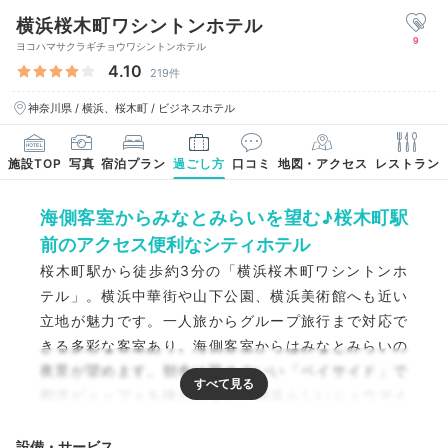
横浜桜木町ワシントンホテル
9
ヨコハマサクラギチョウワシントンホテル
4.10
219件
神奈川県 / 横浜、桜木町 / ビジネスホテル
施設TOP
写真
宿泊プラン
過ごし方
口コミ
地図・アクセス
レストラン
海側客室からみなとみらいを望む♪桜木町駅
前のアクセス便利なシティホテル
桜木町駅から徒歩約3分の「横浜桜木町ワシントンホ
テル」。横浜中華街や山下公園、横浜美術館へも近い
立地が魅力です。一人旅からグループ旅行まで対応で
きる多彩な客室あり。海側客室からはみなとみらいの
夜景が望めます。朝食は眺めのいい「ベイサイド」で
和洋ビュッフェを味わえます。横浜らしいシュウマイ
やナポリタンをはじめ、和洋豊富な料理が並び満足度
◎
設備・サービス