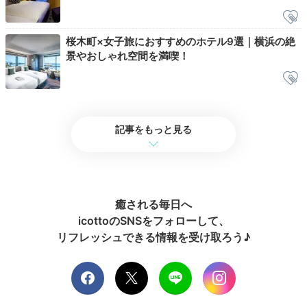
桜木町×女子旅におすすめのホテル9選｜横浜の絶
景やおしゃれ空間を満喫！
記事をもっと見る
ホテルステイも楽しみつつ、みなとみらいの夜景も堪能
できた2日間にお別れです。この後は横浜観光にでかけ
ましょう。
癒される毎日へ
icottoのSNSをフォローして、
リフレッシュできる情報を受け取ろう♪
marumi__ohitori
チェックイン時に宿泊費を精算するシステムでした。チェックアウ
トの際、混み合う時間を考えて早めに出発する心配もなく、ありが