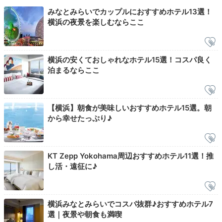
みなとみらいでカップルにおすすめホテル13選！
横浜の夜景を楽しむならここ
朝食はダイニング＆バー「ベイサイド」でビュッフェを
横浜の安くておしゃれなホテル15選！コスパ良く
どうぞ。サラダ、パン、和惣菜、デザートなど約40種
泊まるならここ
類の料理が味わえます。横浜名物のシュウマイやナポリ
タンもあり。焼魚や納豆などの和食メニューも充実して
います。
【横浜】朝食が美味しいおすすめホテル15選。朝
から幸せたっぷり♪
Check-out
KT Zepp Yokohama周辺おすすめホテル11選！推
10:00
宿を出発
し活・遠征に♪
どこへ行くにも便利
また泊まれる日まで…
横浜みなとみらいでコスパ抜群♪おすすめホテル7
選｜夜景や朝食も満喫