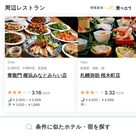
周辺レストラン
情報提供：
お部屋からみえる夜景に癒されます。これぞ、みなとみ
らい♪といった観覧車や高層ビル群のイルミネーション
のきらめきに気分もあがります。夜景ビューのお部屋な
3m
6m
台湾料理、中華料理、居酒屋
居酒屋、海鮮、鍋
らより、ロマンティックな気分に浸れます。
青龍門 横浜みなとみらい店
札幌弥助 桜木町店
3.16
3.32
146件
105件
￥3,000～￥3,999
￥4,000～￥4,999
marumi__ohitori
￥1,000～￥1,999
-
夜景を眺めながら備え付けのBluetoothスピーカーで音
楽を聴きました。ライブ後の余韻に浸って、非日常を存
+2
分に味わうことができました。
条件に似たホテル・宿を探す