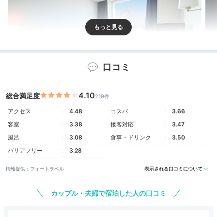
口コミ
4.10
総合満足度
219件
みなとみらいの風景を望むなら海側客室がおすすめで
す。窓から見える海と都市の風景に旅気分もあがりま
アクセス
4.48
コスパ
3.66
す。シングル・ダブル・ツインをはじめ、4つのベッド
客室
3.38
接客対応
3.47
が並ぶファミリールームもあり、グループ旅行にも最
風呂
3.08
食事・ドリンク
3.50
適。
バリアフリー
3.28
情報提供：フォートラベル
表示される口コミについて
カップル・夫婦で宿泊した人の口コミ
marumi__ohitori
みなとみらいの景色が見渡せる海側のレディースルームに宿泊しま