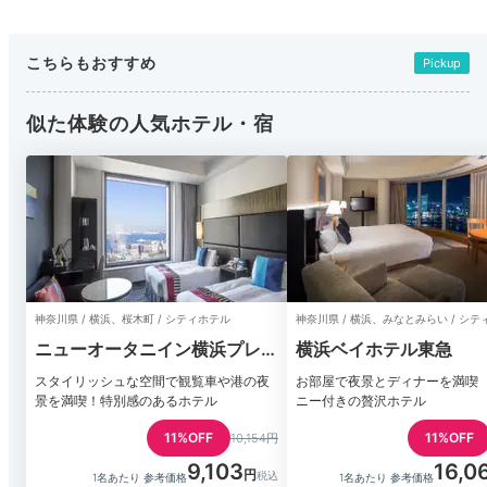
こちらもおすすめ
Pickup
似た体験の人気ホテル・宿
神奈川県 / 横浜、桜木町 / シティホテル
神奈川県 / 横浜、みなとみらい / シ
ニューオータニイン横浜プレミ
横浜ベイホテル東急
アム
スタイリッシュな空間で観覧車や港の夜
お部屋で夜景とディナーを満喫
景を満喫！特別感のあるホテル
ニー付きの贅沢ホテル
11%OFF
11%OFF
10,154円
9,103
16,0
1名あたり 参考価格
1名あたり 参考価格