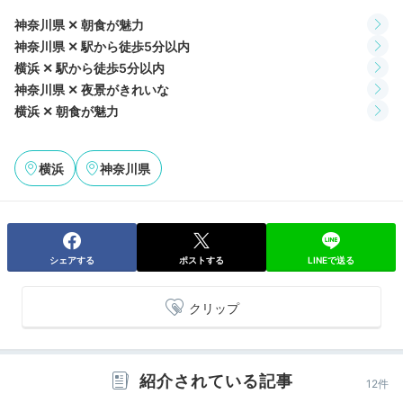
神奈川県 ✕ 朝食が魅力
神奈川県 ✕ 駅から徒歩5分以内
2日目
横浜 ✕ 駅から徒歩5分以内
神奈川県 ✕ 夜景がきれいな
横浜 ✕ 朝食が魅力
Breakfast
横浜
神奈川県
08:00
眺めのいい場所で
美味しい朝食を。
シェアする
ポストする
LINEで送る
クリップ
紹介されている記事
12件