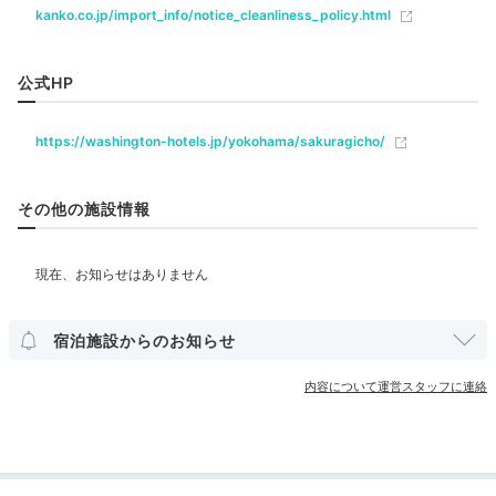
飲食
ボカドチーズバーガーを食べました。ライブ鑑賞の前にしっかり腹
kanko.co.jp/import_info/notice_cleanliness_policy.html
ごしらえしました！
レストラン
バー
公式HP
ベビー＆子供関連
ベビーベッド
ベッドガード
https://washington-hotels.jp/yokohama/sakuragicho/
Bar
20:00
部屋情報
その他の施設情報
ダイニング＆バー
洋室
インターネット利用可能
Wi-Fi利用可能
「ベイサイド」
ユニバーサルルーム
その他館内施設
宿泊施設からのお知らせ
クラブラウンジ・専用ラウンジ
ランドリーコーナー
コンビニエンスストア
クリーニングサービス
内容について運営スタッフに連絡
アメニティ
テレビ
冷蔵庫
スリッパ
洗浄機付トイレ
歯ブラシ
シャンプー