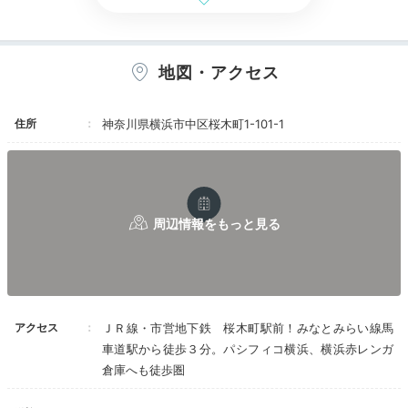
なホテルです。
地図・アクセス
桜木町駅周辺はショッピング施設や飲食店も多く、買い
物やグルメも楽しめるのが魅力です。ベイエリアの開放
住所
神奈川県横浜市中区桜木町1-101-1
的な景色も気持ちが良く、お散歩するのに最適。客船や
季節のお花を眺めながらのんびり歩きましょう。
Dinner
宿から横浜ベイクォーターまで徒
18:00
歩約26分
夕食はカフェで
横浜ベイクォーター
アクセス
ＪＲ線・市営地下鉄 桜木町駅前！みなとみらい線馬
車道駅から徒歩３分。パシフィコ横浜、横浜赤レンガ
倉庫へも徒歩圏