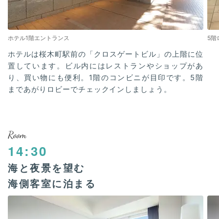
ホテル1階エントランス
5階
ホテルは桜木町駅前の「クロスゲートビル」の上階に位
置しています。ビル内にはレストランやショップがあ
り、買い物にも便利。1階のコンビニが目印です。5階
まであがりロビーでチェックインしましょう。
Room
14:30
海と夜景を望む
海側客室に泊まる