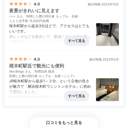
4.0
した。セキュリティも万全の女性専用フロアで、一人でも安心して
旅行時期 2022年10月
夜景がきれいに見えます
利用できました。
べべ
利用した際の同行者
カップル・夫婦
１人１泊予算
15,000円未満
桜木町駅から徒歩3分ほどで、アクセスはとても
いいです。
赤レンガなどを散歩して、最後にゴンドラに乗っ
Sightseeing
て桜木町に向かうとホテルも近くてちょうどいい
16:00
と思います。
アクセス
5.0
コスパ
4.0
客室
4.0
接客対応
4.0
風呂
4.0
海側の部屋からの夜景はとてもきれいでおすすめ
食事・ドリンク
評価なし
バリアフリー
評価なし
です。
周辺観光にでかけよう
4.0
旅行時期 2022年5月
また、フロントの対応もよかったです。
桜木町駅近で観光にも便利
横浜みなとみらい散策
ただ、部屋はあまり広くないです。
Ake Binga
利用目的
観光
利用した際の同行者
カップル・夫婦（シニア）
JR桜木町駅から徒歩1～２分、という立地の良さ
が魅力で「横浜桜木町ワシントンホテル」に初め
て宿泊しました。
桜木町駅前の歩道橋横のエレベーターを利用して
2階に上がり、ビルの5階がフロントなので、実
アクセス
4.0
コスパ
4.0
客室
評価なし
接客対応
評価なし
風呂
3.5
質はもう少し時間がかかりました。
食事・ドリンク
評価なし
バリアフリー
評価なし
水回りはいかにもビジネスホテルという感じでシ
ンプルなお部屋でしたが、清潔感はありました。
口コミをもっと見る
立地の良さの割にリーズナブルで、観光にも便利