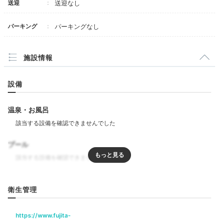
送迎
送迎なし
パーキング
パーキングなし
施設情報
設備
夕食は「横浜ベイクォーター」でいかがでしょう。ビス
温泉・お風呂
トロ、カフェ、ハンバーガー、焼肉など、一人でもゆっ
くりできるお店がたくさんあります。ファッションやイ
ンテリアショップもあり、買い物も楽しめますよ。
プール
リラクゼーション
衛生管理
marumi__ohitori
エステ・マッサージ
横浜駅近くの「横浜ベイクォーター」内にある「クアアイナ」でア
https://www.fujita-