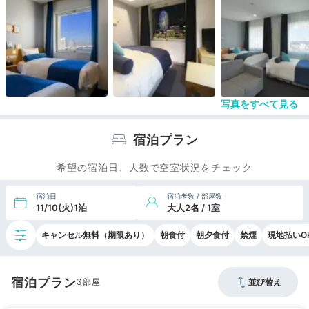
ロケーションは【桜木町駅】から徒歩１分と最高の
場所です。
専用駐車場はなく、契約駐車場だと１泊2,000円
（立駐）or3,000円（平置）
私はホテルまで徒歩数分の【馬車道地下駐車場】
（24時間1,700円）を利用しました(^^)b
写真をすべて見る
宿泊プラン
希望の宿泊日、人数で空室状況をチェック
宿泊日
宿泊者数 / 部屋数
11/10(火)1泊
大人2名 / 1室
キャンセル無料（期限あり）
朝食付
朝夕食付
禁煙
現地払いO
宿泊プラン
3
並び替え