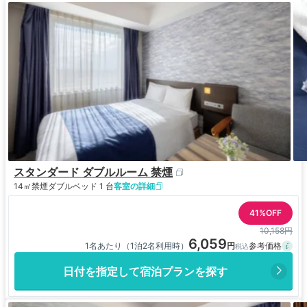
スタンダード ダブルルーム 禁煙
14㎡
禁煙
ダブルベッド 1 台
客室の詳細
41%OFF
10,158円
6,059
1名あたり（1泊2名利用時）
日付を指定して宿泊プランを探す