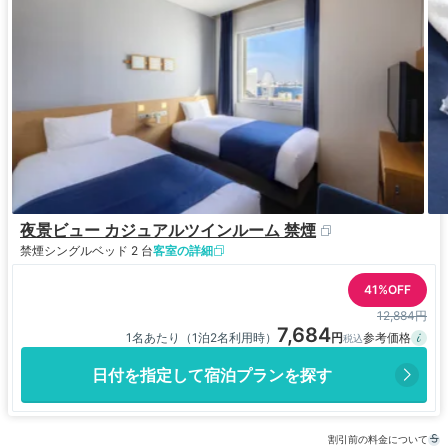
夜景ビュー カジュアルツインルーム 禁煙
禁煙
シングルベッド 2 台
客室の詳細
41%OFF
12,884円
7,684
1名あたり（1泊2名利用時）
日付を指定して宿泊プランを探す
割引前の料金について