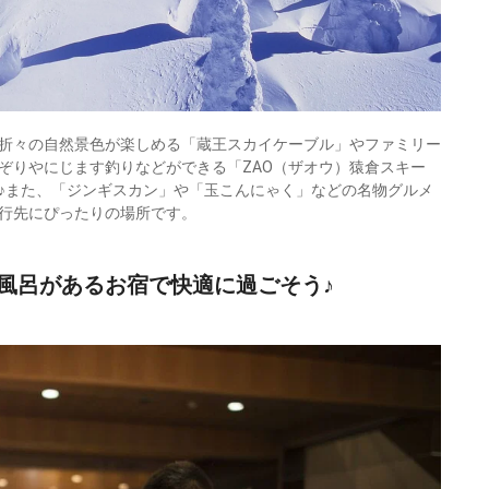
折々の自然景色が楽しめる「蔵王スカイケーブル」やファミリー
ぞりやにじます釣りなどができる「ZAO（ザオウ）猿倉スキー
♪また、「ジンギスカン」や「玉こんにゃく」などの名物グルメ
行先にぴったりの場所です。
風呂があるお宿で快適に過ごそう♪