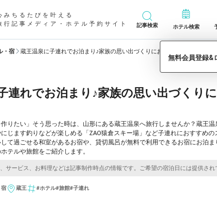
心みちるたびを叶える
旅行記事メディア・ホテル予約サイト
記事検索
ホテル検索
ル・宿
蔵王温泉に子連れでお泊まり♪家族の思い出づくりにおすすめのホテル・旅
子連れでお泊まり♪家族の思い出づくりに
を作りたい」そう思った時は、山形にある蔵王温泉へ旅行しませんか？蔵王温
にじます釣りなどが楽しめる「ZAO猿倉スキー場」など子連れにおすすめの
心して過ごせる和室があるお宿や、貸切風呂が無料で利用できるお宿にお泊ま
のホテルや旅館をご紹介します。
・宿
蔵王
#ホテル
#旅館
#子連れ