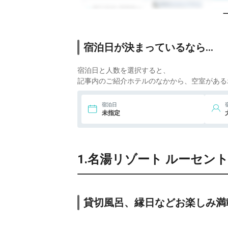
6.
蔵王温泉 堺屋森の
ホテルヴァルトベ
ルク
宿泊日が決まっているなら…
7.
蔵王国際ホテル
宿泊日と人数を選択すると、
記事内のご紹介ホテルのなかから、空室がある
宿泊日
未指定
1.名湯リゾート ルーセン
貸切風呂、縁日などお楽しみ満