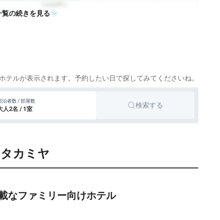
9,900円〜
一覧の続きを見る
旅館
山形、蔵王
icotto
楽天トラベル
15,200円〜
旅館
蔵王、山形
icotto
楽天トラベル
ホテルが表示されます。予約したい日で探してみてくださいね。
宿泊者数 / 部屋数
検索する
大人2名 / 1室
トタカミヤ
載なファミリー向けホテル