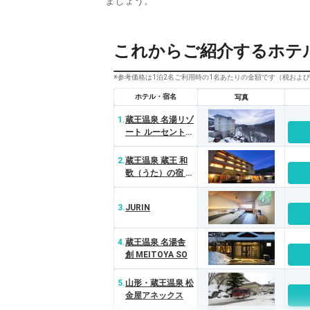
ましょう。
これからご紹介するホテ
※参考価格は1泊2名ご利用時の1名あたりの金額です（税およ
ホテル・宿名
写真
1.
蔵王温泉 名湯リゾ
ート ルーセントタ
カミヤ
2.
蔵王温泉 蔵王 和
歌（うた）の宿 わ
かまつや
3.
JURIN
4.
蔵王温泉 名湯舎
創 MEITOYA SO
5.
山形・蔵王温泉 松
金屋アネックス