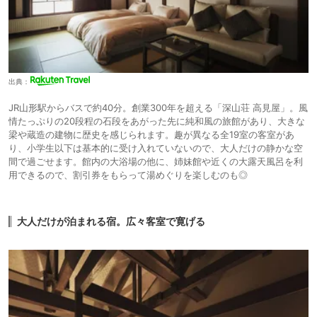
出典：
JR山形駅からバスで約40分。創業300年を超える「深山荘 高見屋」。風
情たっぷりの20段程の石段をあがった先に純和風の旅館があり、大きな
梁や蔵造の建物に歴史を感じられます。趣が異なる全19室の客室があ
り、小学生以下は基本的に受け入れていないので、大人だけの静かな空
間で過ごせます。館内の大浴場の他に、姉妹館や近くの大露天風呂を利
用できるので、割引券をもらって湯めぐりを楽しむのも◎
大人だけが泊まれる宿。広々客室で寛げる