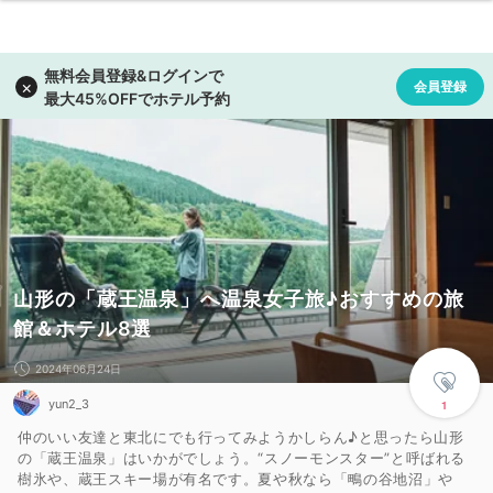
山形の「蔵王温泉」へ温泉女子旅♪おすすめの旅
館＆ホテル8選
2024年06月24日
yun2_3
1
仲のいい友達と東北にでも行ってみようかしらん♪と思ったら山形
の「蔵王温泉」はいかがでしょう。“スノーモンスター”と呼ばれる
樹氷や、蔵王スキー場が有名です。夏や秋なら「鴫の谷地沼」や