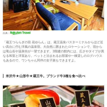
出典：
「蔵王つららぎの宿 花ゆらん」は、蔵王温泉バスターミナルからほど近
い高台に佇む洋風の温泉宿。大自然に囲まれたロケーションで、宿から
は竜山岳や温泉街が一望できます。3階建の館内には、広さやタイプが異
なる和室と洋室あり。ペットと泊まれるお部屋や一棟貸しのログハウス
もあるので、ワンちゃん同伴の女子旅もできますよ。
米沢牛★山形牛★蔵王牛。ブランド牛3種を食べ比べ