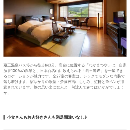
蔵王温泉バス停から徒歩約3分。高台に位置する「わかまつや」は、自家
源泉100％の温泉と、日本百名山に数えられる「蔵王連峰」を一望でき
るロケーションが魅力です。全27室の客室は、シックでモダンな内装で
落ち着けます。宿ゆかりの歌聖・斎藤茂吉にちなみ、短冊と筆ペンが用
意されています。旅の思い出に友人と一句詠んでみてはいかがでしょう
か。
小食さんもお肉好きさんも満足間違いなし♪