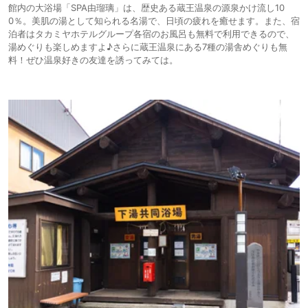
館内の大浴場「SPA由瑠璃」は、歴史ある蔵王温泉の源泉かけ流し10
0％。美肌の湯として知られる名湯で、日頃の疲れを癒せます。また、宿
泊者はタカミヤホテルグループ各宿のお風呂も無料で利用できるので、
湯めぐりも楽しめますよ♪さらに蔵王温泉にある7種の湯舎めぐりも無
料！ぜひ温泉好きの友達を誘ってみては。