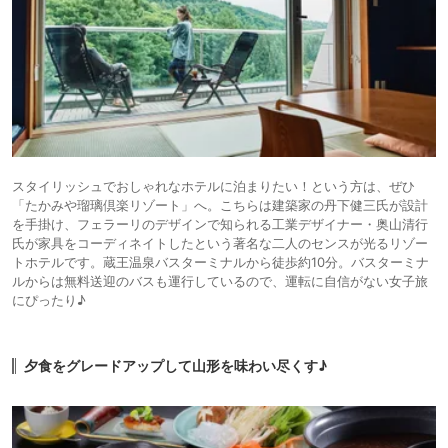
スタイリッシュでおしゃれなホテルに泊まりたい！という方は、ぜひ
「たかみや瑠璃倶楽リゾート」へ。こちらは建築家の丹下健三氏が設計
を手掛け、フェラーリのデザインで知られる工業デザイナー・奥山清行
氏が家具をコーディネイトしたという著名な二人のセンスが光るリゾー
トホテルです。蔵王温泉バスターミナルから徒歩約10分。バスターミナ
ルからは無料送迎のバスも運行しているので、運転に自信がない女子旅
にぴったり♪
夕食をグレードアップして山形を味わい尽くす♪