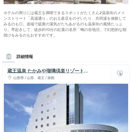
ホテルの周りには蔵王を満喫できるスポットがたくさん♪温泉街のメイ
ンストリート「高湯通り」のお土産店をのぞいたり、共同湯を体験して
みるのも◎。道端で硫黄の湯気がたちあがるのも温泉街の風情たっぷ
り。早起きして、徒歩約10分の紅葉の名所「鴫の谷地沼」で幻想的な朝
焼けをみるのもおすすめです。
詳細情報
蔵王温泉 たかみや瑠璃倶楽リゾート
（RURIKURA RESORT）
山形県 / 山形、蔵王 / 旅館