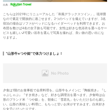
出典：
こちらは2021年にリニューアルした「和風デラックスツイン」。琉球畳
なので素足で開放的に過ごせます。2つのベッドを備えていますが、3名
宿泊の場合はソファがベッドになるハイダーベッドを利用できます。お
布団を敷けば4名の女子旅も可能です。女性は好きな色浴衣を選べるサー
ビスも嬉しい♪可愛い浴衣を選んで写真を撮れば、良い旅の思い出にな
りますよ。
“山形牛×つや姫”で体力つけましょ！
夕食は1階のお食事処で会席料理を。山形牛をメインに『陶板焼き』『し
ゃぶしゃぶ』『すき焼き』など、好きな調理法を選べます。夕食時は山
形のブランド米「つや姫」を、朝食に「雪若丸」をいただけるのも嬉し
い。山形の美味しい料理に、もちっと甘いお米がすすみます。白米好き
な女子にぴったりです。