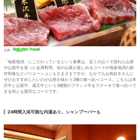
出典：
「地産地消」にこだわっているという食事は、近くの山々で採れた山菜
や山形牛を使った会席料理。旬の山菜が楽しめるコースや地産地消の創
作和食などバリエーションもさまざまですが、なかでもお肉好きさんに
ぜひおすすめしたいのが山形を味わう3種の食べ比べコース。こちらは米
沢牛と山形牛、蔵王牛という3種類のブランド牛をステーキで食べ比べで
きる何とも贅沢なコースです。
24時間入浴可能な内湯あり。シャンプーバーも