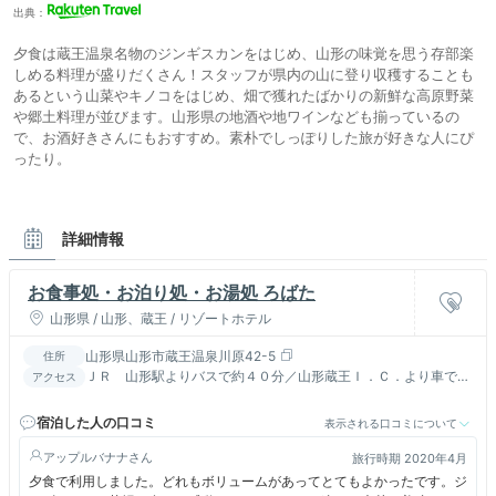
出典：
夕食は蔵王温泉名物のジンギスカンをはじめ、山形の味覚を思う存部楽
しめる料理が盛りだくさん！スタッフが県内の山に登り収穫することも
あるという山菜やキノコをはじめ、畑で獲れたばかりの新鮮な高原野菜
や郷土料理が並びます。山形県の地酒や地ワインなども揃っているの
で、お酒好きさんにもおすすめ。素朴でしっぽりした旅が好きな人にぴ
ったり。
詳細情報
お食事処・お泊り処・お湯処 ろばた
山形県 / 山形、蔵王 / リゾートホテル
山形県山形市蔵王温泉川原42-5
住所
ＪＲ 山形駅よりバスで約４０分／山形蔵王Ｉ．Ｃ．より車で約
アクセス
３０分
宿泊した人の口コミ
表示される口コミについて
アップルバナナ
旅行時期 2020年4月
夕食で利用しました。どれもボリュームがあってとてもよかったです。ジ