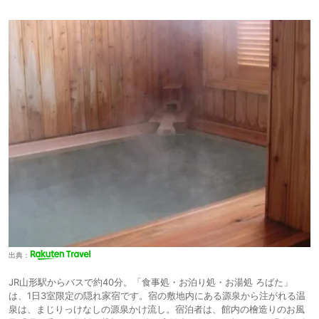
出典：
JR山形駅からバスで約40分。「食事処・お泊り処・お湯処 ろばた」
は、1日3室限定の隠れ家宿です。宿の敷地内にある源泉から注がれる温
泉は、まじりっけなしの源泉かけ流し。宿泊者は、館内の檜造りのお風