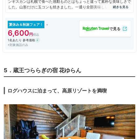
ンギスカンは札幌で食べた感動ものとはちょっと違って素朴な美味しさで
した。山形だけに玉コンも焼きました。一通り全部美味しい夕食になりま
した。
夏休み＆秋旅フェア！
6,600
1名あたり 参考価格
※対象施設のみ
5．蔵王つららぎの宿 花ゆらん
ログハウスに泊まって、高原リゾートを満喫