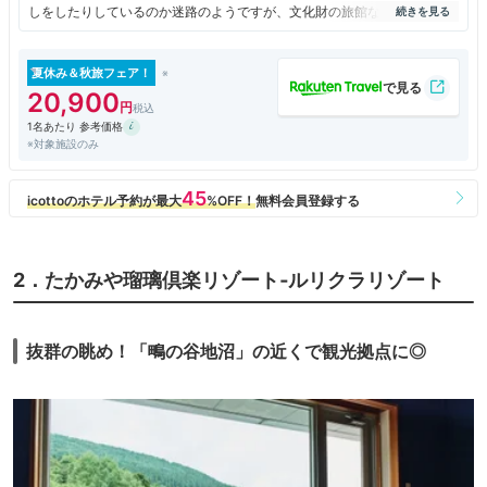
しをしたりしているのか迷路のようですが、文化財の旅館なので事前に知
っていたので気にはなりませんでしたが、目の前が工事中で窓を開けると
工事なのは知らなかったので少し残念でした。それと夕食が、牛肉付きの
プランなのに豚肉だけの物をもってこられたのはすぐにこちらから確認し
夏休み＆秋旅フェア！
てもらい交換していただきましたが、ちょっとテンションが下がりまし
20,900
た。
1名あたり 参考価格
※対象施設のみ
2．たかみや瑠璃倶楽リゾート‐ルリクラリゾート
抜群の眺め！「鴫の谷地沼」の近くで観光拠点に◎