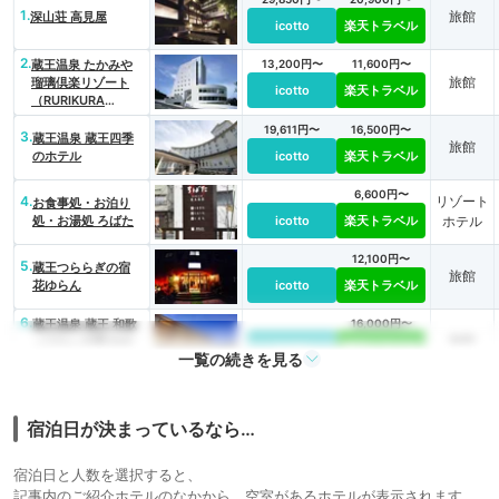
1.
旅館
深山荘 高見屋
icotto
楽天トラベル
2.
蔵王温泉 たかみや
13,200円〜
11,600円〜
旅館
瑠璃倶楽リゾート
icotto
楽天トラベル
（RURIKURA
RESORT）
19,611円〜
16,500円〜
3.
蔵王温泉 蔵王四季
旅館
のホテル
icotto
楽天トラベル
6,600円〜
4.
リゾート
お食事処・お泊り
処・お湯処 ろばた
icotto
楽天トラベル
ホテル
12,100円〜
5.
蔵王つららぎの宿
旅館
花ゆらん
icotto
楽天トラベル
6.
蔵王温泉 蔵王 和歌
16,000円〜
旅館
（うた）の宿 わか
icotto
楽天トラベル
一覧の続きを見る
まつや
16,163円〜
12,100円〜
7.
蔵王温泉 五感の湯つ
旅館
るや
icotto
楽天トラベル
宿泊日が決まっているなら…
8,900円〜
8.
蔵王温泉 ホテル喜
旅館
宿泊日と人数を選択すると、
らく
icotto
楽天トラベル
記事内のご紹介ホテルのなかから、空室があるホテルが表示されます。