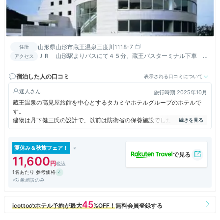
山形県山形市蔵王温泉三度川1118-7
住所
ＪＲ 山形駅よりバスにて４５分、蔵王バスターミナル下車 蔵
アクセス
王バスターミナルから無料送迎有
宿泊した人の口コミ
表示される口コミについて
迷人
旅行時期 2025年10月
蔵王温泉の高見屋旅館を中心とするタカミヤホテルグループのホテルで
す。
建物は丹下健三氏の設計で、以前は防衛省の保養施設でした。
道路を挟んだ反対側は蔵王スキー場の横倉ゲレンデ。地蔵山頂から滑り降
りる蔵王温泉スキー場最大の樹氷原コースの終点です。また、蔵王ロープ
ウェイの蔵王山麓駅もあります。
夏休み＆秋旅フェア！
スキーに観光に便利なホテルだと思います。
11,600
1名あたり 参考価格
※対象施設のみ