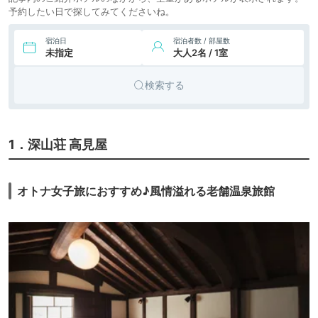
予約したい日で探してみてくださいね。
宿泊日
宿泊者数 / 部屋数
未指定
大人2名 / 1室
検索する
1．深山荘 高見屋
オトナ女子旅におすすめ♪風情溢れる老舗温泉旅館