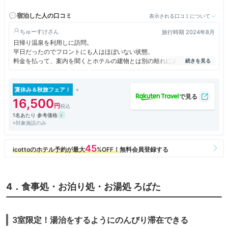
ください／●山形駅～当館での無料送迎有。※3日前迄の完全予
約制
宿泊した人の口コミ
表示される口コミについて
ちゅーすけ
旅行時期 2024年8月
日帰り温泉を利用しに訪問。
平日だったのでフロントにも人はほぼいない状態。
料金を払って、案内を聞くとホテルの建物とは別の離れにあるようだ。
離れと言ってもホテルからつながったものでなく、駐車場の端にぽつんと
ある小屋。
風呂自体は清潔で広々していて気持ちいい。
夏休み＆秋旅フェア！
お湯も若干緑っぽくてよかった。
16,500
他に客がいなかったので一人で占有して楽しめた。
1名あたり 参考価格
※対象施設のみ
4．食事処・お泊り処・お湯処 ろばた
3室限定！湯治をするようにのんびり滞在できる