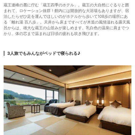
蔵王連峰の麓に佇む「蔵王四季のホテル」。蔵王の大自然にぐるりと囲
まれて、ロケーション抜群！館内には開放的な大浴場もありますが、宿
泊したらぜひ足を運んでほしいのがホテルから歩いて108歩の場所にあ
る「離れ湯 百八歩」。天井から床まですべてが木造の風情溢れる露天風
呂からは、雄大な蔵王の山並みが楽しめます。乳白色の温泉に肩までつ
かり、体の芯まで温まれば日頃の疲れも吹き飛びます。
3人旅でもみんながベッドで寝られる♪