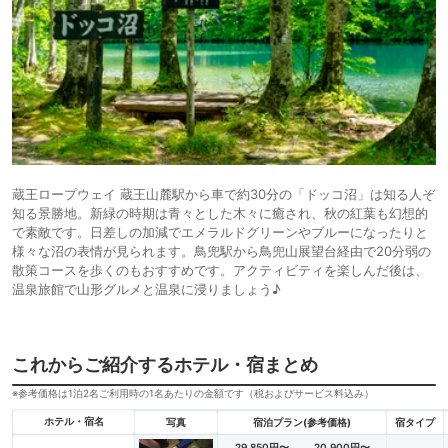
蔵王ロープウェイ 蔵王山麓駅から車で約30分の「ドッコ沼」は知る人ぞ
知る景勝地。新緑の時期は青々とした木々に癒され、秋の紅葉も幻想的
で素敵です。日差しの加減でエメラルドグリーンやブルーになったりと
様々な沼の表情が見られます。鳥兜駅から鳥兜山展望台経由で20分弱の
散策コースを歩くのもおすすめです。アクティビティを楽しんだ後は、
温泉旅館で山形グルメと温泉に浸りましょう♪
これからご紹介するホテル・宿まとめ
※参考価格は1泊2名ご利用時の1名あたりの金額です（税およびサービス料込み）
ホテル・宿名
写真
宿泊プラン(参考価格)
宿タイプ
29,850円〜
20,900円〜