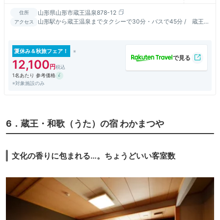
山形県山形市蔵王温泉878-12
住所
山形駅から蔵王温泉までタクシーで30分・バスで45分 / 蔵王IC
アクセス
から西蔵王高原ライン経由 蔵王温泉まで30分
夏休み＆秋旅フェア！
12,100
1名あたり 参考価格
※対象施設のみ
6．蔵王・和歌（うた）の宿 わかまつや
文化の香りに包まれる…。ちょうどいい客室数