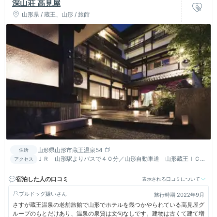
深山荘 高見屋
山形県 / 蔵王、山形 / 旅館
山形県山形市蔵王温泉54
住所
ＪＲ 山形駅よりバスで４０分／山形自動車道 山形蔵王ＩＣか
アクセス
ら車で約１３ＫＭ、東北中央自動車道 山形上山ＩＣから１１ｋ
ｍ
宿泊した人の口コミ
表示される口コミについて
ブルドッグ嫌い
旅行時期 2022年9月
さすが蔵王温泉の老舗旅館で山形でホテルを幾つかやられている高見屋グ
ループのもとだけあり、温泉の泉質は文句なしです。建物は古くて建て増