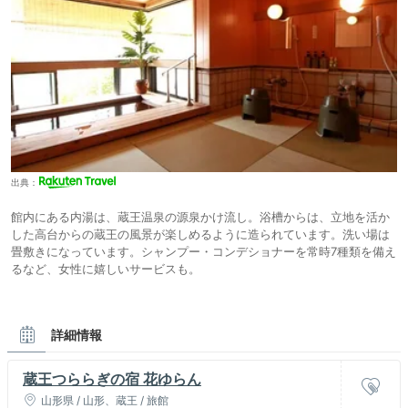
出典：
館内にある内湯は、蔵王温泉の源泉かけ流し。浴槽からは、立地を活か
した高台からの蔵王の風景が楽しめるように造られています。洗い場は
畳敷きになっています。シャンプー・コンデショナーを常時7種類を備え
るなど、女性に嬉しいサービスも。
詳細情報
蔵王つららぎの宿 花ゆらん
山形県 / 山形、蔵王 / 旅館