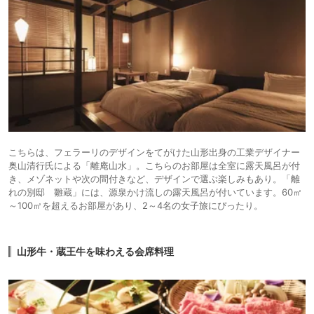
こちらは、フェラーリのデザインをてがけた山形出身の工業デザイナー
奥山清行氏による「離庵山水」。こちらのお部屋は全室に露天風呂が付
き、メゾネットや次の間付きなど、デザインで選ぶ楽しみもあり。「離
れの別邸 雛蔵」には、源泉かけ流しの露天風呂が付いています。60㎡
～100㎡を超えるお部屋があり、2～4名の女子旅にぴったり。
山形牛・蔵王牛を味わえる会席料理