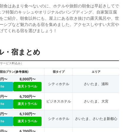
朝食はあまり食べないのに、ホテルや旅館の朝食は早起きしてで
ェフ特製のキッシュやオリジナルのパンプディング、自家製豆腐
をご紹介。朝食以外にも、屋上にある吹き抜けの露天風呂や、世
ーシブなど魅力のある宿を集めました。アクセスしやすい大宮や
げてくれる宿を選びましょう！
ル・宿まとめ
びサービス料込み）
宿泊プラン(参考価格)
宿タイプ
エリア
33円〜
8,000円〜
シティホテル
さいたま、浦和
tto
楽天トラベル
65円〜
6,700円〜
ビジネスホテル
さいたま、大宮
tto
楽天トラベル
86円〜
6,100円〜
シティホテル
さいたま、さいたま新都心
tto
楽天トラベル
95円〜
6,700円〜