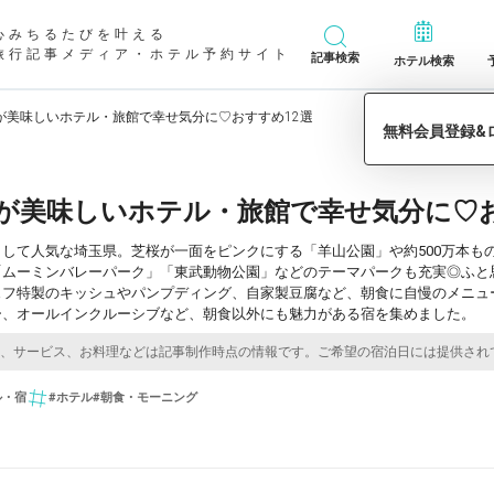
心みちるたびを叶える
旅行記事メディア・ホテル予約サイト
記事検索
ホテル検索
が美味しいホテル・旅館で幸せ気分に♡おすすめ12選
が美味しいホテル・旅館で幸せ気分に♡お
して人気な埼玉県。芝桜が一面をピンクにする「羊山公園」や約500万本も
「ムーミンバレーパーク」「東武動物公園」などのテーマパークも充実◎ふと
ェフ特製のキッシュやパンプディング、自家製豆腐など、朝食に自慢のメニュ
ー、オールインクルーシブなど、朝食以外にも魅力がある宿を集めました。
ル・宿
#ホテル
#朝食・モーニング