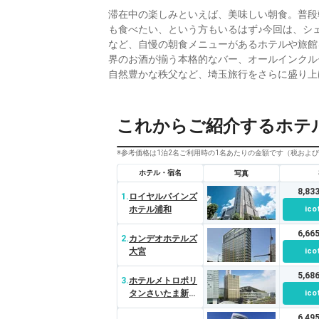
滞在中の楽しみといえば、美味しい朝食。普段
も食べたい、という方もいるはず♪今回は、シ
など、自慢の朝食メニューがあるホテルや旅館
界のお酒が揃う本格的なバー、オールインクル
自然豊かな秩父など、埼玉旅行をさらに盛り上
これからご紹介するホテ
※参考価格は1泊2名ご利用時の1名あたりの金額です（税およ
ホテル・宿名
写真
8,8
1.
ロイヤルパインズ
ホテル浦和
ico
6,6
2.
カンデオホテルズ
大宮
ico
5,6
3.
ホテルメトロポリ
タンさいたま新都
ico
心
6,4