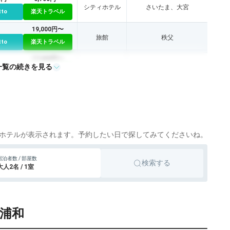
シティホテル
さいたま、大宮
tto
楽天トラベル
19,000円〜
旅館
秩父
tto
楽天トラベル
17,600円〜
一覧の続きを見る
旅館
飯能
tto
楽天トラベル
36,500円〜
ペンション
秩父、長瀞
tto
楽天トラベル
4,500円〜
ビジネスホテル
さいたま、さいたま新都心
tto
楽天トラベル
ホテルが表示されます。予約したい日で探してみてくださいね。
11円〜
6,700円〜
ビジネスホテル
川越
宿泊者数 / 部屋数
検索する
tto
楽天トラベル
大人2名 / 1室
61円〜
8,800円〜
ビジネスホテル
川越
tto
楽天トラベル
ル浦和
32円〜
5,300円〜
ビジネスホテル
さいたま、大宮
tto
楽天トラベル