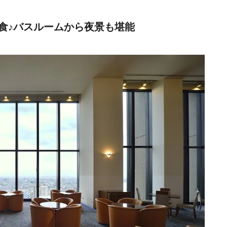
9,900円〜
リゾートホテル
秩父
tto
楽天トラベル
食♪バスルームから夜景も堪能