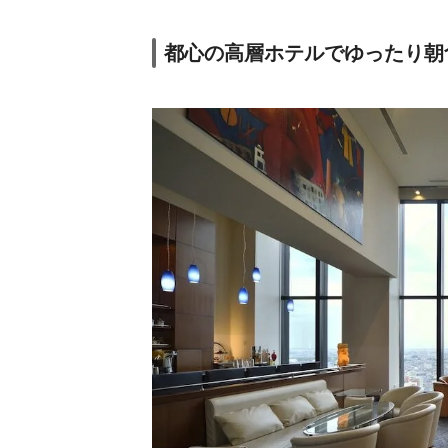
（REF Omiya）
12.
ナチュラルファ
ームシティ農園
ico
都心の高層ホテルでゆったり朝
ホテル