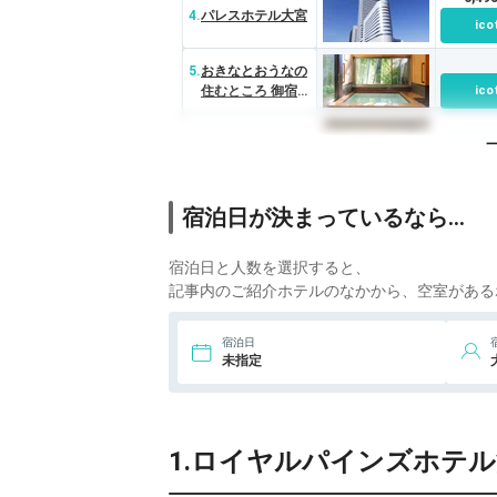
4.
パレスホテル大宮
ico
5.
おきなとおうなの
住むところ 御宿
ico
竹取物語
6.
名栗温泉 大松閣
ico
7.
小さなホテル セラ
宿泊日が決まっているなら…
ヴィ
ico
宿泊日と人数を選択すると、
8.
アパホテル さいた
ま新都心駅北
ico
記事内のご紹介ホテルのなかから、空室がある
6,4
9.
川越東武ホテル
宿泊日
ico
未指定
8,9
10.
スーパーホテル
埼玉・川越
ico
1.ロイヤルパインズホテ
6,3
11.
レフ大宮 by ベッ
セルホテルズ
ico