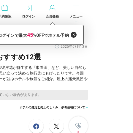
予約確認
ログイン
会員登録
メニュー
2025年07月12日
すすめ12選
の彼岸花が群生する「巾着田」など、美しい自然も
思い立って決める旅行先にもぴったりです。今回
ーが並ぶホテルや旅館をご紹介。屋上の露天風呂や
ホテルの選定と売上のしくみ、参考価格について
3