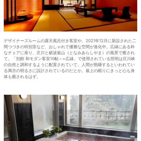
デザイナーズルームの露天風呂付き客室や、2021年12月に新設された二
間つづきの特別室など、おしゃれで優雅な空間が進化中。広縁にある粋
なチェアに座り、庄川と砺波嵐山（となみあらしやま）の風景で癒され
て。「別館 和モダン客室10帖～+広縁」で使用されている照明は庄川峡
の自然と調和するように配置されていて、人間が熟睡するといわれてい
る満月の明るさに設計されているのだとか。最上の眠りにきっと心も身
体も癒されるはず。