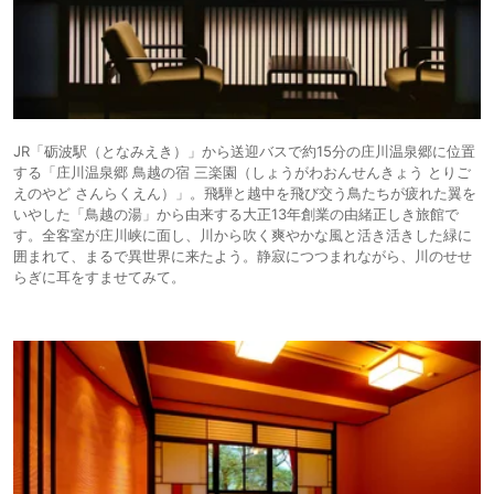
JR「砺波駅（となみえき）」から送迎バスで約15分の庄川温泉郷に位置
する「庄川温泉郷 鳥越の宿 三楽園（しょうがわおんせんきょう とりご
えのやど さんらくえん）」。飛騨と越中を飛び交う鳥たちが疲れた翼を
いやした「鳥越の湯」から由来する大正13年創業の由緒正しき旅館で
す。全客室が庄川峡に面し、川から吹く爽やかな風と活き活きした緑に
囲まれて、まるで異世界に来たよう。静寂につつまれながら、川のせせ
らぎに耳をすませてみて。