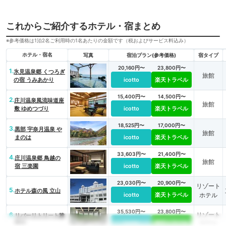
これからご紹介するホテル・宿まとめ
※参考価格は1泊2名ご利用時の1名あたりの金額です（税およびサービス料込み）
ホテル・宿名
写真
宿泊プラン(参考価格)
宿タイプ
20,160円〜
23,800円〜
1.
氷見温泉郷 くつろぎ
旅館
の宿 うみあかり
icotto
楽天トラベル
15,400円〜
14,500円〜
2.
庄川温泉風流味道座
旅館
敷 ゆめつづり
icotto
楽天トラベル
18,525円〜
17,000円〜
3.
黒部 宇奈月温泉 や
旅館
まのは
icotto
楽天トラベル
33,603円〜
21,400円〜
4.
庄川温泉郷 鳥越の
旅館
宿 三楽園
icotto
楽天トラベル
23,030円〜
20,900円〜
リゾート
5.
ホテル森の風 立山
icotto
楽天トラベル
ホテル
35,530円〜
23,800円〜
6.
リゾート
リバーリトリート雅
樂倶
icotto
楽天トラベル
ホテル