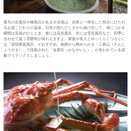
露天の岩風呂や檜風呂がある大浴場は、自然と一体化した気分にひたれ
るお宿こだわりの温泉。日常の慌ただしさから抜け出して、湯につかる
瞬間は至福のひととき。春には花見風呂、冬には雪見風呂など、四季に
合わせて違う雰囲気が味わえますよ。家族や友人とゆっくりくつろぐに
は「貸切家族風呂」がおすすめ。旅館から眺められる「三条山（さんじ
ょうやま）」で採掘された「金屋石（かなやいし）」が使われている湯
船でリラックスしましょう。