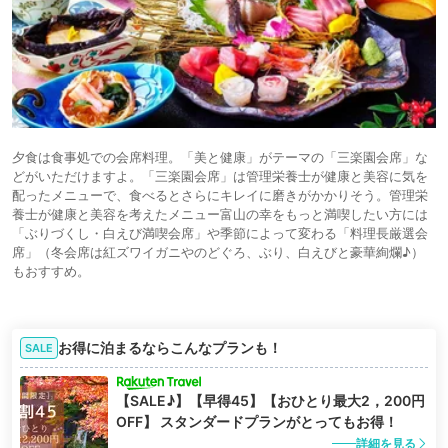
夕食は食事処での会席料理。「美と健康」がテーマの「三楽園会席」な
どがいただけますよ。「三楽園会席」は管理栄養士が健康と美容に気を
配ったメニューで、食べるとさらにキレイに磨きがかかりそう。管理栄
養士が健康と美容を考えたメニュー富山の幸をもっと満喫したい方には
「ぶりづくし・白えび満喫会席」や季節によって変わる「料理長厳選会
席」（冬会席は紅ズワイガニやのどぐろ、ぶり、白えびと豪華絢爛♪）
もおすすめ。
お得に泊まるならこんなプランも！
SALE
【SALE♪】【早得45】【おひとり最大2，200円
OFF】 スタンダードプランがとってもお得！
詳細を見る