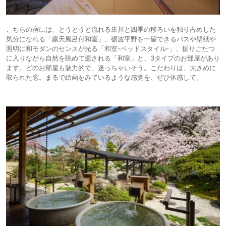
こちらの宿には、とうとうと流れる庄川と四季の移ろいを独り占めした
気分になれる「露天風呂付和室」、砺波平野を一望できるバスや壁紙や
照明に和モダンのセンスが光る「和室-ベッドスタイル‐」、掘りごたつ
に入りながら自然を眺めて癒される「和室」と、3タイプのお部屋があり
ます。どのお部屋も魅力的で、迷っちゃいそう。こだわりは、大きめに
取られた窓。まるで絵画をみているような感覚を、ぜひ体感して。