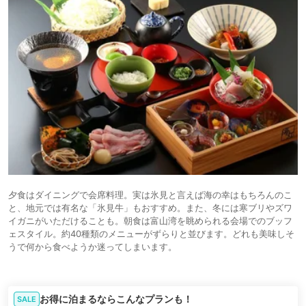
夕食はダイニングで会席料理。実は氷見と言えば海の幸はもちろんのこ
と、地元では有名な「氷見牛」もおすすめ。また、冬には寒ブリやズワ
イガニがいただけることも。朝食は富山湾を眺められる会場でのブッフ
ェスタイル。約40種類のメニューがずらりと並びます。どれも美味しそ
うで何から食べようか迷ってしまいます。
お得に泊まるならこんなプランも！
SALE