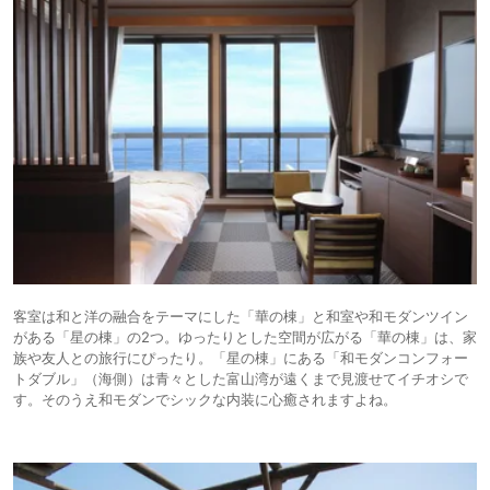
客室は和と洋の融合をテーマにした「華の棟」と和室や和モダンツイン
がある「星の棟」の2つ。ゆったりとした空間が広がる「華の棟」は、家
族や友人との旅行にぴったり。「星の棟」にある「和モダンコンフォー
トダブル」（海側）は青々とした富山湾が遠くまで見渡せてイチオシで
す。そのうえ和モダンでシックな内装に心癒されますよね。