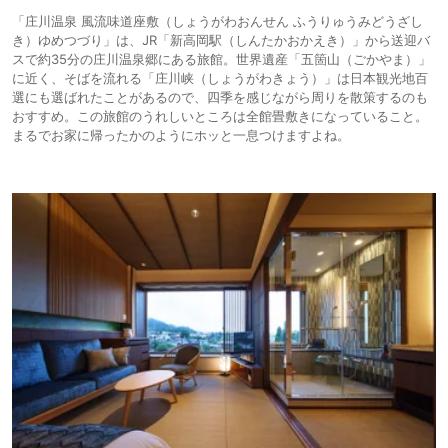
「庄川温泉 風流味道座敷（しょうがわおんせん ふうりゅうみどうざし
き）ゆめつづり」は、JR「新高岡駅（しんたかおかえき）」から送迎バ
スで約35分の庄川温泉郷にある旅館。世界遺産「五箇山（ごかやま）」
に近く、そばを流れる「庄川峡（しょうがわきょう）」は日本観光地百
選にも選ばれたことがあるので、四季を感じながら周りを散策するのも
おすすめ。この旅館のうれしいところは全館畳敷きになっていること。
まるでお家に帰ったかのようにホッと一息つけますよね。