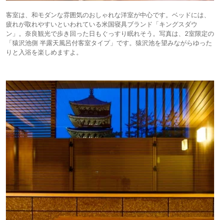
客室は、和モダンな雰囲気のおしゃれな洋室が中心です。ベッドには、
疲れが取れやすいといわれている米国寝具ブランド「キングスダウ
ン」。奈良観光で歩き回った日もぐっすり眠れそう。写真は、2室限定の
「猿沢池側 半露天風呂付客室タイプ」です。猿沢池を望みながらゆった
りと入浴を楽しめますよ。