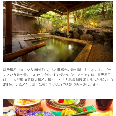
露天風呂では、夕方18時頃になると興福寺の鐘が聞こえてきます。ゴー
ンという鐘の音に、心から浄化された気分になりそうですね。露天風呂
は、「大浴場 庭園露天風呂岩風呂」と「大浴場 庭園露天風呂石風呂」の
2種類。男風呂と女風呂は夜と朝の入れ替え制で両方楽しめます。