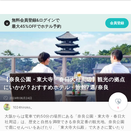
【奈良公園・東大寺・春日大社周辺】観光の拠点
にいかが？おすすめホテル・旅館7選/奈良
2024年06月24日
1024hiroko_
1
大阪からは電車で約50分の場所にある「奈良公園・東大寺・春日大
社周辺」は、歴史と自然を満喫できる奈良定番の観光地。奈良公園
で鹿にせんべいをあげたり、「東大寺大仏殿」で大きさに驚いたり