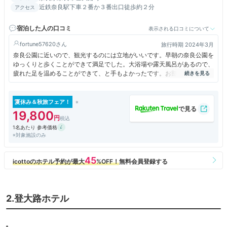
近鉄奈良駅下車２番か３番出口徒歩約２分
アクセス
宿泊した人の口コミ
表示される口コミについて
fortune57620
旅行時期 2024年3月
奈良公園に近いので、観光するのには立地がいいです。早朝の奈良公園を
ゆっくりと歩くことができて満足でした。大浴場や露天風呂があるので、
疲れた足を温めることができて、と手もよかったです。お部屋は清潔で、
広さは十分でした。
夏休み＆秋旅フェア！
19,800
1名あたり 参考価格
※対象施設のみ
2.登大路ホテル