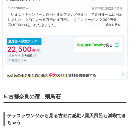
bonitan
旅行時期 2022年11月
「いまならキャンペーン適用・連泊プラン／朝食付」で青丹ルームに宿泊
しました。２泊二人分６万円が４万円に。さらにクーポン12,000円分
(@3000×4)をいただきました。
猿沢池のほとりに建つロケーションで利便性も景観もとても良かったで
す。スタッフさんたちもにこやかで感じ良かったです。特にフロントの男
夏休み＆秋旅フェア！
性スタッフさんが好印象でした。
22,500
1名あたり 参考価格
宿泊者はラウンジが利用できるので、アルコールを含めたドリンク類やお
※対象施設のみ
つまみ類を自由にいただけます。朝食も見た目に美しい小綺麗な盛り付け
で美味しかったです。まだ新しいホテルなので館内は清潔で綺麗。スタイ
リッシュなデザインで、いわゆる映えるホテルで若い人たちにウケそうで
す。
こんなに良いことづくめだったのに１つだけ残念だったのは、部屋の水回
りです。部屋と洗面所の間にドア(仕切り)が無い。お風呂の洗い場に便器
5.古都奈良の宿 飛鳥荘
が鎮座している！？ちゃんとした洗い場になっているので、ユニットバス
とは微妙に違う。非常に使いにくく、設計ミスかと思うような変な水回り
でした。大浴場があればこの問題は解決しますが、大浴場はありませんで
した。個人的には、このタイプの部屋のリピはありません。
テラスラウンジから見る古都に感動♪露天風呂も満喫でき
ちゃう