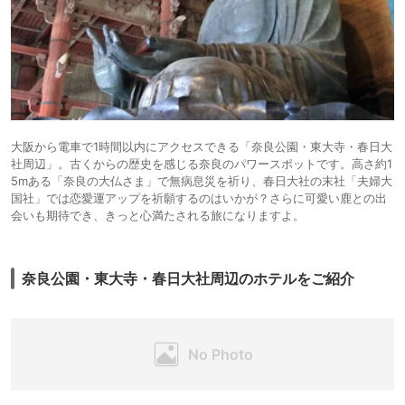
大阪から電車で1時間以内にアクセスできる「奈良公園・東大寺・春日大
社周辺」。古くからの歴史を感じる奈良のパワースポットです。高さ約1
5mある「奈良の大仏さま」で無病息災を祈り、春日大社の末社「夫婦大
国社」では恋愛運アップを祈願するのはいかが？さらに可愛い鹿との出
会いも期待でき、きっと心満たされる旅になりますよ。
奈良公園・東大寺・春日大社周辺のホテルをご紹介