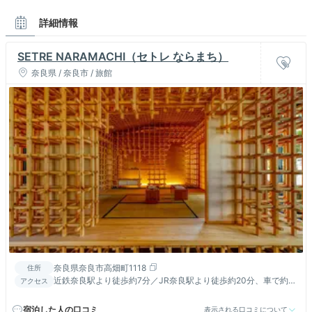
詳細情報
SETRE NARAMACHI（セトレ ならまち）
奈良県 / 奈良市 / 旅館
奈良県奈良市高畑町1118
住所
近鉄奈良駅より徒歩約7分／JR奈良駅より徒歩約20分、車で約5
アクセス
分
宿泊した人の口コミ
表示される口コミについて