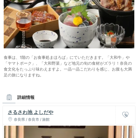
食事は、1階の「お食事処まほろば」にていただきます。「大和牛」や
「ヤマトポーク」、「大和野菜」など地元の旬の食材がズラリ！奈良の
食文化をたっぷり味わえますよ。一品一品こだわりを感じ、お腹も大満
足の旅になりますね。
詳細情報
さるさわ池 よしだや
奈良県 / 奈良市 / 旅館