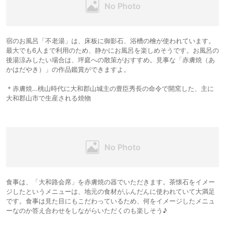
宿のお風呂「不老湯」は、床板に御影石、浴槽の檜が使われています。
最大でも6人まで利用のため、静かにお風呂を楽しめそうです。お風呂の
後湯涼みしたい場合は、坪庭への散策がおすすめ。見事な「赤膚焼（あ
かはだやき）」の作品鑑賞ができますよ。
＊赤膚焼…桃山時代に大和郡山城主の豊臣秀長の命令で開窯した、主に
大和郡山市で生産される焼物
食事は、「大和路会席」を赤膚焼の器でいただきます。茶懐石をイメー
ジしたというメニューは、地元の食材がふんだんに使われていて大満足
です。食事は見た目にもこだわっているため、何をイメージしたメニュ
ーなのか答え合わせをしながらいただくのも楽しそう♪