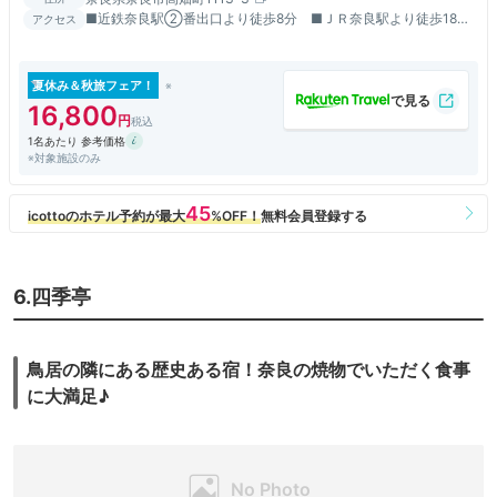
■近鉄奈良駅②番出口より徒歩8分 ■ＪＲ奈良駅より徒歩18分
アクセス
／タクシーで6分 ■奈良公園まで徒歩５分 ■駐車場有り
夏休み＆秋旅フェア！
16,800
1名あたり 参考価格
※対象施設のみ
6.四季亭
鳥居の隣にある歴史ある宿！奈良の焼物でいただく食事
に大満足♪