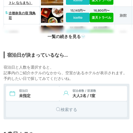
icotto
楽天トラベル
トレ ならまち）
15,145円〜
16,800円〜
5.
古都奈良の宿 飛鳥
旅館
icotto
楽天トラベル
荘
31,500円〜
42,000円〜
6.
旅館
四季亭
icotto
楽天トラベル
一覧の続きを見る
25,650円〜
23,100円〜
リゾート
7.
奈良ホテル
icotto
楽天トラベル
ホテル
宿泊日が決まっているなら…
宿泊日と人数を選択すると、
記事内のご紹介ホテルのなかから、空室があるホテルが表示されます。
予約したい日で探してみてくださいね。
宿泊日
宿泊者数 / 部屋数
未指定
大人2名 / 1室
検索する