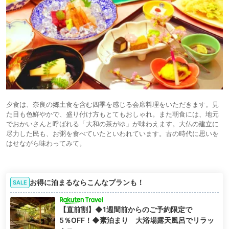
夕食は、奈良の郷土食を含む四季を感じる会席料理をいただきます。見
た目も色鮮やかで、盛り付け方もとてもおしゃれ。また朝食には、地元
でおかいさんと呼ばれる「大和の茶がゆ」が味わえます。大仏の建立に
尽力した民も、お粥を食べていたといわれています。古の時代に思いを
はせながら味わってみて。
お得に泊まるならこんなプランも！
SALE
【直前割】◆1週間前からのご予約限定で
5％OFF！◆素泊まり 大浴場露天風呂でリラッ