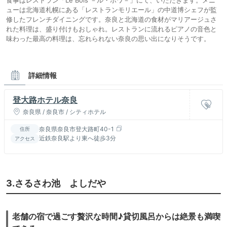
食事はレストラン「Le Bois －ル・ボワ－」にて、いただきます。メニ
ューは北海道札幌にある「レストランモリエール」の中道博シェフが監
修したフレンチダイニングです。奈良と北海道の食材がマリアージュさ
れた料理は、盛り付けもおしゃれ。レストランに流れるピアノの音色と
味わった最高の料理は、忘れられない奈良の思い出になりそうです。
詳細情報
登大路ホテル奈良
奈良県 / 奈良市 / シティホテル
奈良県奈良市登大路町40-1
住所
近鉄奈良駅より東へ徒歩3分
アクセス
3.さるさわ池 よしだや
老舗の宿で過ごす贅沢な時間♪貸切風呂からは絶景も満喫