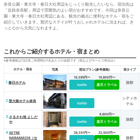
奈良公園・東大寺・春日大社周辺をじっくり観光したいなら、宿泊先は
「近鉄奈良駅」周辺で雰囲気のよい宿がおすすめです。今回は奈良公
園・東大寺・春日大社周辺にある、観光の拠点に便利なホテル・宿をご
紹介していきます。贅沢なステイが叶うおしゃれホテルに泊まれば、き
っと心から元気になれますよ。
これからご紹介するホテル・宿まとめ
※参考価格は1泊2名ご利用時の1名あたりの金額です（税およびサービス料込み）
ホテル・宿名
写真
宿泊プラン(参考価格)
宿タイプ
19,395円〜
19,800円〜
1.
旅館
春日ホテル
icotto
楽天トラベル
シティホ
2.
登大路ホテル奈良
icotto
テル
8,800円〜
3.
さるさわ池 よしだ
旅館
icotto
楽天トラベル
や
4.
SETRE
28,351円〜
22,500円〜
旅館
NARAMACHI（セ