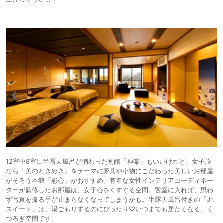
12室中8室に半露天風呂が備わった別館「神楽」もいいけれど、女子旅
なら「美のときめき」をテーマに家具や小物にこだわった美しいお部屋
がそろう本館「彩心」がおすすめ。有名な女性インテリアコーディネー
ターが監修したお部屋は、女子心をくすぐる空間。客室に入れば、思わ
ず写真を撮る手が止まらなくなってしまうかも。半露天風呂付きの「Jr.
スイート」は、湯ごもりするのにぴったり♡いつまでも居たくなる、く
つろぎ空間です。