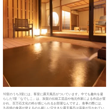
10室のうち3室には、客室に露天風呂がついています。中でも趣向を凝
らした1室「なでしこ」は、加賀の伝統工芸品や地元作家による作品が置
かれ、百万石文化の粋が感じられるお部屋なんですよ。食事の際には、
九谷焼の食器が使えるのも嬉しい♡大きな露天風呂は温泉が引かれてい