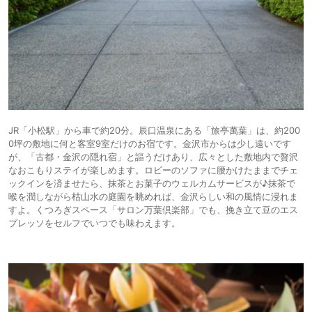
JR「小松駅」から車で約20分。辰口温泉にある「旅亭萬葉」は、約200
0坪の敷地に何と客室9室だけのお宿です。金沢市からは少し遠いです
が、「古都・金沢の隠れ宿」と謳うだけあり、広々とした敷地内で贅沢
なおこもりステイが楽しめます。ロビーのソファに腰かけたままでチェ
ックインを済ませたら、抹茶とお菓子のウェルカムサービスが♪抹茶で
喉を潤しながら枯山水の庭園を眺めれば、金沢らしい和の風情に浸れま
すよ。くつろぎスペース「サロン万葉倶楽部」でも、挽き立て豆のエス
プレッソをセルフでいつでも味わえます。