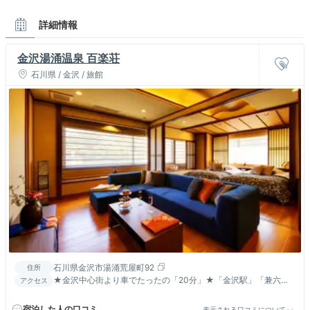
詳細情報
金沢湯涌温泉 百楽荘
石川県 / 金沢 / 旅館
石川県金沢市湯涌荒屋町92
住所
★金沢中心街より車でたったの「20分」★「金沢駅」「兼六園
アクセス
周辺」より無料送迎致します
宿泊した人の口コミ
表示される口コミについて