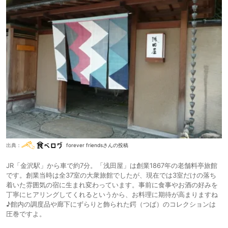
出典：
forever friendsさんの投稿
JR「金沢駅」から車で約7分。「浅田屋」は創業1867年の老舗料亭旅館
です。創業当時は全37室の大衆旅館でしたが、現在では3室だけの落ち
着いた雰囲気の宿に生まれ変わっています。事前に食事やお酒の好みを
丁寧にヒアリングしてくれるというから、お料理に期待が高まりますね
♪館内の調度品や廊下にずらりと飾られた鍔（つば）のコレクションは
圧巻ですよ。