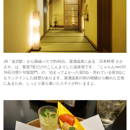
JR「金沢駅」から路線バスで約40分。湯涌温泉にある「日本料理 さか
えや」は、客室7室だけのこじんまりした温泉宿です。「じゃらんnet20
19石川県1-10室部門」の、泊まってよかった宿2位・売れている宿3位に
もランクインした経歴があります。湯涌温泉の街の喧騒から離れた立地
にあるため、しっとり落ち着いたステイが叶いますよ。