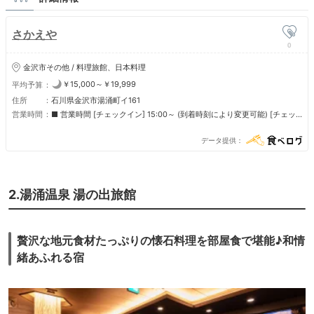
さかえや
0
金沢市その他 / 料理旅館、日本料理
￥15,000～￥19,999
平均予算
住所
石川県金沢市湯涌町イ161
営業時間
■ 営業時間 [チェックイン] 15:00～ (到着時刻により変更可能) [チェッ
クアウト] 11:00
データ提供
2.湯涌温泉 湯の出旅館
贅沢な地元食材たっぷりの懐石料理を部屋食で堪能♪和情
緒あふれる宿