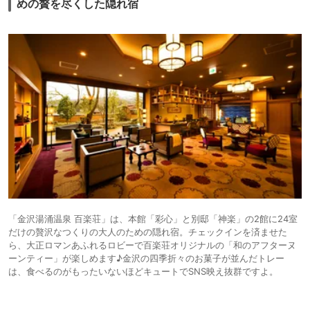
めの贅を尽くした隠れ宿
「金沢湯涌温泉 百楽荘」は、本館「彩心」と別邸「神楽」の2館に24室
だけの贅沢なつくりの大人のための隠れ宿。チェックインを済ませた
ら、大正ロマンあふれるロビーで百楽荘オリジナルの「和のアフターヌ
ーンティー」が楽しめます♪金沢の四季折々のお菓子が並んだトレー
は、食べるのがもったいないほどキュートでSNS映え抜群ですよ。