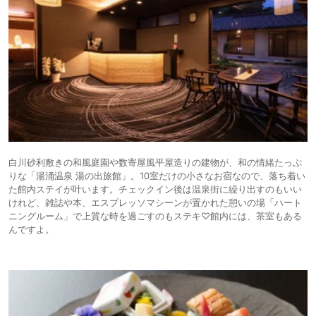
白川砂利敷きの和風庭園や数寄屋風平屋造りの建物が、和の情緒たっぷ
りな「湯涌温泉 湯の出旅館」。10室だけの小さなお宿なので、落ち着い
た館内ステイが叶います。チェックイン後は温泉街に繰り出すのもいい
けれど、雑誌や本、エスプレッソマシーンが置かれた憩いの場「ハート
ニングルーム」で上質な時を過ごすのもステキ♡館内には、茶室もある
んですよ。