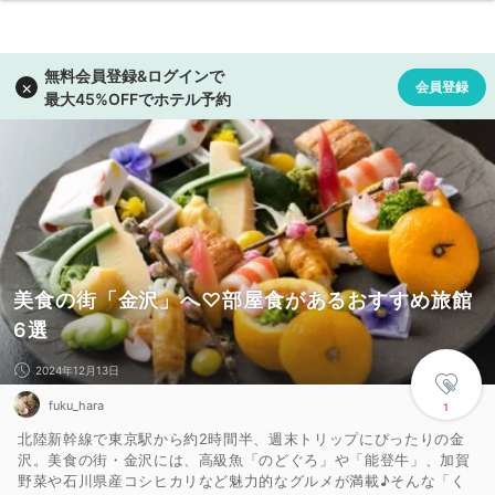
美食の街「金沢」へ♡部屋食があるおすすめ旅館
6選
2024年12月13日
fuku_hara
1
北陸新幹線で東京駅から約2時間半、週末トリップにぴったりの金
沢。美食の街・金沢には、高級魚「のどぐろ」や「能登牛」、加賀
野菜や石川県産コシヒカリなど魅力的なグルメが満載♪そんな「く