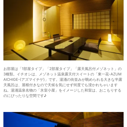
お部屋は「1部屋タイプ」「2部屋タイプ」「露天風呂付メゾネット」の
3種類。イチオシは、メゾネット温泉露天付スイートの「東一花-AZUM
AICHIGE-(アズマイチゲ)」です。湯涌の街並みが眺められる大きな半露
天風呂は、屋根付きなので天候を気にせず何度でも浸かれちゃいます
ね。湯涌温泉名物の「氷室小屋」をイメージした和室は、おこもりする
のにぴったりな空間です♪