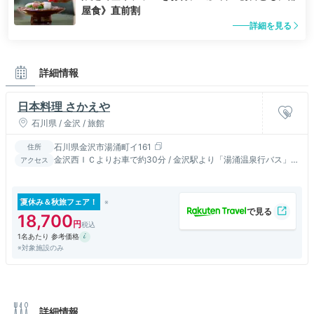
屋食》直前割
詳細を見る
詳細情報
日本料理 さかえや
石川県 / 金沢 / 旅館
石川県金沢市湯涌町イ161
住所
金沢西ＩＣよりお車で約30分 / 金沢駅より「湯涌温泉行バス」約
アクセス
40分
夏休み＆秋旅フェア！
18,700
1名あたり 参考価格
※対象施設のみ
詳細情報