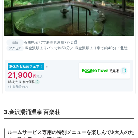
石川県金沢市湯涌荒屋町77-2
住所
JR金沢駅よりバスで約50分／JR金沢駅より車で約40分／北陸自
アクセス
動車道「金沢森本I.C」から車で約30分
夏休み＆秋旅フェア！
21,900
1名あたり 参考価格
※対象施設のみ
3.金沢湯涌温泉 百楽荘
ルームサービス専用の特別メニューを楽しんで♪大人のた