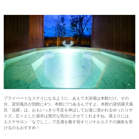
プライベートなステイになるように、あえて大浴場は本館だけ。その
分、貸切風呂が別館に4つ、本館に1つあるんですよ。本館の貸切露天風
呂「花羅」は、おもいっきり手足を伸ばしてお湯に浸かれるゆったりサ
イズ。広々とした湯舟は贅沢な気分にさせてくれますね。湯上りには、
エステサロン「なでしこ」で五感を癒す宿オリジナルエステの施術を受
けるのもおすすめ！