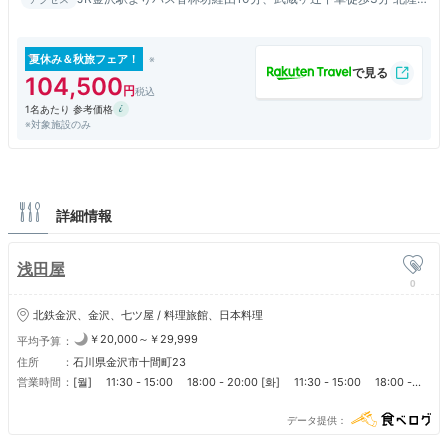
道金沢西IC 金沢東ICより約5km
夏休み＆秋旅フェア！
104,500
1名あたり 参考価格
※対象施設のみ
詳細情報
浅田屋
0
北鉄金沢、金沢、七ツ屋 / 料理旅館、日本料理
￥20,000～￥29,999
平均予算
住所
石川県金沢市十間町23
営業時間
[월] 11:30 - 15:00 18:00 - 20:00 [화] 11:30 - 15:00 18:00 -
20:00 [수] 11:30 - 15:00 18:00 - 20:00 [목] 11:30 - 15:00
18:00 - 20:00 [금] 11:30 - 15:00 18:00 - 20:00 [토] 11:30 -
データ提供
15:00 18:00 - 20:00 [일] 11:30 - 15:00 18:00 - 20:00 ■ 営業時
間 [宿泊] チェックイン: 14:00 チェックアウト: 11:00