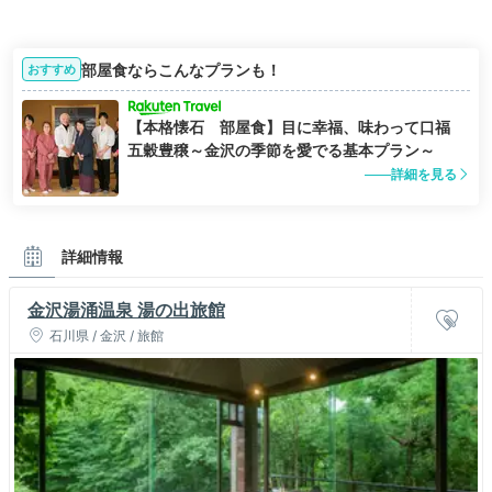
部屋食ならこんなプランも！
おすすめ
【本格懐石 部屋食】目に幸福、味わって口福
五穀豊穣～金沢の季節を愛でる基本プラン～
詳細を見る
詳細情報
金沢湯涌温泉 湯の出旅館
石川県 / 金沢 / 旅館