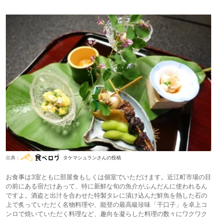
出典：
タケマシュランさんの投稿
お食事は3室ともに部屋食もしくは個室でいただけます。近江町市場の目
の前にある宿だけあって、特に新鮮な旬の魚介がふんだんに使われるん
ですよ。酒盗と出汁を合わせた特製タレに漬け込んだ鮮魚を熱した石の
上で炙っていただく名物料理や、能登の最高級珍味「干口子」を卓上コ
ンロで焼いていただく料理など、趣向を凝らした料理の数々にワクワク