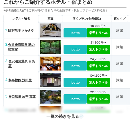
これからご紹介するホテル・宿まとめ
※参考価格は1泊2名ご利用時の1名あたりの金額です（税およびサービス料込み）
ホテル・宿名
写真
宿泊プラン(参考価格)
宿タイプ
18,700円〜
1.
旅館
日本料理 さかえや
icotto
楽天トラベル
21,900円〜
2.
金沢湯涌温泉 湯の
旅館
出旅館
icotto
楽天トラベル
24,700円〜
3.
金沢湯涌温泉 百楽
旅館
荘
icotto
楽天トラベル
104,500円〜
4.
旅館
料亭旅館 浅田屋
icotto
楽天トラベル
22,000円〜
5.
旅館
辰口温泉 旅亭 萬葉
icotto
楽天トラベル
12,700円〜
6.
金沢 湯涌温泉 お宿
旅館
やました
icotto
楽天トラベル
一覧の続きを見る