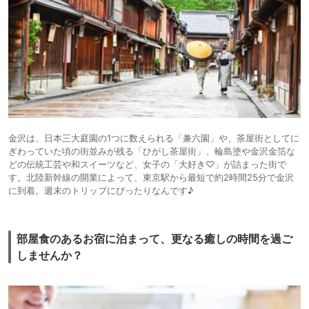
金沢は、日本三大庭園の1つに数えられる「兼六園」や、茶屋街としてに
ぎわっていた頃の街並みが残る「ひがし茶屋街」、輪島塗や金沢金箔な
どの伝統工芸や和スイーツなど、女子の「大好き♡」が詰まった街で
す。北陸新幹線の開業によって、東京駅から最短で約2時間25分で金沢
に到着。週末のトリップにぴったりなんです♪
部屋食のあるお宿に泊まって、更なる癒しの時間を過ご
しませんか？