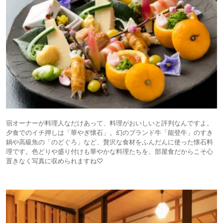
宿オーナーが料理人なだけあって、料理がおいしいと評判なんですよ。
夕食でのイチ押しは「華やぎ懐石」。幻のブランド牛「能登牛」のすき
鍋や高級魚の「のどぐろ」など、贅沢な食材をふんだんに使った懐石料
理です。色どりや盛り付けも華やかな料理たちを、部屋食だからこそ心
置きなく写真に収められますね♡