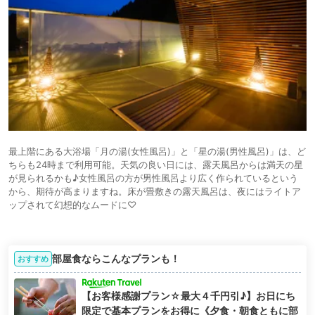
最上階にある大浴場「月の湯(女性風呂)」と「星の湯(男性風呂)」は、ど
ちらも24時まで利用可能。天気の良い日には、露天風呂からは満天の星
が見られるかも♪女性風呂の方が男性風呂より広く作られているという
から、期待が高まりますね。床が畳敷きの露天風呂は、夜にはライトア
ップされて幻想的なムードに♡
部屋食ならこんなプランも！
おすすめ
【お客様感謝プラン☆最大４千円引♪】お日にち
限定で基本プランをお得に《夕食・朝食ともに部