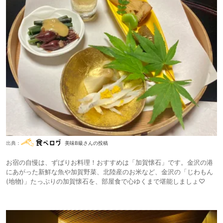
出典：
美味B級さんの投稿
お宿の自慢は、ずばりお料理！おすすめは「加賀懐石」です。金沢の港
にあがった新鮮な魚や加賀野菜、北陸産のお米など、金沢の「じわもん
(地物)」たっぷりの加賀懐石を、部屋食で心ゆくまで堪能しましょ♡