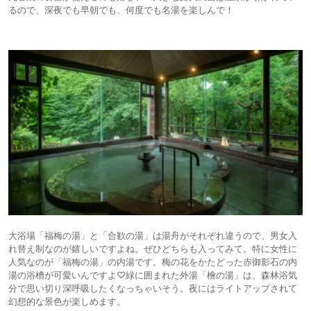
るので、深夜でも早朝でも、何度でも名湯を楽しんで！
大浴場「福梅の湯」と「合歓の湯」は湯舟がそれぞれ違うので、男女入
れ替え制なのが嬉しいですよね。ぜひどちらも入ってみて。特に女性に
人気なのが「福梅の湯」の内湯です。梅の花をかたどった赤御影石の内
湯の浴槽が可愛いんですよ♡緑に囲まれた外湯「檜の湯」は、森林浴気
分で思い切り深呼吸したくなっちゃいそう。夜にはライトアップされて
幻想的な景色が楽しめます。