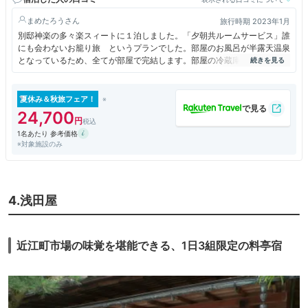
まめたろう
旅行時期 2023年1月
別邸神楽の多々楽スィートに１泊しました。「夕朝共ルームサービス」誰
にも会わないお籠り旅 というプランでした。部屋のお風呂が半露天温泉
となっているため、全てが部屋で完結します。部屋の冷蔵庫は無料で、ウ
ェルカムフルーツも冷蔵庫にありましたので、外のわずらわしさもありま
せんお正月にゆっくり過ごすのによい宿泊体験でした。
夏休み＆秋旅フェア！
24,700
1名あたり 参考価格
※対象施設のみ
4.浅田屋
近江町市場の味覚を堪能できる、1日3組限定の料亭宿