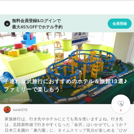
子連れ金沢旅行におすすめのホテル＆旅館13選♪
ファミリーで楽しもう
2025年01月31日
oota1215
2
家族旅行は、行き先やホテルにとても気を使いますよね。行き先
は、北陸新幹線で行きやすくなった「金沢」はいかがでしょうか？
日本三名園の「兼六園」に、タイムスリップ気分が楽しめる「ひが