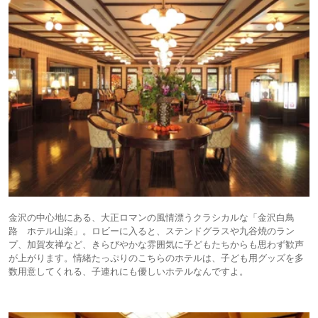
金沢の中心地にある、大正ロマンの風情漂うクラシカルな「金沢白鳥
路 ホテル山楽」。ロビーに入ると、ステンドグラスや九谷焼のラン
プ、加賀友禅など、きらびやかな雰囲気に子どもたちからも思わず歓声
が上がります。情緒たっぷりのこちらのホテルは、子ども用グッズを多
数用意してくれる、子連れにも優しいホテルなんですよ。