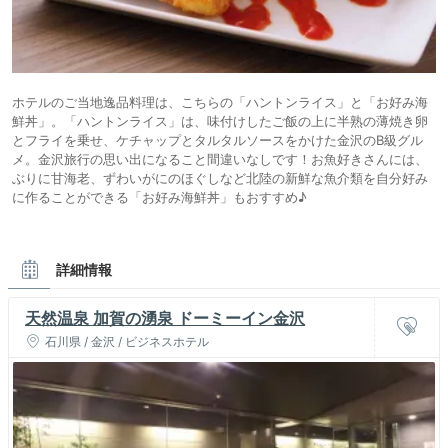
ホテルのご当地逸品料理は、こちらの「ハントンライス」と「お好み海
鮮丼」。「ハントンライス」は、味付けしたご飯の上に半熟の薄焼き卵
とフライを乗せ、ケチャップとタルタルソースをかけた金沢のB級グル
メ。金沢旅行の思い出になること間違いなしです！お魚好きさんには、
ぶりに甘海老、ずわいがにのほぐしなど北陸の新鮮な魚介類を自分好み
に作ることができる「お好み海鮮丼」もおすすめ♪
詳細情報
天然温泉 加賀の湧泉 ドーミーイン金沢
石川県 / 金沢 / ビジネスホテル