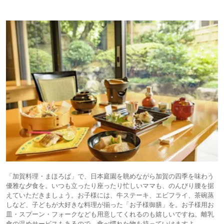
「加賀料理・まほろば」で、日本庭園を眺めながら加賀の四季を味わう
優雅な夕食を。いつも立ったり座ったり忙しいママも、のんびり腰を据
えていただきましょう。お子様には、牛ステーキ、エビフライ、茶碗蒸
しなど、子どもが大好きな料理が揃った「お子様御膳」を。お子様用お
皿・スプーン・フォークなども用意してくれるのも嬉しいですね。離乳
食の温めサービスもあるので、食べ慣れた物を持っていけますよ。