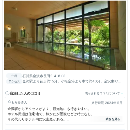
石川県金沢市長田2-4-8
住所
金沢駅より徒歩約15分、小松空港より車で約40分、金沢東IC・
アクセス
金沢西ICより車で約10分
宿泊した人の口コミ
表示される口コミについて
もみみ
旅行時期 2024年11月
金沢駅からアクセスがよく、観光地にも行きやすい。
ホテル周辺は住宅地で、静かだが景観などは特になし。
その代わりホテル内に沢山庭がある。
ホテルは綺麗で設備も充分、快適に過ごせた。