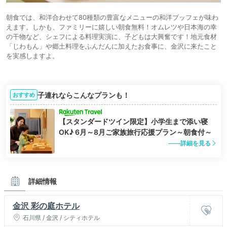
朝食では、和洋合わせて80種類の豊富なメニューの和洋ブッフェが味わ
えます。しかも、ファミリーに嬉しい朝食無料！オムレツや日本海の幸
の干物など、シェフによる料理実演に、子どもは大興奮です！地元食材
「じわもん」や郷土料理をふんだんに加えたお食事に、金沢に来たこと
を実感しますよ。
子連れならこんなプランも！
おすすめ
【スタンダードツイン限定】小学生まで添い寝
OK♪ 6月～8月ご家族旅行応援プラン～朝食付～
詳細を見る
詳細情報
金沢 彩の庭ホテル
石川県 / 金沢 / シティホテル