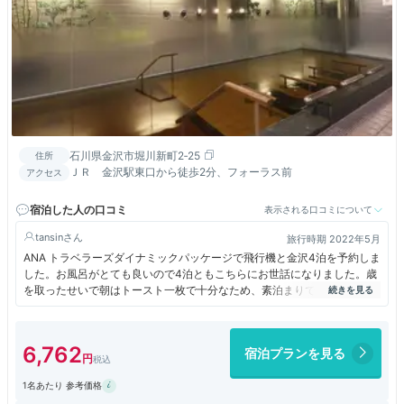
石川県金沢市堀川新町2‐25
住所
ＪＲ 金沢駅東口から徒歩2分、フォーラス前
アクセス
宿泊した人の口コミ
表示される口コミについて
tansin
旅行時期 2022年5月
ANA トラベラーズダイナミックパッケージで飛行機と金沢4泊を予約しま
した。お風呂がとても良いので4泊ともこちらにお世話になりました。歳
を取ったせいで朝はトースト一枚で十分なため、素泊まりでお願いしまし
た。ただ、日によってかもしれませんが、朝食はすごく混んでいるようで
した。
6,762
宿泊プランを見る
1名あたり 参考価格