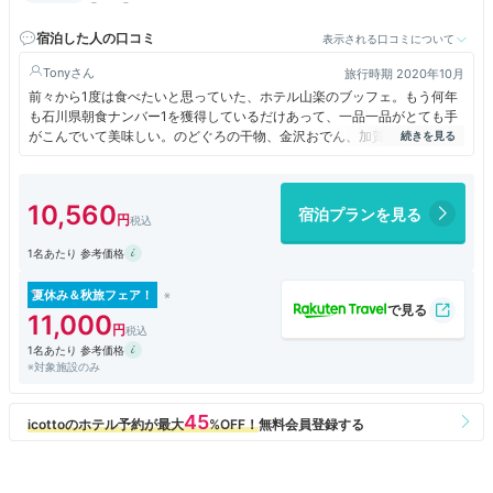
⑥、⑦乗り場より【兼六園下・金沢城】バス停下車徒歩５分
宿泊した人の口コミ
表示される口コミについて
Tony
旅行時期 2020年10月
前々から1度は食べたいと思っていた、ホテル山楽のブッフェ。もう何年
も石川県朝食ナンバー1を獲得しているだけあって、一品一品がとても手
がこんでいて美味しい。のどぐろの干物、金沢おでん、加賀野菜のおひた
し、能登牛のコロッケなどなど晩御飯にでてきても遜色ない料理が並んで
います。その他○○本舗のチーズケーキ、プリン、パンナコッタなど朝か
らデザートも充実していてお腹一杯。大満足です。
10,560
宿泊プランを見る
1名あたり 参考価格
夏休み＆秋旅フェア！
11,000
1名あたり 参考価格
※対象施設のみ