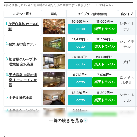
※参考価格は1泊2名ご利用時の1名あたりの金額です（税およびサービス料込み）
ホテル・宿名
写真
宿泊プラン(参考価格)
宿タイプ
10,560円〜
11,000円〜
1.
シティホ
金沢白鳥路 ホテル山
楽
icotto
楽天トラベル
テル
11,429円〜
12,300円〜
シティホ
2.
金沢 彩の庭ホテル
icotto
楽天トラベル
テル
34,848円〜
26,400円〜
3.
加賀屋グループ 料
旅館
理旅館 金沢茶屋
icotto
楽天トラベル
4.
天然温泉 加賀の湧
6,762円〜
7,400円〜
ビジネス
泉 ドーミーイン金
icotto
楽天トラベル
ホテル
沢
13,250円〜
11,300円〜
シティホ
5.
ホテル日航金沢
icotto
楽天トラベル
テル
6.
ホテルウィングイン
2,554円〜
ビジネス
ターナショナルプレ
icotto
楽天トラベル
ホテル
一覧の続きを見る
ミアム金沢駅前
7.
KKRホテル金沢（国
6,989円〜
7,000円〜
ビジネス
家公務員共済組合連
icotto
楽天トラベル
ホテル