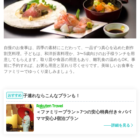
自慢のお食事は、四季の素材にこだわって、一品ずつ真心を込めた創作
割烹料理。子どもは、和洋折衷料理か、3〜5歳向けのお子様ランチを用
意してもらえます。取り皿や食器の用意もあり、離乳食の温めもOK。事
前に予約すれば、お粥も用意と至れり尽くせりです。美味しいお食事を
ファミリーでゆっくり楽しみましょう。
子連れならこんなプランも！
おすすめ
＜ファミリープラン＞7つの安心特典付き☆パパ
ママ安心♪宿泊プラン
詳細を見る