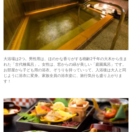
大浴場は2つ。男性用は、ほのかな香りがする樹齢2千年の大木から生ま
れた「古代檜風呂」。女性は、窓からの緑が美しい「庭園風呂」です。
お部屋から⼦ども⽤の浴⾐、ぞうりを持っていって、⼊浴後は⼤⼈と同
じように浴⾐に変⾝。家族全員の浴衣姿に、旅行気分も盛り上がりま
す！