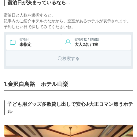
宿泊日が決まっているなら…
合会金沢共済会館）
4,360円〜
5,000円〜
8.
ビジネス
ホテルインターゲー
宿泊日と人数を選択すると、
ト金沢
icotto
楽天トラベル
ホテル
記事内のご紹介ホテルのなかから、空室があるホテルが表示されます。
予約したい日で探してみてくださいね。
7,020円〜
7,800円〜
シティホ
9.
金沢東急ホテル
icotto
楽天トラベル
テル
宿泊日
宿泊者数 / 部屋数
未指定
大人2名 / 1室
6,333円〜
5,100円〜
シティホ
10.
金沢国際ホテル
icotto
楽天トラベル
テル
検索する
23,513円〜
21,900円〜
11.
金沢湯涌温泉 湯の
旅館
出旅館
icotto
楽天トラベル
33,000円〜
23,100円〜
12.
1.金沢白鳥路 ホテル山楽
金沢辰口温泉 まつ
旅館
さき
icotto
楽天トラベル
12,700円〜
13.
金沢 湯涌温泉 お宿
旅館
子ども用グッズ多数貸し出しで安心♪大正ロマン漂うホテ
やました
icotto
楽天トラベル
ル