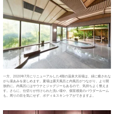
一方、2020年7月にリニューアルした4階の温泉大浴場は、緑に癒されな
がら湯あみを楽しめます。夏場は露天風呂と内風呂がつながり、より開
放的に。内風呂にはサウナとジャグジーもあるので、気持ちよく整えま
す。さらに、仕切りが付けられた洗い場や、個室感覚のパウダールーム
も。周りの目を気にせず、ボディ＆スキンケアができますよ。