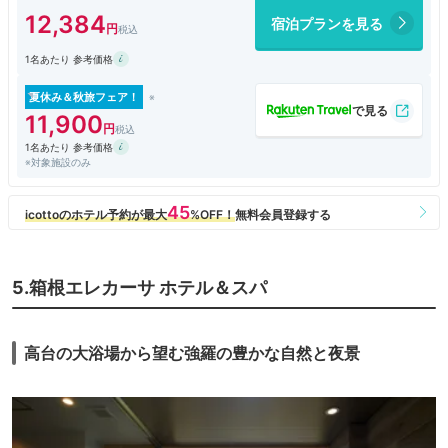
た。大浴場は夕食時の建物最上階にあるが、面倒なので部屋の風呂で入
12,384
宿泊プランを見る
浴。ブッフェ式朝食は地下一階で。思った以上に内容が良かったです。地
元の特産物を使った漬け物やご飯のお供にいい料理が目立つ。お米は宮城
1名あたり 参考価格
県産のひとめぼれで美味しい。ジュースは濃縮還元のようだが、チェーン
レストランにあるような自販機サーバーでないので、見栄えはまだいいほ
う。アジの開き、焼きそば、４種類のミニケーキが美味しかったです。
夏休み＆秋旅フェア！
11,900
1名あたり 参考価格
※対象施設のみ
5.箱根エレカーサ ホテル＆スパ
高台の大浴場から望む強羅の豊かな自然と夜景