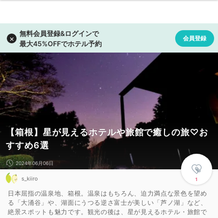
【箱根】星が見えるホテルや旅館で癒しの旅♡お
すすめ6選
2024年06月06日
s_kiiro
1
日本屈指の温泉地、箱根。温泉はもちろん、迫力満点な景色を望め
る「大涌谷」や、湖面にうつる逆さ富士が美しい「芦ノ湖」など、
絶景スポットも魅力です。観光の後は、星が見えるホテル・旅館で