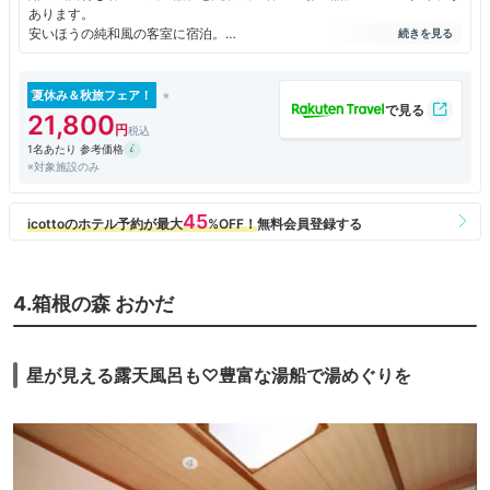
あります。
安いほうの純和風の客室に宿泊。
うーん。正直言って、この値段でこちらに再訪はないな、という感想で
す。
何の特徴もない古めかしい和室のお部屋。
夏休み＆秋旅フェア！
お料理も印象に残るようなおいしい物は全くなし。
21,800
露天風呂付きのお部屋「風の舘」にするか、有料の貸切露天風呂を利用す
1名あたり 参考価格
れば印象は変わるかもしれませんが…
※対象施設のみ
「森の舘」だと価格に見合った満足感は得られないかな。
4.箱根の森 おかだ
星が見える露天風呂も♡豊富な湯船で湯めぐりを