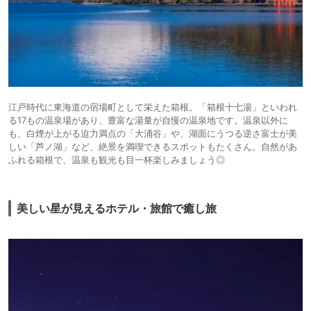
江戸時代に東海道の宿場町として栄えた箱根。「箱根十七湯」といわれ
る17もの温泉場があり、豊富な湯量が自慢の温泉地です。温泉以外に
も、白煙が上がる迫力満点の「大涌谷」や、湖面にうつる逆さ富士が美
しい「芦ノ湖」など、絶景を満喫できるスポットもたくさん。自然があ
ふれる箱根で、温泉も観光も目一杯楽しみましょう◎
美しい星が見えるホテル・旅館で癒し旅