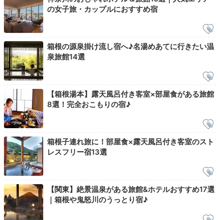
の女子旅・カップルにおすすめ宿
箱根の源泉掛け流し宿へ♪名湯めあてに行きたい温
2日目
泉旅館14選
【箱根湯本】露天風呂付き客室×部屋食がある旅館
Morning
8選！完全おこもりの宿♪
06:30
朝風呂で
箱根子連れ旅に！部屋食×露天風呂付き客室のスト
爽やかにスタート
レスフリー宿13選
【関東】絶景温泉がある旅館&ホテルおすすめ17選
｜箱根や鬼怒川のうっとり宿♪