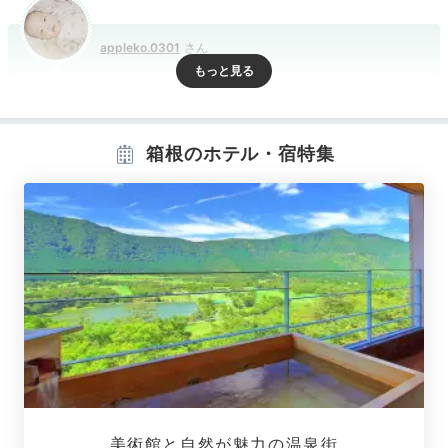
appleko.0301
宿の方も優しく安心。近くに川が見えるベランダテラスがあり、景
色がキレイなのはもちろん、川沿いなので涼しくとても気持ちよか
ったです。
箱根のホテル・宿特集
Room
15:15
露天風呂付きもある
深緑を望む広々客室
美術館と自然が魅力の温泉街