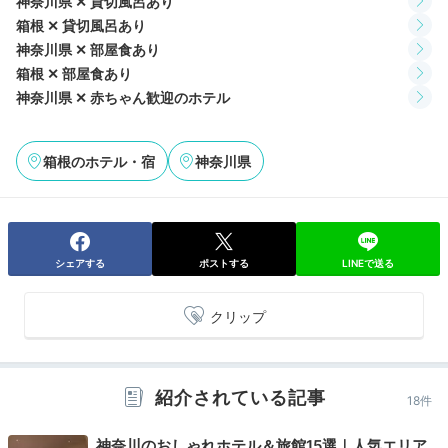
神奈川県 ✕ 貸切風呂あり
箱根 ✕ 貸切風呂あり
神奈川県 ✕ 部屋食あり
箱根 ✕ 部屋食あり
神奈川県 ✕ 赤ちゃん歓迎のホテル
箱根のホテル・宿
神奈川県
食後は大浴場へ。渓流のせせらぎ、景色を楽しめる露天
風呂や安らぎの時が流れる内湯があります。脱衣所には
ベビーベッド、オムツ用ごみ箱があり、子連れでも安心
シェアする
ポストする
LINEで送る
して利用できますよ。湯上りのドリンクサービスも。
クリップ
appleko.0301
紹介されている記事
18件
夜の露天風呂は暗く娘は少し怖いようで、ぴったりとくっついてい
ましたがそれもまた良い思い出です。川の音に癒やされました。
神奈川のおしゃれホテル＆旅館15選｜人気エリア