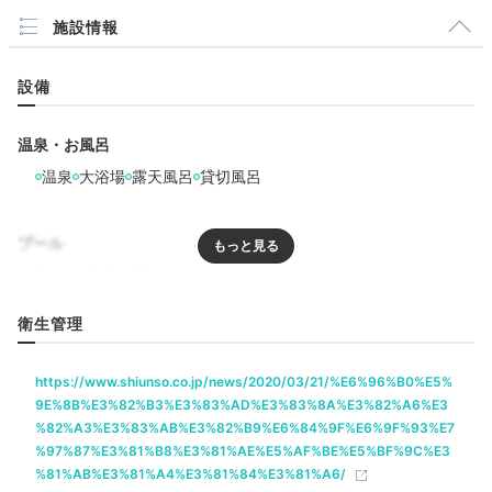
露天風呂付き客室でなくても、2種類の貸切風呂がある
施設情報
のでご安心を。こちらは無料で入れる「男爵の湯」。古
代檜造りの浴槽で、珍しいお風呂に子供も興味津々！周
囲を気にせず、家族水入らずで温泉を楽しめます。
設備
温泉・お風呂
温泉
大浴場
露天風呂
貸切風呂
appleko.0301
プール
箱根の広告ポスターにも採用された変わった作りの温泉
に娘は大はしゃぎ♪ゆっくり浸かり疲れがとれました。
+1
貸切り温泉は2つともとても素敵です。
リラクゼーション
衛生管理
https://www.shiunso.co.jp/news/2020/03/21/%E6%96%B0%E5%
飲食
Dinner
9E%8B%E3%82%B3%E3%83%AD%E3%83%8A%E3%82%A6%E3
%82%A3%E3%83%AB%E3%82%B9%E6%84%9F%E6%9F%93%E7
ルームサービス
17:30
%97%87%E3%81%B8%E3%81%AE%E5%AF%BE%E5%BF%9C%E3
%81%AB%E3%81%A4%E3%81%84%E3%81%A6/
お部屋でゆっくり