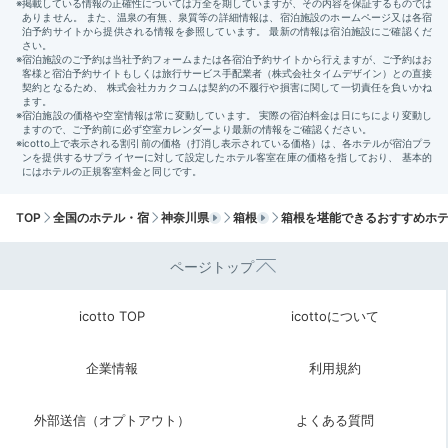
Breakfast
08:00
箱根の味を
温かいお茶漬けで
TOP
全国のホテル・宿
神奈川県
箱根
箱根を堪能できるおすすめホ
ページトップ
icotto TOP
icottoについて
企業情報
利用規約
drags376さんの投稿
外部送信（オプトアウト）
よくある質問
朝食は小田原漁港からとれた鯵の干物や、一番出汁でい