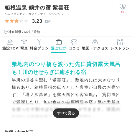
箱根温泉 鶴井の宿 紫雲荘
18
ハコネオンセン カクイノヤド シウンソウ
3.23
13件
神奈川県 / 箱根 / 旅館
施設TOP
写真
料金プラン
過ごし方
口コミ
地図・アクセス
レストラン
敷地内のつり橋を渡った先に貸切露天風呂
も！川のせせらぎに癒される宿
早川の渓谷を望む「紫雲荘」。敷地内には大きなつり
橋もあり、箱根屈指の広々とした客室が自慢のお宿で
す。「塔ノ沢温泉」を露天風呂や客室風呂、貸切風呂
で満喫したり、旬の食材の会席料理や塔ノ沢の天然水
を使った十割そばも味わうことができます。清流の
BGMとの相乗効果で、深い癒しの時間を…。
設備・サービス