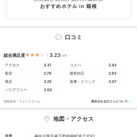
おすすめホテル in 箱根
口コミ
宿自慢のお部屋は、1部屋に三世代一緒に宿泊も可能な
3.23
総合満足度
13件
ほど広々。露天風呂付き客室もあり、お部屋にいながら
塔ノ沢の湯で寛ぐことができます。調乳ポットやバウン
アクセス
3.31
コスパ
2.43
サーなど、ベビーグッズの貸出しも豊富で心強い！
客室
2.79
接客対応
2.93
風呂
3.25
食事・ドリンク
3.07
バリアフリー
3.00
情報提供：フォートラベル
表示される口コミについて
appleko.0301
川側に窓があるデラックスルームに宿泊。景色もキレイで、部屋が
地図・アクセス
広くゆっくり過ごせました。子供イスやお昼寝用のマットもあり居
心地良く過ごせます。
住所
神奈川県足柄下郡箱根町塔之沢92