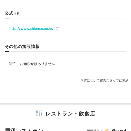
ベビー＆子供関連
季節感じる創作料理を
公式HP
部屋情報
http://www.shiunso.co.jp/
露天風呂付客室
その他の施設情報
その他館内施設
宴会場
売店・ギフトショップ
アメニティ
内容について運営スタッフに連絡
テレビ
冷蔵庫
エアコン
セーフティボックス
洗浄機付トイレ
浴衣
歯ブラシ
カミソリ
洗顔
シャンプー
リンス
drags376さんの投稿
ボディソープ
シャワーキャップ
タオル
バスタオル
夕食は創作会席料理をお部屋にて。天然水を使った手打
ドライヤー
お茶セット
キッチン
電気ポット
加湿器
ち十割そばは絶品！小学生はお子様会席、小学生未満は
ハンバーグなどのお子様プレートを。お食い初め膳のプ
レストラン・飲食店
ランもあり、お祝い旅行にもぴったりです。
※設備・アメニティは、確認が取れている情報を表示しています。
周辺レストラン
情報提供：