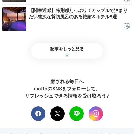
【関東近郊】特別感たっぷり！カップルで泊まり
たい贅沢な貸切風呂のある旅館＆ホテル8選
露天風呂付き客室の浴槽は、信楽焼造りや総檜造りな
ど。起きてすぐ贅沢な朝風呂を楽しめるのが嬉しいです
記事をもっと見る
ね！また、もうひとつの貸切風呂「観山の湯」は有料で
すが、子連れでもゆっくり温泉を満喫できますよ。
癒される毎日へ
icottoのSNSをフォローして、
appleko.0301
リフレッシュできる情報を受け取ろう♪
朝から温泉三昧！楽しみにしていた外の貸切り温泉へ行きました。
とても広く雰囲気も素敵で家族3人で大はしゃぎで入りました。