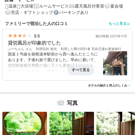
温泉
大浴場
ルームサービス
露天風呂付客室
宴会場
売店・ギフトショップ
パーキングあり
編集部おすすめの３つのポイント
ファミリーで宿泊した人の口コミ
もっと見る
3世代利用もできる広々とした優雅な客室でのんびり過ご
そう
3.5
旅行時期 2021年11月
貸切風呂が印象的でした
渓谷美を望む露天風呂や2種の貸切風呂で癒やしの温泉時
ぷーちゃん
利用目的
観光
利用した際の同行者
乳幼児連れ家族旅行
間
国道１号線を箱根湯本駅前から西へ進んだところに
あります。子連れ旅で選びました。早めに着いて、
オーナー手作り！塔ノ沢の天然水を使用したこだわりの
十割そば
貸切家族風呂男爵の湯に子ども家族は入りました。
湯舟が２つある珍しい浴室でした。大浴場は広々し
て気持ちよかったです。風呂上がりに希望すると、
アクセス
3.5
コスパ
評価なし
客室
評価なし
接客対応
評価なし
無料で竹の筒に入った生ビールがもらえたのが嬉し
ホテルの紹介と売上のしくみ
風呂
3.5
食事・ドリンク
評価なし
バリアフリー
評価なし
かったです。食事はシンプルでしたが、素材の味が
生かされていて美味しかったです。子どもの食事も
美味しかったようです。食事は部屋食でゆっくり食
写真
べられて良かったです。