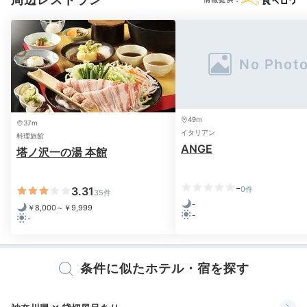
appleko.0301
お部屋食なので、ゆっくりお食事をいただくことができました。旬
のお刺身や焼き魚、手打ちのお蕎麦がとてもコシがあり美味しかっ
たです。
49m
37m
イタリアン
料理旅館
ANGE
塔ノ沢一の湯 本館
Relax
19:00
-
3.31
0件
35件
-
￥8,000～￥9,999
せせらぎを感じる
-
-
癒やしの露天風呂
条件に似たホテル・宿を探す