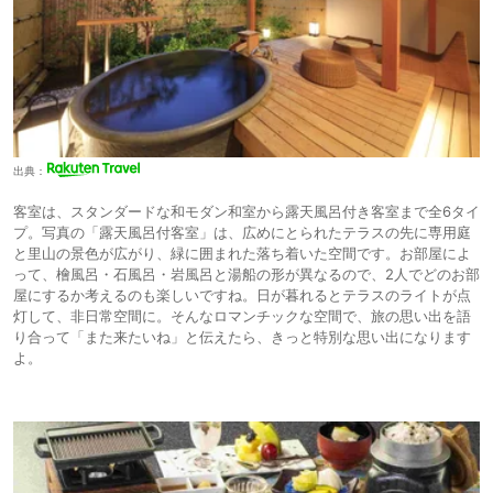
出典：
客室は、スタンダードな和モダン和室から露天風呂付き客室まで全6タイ
プ。写真の「露天風呂付客室」は、広めにとられたテラスの先に専用庭
と里山の景色が広がり、緑に囲まれた落ち着いた空間です。お部屋によ
って、檜風呂・石風呂・岩風呂と湯船の形が異なるので、2人でどのお部
屋にするか考えるのも楽しいですね。日が暮れるとテラスのライトが点
灯して、非日常空間に。そんなロマンチックな空間で、旅の思い出を語
り合って「また来たいね」と伝えたら、きっと特別な思い出になります
よ。