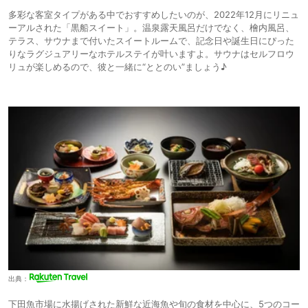
多彩な客室タイプがある中でおすすめしたいのが、2022年12月にリニュ
ーアルされた「黒船スイート」。温泉露天風呂だけでなく、檜内風呂、
テラス、サウナまで付いたスイートルームで、記念日や誕生日にぴった
りなラグジュアリーなホテルステイが叶いますよ。サウナはセルフロウ
リュが楽しめるので、彼と一緒に“ととのい”ましょう♪
出典：
下田魚市場に水揚げされた新鮮な近海魚や旬の食材を中心に、5つのコー