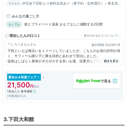
伊豆急下田駅より無料送迎あり（要予約・定時運行）／東名高速
アクセス
沼津ＩＣより伊豆縦貫道→河津下田道路→県道１５号利用
みんなの過ごし方
彼とプライベート温泉 おもてなしに感動する2日間
カップル
宿泊した人の口コミ
表示される口コミについて
しろくまもん
旅行時期 2023年1月
下田といえば海沿いをイメージしていましたが、こちらのお宿の評判が良
く、サフィール踊り子に乗る目的とあわせて宿泊しました。
温泉はしばらく身体がポカポカする良いお湯、従業員も丁寧で感じが良い
応対でした。
食事は年始だったからかもしれませんが、金目の煮付けの身がパサついて
おり好みではなかったが、品数も見た目も良く工夫されていました。
夏休み＆秋旅フェア！
大手資本の会社さんが経営しており、お年賀でリポＤをいただきました。
21,500
1名あたり 参考価格
※対象施設のみ
3.下田大和館