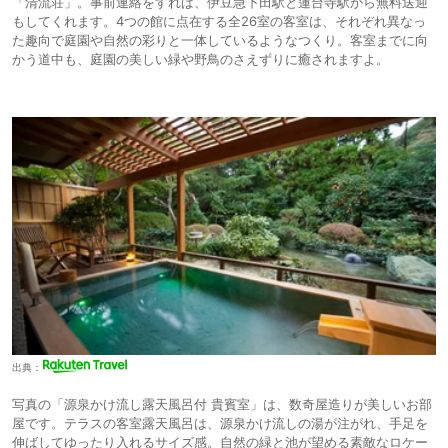
「清流荘」。事前連絡をすれば、伊豆急下田駅と蓮台寺駅から無料送迎
もしてくれます。4つの館に点在する全26室の客室は、それぞれ異なっ
た趣向で庭園や自然の彩りと一体しているようなつくり。客室までに向
かう道中も、庭園の美しい緑や野鳥のさえずりに癒されますよ。
出典：
写真の「源泉かけ流し露天風呂付 貴賓室」は、数奇屋造りが美しいお部
屋です。テラスの客室露天風呂は、源泉かけ流しの湯が注がれ、手足を
伸ばしてゆったり入れるサイズ感。自然の緑と池が望める素敵なロケー