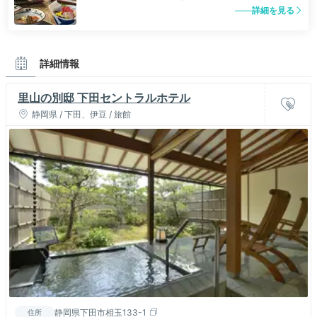
詳細を見る
詳細情報
里山の別邸 下田セントラルホテル
静岡県 / 下田、伊豆 / 旅館
静岡県下田市相玉133-1
住所