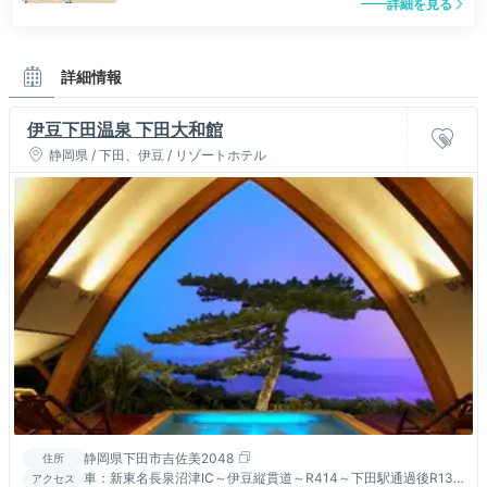
詳細を見る
詳細情報
伊豆下田温泉 下田大和館
静岡県 / 下田、伊豆 / リゾートホテル
静岡県下田市吉佐美2048
住所
車：新東名長泉沼津IC～伊豆縦貫道～R414～下田駅通過後R136
アクセス