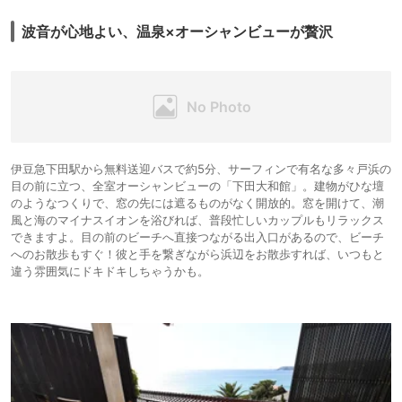
波音が心地よい、温泉×オーシャンビューが贅沢
伊豆急下田駅から無料送迎バスで約5分、サーフィンで有名な多々戸浜の
目の前に立つ、全室オーシャンビューの「下田大和館」。建物がひな壇
のようなつくりで、窓の先には遮るものがなく開放的。窓を開けて、潮
風と海のマイナスイオンを浴びれば、普段忙しいカップルもリラックス
できますよ。目の前のビーチへ直接つながる出入口があるので、ビーチ
へのお散歩もすぐ！彼と手を繋ぎながら浜辺をお散歩すれば、いつもと
違う雰囲気にドキドキしちゃうかも。