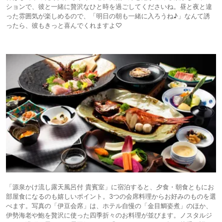
ションで、彼と一緒に贅沢なひと時を過ごしてくださいね。昼と夜と違
った雰囲気が楽しめるので、「明日の朝も一緒に入ろうね♪」なんて誘
ったら、彼もきっと喜んでくれますよ♡
「源泉かけ流し露天風呂付 貴賓室」に宿泊すると、夕食・朝食ともにお
部屋食になるのも嬉しいポイント。3つの会席料理からお好みのものを選
べます。写真の「伊豆会席」は、ホテル自慢の「金目鯛姿煮」のほか、
伊勢海老や鮑を贅沢に使った四季折々のお料理が並びます。ノスタルジ