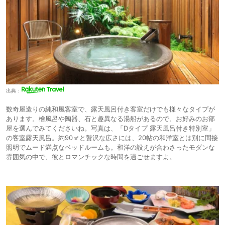
出典：
数奇屋造りの純和風客室で、露天風呂付き客室だけでも様々なタイプが
あります。檜風呂や陶器、石と趣異なる湯船があるので、お好みのお部
屋を選んでみてくださいね。写真は、「Dタイプ 露天風呂付き特別室」
の客室露天風呂。約90㎡と贅沢な広さには、20帖の和洋室とは別に間接
照明でムード満点なベッドルームも。和洋の設えが合わさったモダンな
雰囲気の中で、彼とロマンチックな時間を過ごせますよ。