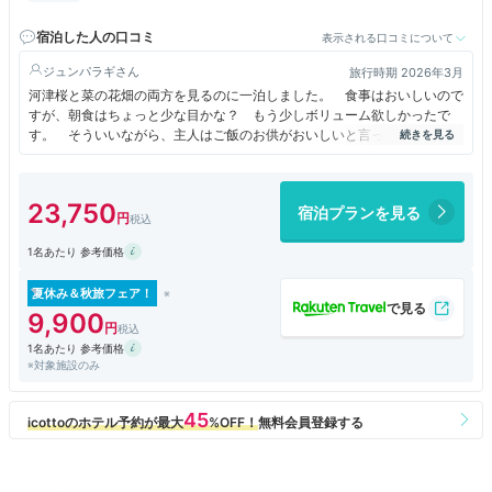
を南下約2.6ｋm 電車：伊豆急下田駅(送迎有)
宿泊した人の口コミ
表示される口コミについて
ジュンパラギ
旅行時期 2026年3月
河津桜と菜の花畑の両方を見るのに一泊しました。 食事はおいしいので
すが、朝食はちょっと少な目かな？ もう少しボリューム欲しかったで
す。 そういいながら、主人はご飯のお供がおいしいと言って、ご飯3杯
食べてました。
お部屋はちょっと古い感じでしたが、掃除はきちんとされていて、ベラン
23,750
宿泊プランを見る
ダから海が見えて景色最高。 スタッフの対応も、最高！！
1名あたり 参考価格
お風呂が最上階にあり、なぜかその一階下までしかエレベーターがなく、
最後の階段のすごいこと！ かなり長い階段を上り下りしなければなら
ず、足を手術している身にはちょっときつかったです。 それさえなけれ
夏休み＆秋旅フェア！
ば、再訪したいと思えるホテルでした。
9,900
1名あたり 参考価格
※対象施設のみ