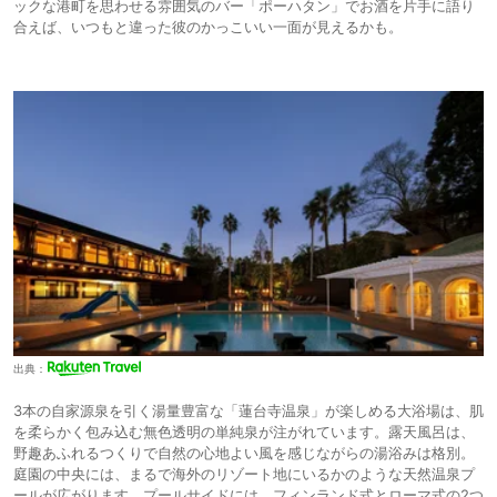
ックな港町を思わせる雰囲気のバー「ポーハタン」でお酒を片手に語り
合えば、いつもと違った彼のかっこいい一面が見えるかも。
出典：
3本の自家源泉を引く湯量豊富な「蓮台寺温泉」が楽しめる大浴場は、肌
を柔らかく包み込む無色透明の単純泉が注がれています。露天風呂は、
野趣あふれるつくりで自然の心地よい風を感じながらの湯浴みは格別。
庭園の中央には、まるで海外のリゾート地にいるかのような天然温泉プ
ールが広がります。プールサイドには、フィンランド式とローマ式の2つ