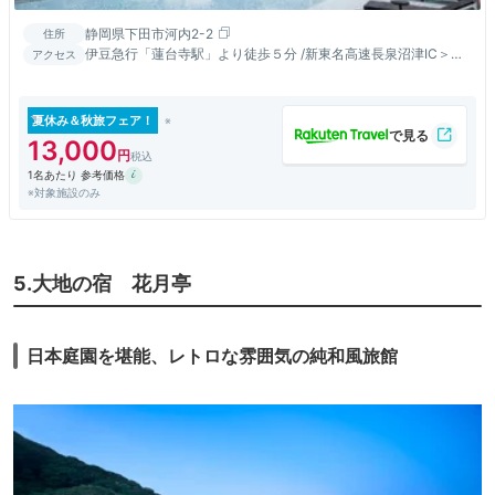
静岡県下田市河内2-2
住所
伊豆急行「蓮台寺駅」より徒歩５分 /新東名高速長泉沼津IC＞伊
アクセス
豆縦貫道経由414号
夏休み＆秋旅フェア！
13,000
1名あたり 参考価格
※対象施設のみ
5.大地の宿 花月亭
日本庭園を堪能、レトロな雰囲気の純和風旅館