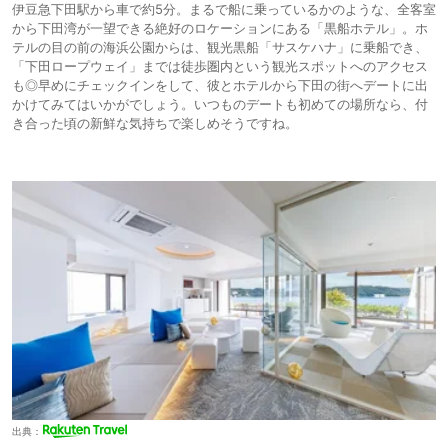
伊豆急下田駅から車で約5分。まるで船に乗っているかのような、全客室
から下田湾が一望できる絶好のロケーションにある「黒船ホテル」。ホ
テルの目の前の海浜公園からは、観光黒船「サスケハナ」に乗船でき、
「下田ロープウェイ」までは徒歩圏内という観光スポットへのアクセス
も◎早めにチェックインをして、彼とホテルから下田の街へデートに出
かけてみてはいかがでしょう。いつものデートも初めての場所なら、付
き合った頃の新鮮な気持ちで楽しめそうですね。
出典：