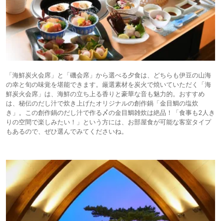
「海鮮炭火会席」と「磯会席」から選べる夕食は、どちらも伊豆の山海
の幸と旬の味覚を堪能できます。厳選素材を炭火で焼いていただく「海
鮮炭火会席」は、海鮮の立ち上る香りと豪華な音も魅力的。おすすめ
は、秘伝のだし汁で炊き上げたオリジナルの創作鍋「金目鯛の塩炊
き」。この創作鍋のだし汁で作る〆の金目鯛雑炊は絶品！「食事も2人き
りの空間で楽しみたい！」という方には、お部屋食が可能な客室タイプ
もあるので、ぜひ選んでみてくださいね。