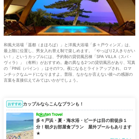
和風大浴場「遥都（まほろば）」と洋風大浴場「多々戸ウィンズ」は、
最上階に位置し、男女入れ替え制で楽しめます。「やっぱり2人きりがい
い！」というカップルには、予約制の貸切風呂棟「SPA VILLA（スパ・
ヴィラ）」（有料）がおすすめ。趣の異なる2つの貸切風呂があり、写真
の「PINE（パイン）」はその1つ。夜になるとライトアップされ、ロマ
ンチックなムードになりますよ。普段、なかなか言えない彼への感謝の
言葉を直接伝えてみてはいかがでしょう。
カップルならこんなプランも！
おすすめ
多々戸浜・夏・海水浴・ビーチは目の前徒歩１
分！朝夕お部屋食プラン 屋外プールもあります
★