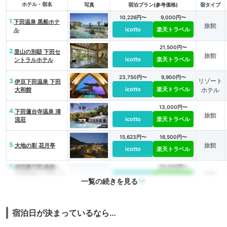
ホテル・宿名
写真
宿泊プラン(参考価格)
宿タイプ
10,226円〜
9,000円〜
1.
下田温泉 黒船ホテ
旅館
icotto
楽天トラベル
ル
21,500円〜
2.
里山の別邸 下田セ
旅館
icotto
楽天トラベル
ントラルホテル
23,750円〜
9,900円〜
3.
リゾート
伊豆下田温泉 下田
icotto
楽天トラベル
大和館
ホテル
13,000円〜
4.
下田蓮台寺温泉 清
旅館
icotto
楽天トラベル
流荘
15,623円〜
16,500円〜
5.
旅館
大地の彩 花月亭
icotto
楽天トラベル
6.
伊豆奥下田 飲泉・
24,400円〜
旅館
自家源泉かけ流しの
icotto
楽天トラベル
一覧の続きを見る
秘湯 観音温泉
22,000円〜
7.
野の花亭 こむらさ
旅館
icotto
楽天トラベル
き
宿泊日が決まっているなら…