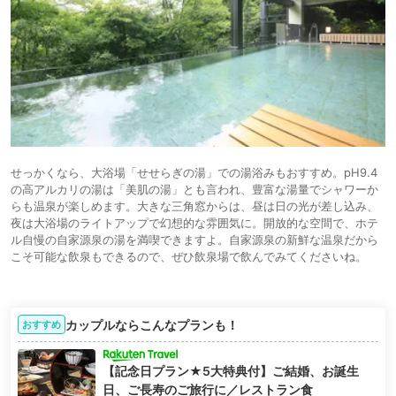
せっかくなら、大浴場「せせらぎの湯」での湯浴みもおすすめ。pH9.4
の高アルカリの湯は「美肌の湯」とも言われ、豊富な湯量でシャワーか
らも温泉が楽しめます。大きな三角窓からは、昼は日の光が差し込み、
夜は大浴場のライトアップで幻想的な雰囲気に。開放的な空間で、ホテ
ル自慢の自家源泉の湯を満喫できますよ。自家源泉の新鮮な温泉だから
こそ可能な飲泉もできるので、ぜひ飲泉場で飲んでみてくださいね。
カップルならこんなプランも！
おすすめ
【記念日プラン★5大特典付】ご結婚、お誕生
日、ご長寿のご旅行に／レストラン食