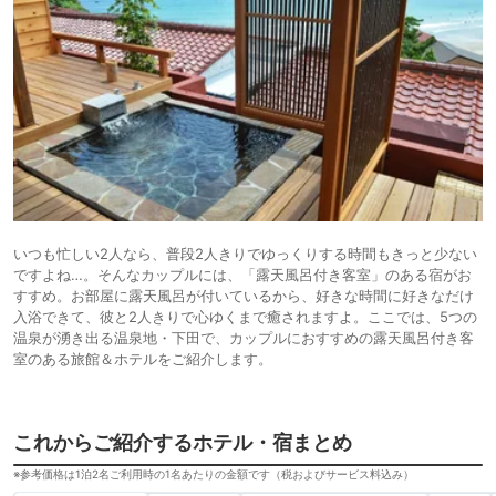
いつも忙しい2人なら、普段2人きりでゆっくりする時間もきっと少ない
ですよね…。そんなカップルには、「露天風呂付き客室」のある宿がお
すすめ。お部屋に露天風呂が付いているから、好きな時間に好きなだけ
入浴できて、彼と2人きりで心ゆくまで癒されますよ。ここでは、5つの
温泉が湧き出る温泉地・下田で、カップルにおすすめの露天風呂付き客
室のある旅館＆ホテルをご紹介します。
これからご紹介するホテル・宿まとめ
※参考価格は1泊2名ご利用時の1名あたりの金額です（税およびサービス料込み）