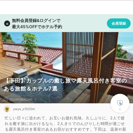
【下田】カップルの癒し旅♡露天風呂付き客室の
ある旅館＆ホテル7選
2024年06月24日
ywys_s1020m
0
忙しい日々に追われて、お互いお疲れ気味。久しぶりに、2人で疲
れを癒す旅に出かけるなら、2人きりでのんびりした時間が過ごせ
る露天風呂付き客室のあるお宿がおすすめです。下田は、温泉や新