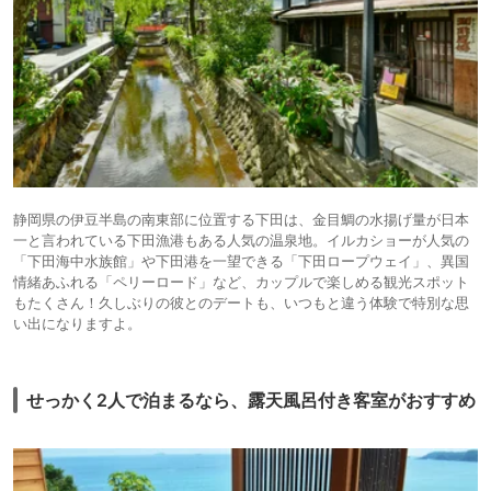
静岡県の伊豆半島の南東部に位置する下田は、金目鯛の水揚げ量が日本
一と言われている下田漁港もある人気の温泉地。イルカショーが人気の
「下田海中水族館」や下田港を一望できる「下田ロープウェイ」、異国
情緒あふれる「ペリーロード」など、カップルで楽しめる観光スポット
もたくさん！久しぶりの彼とのデートも、いつもと違う体験で特別な思
い出になりますよ。
せっかく2人で泊まるなら、露天風呂付き客室がおすすめ