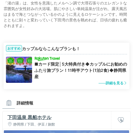
「渚の湯」は、女性を意識したメルヘン調で大理石張りのエレガントな
雰囲気が女性好みの大浴場。肌にやさしい単純温泉が注がれ、露天風呂
はまるで海とつながっているかのように見えるロケーションです。時間
とともに刻々と変わっていく下田湾の景色を眺めれば、日頃の疲れも癒
されますよ。
カップルならこんなプランも！
おすすめ
■カード限定│5大特典付き◆カップルにお勧めの
ふたり旅プラン！11時半アウト(1泊2食)◆静岡県
産
詳細を見る
詳細情報
下田温泉 黒船ホテル
静岡県 / 下田、伊豆 / 旅館