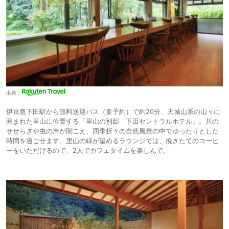
庫、冷水あり。
温泉は大浴場と露天風呂、サウナがあり、男女入替制です
化粧水などアメニティも豊富にあり、ドライヤーがReFaのドライヤーで
初めて使ったけどパワーもありデザインも格好良かったです
西館からだとエレベーターに乗って、さらに歩いて、、等ちょっと迷いそ
うでした
二食付きにしましたが、夕食も駿河蒸し（金目など入ってる茶碗蒸し）や
静岡県産の夢やまびこ豚の陶板蒸し、金目鯛の煮つけなど
出典：
地元の食材を生かしたお料理が美味しかったです
朝食は納豆、温泉卵、焼き魚など和食の朝食の定番物が少しずつ入ったお
伊豆急下田駅から無料送迎バス（要予約）で約20分、天城山系の山々に
膳で
囲まれた里山に位置する「里山の別邸 下田セントラルホテル」。川の
わさび漬けとかしらすに伊豆を感じました
せせらぎや虫の声が聞こえ、四季折々の自然風景の中でゆったりとした
時間を過ごせます。里山の緑が望めるラウンジでは、挽きたてのコーヒ
スタッフの方も丁寧で快適に過ごすことが出来ました
ーをいただけるので、2人でカフェタイムを楽しんで。