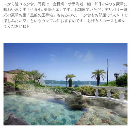
スから選べる夕食。写真は、金目鯛・伊勢海老・鮑・和牛の4つを豪華に
味わい尽くす「伊豆4大美味会席」です。お部屋でいただくデリバリー形
式の豪華お重「黒船の玉手箱」もあるので、「夕食もお部屋で2人きりで
楽しみたい♡」というカップルにおすすめです。お好みのコースを選ん
でくださいね♪