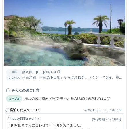
静岡県下田市柿崎3-8
住所
伊豆急線「伊豆急下田駅」から徒歩13分、タクシーで3分。 車で
アクセス
沼津から当館まで伊豆縦貫道で90分。
みんなの過ごし方
海辺の露天風呂客室で 温泉と海の絶景に癒される2日間
カップル
宿泊した人の口コミ
表示される口コミについて
today555travel
旅行時期 2026年1月
下田水仙まつりに合わせて、下田を訪れました。