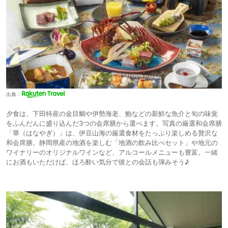
出典：
夕食は、下田特産の金目鯛や伊勢海老、鮑などの新鮮な魚介と旬の味覚
をふんだんに盛り込んだ3つの会席膳から選べます。写真の厳選和会席膳
「華（はなやぎ）」は、伊豆山海の厳選食材をたっぷり楽しめる贅沢な
和会席膳。静岡県産の地酒を楽しむ「地酒の飲み比べセット」や地元の
ワイナリーのオリジナルワインなど、アルコールメニューも豊富。一緒
にお酒もいただけば、ほろ酔い気分で彼との会話も弾みそう♪