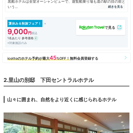
黒船ホテルは全室オーシャンビューで、遊覧船乗り場も道の駅の目の前と
いう
便利な立地です
外観がピンクで驚きましたが（黒船らしく黒にすればよいのでは？）
昔のホテル感がありますね。駐車場は地下で狭いです
夏休み＆秋旅フェア！
9,000
ロビーは豪華なシャンデリアが据え付けられ広さもあるけど
1名あたり 参考価格
今どきの造りに比べると天井が低く感じます
※対象施設のみ
ドクターフィッシュとか久々に見ました
お土産店は一段下の奥まった場所にあり目立たないです
気付かない人もいるかも
ウエルカムドリンクにグアバジュースなど数種類ありました
コインランドリー、レトロゲームコーナー、有料の卓球場、キッズルー
ム、
2.里山の別邸 下田セントラルホテル
夏場ならドームプールもあります
部屋は西館和室。一般的な畳部屋ですが、部屋のトイレに行くのに
いちいち下履きに履き替えるのはちょっと不便。。昔の造りなんですか
山々に囲まれ、自然をより近くに感じられるホテル
ね。
ユニットバスではなく洗面所は別になっています
部屋からは遊覧船乗り場が見えて、夕日も見えます
お香も置いてあってネスプレッソもあって、のんびりと夕日を眺めて過ご
せました
布団は自分で敷くシステム。TV、ドライヤー、フリーWi-Fi、空の冷蔵