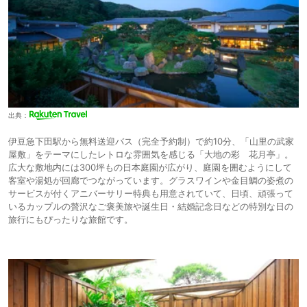
出典：
伊豆急下田駅から無料送迎バス（完全予約制）で約10分、「山里の武家
屋敷」をテーマにしたレトロな雰囲気を感じる「大地の彩 花月亭」。
広大な敷地内には300坪もの日本庭園が広がり、庭園を囲むようにして
客室や湯処が回廊でつながっています。グラスワインや金目鯛の姿煮の
サービスが付くアニバーサリー特典も用意されていて、日頃、頑張って
いるカップルの贅沢なご褒美旅や誕生日・結婚記念日などの特別な日の
旅行にもぴったりな旅館です。