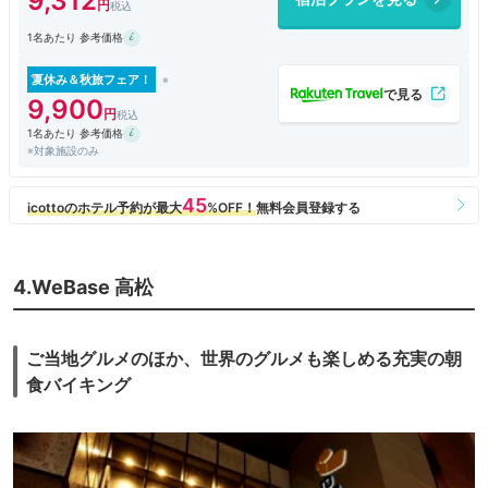
9,312
た。
1名あたり 参考価格
夏休み＆秋旅フェア！
9,900
1名あたり 参考価格
※対象施設のみ
4.WeBase 高松
ご当地グルメのほか、世界のグルメも楽しめる充実の朝
食バイキング