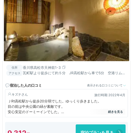
香川県高松市天神前1-3
住所
瓦町駅より徒歩にて約５分 JR高松駅から車で5分 空港リムジ
アクセス
ンバス停留所「県庁通り中央公園前」より徒歩1分
宿泊した人の口コミ
表示される口コミについて
キズナ
旅行時期 2022年4月
ＪRt高松駅から徒歩20分弱でした。ゆっくり歩きました。
目の前は中央公園の緑が素敵です。
安心安定のドーミーインでした。
屋上の露天風呂がとても気持ちがよく、温まることができました。朝食も
美味しかったです。
フロントのスタッフもとても丁寧で、さすがドーミーインという感じでし
宿泊プランを見る