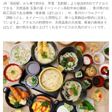
JR「高松駅」から車で約5分、琴電「瓦町駅」より徒歩約5分でアクセス
できる「天然温泉 玉藻の湯 ドーミーイン高松中央公園前」。香川県の伝
統工芸品である織物「保多織（ぼたおり）」や、香川のソウルフード
「讃岐うどん」をイメージした照明など、様々な装飾品が館内に点在し
ていますよ。アクセスの利便性や、天然温泉の大浴場、夜食の夜鳴きそ
ばなど、旅の気分を盛り上げてくれるサービスが人気のポイントです。