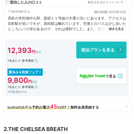
宿泊した人の口コミ
表示される口コミについて
air24air
旅行時期 2021年12月
高松の市街地中心部、国道１１号線の大通り沿いにあります。アクセスは
瓦町駅が近いですが、高松駅は離れています。空港とのバスは少し歩いた
ところにバス停があるので、それは便利でした。また、周辺は繁華街なの
で飲食や買い物などにはかなり便利な立地でした。
大きなホテルで格式の高さを感じました。ですのでフロントなどスタッフ
皆さんの接客は丁寧でしっかりされていました。
12,393
宿泊プランを見る
泊まったのはスタンダードダブルルーム。２人で泊まりましたが、ベッド
は大きいので２人でも十分でした。部屋自体の広さもありますし、バスル
1名あたり 参考価格
ームも含めて清潔感も良く、快適に滞在できました。スタンダードよりも
上のクラスがいくつかありましたが、スタンダードでも満足感が高かった
です。デスクなど設備もしっかりとしていました。
夏休み＆秋旅フェア！
朝食無しのプランにしたので若干安めの価格で泊まることができ、お得感
9,800
も得られる滞在になりました。機会があればまた泊まりたいホテルです。
1名あたり 参考価格
※対象施設のみ
2.THE CHELSEA BREATH