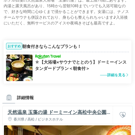
ホテル自慢の天然温泉大浴場「玉藻の湯」は、最上階11階にあります。
内湯と露天風呂があり、15時から翌朝10時までいつでも入浴可能なの
で、好きな時間に心ゆくまで浸かることができます。女湯には、ナノス
チームサウナも併設されており、身も心も整えられちゃいます♪入浴後
にいただく、無料サービスのアイスや夜鳴きそばも最高ですよ。
朝食付きならこんなプランも！
おすすめ
☆【大浴場×サウナでととのう】ドーミーインス
タンダードプラン＜朝食付＞
詳細を見る
詳細情報
天然温泉 玉藻の湯 ドーミーイン高松中央公園
前
香川県 / 高松 / ビジネスホテル