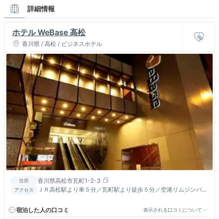
詳細情報
ホテル WeBase 高松
香川県 / 高松 / ビジネスホテル
香川県高松市瓦町1-2-3
住所
ＪＲ高松駅より車５分／瓦町駅より徒歩５分／空港リムジンバス
アクセス
「県庁通り中央公園前」下車徒歩６分
宿泊した人の口コミ
表示される口コミについて