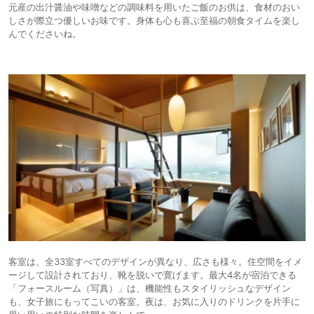
元産の出汁醤油や味噌などの調味料を用いたご飯のお供は、食材のおい
しさが際立つ優しいお味です。身体も心も喜ぶ至福の朝食タイムを楽し
んでくださいね。
客室は、全33室すべてのデザインが異なり、広さも様々。住空間をイメ
ージして設計されており、靴を脱いで寛げます。最大4名が宿泊できる
「フォースルーム（写真）」は、機能性もスタイリッシュなデザイン
も、女子旅にもってこいの客室。夜は、お気に入りのドリンクを片手に