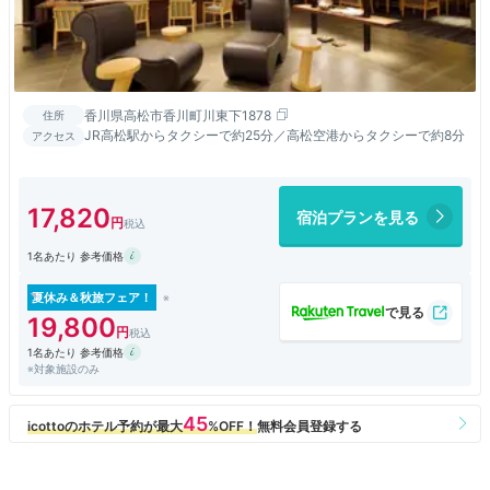
香川県高松市香川町川東下1878
住所
JR高松駅からタクシーで約25分／高松空港からタクシーで約8分
アクセス
17,820
宿泊プランを見る
1名あたり 参考価格
夏休み＆秋旅フェア！
19,800
1名あたり 参考価格
※対象施設のみ