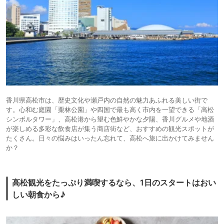
香川県高松市は、歴史文化や瀬戸内の自然の魅力あふれる美しい街で
す。心和む庭園「栗林公園」や四国で最も高く市内を一望できる「高松
シンボルタワー」、高松港から望む色鮮やかな夕陽、香川グルメや地酒
が楽しめる多彩な飲食店が集う商店街など、おすすめの観光スポットが
たくさん。日々の悩みはいったん忘れて、高松へ旅に出かけてみません
か？
高松観光をたっぷり満喫するなら、1日のスタートはおい
しい朝食から♪