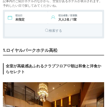
記事内のご紹介ホテルのなかから、空室があるホテルが表示されます。
予約したい日で探してみてくださいね。
宿泊日
宿泊者数 / 部屋数
未指定
大人2名 / 1室
検索する
1.ロイヤルパークホテル高松
全室が高級感あふれるクラブフロア♡朝は和食と洋食か
らセレクト