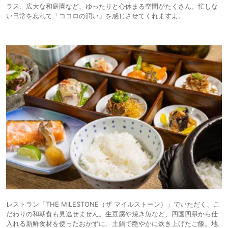
ラス、広大な和庭園など、ゆったりと心休まる空間がたくさん。忙しな
い日常を忘れて「ココロの潤い」を感じさせてくれますよ。
レストラン「THE MILESTONE（ザ マイルストーン）」でいただく、こ
だわりの和朝食も見逃せません。生豆腐や焼き魚など、四国四県から仕
入れる新鮮食材を使ったおかずに、土鍋で艶やかに炊き上げたご飯。地