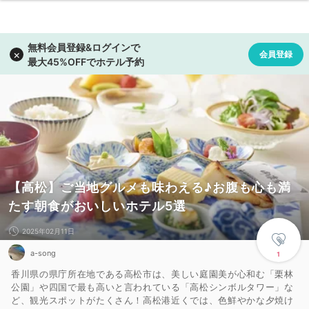
【高松】ご当地グルメも味わえる♪お腹も心も満
たす朝食がおいしいホテル5選
2025年02月11日
a-song
1
香川県の県庁所在地である高松市は、美しい庭園美が心和む「栗林
公園」や四国で最も高いと言われている「高松シンボルタワー」な
ど、観光スポットがたくさん！高松港近くでは、色鮮やかな夕焼け