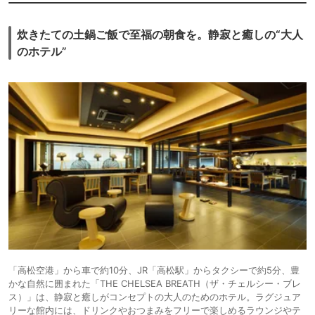
炊きたての土鍋ご飯で至福の朝食を。静寂と癒しの“大人
のホテル”
「高松空港」から車で約10分、JR「高松駅」からタクシーで約5分、豊
かな自然に囲まれた「THE CHELSEA BREATH（ザ・チェルシー・ブレ
ス）」は、静寂と癒しがコンセプトの大人のためのホテル。ラグジュア
リーな館内には、ドリンクやおつまみをフリーで楽しめるラウンジやテ