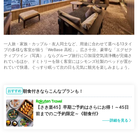
一人旅・家族・カップル・友人同士など、用途に合わせて選べる13タイ
プの多様な客室が揃う「WeBase 高松」。広さ十分、豪華な「エグゼク
ティブツイン（写真）」ならグループ旅行に◎加湿空気清浄機が完備さ
れているほか、ドミトリーを除く客室にはシモンズ社製のベッドが置か
れていて快適。ぐっすり眠って次の日も元気に観光を楽しみましょう。
朝食付きならこんなプランも！
おすすめ
【さき楽45】早期ご予約はさらにお得！～45日
前までのご予約限定～《朝食付》
詳細を見る