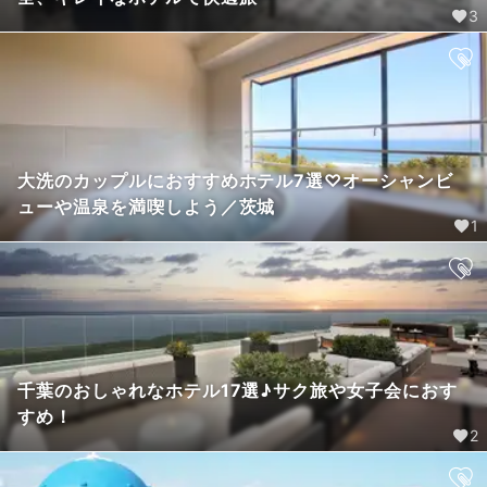
3
大洗のカップルにおすすめホテル7選♡オーシャンビ
ューや温泉を満喫しよう／茨城
1
千葉のおしゃれなホテル17選♪サク旅や女子会におす
すめ！
2