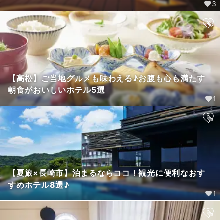
3
【高松】ご当地グルメも味わえる♪お腹も心も満たす
朝食がおいしいホテル5選
1
【夏旅×長崎市】泊まるならココ！観光に便利なおす
すめホテル8選♪
1