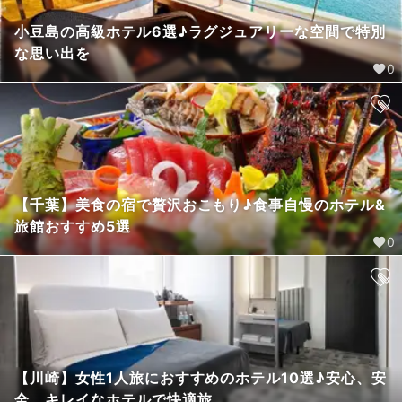
小豆島の高級ホテル6選♪ラグジュアリーな空間で特別
な思い出を
0
【千葉】美食の宿で贅沢おこもり♪食事自慢のホテル&
旅館おすすめ5選
0
【川崎】女性1人旅におすすめのホテル10選♪安心、安
全、キレイなホテルで快適旅