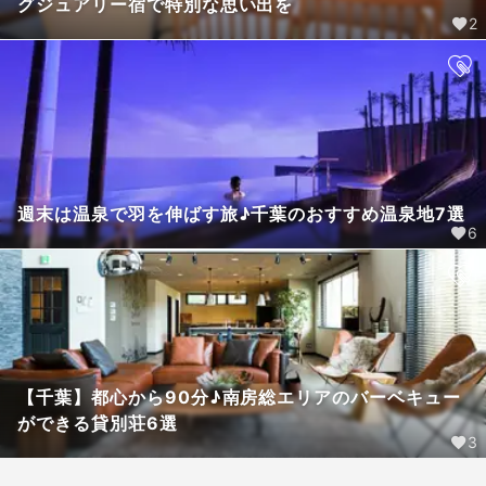
グジュアリー宿で特別な思い出を
2
週末は温泉で羽を伸ばす旅♪千葉のおすすめ温泉地7選
6
【千葉】都心から90分♪南房総エリアのバーベキュー
ができる貸別荘6選
3