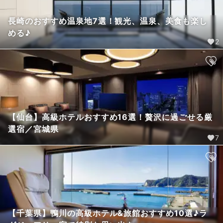
長崎のおすすめ温泉地7選！観光、温泉、美食も楽し
める♪
2
【仙台】高級ホテルおすすめ16選！贅沢に過ごせる厳
選宿／宮城県
7
【千葉県】鴨川の高級ホテル&旅館おすすめ10選♪ラ