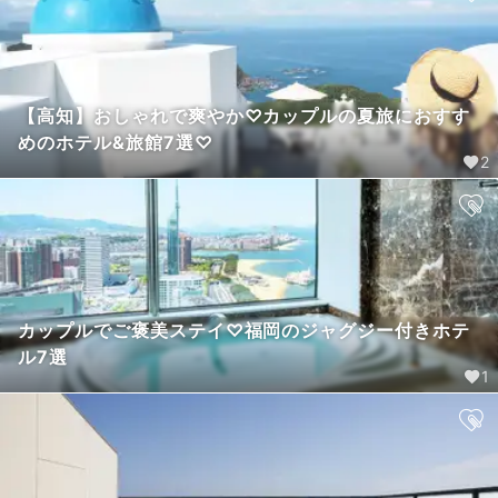
【高知】おしゃれで爽やか♡カップルの夏旅におすす
めのホテル&旅館7選♡
2
カップルでご褒美ステイ♡福岡のジャグジー付きホテ
ル7選
1