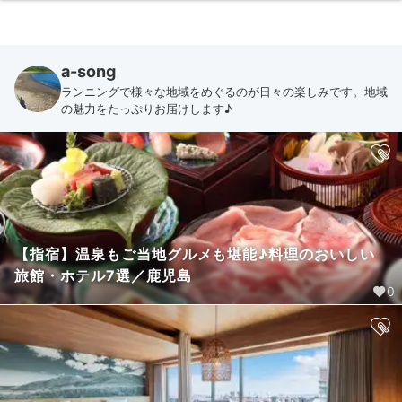
a-song
ランニングで様々な地域をめぐるのが日々の楽しみです。地域
の魅力をたっぷりお届けします♪
【指宿】温泉もご当地グルメも堪能♪料理のおいしい
旅館・ホテル7選／鹿児島
0