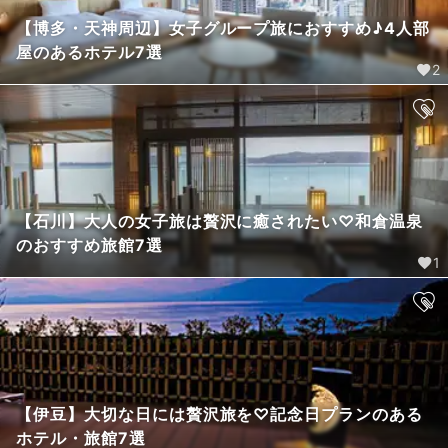
【博多・天神周辺】女子グループ旅におすすめ♪4人部
屋のあるホテル7選
2
【石川】大人の女子旅は贅沢に癒されたい♡和倉温泉
のおすすめ旅館7選
1
【伊豆】大切な日には贅沢旅を♡記念日プランのある
ホテル・旅館7選