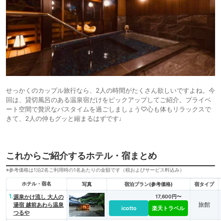
せっかくのカップル旅行なら、2人の時間がたくさん欲しいですよね。今
回は、貸切風呂のある温泉宿だけをピックアップしてご紹介。プライベ
ート空間で贅沢なバスタイムを過ごしましょう♡心も体もリラックスで
きて、2人の仲もグッと縮まるはずです♩
これからご紹介するホテル・宿まとめ
※参考価格は1泊2名ご利用時の1名あたりの金額です（税およびサービス料込み）
ホテル・宿名
写真
宿泊プラン(参考価格)
宿タイプ
1.
源泉かけ流し 大人の
17,600円〜
旅館
湯宿 越前あわら温泉
icotto
楽天トラベル
つるや