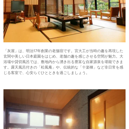
「灰屋」は、明治17年創業の老舗宿です。宮大工が当時の趣を再現した
玄関や美しい日本庭園をはじめ、老舗の趣を感じさせる空間が魅力。大
浴場や貸切風呂では、敷地内から湧き出る豊富な自家源泉を堪能できま
す。露天風呂付きの「松風庵」や、伝統的な「十楽棟」など非日常を感
じる客室で、心安らぐひとときを過ごしましょう。