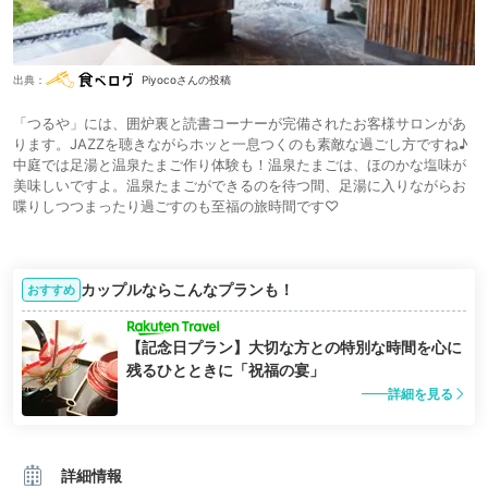
出典：
Piyocoさんの投稿
「つるや」には、囲炉裏と読書コーナーが完備されたお客様サロンがあ
ります。JAZZを聴きながらホッと一息つくのも素敵な過ごし方ですね♪
中庭では足湯と温泉たまご作り体験も！温泉たまごは、ほのかな塩味が
美味しいですよ。温泉たまごができるのを待つ間、足湯に入りながらお
喋りしつつまったり過ごすのも至福の旅時間です♡
カップルならこんなプランも！
おすすめ
【記念日プラン】大切な方との特別な時間を心に
残るひとときに「祝福の宴」
詳細を見る
詳細情報