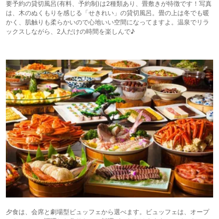
要予約の貸切風呂(有料、予約制)は2種類あり、畳敷きが特徴です！写真
は、木のぬくもりを感じる「せきれい」の貸切風呂。畳の上は冬でも暖
かく、肌触りも柔らかいので心地いい空間になってますよ。温泉でリラ
ックスしながら、2人だけの時間を楽しんで♪
夕食は、会席と劇場型ビュッフェから選べます。ビュッフェは、オープ