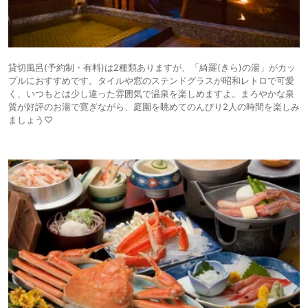
貸切風呂(予約制・有料)は2種類ありますが、「綺羅(きら)の湯」がカッ
プルにおすすめです。タイルや窓のステンドグラスが昭和レトロで可愛
く、いつもとは少し違った雰囲気で温泉を楽しめますよ。まろやかな泉
質が好評のお湯で寛ぎながら、庭園を眺めてのんびり2人の時間を楽しみ
ましょう♡