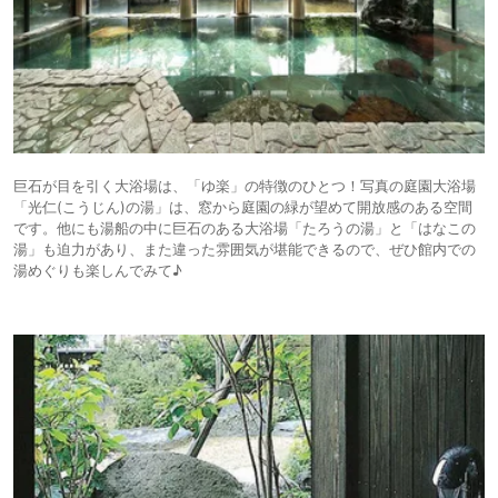
巨石が目を引く大浴場は、「ゆ楽」の特徴のひとつ！写真の庭園大浴場
「光仁(こうじん)の湯」は、窓から庭園の緑が望めて開放感のある空間
です。他にも湯船の中に巨石のある大浴場「たろうの湯」と「はなこの
湯」も迫力があり、また違った雰囲気が堪能できるので、ぜひ館内での
湯めぐりも楽しんでみて♪