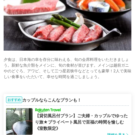
夕食は、日本海の幸を存分に味わえる、旬の会席料理をいただきましょ
う。新鮮な魚介類をメインに、旬の食材が並びます。メインは越前ガニ
やのどぐろ、アワビ、そして三つ星若狭牛などとっても豪華！2人で美味
しい食事をいただいて、幸せな時間を過ごしましょう。
カップルならこんなプランも！
おすすめ
【貸切風呂付プラン】ご夫婦・カップルでゆった
り旅★プライベート風呂で至福の時間を愉しむ
《室数限定》
詳細を見る