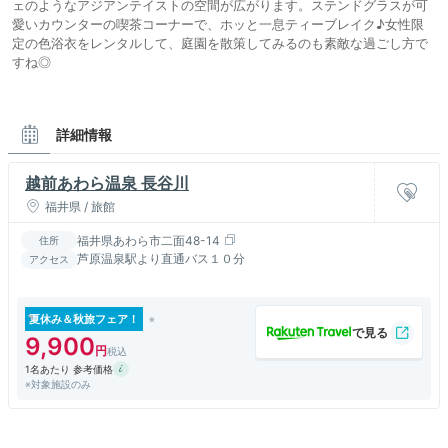
ェのようなアジアンテイストの空間が広がります。ステンドグラスが可
愛いカウンターの喫茶コーナーで、ホッと一息ティーブレイク♪女性限
定の色浴衣をレンタルして、庭園を散策してみるのも素敵な過ごし方で
すね◎
詳細情報
越前あわら温泉 長谷川
福井県 / 旅館
福井県あわら市二面48-14
住所
芦原温泉駅より直通バス１０分
アクセス
夏休み＆秋旅フェア！
9,900
1名あたり 参考価格
※対象施設のみ