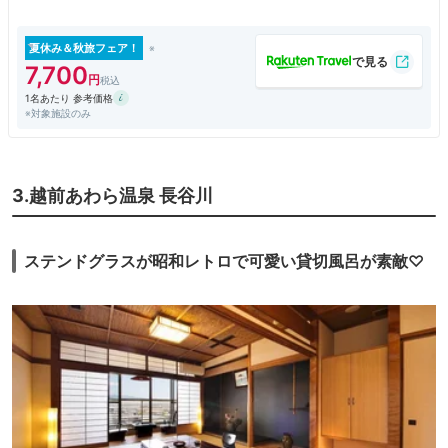
15分。金沢より60分。小松空港より45分。
夏休み＆秋旅フェア！
7,700
1名あたり 参考価格
※対象施設のみ
3.越前あわら温泉 長谷川
ステンドグラスが昭和レトロで可愛い貸切風呂が素敵♡