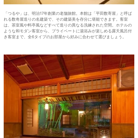
「つるや」は、明治17年創業の老舗旅館。本館は「平田数寄屋」と呼ば
れる数奇屋造りの名建築で、その建築美を存分に堪能できます。客室
は、茶室風や料亭風などすべて造りの異なる洗練された空間。ホテルの
ような和モダン客室から、プライベートに湯浴みが楽しめる露天風呂付
き客室まで、全6タイプのお部屋から好みに合わせて選びましょう。