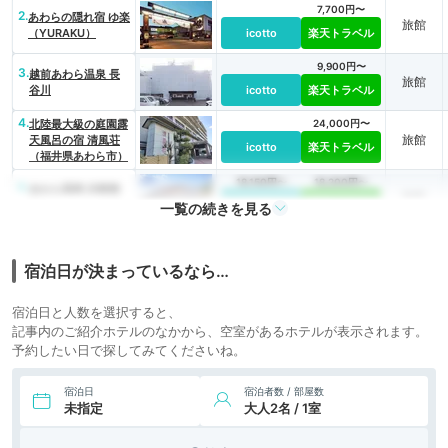
7,700円〜
2.
あわらの隠れ宿 ゆ楽
旅館
（YURAKU）
icotto
楽天トラベル
9,900円〜
3.
越前あわら温泉 長
旅館
谷川
icotto
楽天トラベル
4.
北陸最大級の庭園露
24,000円〜
旅館
天風呂の宿 清風荘
icotto
楽天トラベル
（福井県あわら市）
18,150円〜
18,200円〜
5.
あわら温泉 伝統旅
旅館
館のぬくもり 灰屋
icotto
楽天トラベル
一覧の続きを見る
宿泊日が決まっているなら…
宿泊日と人数を選択すると、
記事内のご紹介ホテルのなかから、空室があるホテルが表示されます。
予約したい日で探してみてくださいね。
宿泊日
宿泊者数 / 部屋数
未指定
大人2名 / 1室