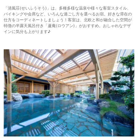
「清風荘(せいふうそう)」は、多種多様な温泉や様々な客室スタイル、
バイキングや会席など、いろんな過ごし方を選べるお宿。好きな滞在の
仕方をコーディネートしましょう！客室は、北欧と和が融合した空間が
特徴の半露天風呂付き「蘆庵(ロウアン)」がおすすめ。おしゃれなデザ
インに気分も上がります♪