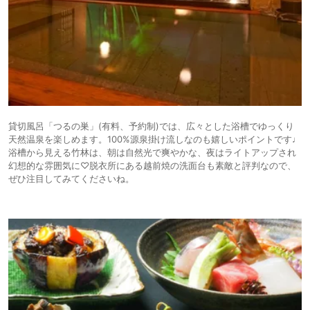
貸切風呂「つるの巣」(有料、予約制)では、広々とした浴槽でゆっくり
天然温泉を楽しめます。100%源泉掛け流しなのも嬉しいポイントです♩
浴槽から見える竹林は、朝は自然光で爽やかな、夜はライトアップされ
幻想的な雰囲気に♡脱衣所にある越前焼の洗面台も素敵と評判なので、
ぜひ注目してみてくださいね。