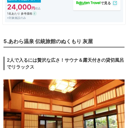
24,000
1名あたり 参考価格
※対象施設のみ
5.あわら温泉 伝統旅館のぬくもり 灰屋
2人で入るには贅沢な広さ！サウナ＆露天付きの貸切風呂
でリラックス