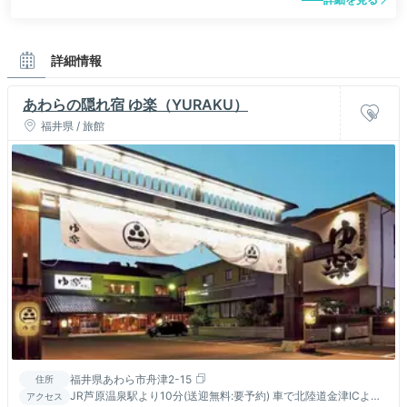
詳細情報
あわらの隠れ宿 ゆ楽（YURAKU）
福井県 / 旅館
福井県あわら市舟津2-15
住所
JR芦原温泉駅より10分(送迎無料:要予約) 車で北陸道金津ICより
アクセス