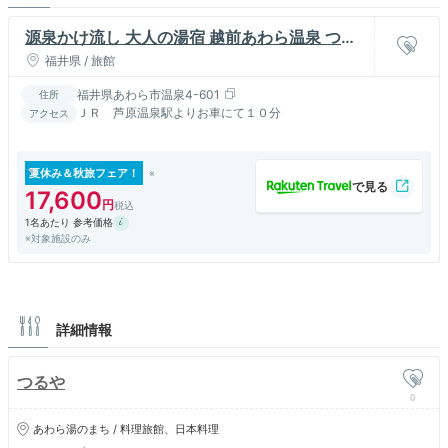
源泉かけ流し 大人の湯宿 越前あわら温泉 つる
や
福井県 / 旅館
福井県あわら市温泉4-601
住所
ＪＲ 芦原温泉駅よりお車にて１０分
アクセス
夏休み＆秋旅フェア！
17,600
1名あたり 参考価格
※対象施設のみ
詳細情報
つるや
0
あわら湯のまち / 料理旅館、日本料理