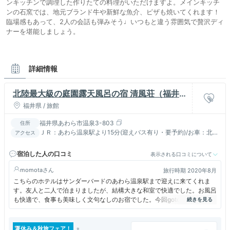
ンキッチンで調理した作りたての料理がいただけますよ。メインキッチ
ンの石窯では、地元ブランド牛や新鮮な魚介、ピザも焼いてくれます！
臨場感もあって、2人の会話も弾みそう♩いつもと違う雰囲気で贅沢ディ
ナーを堪能しましょう。
詳細情報
北陸最大級の庭園露天風呂の宿 清風荘（福井県
あわら市）
福井県 / 旅館
福井県あわら市温泉3-803
住所
ＪＲ：あわら温泉駅より15分(迎えバス有り・要予約)/お車：北陸
アクセス
道金津ＩＣより20分
宿泊した人の口コミ
表示される口コミについて
momota
旅行時期 2020年8月
こちらのホテルはサンダーバードのあわら温泉駅まで迎えに来てくれま
す。友人と二人で泊まりましたが、結構大きな和室で快適でした。お風呂
も快適で、食事も美味しく文句なしのお宿でした。今回gotoトラベルで
とてもリーズナブルに楽しめました。
夏休み＆秋旅フェア！