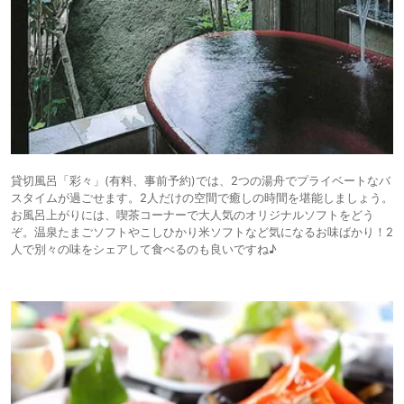
貸切風呂「彩々」(有料、事前予約)では、2つの湯舟でプライベートなバ
スタイムが過ごせます。2人だけの空間で癒しの時間を堪能しましょう。
お風呂上がりには、喫茶コーナーで大人気のオリジナルソフトをどう
ぞ。温泉たまごソフトやこしひかり米ソフトなど気になるお味ばかり！2
人で別々の味をシェアして食べるのも良いですね♪