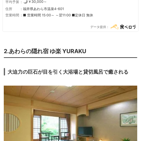
￥30,000～
平均予算
住所
福井県あわら市温泉4-601
営業時間
■ 営業時間 15:00～ ～翌11:00 ■定休日 無休
データ提供
2.あわらの隠れ宿 ゆ楽 YURAKU
大迫力の巨石が目を引く大浴場と貸切風呂で癒される