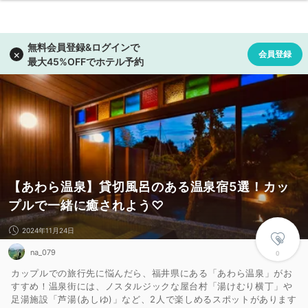
【あわら温泉】貸切風呂のある温泉宿5選！カッ
プルで一緒に癒されよう♡
2024年11月24日
na_079
0
カップルでの旅行先に悩んだら、福井県にある「あわら温泉」がお
すすめ！温泉街には、ノスタルジックな屋台村「湯けむり横丁」や
足湯施設「芦湯(あしゆ)」など、2人で楽しめるスポットがあります