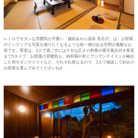
レトロでモダンな雰囲気が可愛い「越前あわら温泉 長谷川」は、お部屋
のインテリアも写真を撮りたくなるような統一感のある空間が素敵なお
宿です。客室は、2人で過ごすには十分な広さの和風や露天風呂付き客室
まで5タイプ。お部屋の雰囲気も、純和風や和とアジアンテイストが融合
した和モダンテイストなど、それぞれ異なるので、2人で相談して好みの
お部屋を選んでみてくださいね♪