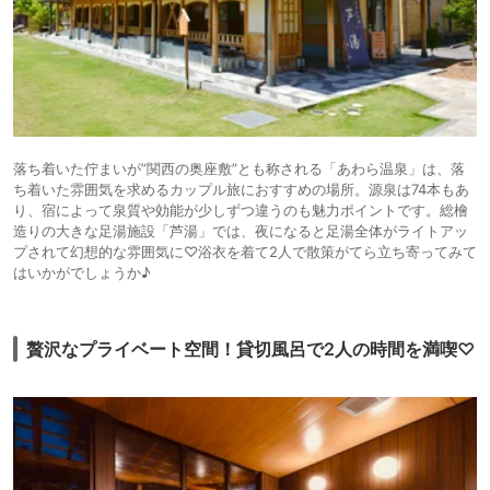
落ち着いた佇まいが”関西の奥座敷”とも称される「あわら温泉」は、落
ち着いた雰囲気を求めるカップル旅におすすめの場所。源泉は74本もあ
り、宿によって泉質や効能が少しずつ違うのも魅力ポイントです。総檜
造りの大きな足湯施設「芦湯」では、夜になると足湯全体がライトアッ
プされて幻想的な雰囲気に♡浴衣を着て2人で散策がてら立ち寄ってみて
はいかがでしょうか♪
贅沢なプライベート空間！貸切風呂で2人の時間を満喫♡