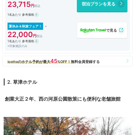
23,715
宿泊プランを見る
温泉もゆったりとして
観光で歩き疲れていたので
1名あたり 参考価格
リラックス出来て大満足でした。
夏休み＆秋旅フェア！
22,000
1名あたり 参考価格
※対象施設のみ
2. 草津ホテル
創業大正２年、西の河原公園散策にも便利な老舗旅館