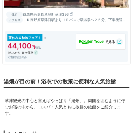
群馬県吾妻郡草津町草津396
住所
ＪＲ長野原草津口駅よりＪＲバスで草温泉へ２５分、下車後送迎
アクセス
バスあり。（原則 8:30～18:00 ）
夏休み＆秋旅フェア！
44,100
1名あたり 参考価格
※対象施設のみ
湯畑が目の前！浴衣での散策に便利な人気旅館
草津観光の中心と言えばやっぱり「湯畑」。周囲を囲むように佇
むお宿の中から、コスパ・人気ともに抜群の旅館をご紹介しま
す。