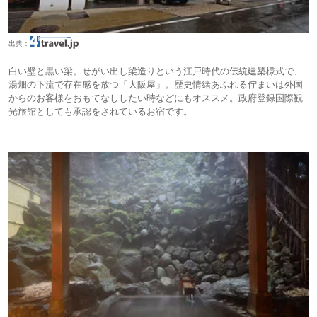
出典：
白い壁と黒い梁。せがい出し梁造りという江戸時代の伝統建築様式で、
湯畑の下流で存在感を放つ「大阪屋」。歴史情緒あふれる佇まいは外国
からのお客様をおもてなししたい時などにもオススメ。政府登録国際観
光旅館としても承認をされているお宿です。