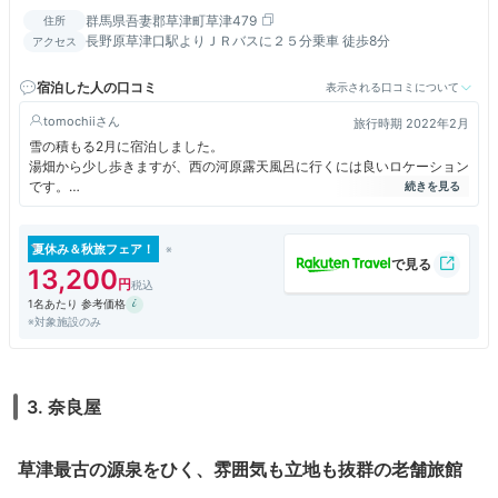
群馬県吾妻郡草津町草津479
住所
長野原草津口駅よりＪＲバスに２５分乗車 徒歩8分
アクセス
宿泊した人の口コミ
表示される口コミについて
tomochii
旅行時期 2022年2月
雪の積もる2月に宿泊しました。
湯畑から少し歩きますが、西の河原露天風呂に行くには良いロケーション
です。
歴史ある建物なので、戸の開け閉めの音や歩く音が響いてしまうのが難点
でした…。
夏休み＆秋旅フェア！
温泉は2種類の泉質を楽しめました。
13,200
朝は他の宿泊客の方と被らず、貸し切り状態でした！
1名あたり 参考価格
※対象施設のみ
1階には足湯とコーヒーを提供しているカフェスペースもあり、チェック
アウトしてからもゆっくりくつろがさせて頂きました。
外出しようと階段をおりていると、スタッフの方がさっと靴を出してくれ
3. 奈良屋
ました。
宿泊客の顔を覚えて下さっているようで、驚いたとともに、嬉しかったで
す。
草津最古の源泉をひく、雰囲気も立地も抜群の老舗旅館