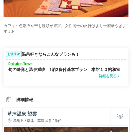
カワイイ色浴衣や帯も種類が豊富。女性同士の旅行はより一層華やぎま
すよ♪
温泉好きならこんなプランも！
おすすめ
旬の味覚と温泉満喫 1泊2食付基本プラン 本館１０帖和室
詳細を見る
詳細情報
草津温泉 望雲
群馬県 / 草津、草津温泉 / 旅館