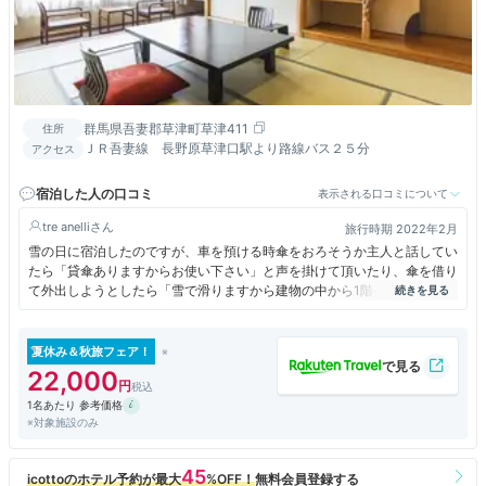
群馬県吾妻郡草津町草津411
住所
ＪＲ吾妻線 長野原草津口駅より路線バス２５分
アクセス
宿泊した人の口コミ
表示される口コミについて
tre anelli
旅行時期 2022年2月
雪の日に宿泊したのですが、車を預ける時傘をおろそうか主人と話してい
たら「貸傘ありますからお使い下さい」と声を掛けて頂いたり、傘を借り
て外出しようとしたら「雪で滑りますから建物の中から1階へ降りた方が
良いですよ」とか、売店で宿泊者が一定金額以上購入すると粗品が頂ける
サービスがあったのですが店員さんの方から「ご宿泊の方ですか？」と声
を掛けて頂いたり、帰りもチェックアウト後少し車を預けさせてもらった
夏休み＆秋旅フェア！
ら「どちらへ行かれますか？」と、光泉寺への行き方を教えてくれたり、
22,000
本当に皆さんサッと一言掛けてくださるので気持ち良く過ごす事が出来ま
1名あたり 参考価格
した。
※対象施設のみ
もちろん草津ですから温泉も最高です。初めて泊まったので以前は分かり
ませんが、最近リニューアルしてお風呂もキレイでした。個人的には浴槽
が38度、41度、43度と3段階に分かれているのが気に入りました。
ただ、湯畑真ん前の立地は素晴らしいのですが、車で行くには結構難易度