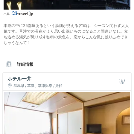
出典：
本館の中に25部屋あるという湯畑が見える客室は、シーズン問わず大人
気です。草津での滞在がより思い出深いものになること間違いなし。立
ち込める湯気が織り成す独特の景色を、窓からこんな風に独り占めでき
ちゃうなんて！
詳細情報
ホテル一井
群馬県 / 草津、草津温泉 / 旅館