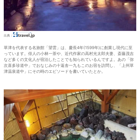
出典：
草津を代表する名旅館「望雲」は、慶長4年(1599年)に創業し現代に至
っています。俳人の小林一茶や、近代作家の高村光太郎夫妻、斎藤茂吉
など多くの文化人が宿泊したことでも知られているんですよ。あの「弥
次喜多珍道中」でおなじみの十返舎一九もこのお宿を訪問し、「上州草
津温泉道中」にその時のエピソードを書いていたとか。