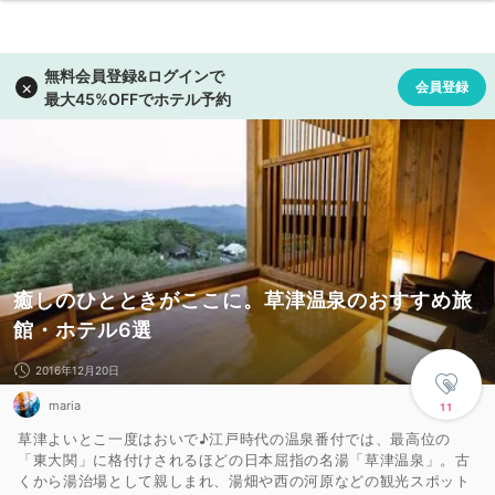
癒しのひとときがここに。草津温泉のおすすめ旅
館・ホテル6選
2016年12月20日
maria
11
草津よいとこ一度はおいで♪江戸時代の温泉番付では、最高位の
「東大関」に格付けされるほどの日本屈指の名湯「草津温泉」。古
くから湯治場として親しまれ、湯畑や西の河原などの観光スポット