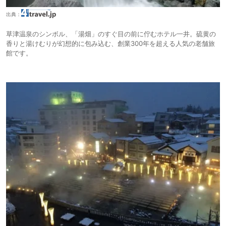
出典：
草津温泉のシンボル、「湯畑」のすぐ目の前に佇むホテル一井。硫黄の
香りと湯けむりが幻想的に包み込む、創業300年を超える人気の老舗旅
館です。