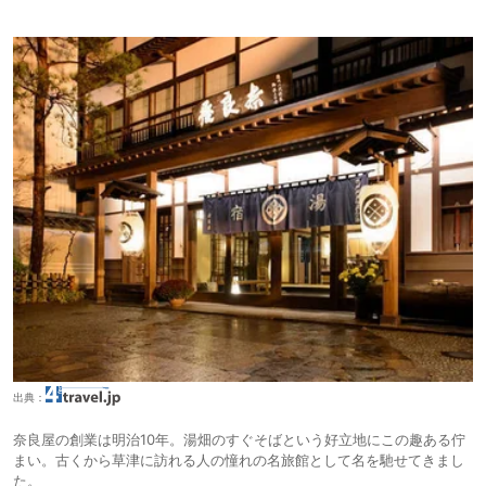
出典：
奈良屋の創業は明治10年。湯畑のすぐそばという好立地にこの趣ある佇
まい。古くから草津に訪れる人の憧れの名旅館として名を馳せてきまし
た。