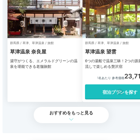
群馬県 / 草津、草津温泉 / 旅館
群馬県 / 草津、草津温泉 / 旅館
草津温泉 奈良屋
草津温泉 望雲
湯守がつくる、エメラルドグリーンの温
6つの湯船で温泉三昧！2つの源
泉を堪能できる老舗旅館
流しで楽しめる贅沢宿
23,7
1名あたり 参考価格
宿泊プランを探す
おすすめをもっと見る