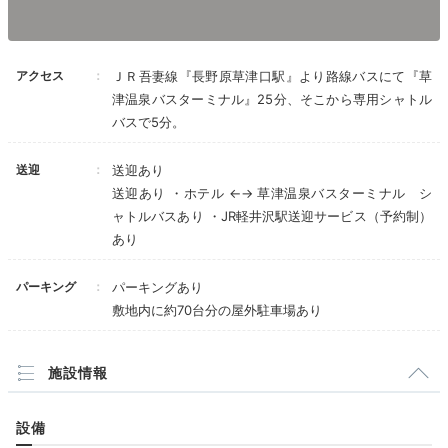
アクセス
ＪＲ吾妻線『長野原草津口駅』より路線バスにて『草
津温泉バスターミナル』25分、そこから専用シャトル
バスで5分。
送迎
送迎あり
送迎あり ・ホテル ←→ 草津温泉バスターミナル シ
お土産処には、ここでしか購入できない上州名産「花ま
ャトルバスあり ・JR軽井沢駅送迎サービス（予約制）
め」などのお菓子が並んでいます。ほかに和小物なども
あり
ありますよ。
パーキング
パーキングあり
敷地内に約70台分の屋外駐車場あり
_mk0901_
施設情報
館内のお土産売り場でお土産を買いました。
設備