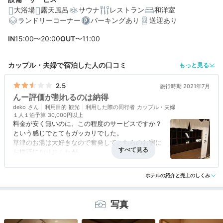
大浴場
露天風呂
サウナ
レストラン
和洋室
ランドリーコーナー
パーキングあり
送迎あり
編集部おすすめの３つのポイント
IN
15:00〜20:00
OUT
〜11:00
全室が露天風呂付客室。天然温泉「湯川の湯」が楽しめ
ます！
カップル・夫婦で宿泊した人の口コミ
もっと見る
2つの源泉を引いた23種のお風呂巡り！大浴場や貸切風呂
が充実
2.5
旅行時期 2021年7月
んー評価が割れるのは納得
間仕切りのある食事処でいただく、旬の素材たっぷりの
deko
会席料理
利用目的
観光
利用した際の同行者
カップル・夫婦
１人１泊予算
30,000円以上
料金が安く無いのに、この程度のサービスですか？
という感じでとてもガッカリでした。
草津のお湯は大好きなので奮発してこちらのお宿に
宿泊体験や宿公式からのコメントあり
お世話になりましたが。。。
先ず、料理が残念な上に食器がイマイチ清潔感に欠
アクセス
3.0
コスパ
1.5
客室
3.0
接客対応
2.0
風呂
3.5
けるファミレスレベル！
ホテルの紹介と売上のしくみ
食事・ドリンク
2.0
バリアフリー
評価なし
貸切り露天は時間帯で順番待ちの行列…？待ってま
で入りたく無い。。。
接客も全体的にイマイチ、心のこもったおもてなし
写真
を期待してはダメです。
部屋も狭く、部屋風呂は暑すぎて危険なレベルのお