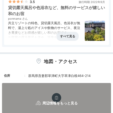
この値段でお部屋に温泉半露天風呂がついてるの
3.5
旅行時期 2022年9月
で、温泉風呂付きビジネスホテルだと思えば、
貸切露天風呂や色浴衣など、無料のサービスが嬉しい
食事も接客もこれで十分だと思います。
宿公式
和のお宿
施設スタッフのおすすめ
ponmama
注意点は、貸切風呂の床は滑りやすくて危険なの
販売支配人 の鈴木さん
共立リゾートの特色、貸切露天風呂、色浴衣が無
で気をつけてください。
料で、湯上り処のアイスや飲物のサービス、夜泣
腰痛治しに行ったのに、腰を打ってしまいまし
全客室露天風呂付でお部屋にいながら温泉を愉しめま
き蕎麦などお得感が嬉しい和のお宿です。
た。
す。また、館内の中庭では四季折々で雰囲気が違うの
お部屋の露天風呂も含め、温泉を満喫出来ます。
で、お越しいただく度にお楽しみいただけます。
公共交通機関を利用すると少々不便ですが、軽井
沢駅や草津温泉バスターミナルからの無料送迎、
夜の湯畑までの送迎もあり助かります。
建物は古いですが、清掃が行き届いているので嫌
地図・アクセス
悪感なく過ごせます。
Freetime
住所
群馬県吾妻郡草津町大字草津白根464-214
17:00
夕食時間までは館内で
ゆるりと過ごして