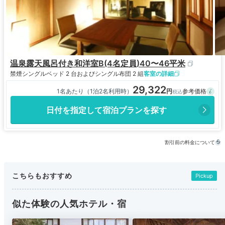
温泉露天風呂付き和洋室B(4名定員)40〜46平米
禁煙
シングルベッド 2 台およびシングル布団 2 組
客室の詳細
29,322
1名あたり（1泊2名利用時）
日付を指定して宿泊プランを探す
割引前の料金について
こちらもおすすめ
Pickup
似た体験の人気ホテル・宿