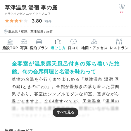
草津温泉 湯宿 季の庭
20
クサツオンセン ユヤド トキノニワ
3.80
79件
群馬県 / 草津、草津温泉 / 旅館
施設TOP
写真
宿泊プラン
過ごし方
口コミ
地図・アクセス
レストラン
全客室が温泉露天風呂付きの落ち着いた旅
館。旬の会席料理と名湯を味わって
草津の名湯を心行くまで楽しめる「草津温泉 湯宿 季
の庭(ときのにわ)」。全館が畳敷きの落ち着いた雰囲
気であり、客室はシンプルモダンな和室。寛ぎながら
過ごせますよ。全64室すべてが、天然温泉「湯川の
湯」を堪能できる露天風呂付き。部屋にいながら温泉
三昧できます！おこもり滞在にいかが？
設備・サービス