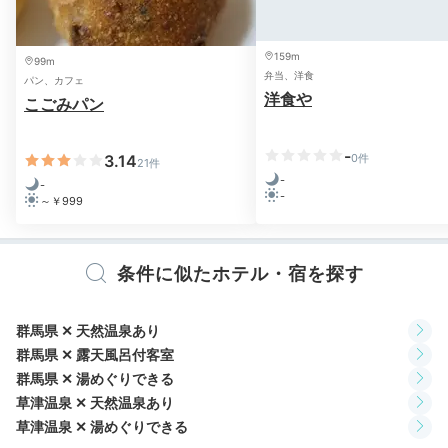
焼き物と鍋物から当日お選びいただけます。人気は、山
の幸の焼き物になります。
159m
99m
弁当、洋食
パン、カフェ
洋食や
こごみパン
Night
-
3.14
0件
21件
21:00
-
-
-
～￥999
客室露天でまったり
名物「夜鳴きそば」も楽しんで
条件に似たホテル・宿を探す
群馬県 ✕ 天然温泉あり
群馬県 ✕ 露天風呂付客室
群馬県 ✕ 湯めぐりできる
草津温泉 ✕ 天然温泉あり
草津温泉 ✕ 湯めぐりできる