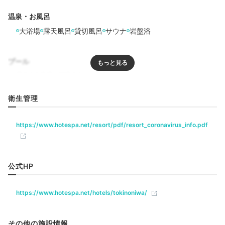
温泉・お風呂
Dinner
大浴場
露天風呂
貸切風呂
サウナ
岩盤浴
20:00
プール
旬の食材を惜しみなく
使用した会席料理
リラクゼーション
衛生管理
サウナ
岩盤浴
エステ・マッサージ
https://www.hotespa.net/resort/pdf/resort_coronavirus_info.pdf
飲食
レストラン
公式HP
ベビー＆子供関連
https://www.hotespa.net/hotels/tokinoniwa/
部屋情報
その他の施設情報