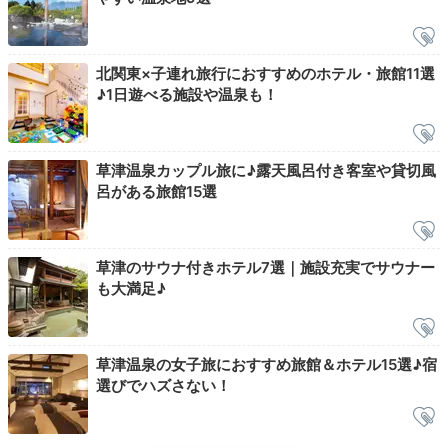
Onsen
22:00
北関東×子連れ旅行におすすめのホテル・旅館11選
広々とした
♪1日遊べる施設や温泉も！
大浴場で全身伸ばして
草津温泉カップル旅に♪露天風呂付き客室や貸切風
呂がある旅館15選
草津のサウナ付きホテル7選｜施設充実でサウナー
も大満足♪
草津温泉の女子旅におすすめ旅館＆ホテル15選♪宿
選びでハズさない！
せっかく草津まで来たので、客室露天以外の湯巡りもし
てみましょう！館内には大浴場や貸切露天風呂が23種
類も。広～い湯舟で全身をのびのび伸ばしてリラック