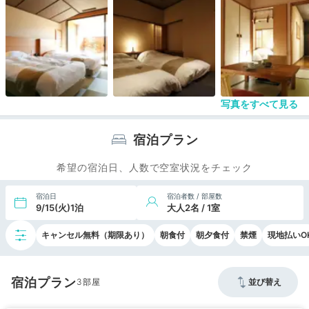
湯が出てきます。全体的に従業員の方のおもてなし
を感じないやっつけ仕事のお宿でした。
若い方には良いのかな？色々経験してる中年にはガ
ッカリのお宿でした。
同じお値段なら違うお宿に泊まります。
写真をすべて見る
宿泊プラン
希望の宿泊日、人数で空室状況をチェック
宿泊日
宿泊者数 / 部屋数
9/15(火)1泊
大人2名 / 1室
キャンセル無料（期限あり）
朝食付
朝夕食付
禁煙
現地払いO
宿泊プラン
3
並び替え