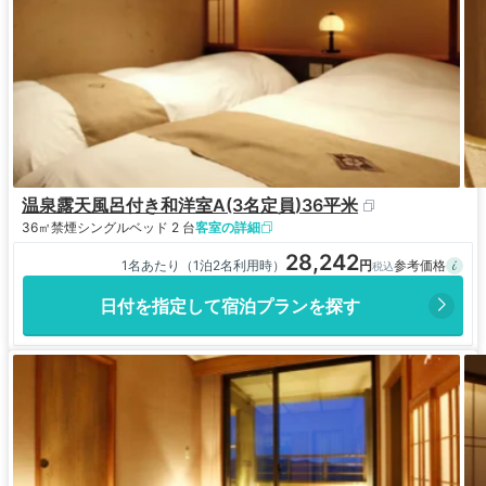
温泉露天風呂付き和洋室A(3名定員)36平米
36㎡
禁煙
シングルベッド 2 台
客室の詳細
28,242
1名あたり（1泊2名利用時）
日付を指定して宿泊プランを探す