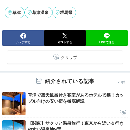
草津
草津温泉
群馬県
部屋に戻ったあとは客室露天風呂でゆったり。湯上がり
後に少しおなかが空いたら、宿の名物「夜鳴きそば」を
シェアする
ポストする
LINEで送る
どうぞ。休み処「旭月」でいただけますよ。
クリップ
_mk0901_
紹介されている記事
20件
夕飯後はお部屋に付いている露天風呂に入り、その後お
草津で露天風呂付き客室があるホテル15選！カッ
部屋でお酒を楽しみました！温泉後に食べられるアイス
+1
キャンデーや夜鳴きそばもあります。
プル向けの安い宿を徹底解説
【関東】サクッと温泉旅行！東京から近い＆行き
やすい温泉地9選