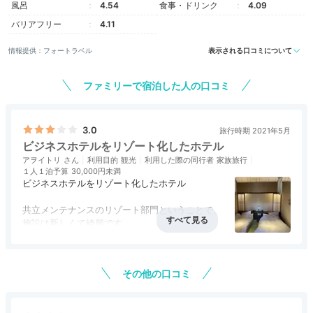
風呂
4.54
食事・ドリンク
4.09
バリアフリー
4.11
情報提供：フォートラベル
表示される口コミについて
ファミリーで宿泊した人の口コミ
シンプルに整えられた和洋室は、居室と寝室が別々のつ
くりになっています。全室に客室露天風呂が付いてお
3.0
旅行時期 2021年5月
り、お部屋にいながら「湯川の湯」を心行くまで堪能で
ビジネスホテルをリゾート化したホテル
きますよ。
アヲイトリ
利用目的
観光
利用した際の同行者
家族旅行
１人１泊予算
30,000円未満
ビジネスホテルをリゾート化したホテル
共立メンテナンスのリゾート部門ということで、
施設は新しくて綺麗です。
_mk0901_
アクセス
3.0
コスパ
3.0
客室
3.0
接客対応
3.0
風呂
3.0
あくまで、ドーミーインを温泉旅館風にしたホテ
周りは自然に囲まれていて、見晴らしの良い露天風呂付
食事・ドリンク
3.0
バリアフリー
3.0
ルという感じですので、
きのツインルームに宿泊しました。客室も広く、とても
+2
その他の口コミ
気持ち高めの値段から過剰な期待をしていかなけ
リラックス出来ました！
れば、十分納得＆満足な宿だと思います。