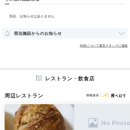
夕食は館内の食事処「遊山」にて。間仕切りがあり落ち
和洋室
インターネット利用可能
Wi-Fi利用可能
着いて食事が楽しめます。月替わりの献立は、旬の食材
露天風呂付客室
をふんだんに使用した和の会席料理。ゆったり味わいま
しょう。
その他館内施設
宿泊施設からのお知らせ
ランドリーコーナー
売店・ギフトショップ
内容について運営スタッフに連絡
_mk0901_
アメニティ
テレビ
冷蔵庫
エアコン
セーフティボックス
パジャマ
浴衣
和食のお膳仕立てで頂きました。メインは4種類から選
歯ブラシ
カミソリ
洗顔
シャンプー
リンス
ボディソープ
べて黒毛和牛ロースのすき焼きを食べました！ご飯は蟹
+2
シャワーキャップ
レストラン・飲食店
タオル
バスタオル
ドライヤー
お茶セット
の炊き込みご飯を頂きとても満足でした！
電気ポット
加湿器
周辺レストラン
情報提供：
宿公式
※設備・アメニティは、確認が取れている情報を表示しています。
施設スタッフのおすすめ
販売支配人 の鈴木さん
お食事は和食会席。メインは「山の幸」「海の幸」から