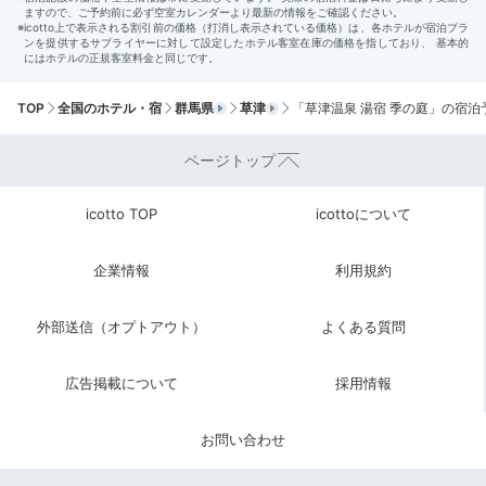
TOP
全国のホテル・宿
群馬県
草津
「草津温泉 湯宿 季の庭」の宿泊
貸切露天風呂「岩室」
貸切
ページトップ
温泉宿では朝風呂もエンジョイ！貸切露天風呂は予約不
要なので気軽に入れます。檜風呂や岩風呂など、旅情を
icotto TOP
icottoについて
盛り上げるシチュエーションを朝から味わって♩
企業情報
利用規約
外部送信（オプトアウト）
よくある質問
_mk0901_
私たちは朝食前にお部屋の露天風呂に入ってリフレッシュし、特別
広告掲載について
採用情報
な時間になりました！
お問い合わせ