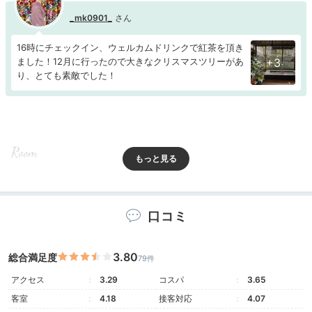
_mk0901_
16時にチェックイン、ウェルカムドリンクで紅茶を頂き
ました！12月に行ったので大きなクリスマスツリーがあ
+3
り、とても素敵でした！
Room
16:30
天然温泉を何度でも！
口コミ
全室に客室露天風呂
3.80
総合満足度
79件
アクセス
3.29
コスパ
3.65
客室
4.18
接客対応
4.07